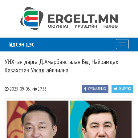
ҮНДСЭН ЦЭС
Toggle
navigati
УИХ-ын дарга Д.Амарбаясгалан Бүгд Найрамдах
Казахстан Улсад айлчилна
2025-09-03,
1756
ХУВААЛЦАХ
ЖИРГЭХ