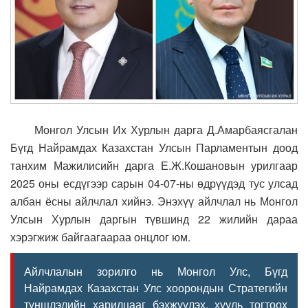
Монгол Улсын Их Хурлын дарга Д.Амарбаясгалан
Бүгд Найрамдах Казахстан Улсын Парламентын доод
танхим Мажилисийн дарга Е.Ж.Кошановын урилгаар
2025 оны есдүгээр сарын 04-07-ны өдрүүдэд тус улсад
албан ёсны айлчлал хийнэ. Энэхүү айлчлал нь Монгол
Улсын Хурлын даргын түвшинд 22 жилийн дараа
хэрэгжиж байгаагаараа онцлог юм.
Айлчлалын зорилго нь Монгол Улс, Бүгд
Найрамдах Казахстан Улс хоорондын Стратегийн
түншлэлийн харилцааг бэхжүүлэх, хууль тогтоох