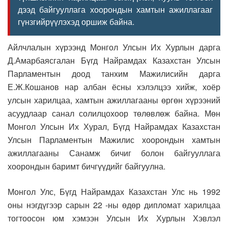
дээд байгууллага хоорондын хамтын ажиллагааг
гүнзгийрүүлэхэд оршиж байна.
Айлчлалын хүрээнд Монгол Улсын Их Хурлын дарга
Д.Амарбаясгалан Бүгд Найрамдах Казахстан Улсын
Парламентын доод танхим Мажилисийн дарга
Е.Ж.Кошанов нар албан ёсны хэлэлцээ хийж, хоёр
улсын харилцаа, хамтын ажиллагааны өргөн хүрээний
асуудлаар санал солилцохоор төлөвлөж байна. Мөн
Монгол Улсын Их Хурал, Бүгд Найрамдах Казахстан
Улсын Парламентын Мажилис хоорондын хамтын
ажиллагааны Санамж бичиг болон байгууллага
хоорондын баримт бичгүүдийг байгуулна.
Монгол Улс, Бүгд Найрамдах Казахстан Улс нь 1992
оны нэгдүгээр сарын 22 -ны өдөр дипломат харилцаа
тогтоосон юм хэмээн Улсын Их Хурлын Хэвлэл