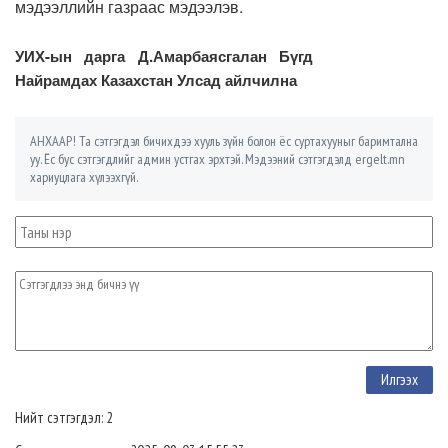
мэдээллийн газраас мэдээлэв.
УИХ-ын дарга Д.Амарбаясгалан Бүгд
Найрамдах Казахстан Улсад айлчилна
АНХААР! Та сэтгэгдэл бичихдээ хууль зүйн болон ёс суртахууныг баримтална
уу. Ёс бус сэтгэгдлийг админ устгах эрхтэй. Мэдээний сэтгэгдэлд ergelt.mn
хариуцлага хүлээхгүй.
Нийт сэтгэгдэл: 2