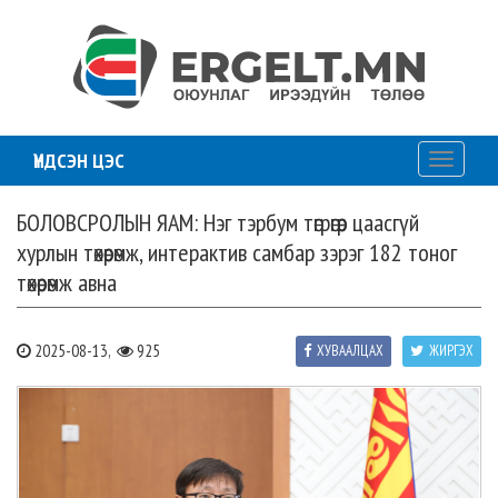
ҮНДСЭН ЦЭС
Toggle
navigati
БОЛОВСРОЛЫН ЯАМ: Нэг тэрбум төгрөгөөр цаасгүй
хурлын төхөөрөмж, интерактив самбар зэрэг 182 тоног
төхөөрөмж авна
2025-08-13,
925
ХУВААЛЦАХ
ЖИРГЭХ