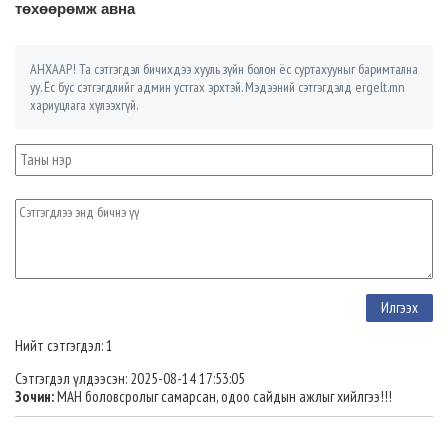
төхөөрөмж авна
АНХААР! Та сэтгэгдэл бичихдээ хууль зүйн болон ёс суртахууныг баримтална
уу. Ёс бус сэтгэгдлийг админ устгах эрхтэй. Мэдээний сэтгэгдэлд ergelt.mn
хариуцлага хүлээхгүй.
Нийт сэтгэгдэл: 1
Сэтгэгдэл үлдээсэн: 2025-08-14 17:53:05
Зочин:
МАН боловсролыг самарсан, одоо сайдын ажлыг хийлгээ!!!