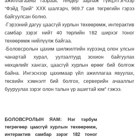
ажиллагааны газраас тендер зарлаж гүйцэтгэгчээр
“Фэйд Трий” ХХК шалгарч, 969.7 сая төгрөгийн гэрээ
байгуулсан болно.
-Гэрээний дагуу цаасгүй хурлын төхөөрөмж, интерактив
самбар зэрэг нийт 40 төрлийн 182 ширхэг тоног
төхөөрөмж нийлүүлж байгаа.
-Боловсролын цахим шилжилтийн хүрээнд олон улсын
чанартай хурал, уулзалтууд зохион байгуулах
нөхцөлийг хангах, цаасгүй хурлын өрөөг бий болгож
байна. Ингэснээр цахимаар үйл ажиллагаа явуулах,
төсвийн хэмнэлт бий болгох, серверийн ачааллыг
бууруулах зэрэг олон талын үр ашигтай юм" гэжээ.
БОЛОВСРОЛЫН ЯАМ: Нэг тэрбум
төгрөгөөр цаасгүй хурлын төхөөрөмж,
интерактив самбар зэрэг 182 тоног