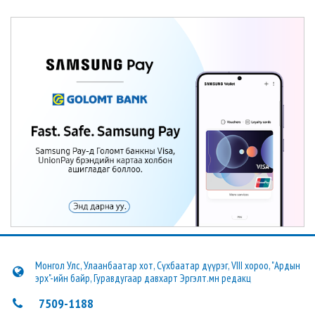
Монгол Улс, Улаанбаатар хот, Сүхбаатар дүүрэг, VIII хороо, "Ардын
эрх"-ийн байр, Гуравдугаар давхарт Эргэлт.мн редакц
7509-1188