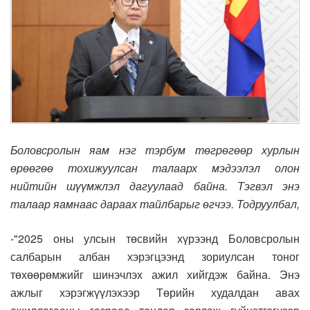
Боловсролын яам нэг тэрбум төгрөгөөр хурлын
өрөөгөө тохижуулсан талаарх мэдээлэл олон
нийтийн шүүмжлэл дагуулаад байна. Тэгвэл энэ
талаар яамнаас дараах тайлбарыг өгчээ. Тодруулбал,
-"2025 оны улсын төсвийн хүрээнд Боловсролын
салбарын албан хэрэгцээнд зориулсан тоног
төхөөрөмжийг шинэчлэх ажил хийгдэж байна. Энэ
ажлыг хэрэгжүүлэхээр Төрийн худалдан авах