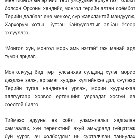
болсон Орхоны хөндийд монгол төрийн алтан соёмбот
Төрийн далбааг өнө мөнхөд сүр жавхлантай мандуулж,
Хархорум хотын бүтээн байгуулалтыг албан ёсоор
эхлүүллээ.
“Монгол хүн, монгол морь амь нэгтэй” гэж манай ард
түмэн ярьдаг.
Монголчууд бид төрт улсынхаа сүлдэнд хүлэг морио
дээдлэн залж, аргамаг хурдан хүлгийнхээ дэл, сүүлээр
Төрийн тугаа нандигнан урлаж, морин хуурынхаа
аялгуугаар хорвоо ертөнцийг уяраадаг хосгүй өв
соёлтой билээ.
Тиймээс адууны өв соёл, уламжлалыг хадгалан
хамгаалах, хүн төрөлхтний ахуй амьдралд гүйцэтгэж
буй үүрэг, ач холбогдлыг нь сурталчлан таниулах