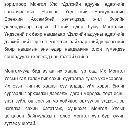
зорилгоор Монгол Улс “Дэлхийн адууны өдөр”-ийг
санаачилсныг Нэгдсэн Үндэстний Байгууллагын
Ерөнхий Ассамблей хэлэлцээд, жил бүрийн
долоодугаар сарын 11-ний өдөр буюу Монголын
Үндэсний их баяр наадмаар “Дэлхийн адууны өдөр”-ийг
дэлхий нийтээрээ тэмдэглэж байхаар шийдвэрлэснийг
баяр наадмын энэ өдөр наадамчин олон түмэндээ
сонордуулан хэлэхэд нэн таатай байна.
Монголчууд бид аугаа их хааны үр сад, Их Монгол
Улсын гал голомтыг сахин суугаагаа гүнээ ухамсарлан,
Их эзэн Чингис хааны суу алдар, үйл хэрэг, билиг
сургаалыг эрхэмлэн дээдэлж, даган мөрдөж, төрт ёсны
үнэт зүйл, өв соёлыг үр хойчдоо өвлүүлэн үлдээж, эв
нэгдлээ сахин бататгаж, хүчирхэг Монгол Улсыг
цогцлоон байгуулахын төлөө монгол хүн бүр хүчин
зүтгэх учиртай.