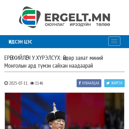
ҮНДСЭН ЦЭС
Toggle
navigati
ЕРӨНХИЙЛӨГЧ У.ХҮРЭЛСҮХ: Өндөр заяат миний
Монголын ард түмэн сайхан наадаарай
2025-07-11,
1146
ХУВААЛЦАХ
ЖИРГЭХ