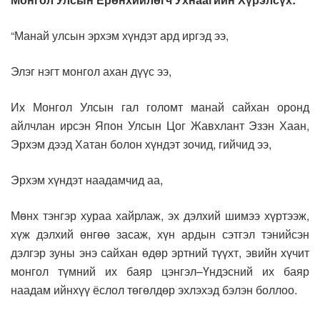
“Манай улсын эрхэм хүндэт ард иргэд ээ,
Элэг нэгт монгол ахан дүүс ээ,
Их Монгол Улсын гал голомт манай сайхан оронд
айлчлан ирсэн Япон Улсын Цог Жавхлант Эзэн Хаан,
Эрхэм дээд Хатан болон хүндэт зочид, гийчид ээ,
Эрхэм хүндэт наадамчид аа,
Мөнх тэнгэр хураа хайрлаж, эх дэлхий шимээ хүртээж,
хүж дэлхий өнгөө засаж, хүн ардын сэтгэл тэнийсэн
дэлгэр зуны энэ сайхан өдөр эртний түүхт, эвийн хүчит
монгол түмний их баяр цэнгэл–Үндэсний их баяр
наадам ийнхүү ёслол төгөлдөр эхлэхэд бэлэн боллоо.