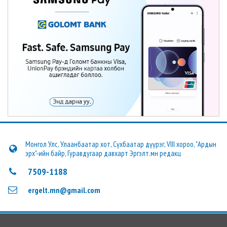
Монгол Улс, Улаанбаатар хот, Сүхбаатар дүүрэг, VIII хороо, "Ардын
эрх"-ийн байр, Гуравдугаар давхарт Эргэлт.мн редакц
7509-1188
ergelt.mn@gmail.com