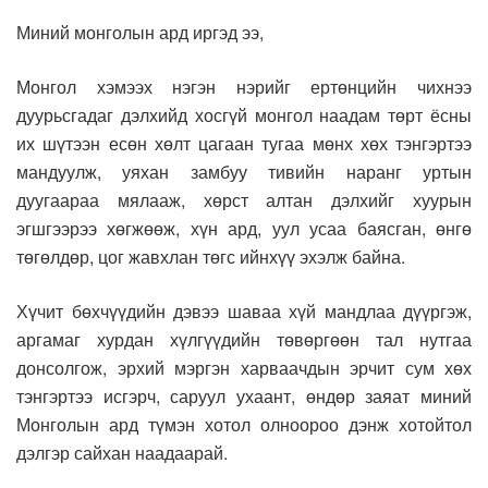
Миний монголын ард иргэд ээ,
Монгол хэмээх нэгэн нэрийг ертөнцийн чихнээ
дуурьсгадаг дэлхийд хосгүй монгол наадам төрт ёсны
их шүтээн есөн хөлт цагаан тугаа мөнх хөх тэнгэртээ
мандуулж, уяхан замбуу тивийн наранг уртын
дуугаараа мялааж, хөрст алтан дэлхийг хуурын
эгшгээрээ хөгжөөж, хүн ард, уул усаа баясган, өнгө
төгөлдөр, цог жавхлан төгс ийнхүү эхэлж байна.
Хүчит бөхчүүдийн дэвээ шаваа хүй мандлаа дүүргэж,
аргамаг хурдан хүлгүүдийн төвөргөөн тал нутгаа
донсолгож, эрхий мэргэн харваачдын эрчит сум хөх
тэнгэртээ исгэрч, саруул ухаант, өндөр заяат миний
Монголын ард түмэн хотол олноороо дэнж хотойтол
дэлгэр сайхан наадаарай.