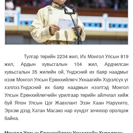
Тулгар төрийн 2234 жил, Их Монгол Улсын 819
жил, Ардын хувьсгалын 104 жил, Ардчилсан
хувьсгалын 35 жилийн ой, Үндэсний их баяр наадмыг
нээж Монгол Улсын Ерөнхийлөгч Ухнаагийн Хүрэлсүх үг
хэллээ.
Үндэсний их баяр наадмын нээлтэд Монгол
Улсын Ерөнхийлөгчийн урилгаар төрийн айлчлал хийж
буй Япон Улсын Цог Жавхлант Эзэн Хаан Нарүхито,
Эрхэм дээд Хатан Масако нар хүндэт зочноор оролцож
байна.
Монгол Улсын Ерөнхийлөгч Ухнаагийн Хүрэлсүх: