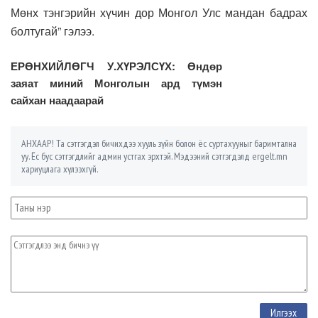
Мөнх тэнгэрийн хүчин дор Монгол Улс мандан бадрах
болтугай” гэлээ.
ЕРӨНХИЙЛӨГЧ У.ХҮРЭЛСҮХ: Өндөр
заяат миний Монголын ард түмэн
сайхан наадаарай
АНХААР! Та сэтгэгдэл бичихдээ хууль зүйн болон ёс суртахууныг баримтална
уу. Ёс бус сэтгэгдлийг админ устгах эрхтэй. Мэдээний сэтгэгдэлд ergelt.mn
хариуцлага хүлээхгүй.