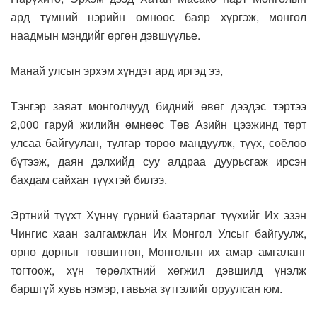
ард түмний нэрийн өмнөөс баяр хүргэж, монгол
наадмын мэндийг өргөн дэвшүүлье.
Манай улсын эрхэм хүндэт ард иргэд ээ,
Тэнгэр заяат монголчууд бидний өвөг дээдэс тэртээ
2,000 гаруй жилийн өмнөөс Төв Азийн цээжинд төрт
улсаа байгуулан, тулгар төрөө мандуулж, түүх, соёлоо
бүтээж, даян дэлхийд суу алдраа дуурьсгаж ирсэн
бахдам сайхан түүхтэй билээ.
Эртний түүхт Хүннү гүрний баатарлаг түүхийг Их эзэн
Чингис хаан залгамжлан Их Монгол Улсыг байгуулж,
өрнө дорныг төвшитгөн, Монголын их амар амгаланг
тогтоож, хүн төрөлхтний хөгжил дэвшилд үнэлж
баршгүй хувь нэмэр, гавьяа зүтгэлийг оруулсан юм.