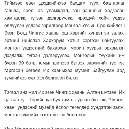
Тиймээс өвөг дээдсийнхээ бахдам түүх, баатарлаг
гавьяа, соёл, өв уламжлал, зан заншлыг хадгалан
хамгаалж, түгээн дэлгэрүүлж, ирээдүй хойч үедээ
өвлүүлэн үлдээх зорилгоор Монгол Улсын Ерөнхийлөгч
Эзэн Богд Чингис хааны эш хөргийг хүндэтгэн залах,
эртний нийслэл Хархорум хотыг сэргээн байгуулах,
монгол үндэстний бахархал морин хуурыг эрхэмлэн
дээдэлж, түгээн дэлгэрүүлэх, Монголын түүхийн иж
бүрэн 30 боть номыг шинээр бүтээх зарлигийг тус тус
гаргасан бөгөөд Их хааныхаа музейг байгуулан ард
түмнийхээ хүртээл болгосон билээ.
Тэгвэл энэ жил Их эзэн Чингис хааны Алтан шүтээн, Их
цагаан туг, Төрийн хасбуу тамгыг урлан бүтээж, “Чингис
хаан” үндэсний музейд ёслол төгөлдөр хүндэтгэн залж,
монгол түмнийхээ их шүтээн болголоо.
Мөн Монголын эртний төрт улсуудын ариун гал голомт