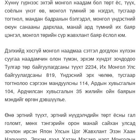
Хүннү гүрнээс эхтэй монгол наадам бол төрт ёс, түүх,
соёлын үнэт өв, монгол түмний эв нэгдэл, тусгаар
тогтнол, мандан бадрахын бэлгэдэл, монгол үндэстний
оюун санааны дархлаа, манай ард түмний их баяр
цэнгэл, монгол төрийн сүр жавхлант баяр ёслол юм.
Дэлхийд хосгүй монгол наадмаа сэтгэл догдлон хүлээн
суугаа наадамчин олон түмэн, эрхэм хүндэт зочдодоо
Тулгар төр байгуулагдсаны түүхт 2234, Их Монгол Улс
байгуулагдсаны 819, Үндэсний эрх чөлөө, тусгаар
тогтнолоо сэргээн мандуулсны 114, Ардын хувьсгалын
104, Ардчилсан хувьсгалын 35 жилийн ойн баярын
мэндийг өргөн дэвшүүлье.
Өнө эртний түүхт, эртний нүүдэлчдийн төрт ёсны гал
голомт, мөнх тэнгэрийн орон манай сайхан улсад
зочлон ирсэн Япон Улсын Цог Жавхлант Эзэн Хаан
Нарүхито, Эрхэм дээд Хатан Масако нарт Монголын