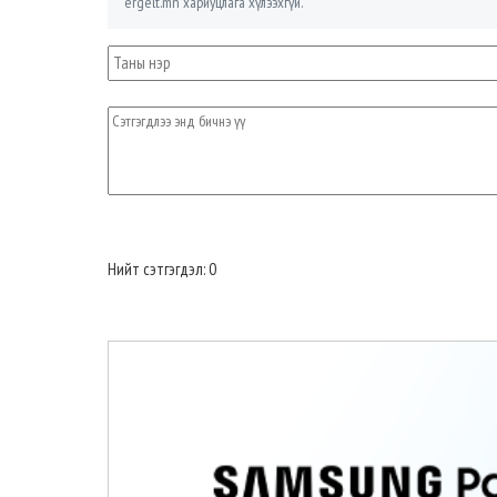
ergelt.mn хариуцлага хүлээхгүй.
Нийт сэтгэгдэл: 0