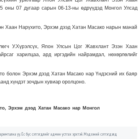
5 оны 07 дугаар сарын 06-13-ны өдрүүдэд Монгол Улсад
эн Хаан Нарүхито, Эрхэм дээд Хатан Масако нарын манай
лөгч У.Хүрэлсүх, Япон Улсын Цог Жавхлант Эзэн Хаан
йрсаг харилцаа, ард иргэдийн найрамдал, нөхөрлөлийг
о болон Эрхэм дээд Хатан Масако нар Үндэсний их баяр
анд хүндэт зочдын хувиар оролцоно.
то, Эрхэм дээд Хатан Масако нар Монгол
римтална уу. Ёс бус сэтгэгдлийг админ устгах эрхтэй. Мэдээний сэтгэгдэлд