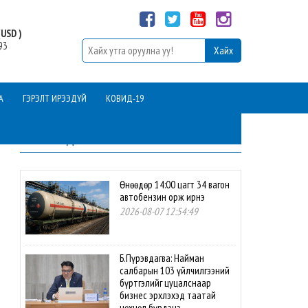
USD )
93
А
ГЭРЭЛТ ИРЭЭДҮЙ
КОВИД-19
ШИНЭ МЭДЭЭ
Өнөөдөр 14:00 цагт 34 вагон
автобензин орж ирнэ
2026-08-07 12:54:49
Б.Пүрэвдагва: Найман
салбарын 103 үйлчилгээний
бүртгэлийг цуцалснаар
бизнес эрхлэхэд таатай
нөхцөл бүрдэнэ