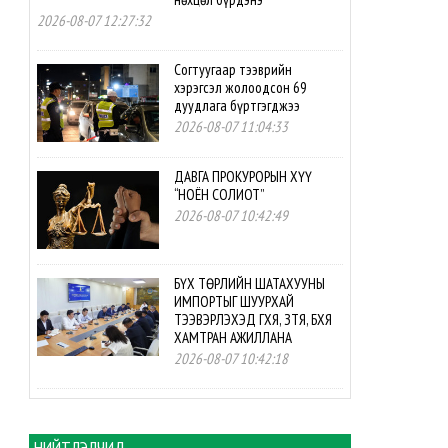
2026-08-07 12:27:32
Согтуугаар тээврийн
хэрэгсэл жолоодсон 69
дуудлага бүртгэгджээ
2026-08-07 11:04:33
ДАВГА ПРОКУРОРЫН ХҮҮ
“НОЁН СОЛИОТ”
2026-08-07 10:42:49
БҮХ ТӨРЛИЙН ШАТАХУУНЫ
ИМПОРТЫГ ШУУРХАЙ
ТЭЭВЭРЛЭХЭД ГХЯ, ЗТЯ, БХЯ
ХАМТРАН АЖИЛЛАНА
2026-08-07 10:42:18
БНСУ-ын буцалтгүй
тусламжийн төслийн
хэрэгжилтэд мониторинг
НИЙТЛЭЛЧИД