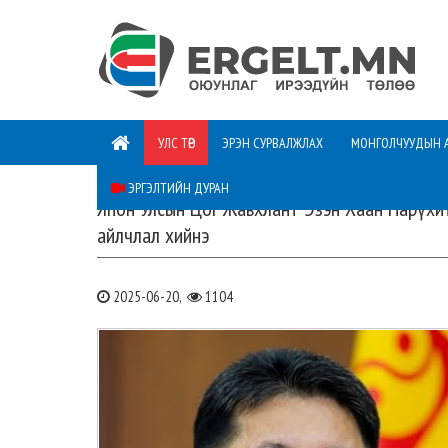
УЛС ТӨР
ЭРЭН СУРВАЛЖЛАХ
МОНГОЛЧУУДЫН 
ЭРГЭЛТИЙН ДУРАН
Япон Улсын Цог Жавхлант Эзэн Хаан Нарүхи
айлчлал хийнэ
2025-06-20,
1104