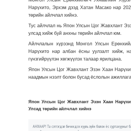
Нарүхито, Эрхэм дээд Хатан Масако нар 202
төрийн айлчлал хийнэ.
Тус айлчлал нь Япон Улсын Цог Жавхлант Эз
улсад хийж буй анхны төрийн айлчлал юм.
Айлчлалын хүрээнд Монгол Улсын Ерөнхий
Нарүхито нар албан ёсны уулзалт хийж, на
гүнзгийрүүлэн хөгжүүлэх талаар ярилцана.
Япон Улсын Цог Жавхлант Эзэн Хаан Нарүхит
наадмын нээлт болон бусад ёслолын ажиллага
Япон Улсын Цог Жавхлант Эзэн Хаан Нарүхи
Улсад төрийн айлчлал хийнэ
АНХААР! Та сэтгэгдэл бичихдээ хууль зүйн болон ёс суртахууныг ба