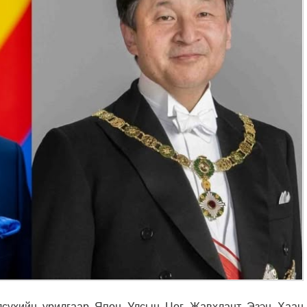
лсүхийн урилгаар Япон Улсын Цог Жавхлант Эзэн Хаан