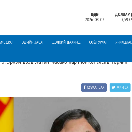
ӨНӨӨДӨР
ДОЛЛАР (
2026-08-07
3,593.
АМЬДРАЛ
ЭДИЙН ЗАСАГ
ДЭЛХИЙ ДАХИНД
СОЁЛ УРЛАГ
ЯРИЛЦЛАГ
то, Эрхэм дээд Хатан Масако нар Монгол Улсад төрийн
ХУВААЛЦАХ
ЖИРГЭХ