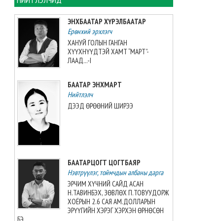
хийжээ
2026-08-07 10:16:21
ЭНХБААТАР ХҮРЭЛБААТАР
Ерөнхий эрхлэгч
Б.Шарав агсны гэргий
ХАНУЙ ГОЛЫН ГАНГАН
Д.ГАНЧИМЭГ: Хань минь “Төр
ХҮҮХНҮҮДТЭЙ ХАМТ “МАРТ”-
намайг үнэлж байхад би
ЛААД...-I
хүндлэхгүй бол болохгүй”
гээд эцсийнхээ хүчийг
БААТАР ЭНХМАРТ
шавхаж, өөрөө шагналаа авсан
Нийтлэлч
2026-08-07 08:24:12
ДЭЭД ӨРӨӨНИЙ ШИРЭЭ
“INTERNATIONAL SHINE CUP
2026”-гаас 7 алт, 7 мөнгө, 5
хүрэл медаль хүртжээ
2026-08-07 08:19:30
БААТАРЦОГТ ЦОГТБАЯР
Нэвтрүүлэг, тоймчдын албаны дарга
Камбож Улс 2028 оны Азийн
аваргыг зохион байгуулах
ЭРЧИМ ХҮЧНИЙ САЙД АСАН
эрхийг авлаа
Н.ТАВИНБЭХ, ЗӨВЛӨХ П.ТОВУУДОРЖ
2026-08-07 07:51:49
ХОЁРЫН 2.6 САЯ АМ.ДОЛЛАРЫН
ЭРҮҮГИЙН ХЭРЭГ ХЭРХЭН ӨРНӨСӨН
БЭ