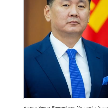
Монгол Улсын Ерөнхийлөгч Ухнаагийн Хүрэ