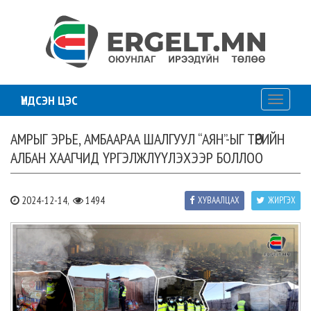
ҮНДСЭН ЦЭС
Toggle
navigati
АМРЫГ ЭРЬЕ, АМБААРАА ШАЛГУУЛ “АЯН”-ЫГ ТӨРИЙН
АЛБАН ХААГЧИД ҮРГЭЛЖЛҮҮЛЭХЭЭР БОЛЛОО
2024-12-14,
1494
ХУВААЛЦАХ
ЖИРГЭХ