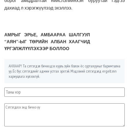
борог амьдралтай нийслэлийнхэн буруутай гэдгээ
дахиад л хэрэгжүүлээд эхэллээ.
АМРЫГ ЭРЬЕ, АМБААРАА ШАЛГУУЛ
“АЯН”-ЫГ ТӨРИЙН АЛБАН ХААГЧИД
ҮРГЭЛЖЛҮҮЛЭХЭЭР БОЛЛОО
АНХААР! Та сэтгэгдэл бичихдээ хууль зүйн болон ёс суртахууныг баримтална
уу. Ёс бус сэтгэгдлийг админ устгах эрхтэй. Мэдээний сэтгэгдэлд ergelt.mn
хариуцлага хүлээхгүй.