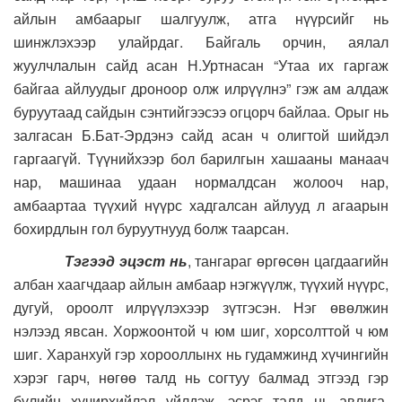
айлын амбаарыг шалгуулж, атга нүүрсийг нь
шинжлэхээр улайрдаг. Байгаль орчин, аялал
жуулчлалын сайд асан Н.Уртнасан “Утаа их гаргаж
байгаа айлуудыг дроноор олж илрүүлнэ” гэж ам алдаж
буруутаад сайдын сэнтийгээсээ огцорч байлаа. Орыг нь
залгасан Б.Бат-Эрдэнэ сайд асан ч олигтой шийдэл
гаргаагүй. Түүнийхээр бол барилгын хашааны манаач
нар, машинаа удаан нормалдсан жолооч нар,
амбаартаа түүхий нүүрс хадгалсан айлууд л агаарын
бохирдлын гол буруутнууд болж таарсан.
Тэгээд эцэст нь
, тангараг өргөсөн цагдаагийн
албан хаагчдаар айлын амбаар нэгжүүлж, түүхий нүүрс,
дугуй, ороолт илрүүлэхээр зүтгэсэн. Нэг өвөлжин
нэлээд явсан. Хоржоонтой ч юм шиг, хорсолттой ч юм
шиг. Харанхуй гэр хорооллынх нь гудамжинд хүчингийн
хэрэг гарч, нөгөө талд нь согтуу балмад этгээд гэр
бүлийн хүчирхийлэл үйлдэж, эсрэг талд нь авлига,