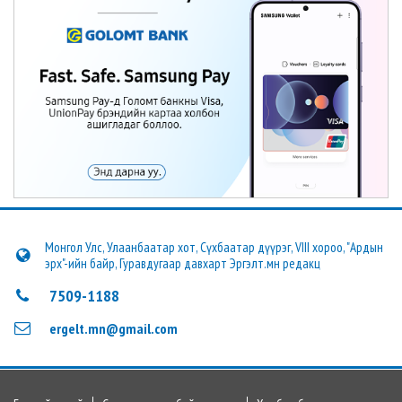
Монгол Улс, Улаанбаатар хот, Сүхбаатар дүүрэг, VIII хороо, "Ардын
эрх"-ийн байр, Гуравдугаар давхарт Эргэлт.мн редакц
7509-1188
ergelt.mn@gmail.com