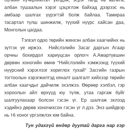
албан тушаалын хэрэг цэцэглэж байхад дээрээс нь
амбаар шалгах үүрэгтэй болж байлаа. Тамираа
тасартал түлш шинжилж, түүхий нүүрс хайсан даа,
Монголын цагдаа.
Тэгвэл одоо төрийн жинхэн албан хаагчийнх нь
зүтгэх үе иржээ. Нийслэлийн Засаг даргын Агаар
орчны бохирдол хариуцсан орлогч А.Амартүвшин
дөрвөн хоногийн өмнө "Нийслэлийн хэмжээнд түүхий
нүүрсний хэрэглээг хориглох тухай" Засгийн газрын
тогтоолын хэрэгжилтэд хяналт шалгалт хийхээр төрийн
албан хаагчдыг дайчилж эхэлжээ. Өөрөөр хэлбэл, гэр
хороолын айл өрхүүд юу түлж, утаа гаргаж буйг
шалгуулахаар болсон гэсэн үг. Ер шалгаж эхлээд
хэдийнэ дөрөв хоночихсон гэсэн үг л дээ. Энэ шийдвэр
нь 16 хоног үргэлжлэх юм байна.
Тун удахгүй өндөр дуутай дарга нар гэр