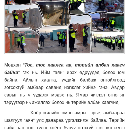
Мөдхөн “
Тог, тог хаалга аа, төрийн албан хаагч
байна
” гэх нь. Ийм “аян” ирэх өдрүүдэд болох юм
байна. Айлын хаалга, үүдийг балбаж онгойлгоод
зогсохгүй амбаар саванд нэгжлэг хийнэ гэнэ. Авдар
савыг нь ч уудалж мэдэх нь. Ямар чиглэл өгнө яг
тэрүүгээр нь ажиллах болох нь төрийн албан хаагчид.
Хоёр жилийн өмнө амрыг эрье, амбаараа
шалгуул “аян” улс даяараа үргэлжилж байлаа. Төрийн
сайд нар төр, түлш хоёрт буруу өгөхгүй гэж зүтгэхдээ