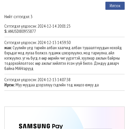
Нийт сэтгэгдэл: 3
Сэтгэгдэл үлдээсэн: 2024-12-14 20:01:23
S:
ANUSDI80955877
Сэтгэгдэл үлдээсэн: 2024-12-13 14:59:50
ман:
Сүүлийн үед төрийн албан хаагчид албан тушаалтнуудын нохойд
бхрьдаг мод лугаа болжээ. гудамж цэвэрлүүлнэ, мод тариулна, айл
нэгжүүлнэ. уг нь бүгд л өөр өөрийн чиг үүрэгтэй, хуулиар ажлын байрны
тодорхойлолтоос өөр ажлыг хийлггэх ёсон үгүй билээ. Дэндүү даварч
байна МАНгарууд
Сэтгэгдэл үлдээсэн: 2024-12-13 14:07:38
Иргэн:
Муу муудаа дээрэлхүү гэдгийн тод жишээ юмуу да