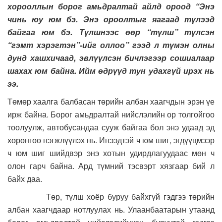
хорооллын борог амьдралтай айлд ороод “Энэ
чинь юу юм бэ. Энэ ороолтыг яагаад түлээд
байгаа юм бэ. Түлшнээс өөр “түлш” түлсэн
“гэмт хэрэгтэн”-ийг оллоо” гээд л түмэн олны
дунд хашхичаад, эвлүүлсэн бичлэгээр сошиалаар
шахах юм байна. Ийм өдрүүд тун удахгүй ирэх нь
ээ.
Төмөр хаалга балбасан төрийн албан хаагчдын эрэн үе
ирж байна. Борог амьдралтай нийслэлийн ор толгойгоо
тоолуулж, автобусандаа сууж байгаа бол энэ удаад эд
хөрөнгөө нэгжлүүлэх нь. Инээдтэй ч юм шиг, эгдүүцмээр
ч юм шиг шийдвэр энэ хотын удирдлагуудаас мөн ч
олон гарч байна. Ард түмний тэсвэрт хязгаар бий л
байх даа.
Төр, түлш хоёр буруу байхгүй гэдгээ төрийн
албан хаагчдаар нотлуулах нь. Улаанбаатарын утаанд