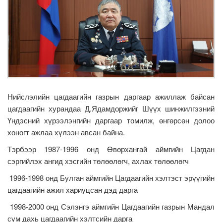
Нийслэлийн цагдаагийн газрын даргаар ажиллаж байсан
цагдаагийн хурандаа Д.Ядамдоржийг Шүүх шинжилгээний
Үндэсний хүрээлэнгийн даргаар томилж, өнгөрсөн долоо
хоногт ажлаа хүлээн авсан байна.
Тэрбээр 1987-1996 онд Өвөрхангай аймгийн Цагдан
сэргийлэх ангид хэсгийн төлөөлөгч, ахлах төлөөлөгч
1996-1998 онд Булган аймгийн Цагдаагийн хэлтэст эрүүгийн
цагдаагийн ажил хариуцсан дэд дарга
1998-2000 онд Сэлэнгэ аймгийн Цагдаагийн газрын Мандал
сум дахь цагдаагийн хэлтсийн дарга