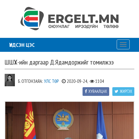
ҮНДСЭН ЦЭС
Toggle
navigati
ШШҮХ-ийн даргаар Д.Ядамдоржийг томилжээ
Б. ОТГОНЗАЯА:
УЛС ТӨР
2020-09-24,
1104
ХУВААЛЦАХ
ЖИРГЭХ