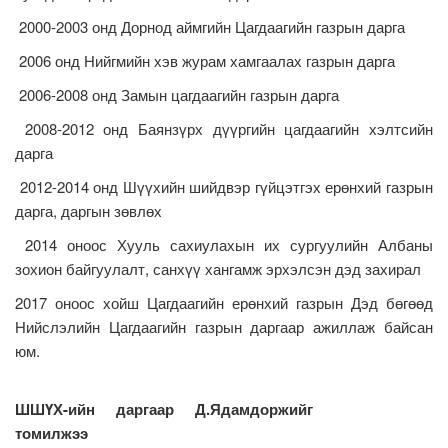
2000-2003 онд Дорнод аймгийн Цагдаагийн газрын дарга
2006 онд Нийгмийн хэв журам хамгаалах газрын дарга
2006-2008 онд Замын цагдаагийн газрын дарга
2008-2012 онд Баянзүрх дүүргийн цагдаагийн хэлтсийн
дарга
2012-2014 онд Шүүхийн шийдвэр гүйцэтгэх ерөнхий газрын
дарга, даргын зөвлөх
2014 оноос Хууль сахиулахын их сургуулийн Албаны
зохион байгуулалт, санхүү хангамж эрхэлсэн дэд захирал
2017 оноос хойш Цагдаагийн ерөнхий газрын Дэд бөгөөд
Нийслэлийн Цагдаагийн газрын даргаар ажиллаж байсан
юм.
ШШҮХ-ийн даргаар Д.Ядамдоржийг
томилжээ