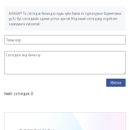
АНХААР! Та сэтгэгдэл бичихдээ хууль зүйн болон ёс суртахууныг баримтална
уу. Ёс бус сэтгэгдлийг админ устгах эрхтэй. Мэдээний сэтгэгдэлд ergelt.mn
хариуцлага хүлээхгүй.
Нийт сэтгэгдэл: 0