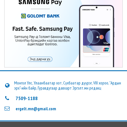
Монгол Улс, Улаанбаатар хот, Сүхбаатар дүүрэг, VIII хороо, "Ардын
эрх"-ийн байр, Гуравдугаар давхарт Эргэлт.мн редакц
7509-1188
ergelt.mn@gmail.com