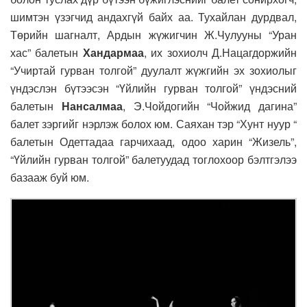
шимтэн үзэгчид андахгүй байх аа. Тухайлан дурдвал,
Төрийн шагналт, Ардын жүжигчин Ж.Чулууны “Уран
хас” балетын
Хандармаа
, их зохиолч Д.Нацагдоржийн
“Учиртай гурван толгой” дуулалт жүжгийн эх зохиолыг
үндэслэн бүтээсэн “Үйлийн гурван толгой” үндэсний
балетын
Нансалмаа
, Э.Чойдогийн “Чойжид дагина”
балет зэргийг нэрлэж болох юм. Саяхан тэр “Хунт нуур “
балетын Одеттадаа гарчихаад, одоо харин “Жизель”,
“Үйлийн гурван толгой” балетуудад тоглохоор бэлтгэлээ
базааж буй юм.