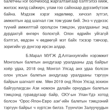
балетчны нэг болчихоод жаргалтайгаар бэлтгэлээ хийж,
жилээс жилд сайжирч, улам гоо сайхнаар дүрээибүтээж
байна. Мэдээж хэрэг хөдөлмөр, хичээл зүтгэл,
амжилтын ард шагнал гэж том урам бий. Энэ ч үүднээс
түүний амжилттай оролцсон тэмцээн, уралдааныг энд
дурдахгүй өнгөрч болохгүй. Олон өдрийн уйгагүй
бэлтгэл, өвдсөн ч өвдөөгүй мэт байх тэсвэр тэвчээр,
зоригийн үр дүнгээр ирсэн алдар.
Б.Марал МУГЖ Д.Алтанхуягийн нэрэмжит
Монголын балетын анхдугаар уралдааны дэд байрыг
хоёр удаа, 2018 онд Монгол Улсад анх удаа болсон
олон улсын балетын анхдугаар уралдааны тэргүүн
байрын шагналт юм. Мөн 2019 онд Япон Улсад зохион
байгуулагдсан Ази номхон далайн орнуудын балетын
тэмцээнд гуравдугаар байр, ОХУ-ын Улан-Үдэ хотод
болсон “Орос-Япон-Евро ази”-ийн балетын тэмцээний
тэргүүн байрыг ч хүртсэн билээ. Түүнчлэн Залуучуудын