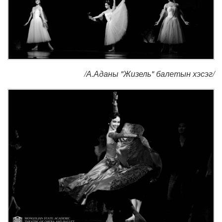
/А.Аданы "Жизель" балетын хэсэг/