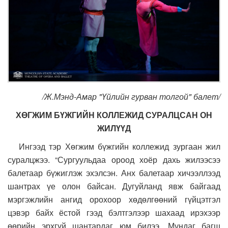
/Ж.Мэнд-Амар "Үйлийн гурван толгой" балет/
ХӨГЖИМ БҮЖГИЙН КОЛЛЕЖИД СУРАЛЦСАН ОН
ЖИЛҮҮД
Ингээд тэр Хөгжим бүжгийн коллежид зургаан жил
суралцжээ. “Сургуульдаа ороод хоёр дахь жилээсээ
балетаар бүжиглэж эхэлсэн. Анх балетаар хичээллээд
шантрах үе олон байсан. Дугуйланд явж байгаад
мэргэжлийн ангид орохоор хөдөлгөөний гүйцэтгэл
цэвэр байх ёстой гээд бэлтгэлээр шахаад ирэхээр
өөрийн эрхгүй шантардаг юм билээ. Мундаг багш