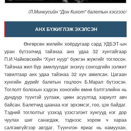
/
Л.Минкусийн "Дон Кихот" балетын хэсгээс
/
АНХ БҮЖИГЛЭЖ ЭХЭЛСЭН
Өнгөрсөн жилийн хоёрдугаар сард УДБЭТ-ын
уран бүтээлчид тайзнаа анх удаа 32 хунтайгаар
П.И.Чайковскийн “Хунт нуур” бүжгэн жүжгийг тоглосон.
Тайзнаа жил бүр амилуулдаг энэхүү сонгодгийн ээлжит
тавилтаар анх удаа тайзнаа 32 хун амилсан. Цагаан
хунгийн дүрийг балетын гоцлооч Б.Марал бүтээсэн.
Тоглолт болохын хэдхэн хоногийн өмнө бэлтгэлийнх нь
дундуур түүнтэй уулзаж, цөөн асуултад хариулт авч
байсан. Балетчид цаанаа нэг эрхэмсэг, гоо, цэх байдаг.
Тэдний тоглолтыг үзэхэд үзэсгэлэнт хунгууд нэг дор
чуулах шиг санагдаж, тэднээс хором ч хараа
салгамгүйгээр автдаг. Түүнчлэн яриаг нь намуухан,