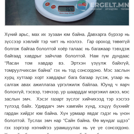
Хүний арьс, мах их зузаан юм байна. Давхарга бүрээр нь
зүссээр хэвлийг тэр чигт нь нээлээ. Гар ороход төвөггүй
болгож байгаа бололтой хоёр талаас нь багажаар тэвхдэж
байгаад хавдрыг зайчлав бололтой. Нам гүм дундаас
“Яасан том хавдар вэ. Эртхэн үзүүлж байхгүй,
томруулчихсан байна” гэх нь тод сонсогдоно. Мэс заслын
хурц хутгаар хорт хавдарыг бага багаар зүсэж, угаар нь
салгаж авах ажиллагаа үргэлжилж байлаа. Юунд ч яарч
болохгүй, тэсвэр, тэвчээр, ур шаарддаг мэргэжил ажээ, мэс
заслын эмч. Хэсэг газарт зүслэг хийчихээд тэр хэсгээ
түлээд байх. Удирдагч эмч хамгийн хүнд, хэцүү бүхнийг
гардан хийдэг юм байна. Хүн урмаар явдаг гэдэг нь үнэн
бололтой. Туслах эмч нар “Сайн байна. Өө мундаг шдээ”
гэх зэргээр нэгнийгээ урамшуулах нь үе үе сонсогдоно.