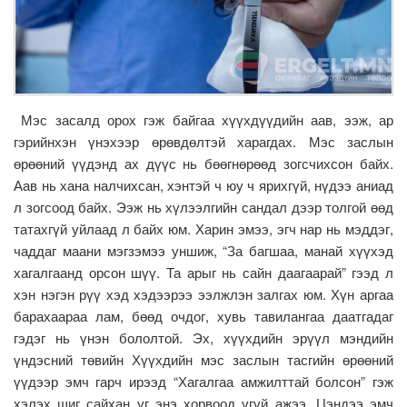
Мэс засалд орох гэж байгаа хүүхдүүдийн аав, ээж, ар
гэрийнхэн үнэхээр өрөвдөлтэй харагдах. Мэс заслын
өрөөний үүдэнд ах дүүс нь бөөгнөрөөд зогсчихсон байх.
Аав нь хана налчихсан, хэнтэй ч юу ч ярихгүй, нүдээ аниад
л зогсоод байх. Ээж нь хүлээлгийн сандал дээр толгой өөд
татахгүй уйлаад л байх юм. Харин эмээ, эгч нар нь мэддэг,
чаддаг маани мэгзэмээ уншиж, “За багшаа, манай хүүхэд
хагалгаанд орсон шүү. Та арыг нь сайн даагаарай” гээд л
хэн нэгэн рүү хэд хэдээрээ ээлжлэн залгах юм. Хүн аргаа
барахаараа лам, бөөд очдог, хувь тавилангаа даатгадаг
гэдэг нь үнэн бололтой. Эх, хүүхдийн эрүүл мэндийн
үндэсний төвийн Хүүхдийн мэс заслын тасгийн өрөөний
үүдээр эмч гарч ирээд “Хагалгаа амжилттай болсон” гэж
хэлэх шиг сайхан үг энэ хорвоод үгүй ажээ. Цэндээ эмч