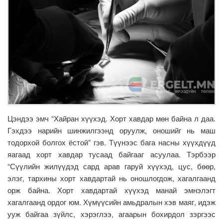
Цэндээ эмч “Хайран хүүхэд. Хорт хавдар мөн байна л даа.
Гэхдээ нарийн шинжилгээнд оруулж, оношийг нь маш
тодорхой болгох ёстой” гэв. Түүнээс бага насны хүүхдүүд
яагаад хорт хавдар тусаад байгааг асуулаа. Тэрбээр
“Сүүлийн жилүүдэд сард арав гаруй хүүхэд, цус, бөөр,
элэг, тархины хорт хавдартай нь оношлогдож, хагалгаанд
орж байна. Хорт хавдартай хүүхэд манай эмнэлэгт
хагалгаанд ордог юм. Хүмүүсийн амьдралын хэв маяг, идэж
ууж байгаа зүйлс, хэрэглээ, агаарын бохирдол зэргээс