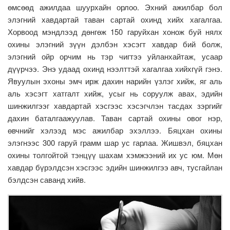
өмсөөд ажилдаа шуурхайн орлоо. Эхний ажилбар бол
элэгний хавдартай таван сартай охинд хийх хагалгаа.
Хорвоод мэндлээд дөнгөж 150 гаруйхан хонож буй нялх
охины элэгний зүүн дэлбэн хэсэгт хавдар бий болж,
элэгний ойр орчим нь тэр чигтээ уйланхайтаж, усаар
дүүрчээ. Энэ удаад охинд нээлттэй хагалгаа хийхгүй гэнэ.
Явуулын эхоны эмч ирж дахин нарийн үзлэг хийж, яг аль
аль хэсэгт хатгалт хийж, усыг нь соруулж авах, эдийн
шинжилгээг хавдартай хэсгээс хэсэгчлэн тасдах зэргийг
дахин баталгаажуулав. Таван сартай охины овог нэр,
өвчнийг хэлээд мэс ажилбар эхэллээ. Бяцхан охины
элэгнээс 300 гаруй грамм шар ус гарлаа. Жишвэл, бяцхан
охины толгойтой тэнцүү шахам хэмжээний их ус юм. Мөн
хавдар бүрэлдсэн хэсгээс эдийн шинжилгээ авч, тусгайлан
бэлдсэн саванд хийв.