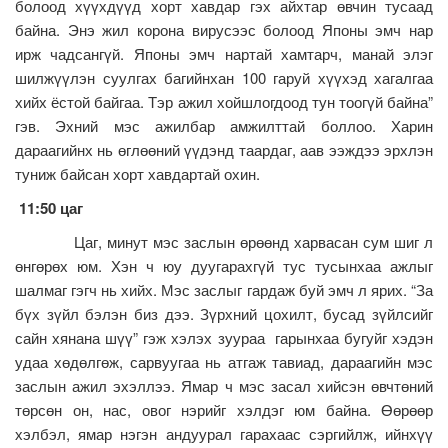
болоод хүүхдүүд хорт хавдар гэх айхтар өвчин тусаад
байна. Энэ жил корона вирусээс болоод Японы эмч нар
ирж чадсангүй. Японы эмч нартай хамтарч, манай элэг
шилжүүлэн суулгах багийнхан 100 гаруй хүүхэд хагалгаа
хийх ёстой байгаа. Тэр ажил хойшлогдоод тун тоогүй байна”
гэв. Эхний мэс ажилбар амжилттай боллоо. Харин
дараагийнх нь өглөөний үүдэнд таардаг, аав ээждээ эрхлэн
туниж байсан хорт хавдартай охин.
11:50 цаг
Цаг, минут мэс заслын өрөөнд харвасан сум шиг л
өнгөрөх юм. Хэн ч юу дуугарахгүй тус тусынхаа ажлыг
шалмаг гэгч нь хийх. Мэс заслыг гардаж буй эмч л ярих. “За
бүх зүйл бэлэн биз дээ. Зүрхний цохилт, бусад зүйлсийг
сайн хянана шүү” гэж хэлэх зуураа гарынхаа бугуйг хэдэн
удаа хөдөлгөж, сарвуугаа нь атгаж тавиад, дараагийн мэс
заслын ажил эхэллээ. Ямар ч мэс засал хийсэн өвчтөний
төрсөн он, нас, овог нэрийг хэлдэг юм байна. Өөрөөр
хэлбэл, ямар нэгэн андуурал гарахаас сэргийлж, ийнхүү