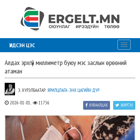
ҮНДСЭН ЦЭС
Toggle
navigati
Алдах эрхгүй миллиметр буюу мэс заслын өрөөний
атаман
Э. ХҮРЭЛБААТАР:
ЯРИЛЦЛАГА- ЭНХ ЦАГИЙН ДҮР
2026-01-01,
11736
ХУВААЛЦАХ
ЖИРГЭХ