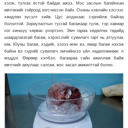
хэлж, тулгах ёстой байдаг ажээ. Мэс заслын багийнхан
өвчтөнийг тойроод зогсчихсон байх. Охины хэвлийн хэсгээс
хөндлөн зүсэлт хийв. Цус алдахаас сэргийлж байгаа
бололтой. Зориулалтын тусгай багажаар түлж, тэр хавиар
нэг хиншүү хярвас үнэртэнэ. Эмч гараа хөдөлгөх төдийд
шаардлагатай багаж, хэрэгслийг сувилагч гарт нь атгуулах
юм. Юуны багаж, хэдийг, хэзээ өгөх вэ, ямар багаж нэхэж
байна вэ гэдгийг сувилагч эмчийнхээ үйл хөдөлгөөнөөс л
мэддэг. Өөрөөр хэлбэл, багаараа сайн ажиллаж байж
өвчтнийг аюулаас салгаж, мэс засал амжилттай болно.