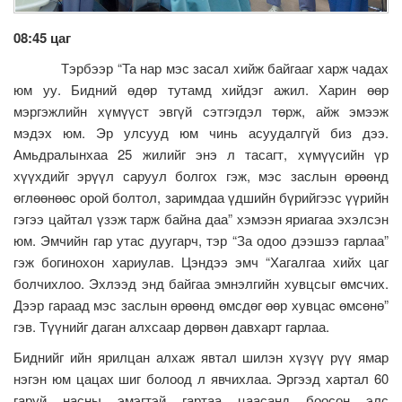
08:45 цаг
Тэрбээр “Та нар мэс засал хийж байгааг харж чадах
юм уу. Бидний өдөр тутамд хийдэг ажил. Харин өөр
мэргэжлийн хүмүүст эвгүй сэтгэгдэл төрж, айж эмээж
мэдэх юм. Эр улсууд юм чинь асуудалгүй биз дээ.
Амьдралынхаа 25 жилийг энэ л тасагт, хүмүүсийн үр
хүүхдийг эрүүл саруул болгох гэж, мэс заслын өрөөнд
өглөөнөөс орой болтол, заримдаа үдшийн бүрийгээс үүрийн
гэгээ цайтал үзэж тарж байна даа” хэмээн яриагаа эхэлсэн
юм. Эмчийн гар утас дуугарч, тэр “За одоо дээшээ гарлаа”
гэж богинохон хариулав. Цэндээ эмч “Хагалгаа хийх цаг
болчихлоо. Эхлээд энд байгаа эмнэлгийн хувцсыг өмсчих.
Дээр гараад мэс заслын өрөөнд өмсдөг өөр хувцас өмсөнө”
гэв. Түүнийг даган алхсаар дөрвөн давхарт гарлаа.
Биднийг ийн ярилцан алхаж явтал шилэн хүзүү рүү ямар
нэгэн юм цацах шиг болоод л явчихлаа. Эргээд хартал 60
гаруй насны эмэгтэй гартаа цаасанд боосон элс