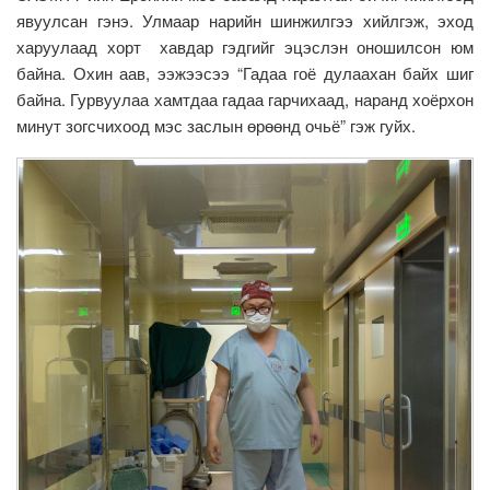
явуулсан гэнэ. Улмаар нарийн шинжилгээ хийлгэж, эход
харуулаад хорт хавдар гэдгийг эцэслэн оношилсон юм
байна. Охин аав, ээжээсээ “Гадаа гоё дулаахан байх шиг
байна. Гурвуулаа хамтдаа гадаа гарчихаад, наранд хоёрхон
минут зогсчихоод мэс заслын өрөөнд очьё” гэж гуйх.