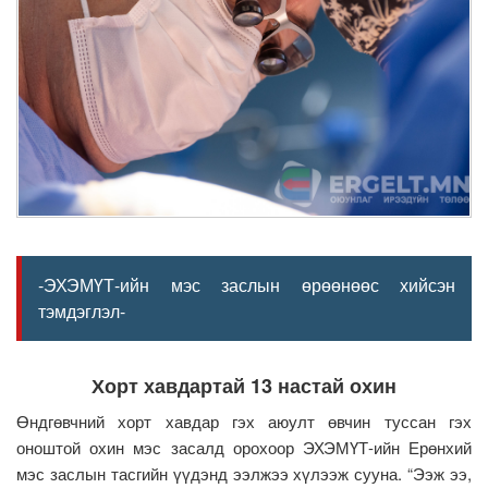
-ЭХЭМҮТ-ийн мэс заслын өрөөнөөс хийсэн
тэмдэглэл-
Хорт хавдартай 13 настай охин
Өндгөвчний хорт хавдар гэх аюулт өвчин туссан гэх
оноштой охин мэс засалд орохоор ЭХЭМҮТ-ийн Ерөнхий
мэс заслын тасгийн үүдэнд ээлжээ хүлээж сууна. “Ээж ээ,