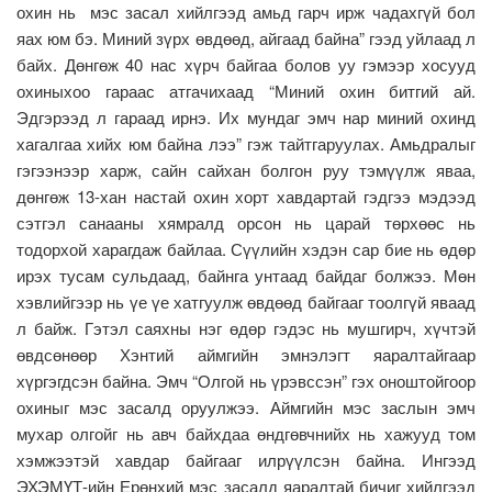
охин нь мэс засал хийлгээд амьд гарч ирж чадахгүй бол
яах юм бэ. Миний зүрх өвдөөд, айгаад байна” гээд уйлаад л
байх. Дөнгөж 40 нас хүрч байгаа болов уу гэмээр хосууд
охиныхоо гараас атгачихаад “Миний охин битгий ай.
Эдгэрээд л гараад ирнэ. Их мундаг эмч нар миний охинд
хагалгаа хийх юм байна лээ” гэж тайтгаруулах. Амьдралыг
гэгээнээр харж, сайн сайхан болгон руу тэмүүлж яваа,
дөнгөж 13-хан настай охин хорт хавдартай гэдгээ мэдээд
сэтгэл санааны хямралд орсон нь царай төрхөөс нь
тодорхой харагдаж байлаа. Сүүлийн хэдэн сар бие нь өдөр
ирэх тусам сульдаад, байнга унтаад байдаг болжээ. Мөн
хэвлийгээр нь үе үе хатгуулж өвдөөд байгааг тоолгүй яваад
л байж. Гэтэл саяхны нэг өдөр гэдэс нь мушгирч, хүчтэй
өвдсөнөөр Хэнтий аймгийн эмнэлэгт яаралтайгаар
хүргэгдсэн байна. Эмч “Олгой нь үрэвссэн” гэх оноштойгоор
охиныг мэс засалд оруулжээ. Аймгийн мэс заслын эмч
мухар олгойг нь авч байхдаа өндгөвчнийх нь хажууд том
хэмжээтэй хавдар байгааг илрүүлсэн байна. Ингээд
ЭХЭМҮТ-ийн Ерөнхий мэс засалд яаралтай бичиг хийлгээд