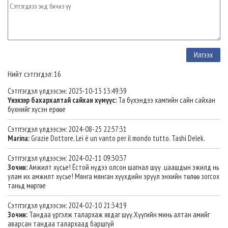
Нийт сэтгэгдэл: 16
Сэтггэгдэл үлдээсэн: 2025-10-13 13:49:39
Үнэхээр бахархалтай сайхан хүмүүс:
Та бүхэндээ хамгийн сайн сайхан
бүхнийг хүсэн ерөөе
Сэтггэгдэл үлдээсэн: 2024-08-25 22:57:31
Marina:
Grazie Dottore, Lei è un vanto per il mondo tutto. Tashi Delek.
Сэтггэгдэл үлдээсэн: 2024-02-11 09:30:37
Зочин:
Амжилт хүсье! Ёстой нүдээ олсон шагнал шүү .цаашдын эжилд нь
улам их амжилт хүсье! Мянга мянган хүүхдийн эрүүл энхийн төлөө зогсох
таньд мөргөе
Сэтггэгдэл үлдээсэн: 2024-02-10 21:34:19
Зочин:
Тандаа үргэлж талархаж явдаг шүү.Хүүгийн минь алтан амийг
аварсан тандаа талархаад баршгүй