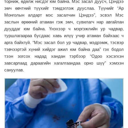
торниж, өдөлж нисдэг юм байна. Мэс засал дуусч, Цэндээ
эмч өвчтний түүхийг тэмдэглэж дууслаа. Түүнийг “Ар
Монголын алдарт мэс засалчин Цэндээ”, эсвэл Мэс
заслын өрөөний атаман гэж эмч, сувилагч нар авгайлан
дууддаг юм байна. Үнэхээр ч мэргэжлийн ур чадвар,
туршлагаараа бусдаас хавь илүү учир атаман байхаас ч
арга байхгүй. “Мэс засал бол ур чадвар, мэдрэмж, тэсвэр
тэвчээртэй хүний хийдэг ажил юм байна даа” гэх бодол
тээн зогсох надад хандан тэрбээр “Одоо хэсэгхэн
завсарлаад дараагийн хагалгаандаа орно шүү” хэмээн
сануулав.