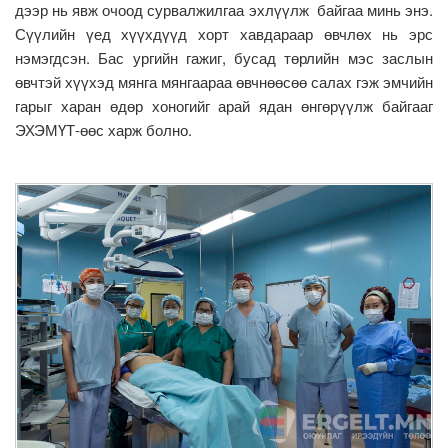
дээр нь явж очоод сурвалжилгаа эхлүүлж байгаа минь энэ.
Сүүлийн үед хүүхдүүд хорт хавдараар өвчлөх нь эрс
нэмэгдсэн. Бас ургийн гажиг, бусад төрлийн мэс заслын
өвчтэй хүүхэд мянга мянгаараа өвчнөөсөө салах гэж эмчийн
гарыг харан өдөр хоногийг арай ядан өнгөрүүлж байгааг
ЭХЭМҮТ-өөс харж болно.