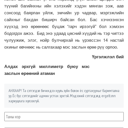
түүний багийнхны ийн хэлэхийг хэдэн мянган ээж, аав
сонсоод баярлан уйлж, эмчийн ур чадвар, мэргэжлийн
сайхныг бахдан биширч байсан бол. Бас хэчнээнхэн
хүүхэд энэ өрөөнөөс буцаж “гарч ирээгүй” бол хэмээн
бодогдох ажээ. Бид энэ удаад цөсний хүүдий нь тэр чигтээ
чулуужиж, элэг, нойр булчирхай нь үрэвссэн 14 настай
охиныг өвчнөөс нь салгахаар мэс заслын өрөө рүү орлоо.
Үргэлжлэл бий
Алдах эрхгүй миллиметр буюу мэс
заслын өрөөний атаман
АНХААР! Та сэтгэгдэл бичихдээ хууль зүйн болон ёс суртахууныг баримтална
уу. Ёс бус сэтгэгдлийг админ устгах эрхтэй. Мэдээний сэтгэгдэлд ergelt.mn
хариуцлага хүлээхгүй.