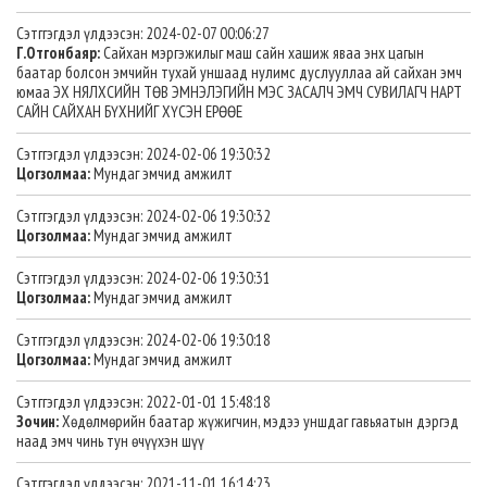
Сэтггэгдэл үлдээсэн: 2024-02-07 00:06:27
Г.Отгонбаяр:
Сайхан мэргэжилыг маш сайн хашиж яваа энх цагын
баатар болсон эмчийн тухай уншаад нулимс дуслууллаа ай сайхан эмч
юмаа ЭХ НЯЛХСИЙН ТӨВ ЭМНЭЛЭГИЙН МЭС ЗАСАЛЧ ЭМЧ СУВИЛАГЧ НАРТ
САЙН САЙХАН БҮХНИЙГ ХҮСЭН ЕРӨӨЕ
Сэтггэгдэл үлдээсэн: 2024-02-06 19:30:32
Цогзолмаа:
Мундаг эмчид амжилт
Сэтггэгдэл үлдээсэн: 2024-02-06 19:30:32
Цогзолмаа:
Мундаг эмчид амжилт
Сэтггэгдэл үлдээсэн: 2024-02-06 19:30:31
Цогзолмаа:
Мундаг эмчид амжилт
Сэтггэгдэл үлдээсэн: 2024-02-06 19:30:18
Цогзолмаа:
Мундаг эмчид амжилт
Сэтггэгдэл үлдээсэн: 2022-01-01 15:48:18
Зочин:
Хөдөлмөрийн баатар жүжигчин, мэдээ уншдаг гавьяатын дэргэд
наад эмч чинь тун өчүүхэн шүү
Сэтггэгдэл үлдээсэн: 2021-11-01 16:14:23