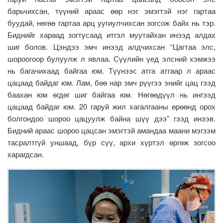
барьчихсан, түүний араас өөр нэг эмэгтэй нэг гартаа
буудай, нөгөө гартаа арц уугиулчихсан зогсож байх нь тэр.
Биднийг хараад зогтусаад итгэл муутайхан инээд алдах
шиг болов. Цэндээ эмч инээд алдчихсан “Цагтаа элс,
шороогоор булуулж л явлаа. Сүүлийн үед элсний хэмжээ
нь багачихаад байгаа юм. Түүнээс атга атгаар л араас
цацаад байдаг юм. Лам, бөө нар эмч рүүгээ энийг цац гээд
баахан юм өгдөг шиг байгаа юм. Нөгөөдүүл нь ингээд
цацаад байдаг юм. 20 гаруй жил хагалгааны өрөөнд орох
болгондоо шороо цацуулж байна шүү дээ” гээд инээв.
Бидний араас шороо цацсан эмэгтэй амандаа маани мэгзэм
тасралтгүй уншаад, бүр сүү, архи хүртэл өргөж зогсоо
харагдсан.