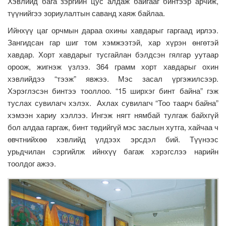
Хэвлийд бага зэргийн цус алдаж байгааг бинтээр арчиж,
түүнийгээ зориулалтын саванд хаяж байлаа.
Ийнхүү цаг орчмын дараа охины хавдарыг гаргаад ирлээ.
Зангидсан гар шиг том хэмжээтэй, хар хүрэн өнгөтэй
хавдар. Хорт хавдарыг тусгайлан бэлдсэн гялгар уутаар
ороож, жигнэж үзлээ. 364 грамм хорт хавдарыг охин
хэвлийдээ “тээж” явжээ. Мэс засал үргэжилсээр.
Хэрэглэсэн бинтээ тооллоо. “15 ширхэг бинт байна” гэж
туслах сувилагч хэлэх. Ахлах сувилагч “Тоо таарч байна”
хэмээн хариу хэллээ. Ингэж нягт нямбай тулгаж байхгүй
бол алдаа гаргаж, бинт төдийгүй мэс заслын хутга, хайчаа ч
өвчтнийхөө хэвлийд үлдээх эрсдэл бий. Түүнээс
урьдчилан сэргийлж ийнхүү багаж хэрэгслээ нарийн
тоолдог ажээ.