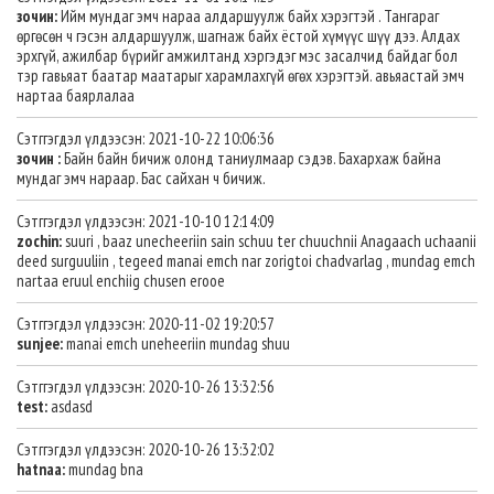
зочин:
Ийм мундаг эмч нараа алдаршуулж байх хэрэгтэй . Тангараг
өргөсөн ч гэсэн алдаршуулж, шагнаж байх ёстой хүмүүс шүү дээ. Алдах
эрхгүй, ажилбар бүрийг амжилтанд хэргэдэг мэс засалчид байдаг бол
тэр гавьяат баатар маатарыг харамлахгүй өгөх хэрэгтэй. авьяастай эмч
нартаа баярлалаа
Сэтггэгдэл үлдээсэн: 2021-10-22 10:06:36
зочин :
Байн байн бичиж олонд таниулмаар сэдэв. Бахархаж байна
мундаг эмч нараар. Бас сайхан ч бичиж.
Сэтггэгдэл үлдээсэн: 2021-10-10 12:14:09
zochin:
suuri , baaz unecheeriin sain schuu ter chuuchnii Anagaach uchaanii
deed surguuliin , tegeed manai emch nar zorigtoi chadvarlag , mundag emch
nartaa eruul enchiig chusen erooe
Сэтггэгдэл үлдээсэн: 2020-11-02 19:20:57
sunjee:
manai emch uneheeriin mundag shuu
Сэтггэгдэл үлдээсэн: 2020-10-26 13:32:56
test:
asdasd
Сэтггэгдэл үлдээсэн: 2020-10-26 13:32:02
hatnaa:
mundag bna