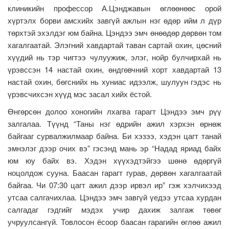
клиникийн профессор А.Цэнджавын өглөөнөөс орой
хүртэлх борви амсхийх завгүй ажлын нэг өдөр ийм л дүр
төрхтэй эхэлдэг юм байна. Цэндээ эмч өнөөдөр дөрвөн том
хагалгаатай. Элэгний хавдартай таван сартай охин, цөсний
хүүдий нь тэр чигтээ чулуужиж, элэг, нойр булчирхай нь
үрэвссэн 14 настай охин, өндгөвчний хорт хавдартай 13
настай охин, бөгснийх нь хуниас идээлж, шулуун гэдэс нь
үрэвсчихсэн хүүд мэс засал хийх ёстой.
Өнгөрсөн долоо хоногийн лхагва гарагт Цэндээ эмч рүү
залгалаа. Түүнд “Таны нэг өдрийн ажил хэрхэн өрнөж
байгааг сурвалжилмаар байна. Би хэзээ, хэдэн цагт танай
эмнэлэг дээр очих вэ” гэсэнд мань эр “Надад яриад байх
юм юу байх вэ. Хэдэн хүүхэдтэйгээ шөнө өдөргүй
ноцолдож сууна. Баасан гарагт гурав, дөрвөн хагалгаатай
байгаа. Чи 07:30 цагт ажил дээр ирвэл ир” гэж хэлчихээд
утсаа салгачихлаа. Цэндээ эмч завгүй үедээ утсаа хурдан
салгадаг гэдгийг мэдэх учир дахиж залгаж төвөг
учруулсангүй. Товлосон ёсоор баасан гарагийн өглөө ажил