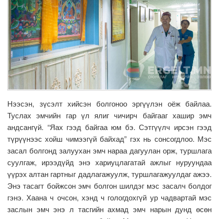
Нээсэн, зүсэлт хийсэн болгоноо эргүүлэн оёж байлаа.
Туслах эмчийн гар үл ялиг чичирч байгааг хашир эмч
андсангүй. “Яах гээд байгаа юм бэ. Сэтгүүлч ирсэн гээд
түрүүнээс хойш чимээгүй байхад” гэх нь сонсогдлоо. Мэс
засал болгонд залуухан эмч нараа дагуулан орж, туршлага
суулгаж, ирээдүйд энэ хариуцлагатай ажлыг нуруундаа
үүрэх алтан гартныг дадлагажуулж, туршлагажуулдаг ажээ.
Энэ тасагт бойжсон эмч болгон шилдэг мэс засалч болдог
гэнэ. Хаана ч очсон, хэнд ч гологдохгүй ур чадвартай мэс
заслын эмч энэ л тасгийн ахмад эмч нарын дунд өсөн