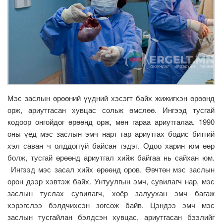
Мэс заслын өрөөний үүдний хэсэгт байх жижигхэн өрөөнд
орж, ариутгасан хувцас сольж өмслөө. Ингээд тусгай
кодоор онгойдог өрөөнд орж, мөн гараа ариутгалаа. 1990
оны үед мэс заслын эмч нарт гар ариутгах бодис битгий
хэл саван ч олддоггүй байсан гэдэг. Одоо харин юм өөр
болж, тусгай өрөөнд ариутгал хийж байгаа нь сайхан юм.
Ингээд мэс засал хийх өрөөнд оров. Өвчтөн мэс заслын
орон дээр хэвтэж байх. Унтуулгын эмч, сувилагч нар, мэс
заслын туслах сувилагч, хоёр залуухан эмч багаж
хэрэгслээ бэлдчихсэн зогсож байв. Цэндээ эмч мэс
заслын тусгайлан бэлдсэн хувцас, ариутгасан бээлийг