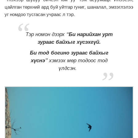
цайлган төрхний ард буй уйтгар гуниг, шаналал, эмзэглэлээ
уг номдоо тусгасан учраас л тэр.
Тэр номон дээрх
“Би нарийхан урт
зураас байхыг хүсэхгүй.
Би тод богино зураас байхыг
хүснэ”
хэмээх мөр тодоос тод
үлдсэн.