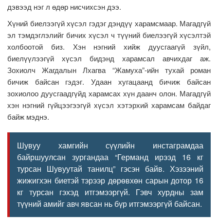
дэвээд нэг л өдөр нисчихсэн дээ.
Хүний биелээгүй хүсэл гэдэг дэндүү харамсмаар. Магадгүй
эл тэмдэглэлийг бичих хүсэл ч түүний биелээгүй хүсэлтэй
холбоотой биз. Хэн нэгний хийж дуусгаагүй зүйл,
биелүүлээгүй хүсэл бидэнд харамсал авчихдаг аж.
Зохиолч Жагдалын Лхагва “Жамуха”-ийн тухай роман
бичиж байсан гэдэг. Удаан хугацаанд бичиж байсан
зохиолоо дуусгаадгүйд харамсах хүн даанч олон. Магадгүй
хэн нэгний гүйцээгээгүй хүсэл хэтэрхий харамсам байдаг
байж мэднэ.
Шувуу хамгийн сүүлийн инстаграмдаа
байршуулсан зургандаа “Германд ирээд 16 кг
турсан Шувуутай танилц” гэсэн байв. Хэзээний
жижигхэн биетэй тэрээр дөрөвхөн сарын дотор 16
кг турсан гэхэд итгэмээргүй. Гэвч хурдны зам
түүний амийг авч явсан нь бүр итгэмээргүй байсан.