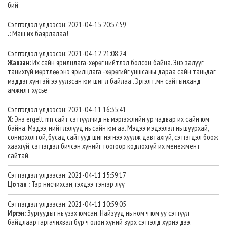
бий
Сэтггэгдэл үлдээсэн: 2021-04-15 20:57:59
.:
Маш их баярлалаа!
Сэтггэгдэл үлдээсэн: 2021-04-12 21:08:24
Жавзан:
Их сайн ярилцлага-хөрөг нийтлэл болсон байна. Энэ залууг
танихгүй мөртлөө энэ ярилцлага -хөрөгийг уншсаны дараа сайн таньдаг
мэддэг хүнтэйгээ уулзсан юм шиг л байлаа . Эргэлт.мн сайтынханд
амжилт хүсье
Сэтггэгдэл үлдээсэн: 2021-04-11 16:35:41
Х:
Энэ ergelt mn сайт сэтгүүлчид нь мэргэжлийн ур чадвар их сайн юм
байна. Мэдээ, нийтлэлүүд нь сайн юм аа. Мэдээ мэдээлэл нь шуурхай,
сонирхолтой, бусад сайтууд шиг нэгнээ хуулж давтахгүй, сэтгэгдэл боож
хаахгүй, сэтгэгдэл бичсэн хүнийг тоогоор кодлохгүй их менежмент
сайтай.
Сэтггэгдэл үлдээсэн: 2021-04-11 15:59:17
Цотан :
Тэр нисчихсэн, гэхдээ тэнгэр лүү
Сэтггэгдэл үлдээсэн: 2021-04-11 10:59:05
Иргэн:
Зургуудыг нь үзэх юмсан. Найзууд нь ном ч юм уу сэтгүүл
байдлаар гаргачихвал бүр ч олон хүний зүрх сэтгэлд хүрнэ дээ.