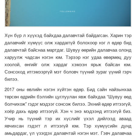
Хүн бүр л хүүхэд байхдаа далавчтай байдагсан. Харин тэр
далавчийг хүмүүс олж хардаггүй болохоор нэг л өдөр бид
далавчтай байснаа мартдаг. Шувуу өөрийн далавчаа олонд
харуулж чадсан нэгэн юм. Тэрээр нэг удаа өвөрмөц дуу
хоолой, өнгийг олж хардаг хэмээн ярьж байсан юм.
Сонсоход итгэмээргүй мэт боловч түүний зураг үүний гэрч
билээ.
2017 оны өвлийн нэгэн хүйтэн өдөр. Бид сайн найзынхаа
төрсөн өдрийн бэлгийн цуглуулан явж байхдаа “Шувуу өөд
болчихож” гэдэг мэдээг сонсож билээ. Эхний өдөр итгээгүй,
хоёр дахь өдөр итгээгүй. Хэн ч энэ мэдээнд итгээгүй биз.
Учир нь түүний тэр их хүслийг үхэл дийлээд аваад
явчихсан гэдэгт л итгээгүй юм. Тэр хүмүүсийн дунд
амьдардаг, үл үзэгдэх далавчтай нэгэн мэт. Гэвч далавчаа