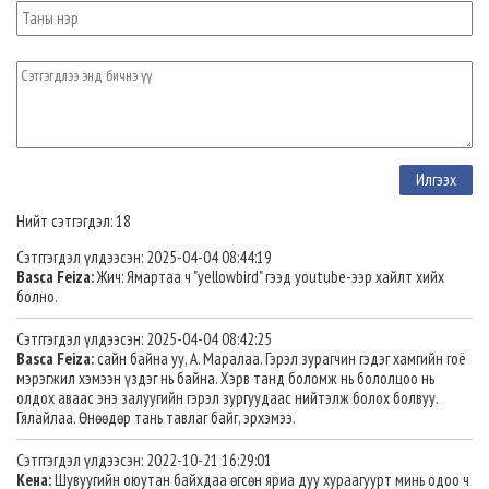
Нийт сэтгэгдэл: 18
Сэтггэгдэл үлдээсэн: 2025-04-04 08:44:19
Basca Feiza:
Жич: Ямартаа ч "yellowbird" гээд youtube-ээр хайлт хийх
болно.
Сэтггэгдэл үлдээсэн: 2025-04-04 08:42:25
Basca Feiza:
сайн байна уу, А. Маралаа. Гэрэл зурагчин гэдэг хамгийн гоё
мэрэгжил хэмээн үздэг нь байна. Хэрв танд боломж нь бололцоо нь
олдох аваас энэ залуугийн гэрэл зургуудаас нийтэлж болох болвуу.
Гялайлаа. Өнөөдөр тань тавлаг байг, эрхэмээ.
Сэтггэгдэл үлдээсэн: 2022-10-21 16:29:01
Кена:
Шувуугийн оюутан байхдаа өгсөн яриа дуу хураагуурт минь одоо ч