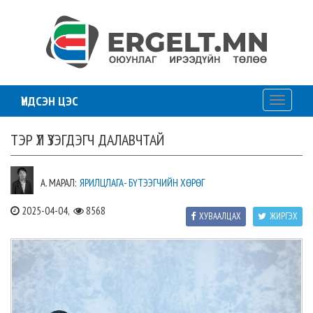
ҮНДСЭН ЦЭС
Toggle
navigati
ТЭР ҮЛ ҮЗЭГДЭГЧ ДАЛАВЧТАЙ
А. МАРАЛ:
ЯРИЛЦЛАГА- БҮТЭЭГЧИЙН ХӨРӨГ
2025-04-04,
8568
ХУВААЛЦАХ
ЖИРГЭХ