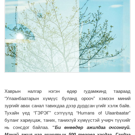
Хаврын налгар нэгэн өдөр гудамжинд таараад
“Улаанбаатарын хүмүүс буланд орооч” хэмээн миний
зургийг авах санал тавихдаа дээр дурдсан үгийг хэлж байв.
Тухайн үед “ГЭРЭГ” сэтгүүлд “Humans of Ulaanbaatar”
буланг хариуцаж, таних, танихгүй хүмүүстэй учирч түүхийг
нь сонсдог байлаа.
“
Би өнөөдөр ажилдаа очсонгүй.
Манай ажил нэг минутын 500 төгрөг хасдаг. Гэхдээ