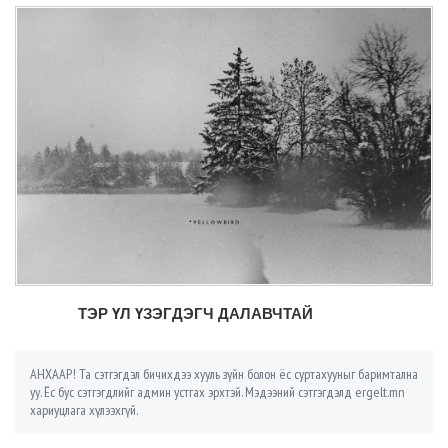
ТЭР ҮЛ ҮЗЭГДЭГЧ ДАЛАВЧТАЙ
АНХААР! Та сэтгэгдэл бичихдээ хууль зүйн болон ёс суртахууныг баримтална
уу. Ёс бус сэтгэгдлийг админ устгах эрхтэй. Мэдээний сэтгэгдэлд ergelt.mn
хариуцлага хүлээхгүй.