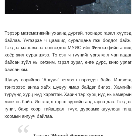
Тэрээр математикийн ухаанд дуртай, тоондоо гавал хүүхэд
байлаа. Үүгээрээ ч цаашид суралцана гэж боддог байж.
Гэхдээ мэргэжлээ сонгохдоо МУИС-ийн Философийн ангид
хоёр жил суралцжээ. Тэгсэн ч түүнийг үргэлж л чангаадаг
байсан зүйл нь хөгжим, гэрэл зураг, өнгө дүрс, кино урлаг
байсан юм.
Шувуу өөрийгөө “Ангууч” хэмээн нэрлэдэг байв. Ингэхэд
тэнгэрээс ангаа хайх шувуу ямар байдаг билээ. Хамгийн
түрүүнд хурц нүд хэрэгтэй. Харин тэр хурц нүд нь камерын
линз нь байв. Ингээд л гэрэл зургийн анд гарна даа. Гэхдээ
гуниг, баяр хөөр, тайвшрал, түүх, дурсамж агуулсан ганц
хормын ангууч байлаа.
Тэрээр
“
Миний дарсан гэрэл