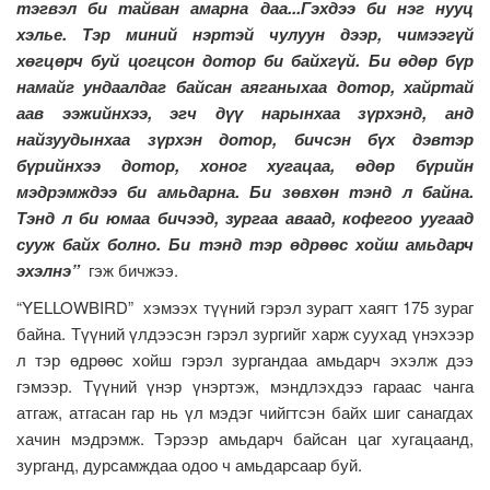
тэгвэл би тайван амарна даа...Гэхдээ би нэг нууц
хэлье. Тэр миний нэртэй чулуун дээр, чимээгүй
хөгцөрч буй цогцсон дотор би байхгүй. Би өдөр бүр
намайг ундаалдаг байсан аяганыхаа дотор, хайртай
аав ээжийнхээ, эгч дүү нарынхаа зүрхэнд, анд
найзуудынхаа зүрхэн дотор, бичсэн бүх дэвтэр
бүрийнхээ дотор, хоног хугацаа, өдөр бүрийн
мэдрэмждээ би амьдарна. Би зөвхөн тэнд л байна.
Тэнд л би юмаа бичээд, зургаа аваад, кофегоо уугаад
сууж байх болно. Би тэнд тэр өдрөөс хойш амьдарч
эхэлнэ”
гэж бичжээ.
“YELLOWBIRD” хэмээх түүний гэрэл зурагт хаягт 175 зураг
байна. Түүний үлдээсэн гэрэл зургийг харж суухад үнэхээр
л тэр өдрөөс хойш гэрэл зургандаа амьдарч эхэлж дээ
гэмээр. Түүний үнэр үнэртэж, мэндлэхдээ гараас чанга
атгаж, атгасан гар нь үл мэдэг чийгтсэн байх шиг санагдах
хачин мэдрэмж. Тэрээр амьдарч байсан цаг хугацаанд,
зурганд, дурсамждаа одоо ч амьдарсаар буй.