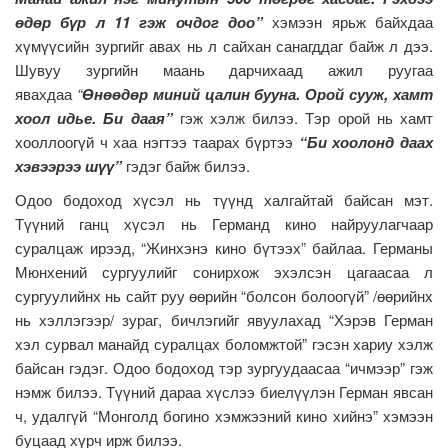
өдөр бүр л 11 гэж очдог доо”
хэмээн ярьж байхдаа
хүмүүсийн зургийг авах нь л сайхан санагддаг байж л дээ.
Шувуу зургийн маань дарчихаад ажил руугаа
явахдаа
“
Өнөөдөр миний цалин бууна. Орой сууж, хамт
хоол идье. Би даая”
гэж хэлж билээ. Тэр орой нь хамт
хооллоогүй ч хаа нэгтээ таарах бүртээ
“Би хоолонд даах
хэвээрээ шүү”
гэдэг байж билээ.
Одоо бодоход хүсэл нь түүнд халгайтай байсан мэт.
Түүний ганц хүсэл нь Германд кино найруулагчаар
суралцаж ирээд, “Жинхэнэ кино бүтээх” байлаа. Германы
Мюнхений сургуулийг сонирхож эхэлсэн цагаасаа л
сургуулийнх нь сайт руу өөрийн “болсон болоогүй” /өөрийнх
нь хэллэгээр/ зураг, бичлэгийг явуулахад “Хэрэв Герман
хэл сурвал манайд суралцах боломжтой” гэсэн хариу хэлж
байсан гэдэг. Одоо бодоход тэр зургуудаасаа “ичмээр” гэж
нэмж билээ. Түүний дараа хүслээ биелүүлэн Герман явсан
ч, удалгүй “Монголд богино хэмжээний кино хийнэ” хэмээн
буцаад хүрч ирж билээ.