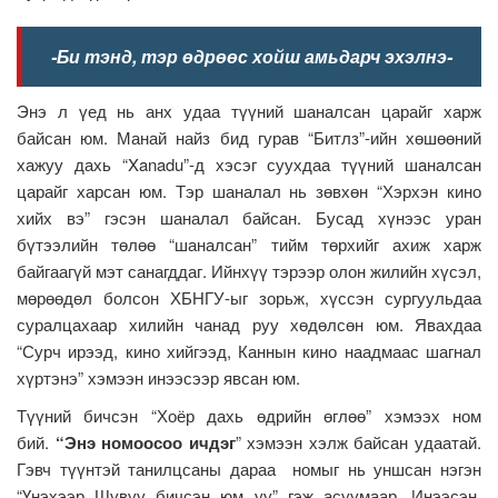
-Би тэнд, тэр өдрөөс хойш амьдарч эхэлнэ-
Энэ л үед нь анх удаа түүний шаналсан царайг харж
байсан юм. Манай найз бид гурав “Битлз”-ийн хөшөөний
хажуу дахь “Xanadu”-д хэсэг суухдаа түүний шаналсан
царайг харсан юм. Тэр шаналал нь зөвхөн “Хэрхэн кино
хийх вэ” гэсэн шаналал байсан. Бусад хүнээс уран
бүтээлийн төлөө “шаналсан” тийм төрхийг ахиж харж
байгаагүй мэт санагддаг. Ийнхүү тэрээр олон жилийн хүсэл,
мөрөөдөл болсон ХБНГУ-ыг зорьж, хүссэн сургуульдаа
суралцахаар хилийн чанад руу хөдөлсөн юм. Явахдаа
“Сурч ирээд, кино хийгээд, Каннын кино наадмаас шагнал
хүртэнэ” хэмээн инээсээр явсан юм.
Түүний бичсэн “Хоёр дахь өдрийн өглөө” хэмээх ном
бий.
“Энэ номоосоо ичдэг
” хэмээн хэлж байсан удаатай.
Гэвч түүнтэй танилцсаны дараа номыг нь уншсан нэгэн
“Үнэхээр Шувуу бичсэн юм уу” гэж асуумаар. Инээсэн,