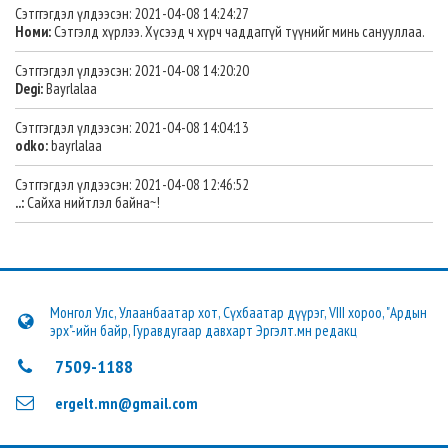
Сэтггэгдэл үлдээсэн: 2021-04-08 14:24:27
Номи:
Сэтгэлд хүрлээ. Хүсээд ч хүрч чаддаггүй түүнийг минь санууллаа.
Сэтггэгдэл үлдээсэн: 2021-04-08 14:20:20
Degi:
Bayrlalaa
Сэтггэгдэл үлдээсэн: 2021-04-08 14:04:13
odko:
bayrlalaa
Сэтггэгдэл үлдээсэн: 2021-04-08 12:46:52
..:
Сайха нийтлэл байна~!
Монгол Улс, Улаанбаатар хот, Сүхбаатар дүүрэг, VIII хороо, "Ардын
эрх"-ийн байр, Гуравдугаар давхарт Эргэлт.мн редакц
7509-1188
ergelt.mn@gmail.com