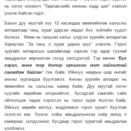
нь нэгэн зохиолч “Тарковскийн киноны кадр шиг” хэмээн
үнэлж байсан гэдэг.
Багын дуу муутай хүү 12 насандаа өвөөгийнхөө хальсны
аппаратаар ганц зураг дарсан явдал бүх зүйлийн үүдэл
болжээ. Өвөө нь ганцхан хальс үлдсэн зургийн аппаратаа
бариулан “За ганц л зураг дарна шүү” хэмээж. Гэрэл
зургийн аппаратын шагайвчаар харсан тэр өдөр түүний
амьдралыг өөрчилсөн гэхэд хилсдэхгүй. Тэр мөчөө
“
Бүх
гэрэл, өнгө тэр дотор орчихсон мэт гайхалтай
санагдаж байсан
”
гэж байв. Ийнхүү намрын шар өнгийг
анхны зургандаа буулгажээ. Анхны зургийн аппарат нь
өвөөгийнх нь хальсны камер байж. Дуу муутай нэгэн
хүүгийн өөрийгөө илэрхийлэх, бусадтай хамгийн сайн
ойлголцож чадах хэрэгсэл нь гэрэл зураг болсон байв.
Ийнхүү өөрийн аялгуу, мэдрэмжээ гэрэл зурагт буулгаж
эхэлсэн юм. Үүнээс хойш амьдралынхаа хоёр жилд л
камераас холдсоноос бусдаар гэрэл зурагтай амьдралаа
холбожээ.