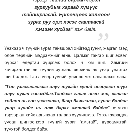
зургуудыг хараад хүмүүс
тайвшраасай. Ертөнцөөс холдоод
зураг руу орж хэсэг саатаасай
хэмээн хүсдэг”
гэж байв.
Үнэхээр ч түүний зураг тайвшрал хийгээд гуниг, жаргал гээд
олон төрлийн мэдрэмжийг өгнө. Цэлмэг тэнгэр шиг эсвэл
бүрхэг өдөртэй зүйрлэж болох ч юм шиг. Хамгийн
хачирхалтай нь түүний зургаас өөрийнх нь үнэр үнэртэх
шиг болдог. Тэр л үнэр түүний гуниг нь мэт санагдахыг яана.
“Гоо үзэсгэлэнгээс илүү тухайн хүний өнгөрсөн түүх
илүү чухал санагддаг.Тэндээс гарах өнгө аяс, сэтгэл
хөдлөл нь гоо үзэсгэлэн, баяр баясгалан, гуниг болдог
учир хүнийг нь олж дарах амттай байдаг
” хэмээн
тэрээр ан хийх аргынхаа талаар хуучилжээ. Гэрэл зурагдаа
уусан шингэснээр түүний зураг “амьтай”, дурсамжтай,
түүхтэй болдог байж.