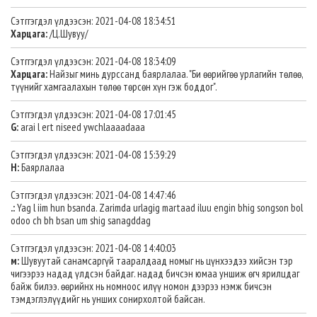
Сэтггэгдэл үлдээсэн: 2021-04-08 18:34:51
Харцага:
/Ц.Шувуу/
Сэтггэгдэл үлдээсэн: 2021-04-08 18:34:09
Харцага:
Найзыг минь дурссанд баярлалаа. "Би өөрийгөө урлагийн төлөө,
түүнийг хамгаалахын төлөө төрсөн хүн гэж боддог".
Сэтггэгдэл үлдээсэн: 2021-04-08 17:01:45
G:
arai l ert niseed ywchlaaaadaaa
Сэтггэгдэл үлдээсэн: 2021-04-08 15:39:29
Н:
Баярлалаа
Сэтггэгдэл үлдээсэн: 2021-04-08 14:47:46
.:
Yag l iim hun bsanda. Zarimda urlagig martaad iluu engin bhig songson bol
odoo ch bh bsan um shig sanagddag
Сэтггэгдэл үлдээсэн: 2021-04-08 14:40:03
м:
Шувуутай санамсаргүй тааралдаад номыг нь цүнхээдээ хийсэн тэр
чигээрээ надад үлдсэн байдаг. надад бичсэн юмаа уншиж өгч ярилцдаг
байж билээ. өөрийнх нь номноос илүү номон дээрээ нэмж бичсэн
тэмдэглэлүүдийг нь унших сонирхолтой байсан.