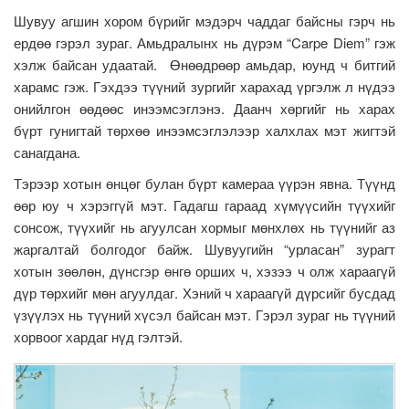
Шувуу агшин хором бүрийг мэдэрч чаддаг байсны гэрч нь
ердөө гэрэл зураг. Амьдралынх нь дүрэм “Carpe Diem” гэж
хэлж байсан удаатай. Өнөөдрөөр амьдар, юунд ч битгий
харамс гэж. Гэхдээ түүний зургийг харахад үргэлж л нүдээ
онийлгон өөдөөс инээмсэглэнэ. Даанч хөргийг нь харах
бүрт гунигтай төрхөө инээмсэглэлээр халхлах мэт жигтэй
санагдана.
Тэрээр хотын өнцөг булан бүрт камераа үүрэн явна. Түүнд
өөр юу ч хэрэггүй мэт. Гадагш гараад хүмүүсийн түүхийг
сонсож, түүхийг нь агуулсан хормыг мөнхлөх нь түүнийг аз
жаргалтай болгодог байж. Шувуугийн “урласан” зурагт
хотын зөөлөн, дүнсгэр өнгө орших ч, хэзээ ч олж хараагүй
дүр төрхийг мөн агуулдаг. Хэний ч хараагүй дүрсийг бусдад
үзүүлэх нь түүний хүсэл байсан мэт. Гэрэл зураг нь түүний
хорвоог хардаг нүд гэлтэй.