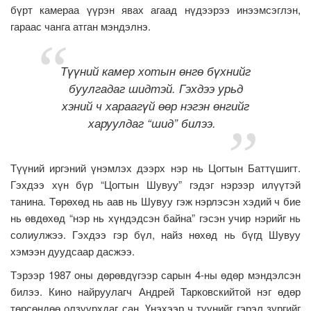
бүрт камераа үүрэн явах агаад нүдээрээ инээмсэглэн,
гараас чанга атган мэндэлнэ.
Түүний камер хотын өнгө бүхнийг
буулгадаг шидтэй. Гэхдээ урьд
хэний ч хараагүй өөр нэгэн өнгийг
харуулдаг “шид” билээ.
Түүний иргэний үнэмлэх дээрх нэр нь Цогтын Баттүшигт.
Гэхдээ хүн бүр “Цогтын Шувуу” гэдэг нэрээр илүүтэй
танина. Төрөхөд нь аав нь Шувуу гэж нэрлэсэн хэдий ч бие
нь өвдөхөд “нэр нь хүндэдсэн байна” гэсэн учир нэрийг нь
солиулжээ. Гэхдээ гэр бүл, найз нөхөд нь бүгд Шувуу
хэмээн дуудсаар дасжээ.
Тэрээр 1987 оны дөрөвдүгээр сарын 4-ны өдөр мэндэлсэн
билээ. Кино найруулагч Андрей Тарковскийтой нэг өдөр
төрсөндөө олзуурхдаг сан. Үнэхээр ч түүнийг гэрэл зургийг