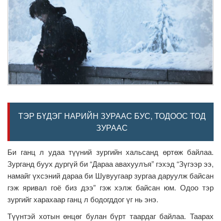
ТЭР БҮДЭГ НАРИЙН ЗУРААС БУС, ТОДООС ТОД
ЗУРААС
Би ганц л удаа түүний зургийн хальсанд өртөж байлаа.
Зурганд буух дургүй би “Дараа авахуулъя” гэхэд “Зүгээр ээ,
намайг үхсэний дараа би Шувуугаар зургаа даруулж байсан
гэж яривал гоё биз дээ” гэж хэлж байсан юм. Одоо тэр
зургийг харахаар ганц л бодогддог үг нь энэ.
Түүнтэй хотын өнцөг булан бүрт таардаг байлаа. Таарах