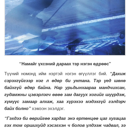
“Намайг үхсэний дараах тэр нэгэн өдрөөс”
Түүний номонд ийм нэртэй нэгэн өгүүллэг бий.
“Дахиж
сэрэхгүйгээр нэг л өдөр би унтана. Тэр үед шөнө
байхгүй өдөр байна. Нар урьдынхаараа мандчихсан,
гудамжны цэвэрлэгч өвөө зам дагуух хогийг шүүрдэж,
хүмүүс замаар алхаж, хаа хүрэхээ мэдэхгүй гэлдэрч
байх болно”
хэмээн эхэлдэг.
“Гэхдээ би өөрийгөө хардаг энэ ертөнцөө цаг хугацаа
гэх том оршихуйд хэсэгхэн ч болов үлдээж чадвал, ээ