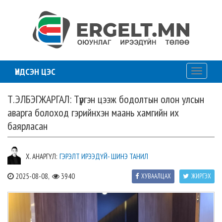
ҮНДСЭН ЦЭС
Toggle
navigati
Т.ЭЛБЭГЖАРГАЛ: Түргэн цээж бодолтын олон улсын
аварга болоход гэрийнхэн маань хамгийн их
баярласан
Х. АНАРГҮЛ:
ГЭРЭЛТ ИРЭЭДҮЙ- ШИНЭ ТАНИЛ
2025-08-08,
3940
ХУВААЛЦАХ
ЖИРГЭХ