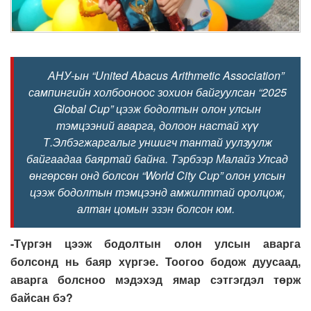
АНУ-ын “United Abacus Arithmetic Association”
сампингийн холбооноос зохион байгуулсан “2025
Global Cup” цээж бодолтын олон улсын
тэмцээний аварга, долоон настай хүү
Т.Элбэгжаргалыг уншигч тантай уулзуулж
байгаадаа баяртай байна. Тэрбээр Малайз Улсад
өнгөрсөн онд болсон “World City Cup” олон улсын
цээж бодолтын тэмцээнд амжилттай оролцож,
алтан цомын эзэн болсон юм.
-Түргэн цээж бодолтын олон улсын аварга
болсонд нь баяр хүргэе. Тоогоо бодож дуусаад,
аварга болсноо мэдэхэд ямар сэтгэгдэл төрж
байсан бэ?