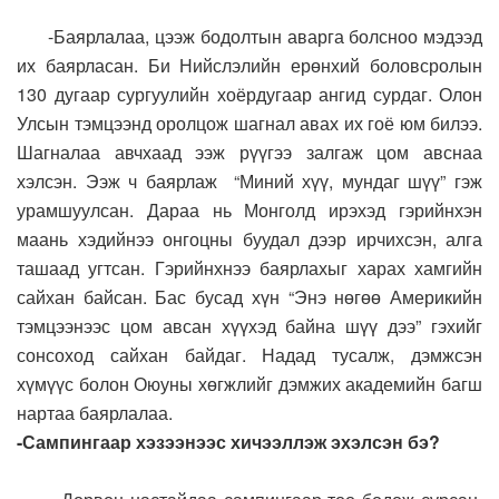
-Баярлалаа, цээж бодолтын аварга болсноо мэдээд
их баярласан. Би Нийслэлийн ерөнхий боловсролын
130 дугаар сургуулийн хоёрдугаар ангид сурдаг. Олон
Улсын тэмцээнд оролцож шагнал авах их гоё юм билээ.
Шагналаа авчхаад ээж рүүгээ залгаж цом авснаа
хэлсэн. Ээж ч баярлаж “Миний хүү, мундаг шүү” гэж
урамшуулсан. Дараа нь Монголд ирэхэд гэрийнхэн
маань хэдийнээ онгоцны буудал дээр ирчихсэн, алга
ташаад угтсан. Гэрийнхнээ баярлахыг харах хамгийн
сайхан байсан. Бас бусад хүн “Энэ нөгөө Америкийн
тэмцээнээс цом авсан хүүхэд байна шүү дээ” гэхийг
сонсоход сайхан байдаг. Надад тусалж, дэмжсэн
хүмүүс болон Оюуны хөгжлийг дэмжих академийн багш
нартаа баярлалаа.
-Сампингаар хэзээнээс хичээллэж эхэлсэн бэ?