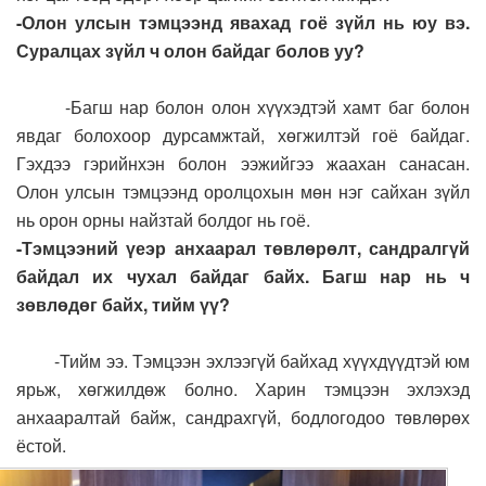
-Олон улсын тэмцээнд явахад гоё зүйл нь юу вэ.
Суралцах зүйл ч олон байдаг болов уу?
-Багш нар болон олон хүүхэдтэй хамт баг болон
явдаг болохоор дурсамжтай, хөгжилтэй гоё байдаг.
Гэхдээ гэрийнхэн болон ээжийгээ жаахан санасан.
Олон улсын тэмцээнд оролцохын мөн нэг сайхан зүйл
нь орон орны найзтай болдог нь гоё.
-Тэмцээний үеэр анхаарал төвлөрөлт, сандралгүй
байдал их чухал байдаг байх. Багш нар нь ч
зөвлөдөг байх, тийм үү?
-Тийм ээ. Тэмцээн эхлээгүй байхад хүүхдүүдтэй юм
ярьж, хөгжилдөж болно. Харин тэмцээн эхлэхэд
анхааралтай байж, сандрахгүй, бодлогодоо төвлөрөх
ёстой.