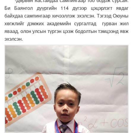
-Дөрвөн настайдаа сампингаар тоо бодож сурсан.
Би Баянгол дүүргийн 114 дүгээр цэцэрлэгт явдаг
байхдаа сампингаар хичээллэж эхэлсэн. Тэгээд Оюуны
хөгжлийг дэмжих академийн сургалтад гурван жил
яваад, олон улсын түргэн цээж бодолтын тэмцээнд явж
эхэлсэн.