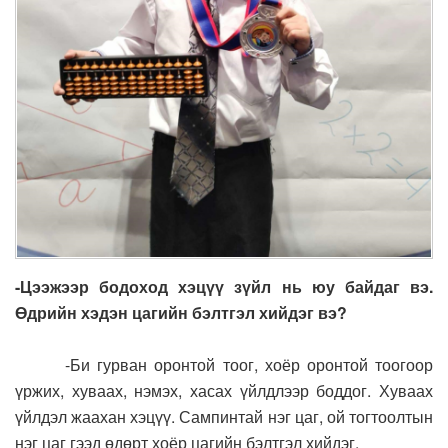
-Цээжээр бодоход хэцүү зүйл нь юу байдаг вэ.
Өдрийн хэдэн цагийн бэлтгэл хийдэг вэ?
-Би гурван оронтой тоог, хоёр оронтой тоогоор
үржих, хуваах, нэмэх, хасах үйлдлээр боддог. Хуваах
үйлдэл жаахан хэцүү. Сампинтай нэг цаг, ой тогтоолтын
нэг цаг гээд өдөрт хоёр цагийн бэлтгэл хийдэг.