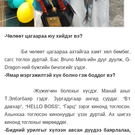
-Чөлөөт цагаараа юу хийдэг вэ?
-Би чөлөөт цагаараа ахтайгаа хамт хөл бөмбөг,
сагс тоглох дуртай. Бас Bruno Mars-ийн дууг дуулж, G-
Dragon-ний бүжгийн бичлэгийг үздэг.
-Ямар мэргэжилтэй хүн болно гэж боддог вэ?
-Жүжигчин болохыг хүсдэг. Манай ахыг
Т.Элбэгбаяр гэдэг. Зургадугаар ангид сурдаг. “В1
давхар”, “HELLO BOSS”, “Гарц” зэрэг кинонд тоглосон.
Ахынхаа тоглосон кинонуудыг үзэх дуртай. Ах шигээ
кинонд тоглохыг мөрөөддөг.
-Бидний урилгыг хүлээн авсан дүүдээ баярлалаа,