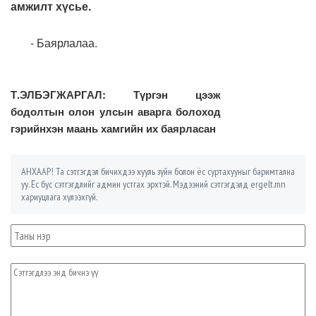
амжилт хүсье.
- Баярлалаа.
Т.ЭЛБЭГЖАРГАЛ: Түргэн цээж
бодолтын олон улсын аварга болоход
гэрийнхэн маань хамгийн их баярласан
АНХААР! Та сэтгэгдэл бичихдээ хууль зүйн болон ёс суртахууныг баримтална
уу. Ёс бус сэтгэгдлийг админ устгах эрхтэй. Мэдээний сэтгэгдэлд ergelt.mn
хариуцлага хүлээхгүй.