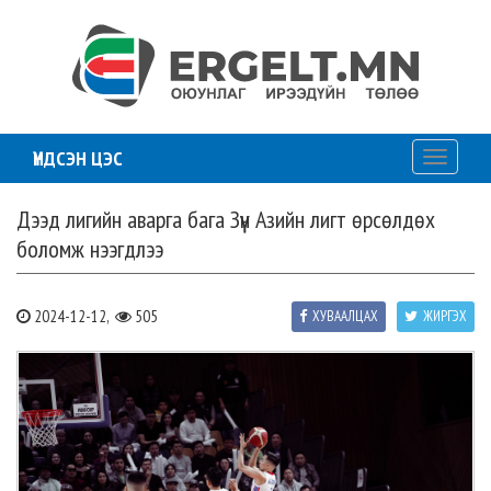
ҮНДСЭН ЦЭС
Toggle
navigati
Дээд лигийн аварга бага Зүүн Азийн лигт өрсөлдөх
боломж нээгдлээ
2024-12-12,
505
ХУВААЛЦАХ
ЖИРГЭХ