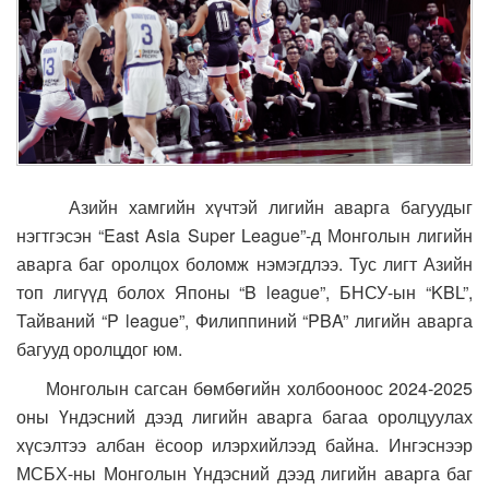
Азийн хамгийн хүчтэй лигийн аварга багуудыг
нэгтгэсэн “East Asia Super League”-д Монголын лигийн
аварга баг оролцох боломж нэмэгдлээ. Тус лигт Азийн
топ лигүүд болох Японы “B league”, БНСУ-ын “KBL”,
Тайваний “P league”, Филиппиний “PBA” лигийн аварга
багууд оролцдог юм.
Монголын сагсан бөмбөгийн холбооноос 2024-2025
оны Үндэсний дээд лигийн аварга багаа оролцуулах
хүсэлтээ албан ёсоор илэрхийлээд байна. Ингэснээр
МСБХ-ны Монголын Үндэсний дээд лигийн аварга баг