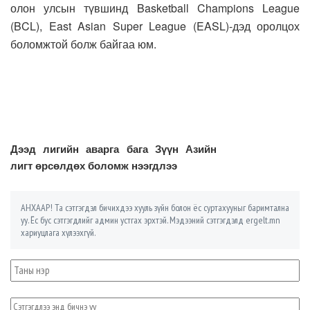
олон улсын түвшинд Basketball Champions League
(BCL), East Asian Super League (EASL)-дэд оролцох
боломжтой болж байгаа юм.
Дээд лигийн аварга бага Зүүн Азийн
лигт өрсөлдөх боломж нээгдлээ
АНХААР! Та сэтгэгдэл бичихдээ хууль зүйн болон ёс суртахууныг баримтална
уу. Ёс бус сэтгэгдлийг админ устгах эрхтэй. Мэдээний сэтгэгдэлд ergelt.mn
хариуцлага хүлээхгүй.