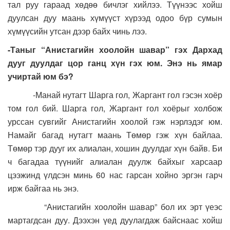
тал руу гараад хөдөө бичлэг хийлээ. Түүнээс хойш
дуулсан дуу маань хүмүүст хүрээд одоо бүр сумын
хүмүүсийн утсан дээр байх чинь лээ.
-Таныг “Анистагийн хоолойн шавар” гэх Дархад
дууг дуулдаг цор ганц хүн гэх юм. Энэ нь ямар
учиртай юм бэ?
-Манай нутагт Шарга гол, Жаргант гол гэсэн хоёр
том гол бий. Шарга гол, Жаргант гол хоёрыг холбож
урссан сувгийг Анистагийн хоолой гэж нэрлэдэг юм.
Намайг багад нутагт маань Төмөр гэж хүн байлаа.
Төмөр тэр дууг их алиалан, хошин дуулдаг хүн байв. Би
ч багадаа түүнийг алиалан дуулж байхыг харсаар
цээжинд үлдсэн минь 60 нас гарсан хойно эргэн гарч
ирж байгаа нь энэ.
“Анистагийн хоолойн шавар” бол их эрт үеэс
мартагдсан дуу. Дээхэн үед дуулагдаж байснаас хойш