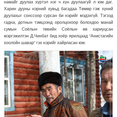
намайг дуулах хүртэл нэг ч хүн дуулаагүй л юм даг.
Харин дууны нэрний хувьд багадаа Төмөр гэж хүний
дуулахыг сонссоор сурсан би нэрийг мэдэхгүй. Тэгээд
гадна, дотнын тэмцээнд оролцохоор болохдоо манай
сумын Соёлын төвийн Соёлын өв хариуцсан
мэргэжилтэн Д.Чинбат бид хоёр ярилцаад “Анистагийн
хоолойн шавар” гэх нэрийг хайрласан юм.