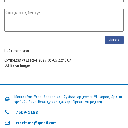
Нийт сэтгэгдэл: 1
Сэтггэгдэл үлдээсэн: 2025-03-05 22:46:07
Dd:
Bayar hurgie
Монгол Улс, Улаанбаатар хот, Сүхбаатар дүүрэг, VIII хороо, "Ардын
эрх"-ийн байр, Гуравдугаар давхарт Эргэлт.мн редакц
7509-1188
ergelt.mn@gmail.com