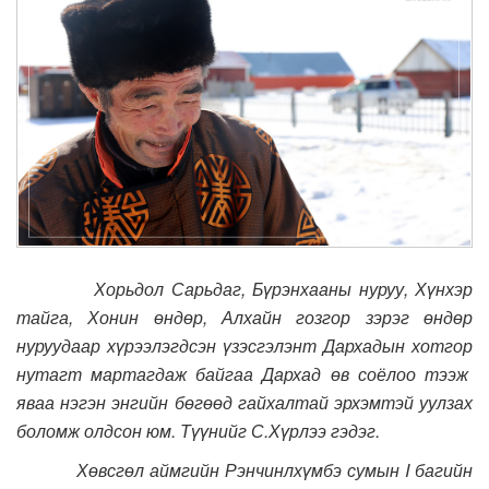
Х
орьдол Сарьдаг, Бүрэнхааны нуруу, Хүнхэр
тайга, Хонин өндөр, Алхайн гозгор зэрэг өндөр
нуруудаар хүрээлэгдсэн үзэсгэлэнт
Д
архадын хотгор
нутагт мартагдаж байгаа Дархад өв соёлоо тээж
яваа нэгэн энгийн бөгөөд гайхалтай эрхэмтэй уулзах
боломж олдсон юм. Түүнийг С.Хүрлээ гэдэг.
Хөвсгөл аймгийн Рэнчинлхүмбэ сумын
I
багийн