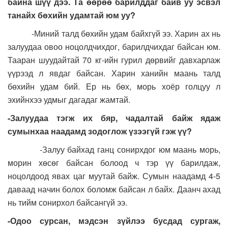
байна шүү дээ. Та өөрөө барилддаг байв уу эсвэл
танайх бөхийн удамтай юм уу?
-Миний талд бөхийн удам байхгүй ээ. Харин ах нь
залуудаа овоо ноцолдчихдог, барилдчихдаг байсан юм.
Тааран шуудайтай 70 кг-ийн гурил дөрвийг давхарлаж
үүрээд л явдаг байсан. Харин ханийн маань талд
бөхийн удам бий. Ер нь бөх, морь хоёр голцуу л
эхийнхээ удмыг дагадаг жамтай.
-Залуудаа тэгж их бяр, чадалтай байж ядаж
сумынхаа наадамд зодоглож үзээгүй гэж үү?
-Залуу байхад ганц сонирхдог юм маань морь,
морин хөсөг байсан болоод ч тэр үү барилдаж,
ноцолдоод явах цаг муутай байж. Сумын наадамд 4-5
даваад начин болох боломж байсан л байх. Даанч ахад
нь тийм сонирхол байсангүй ээ.
-Одоо сурсан, мэдсэн зүйлээ бусдад сургаж,