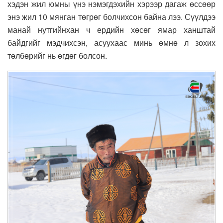
хэдэн жил юмны үнэ нэмэгдэхийн хэрээр дагаж өссөөр
энэ жил 10 мянган төгрөг болчихсон байна лээ. Сүүлдээ
манай нутгийнхан ч ердийн хөсөг ямар ханштай
байдгийг мэдчихсэн, асуухаас минь өмнө л зохих
төлбөрийг нь өгдөг болсон.