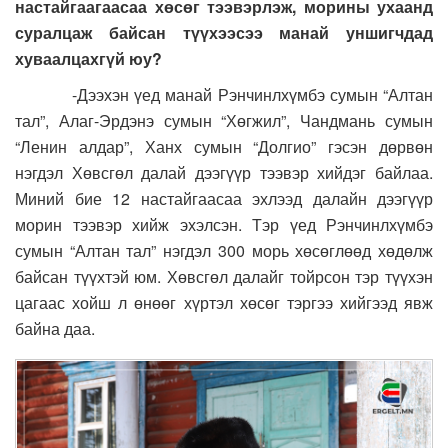
настайгаагаасаа хөсөг тээвэрлэж, морины ухаанд
суралцаж байсан түүхээсээ манай уншигчдад
хуваалцахгүй юу?
-Дээхэн үед манай Рэнчинлхүмбэ сумын “Алтан
тал”, Алаг-Эрдэнэ сумын “Хөгжил”, Чандмань сумын
“Ленин алдар”, Ханх сумын “Долгио” гэсэн дөрвөн
нэгдэл Хөвсгөл далай дээгүүр тээвэр хийдэг байлаа.
Миний бие 12 настайгаасаа эхлээд далайн дээгүүр
морин тээвэр хийж эхэлсэн. Тэр үед Рэнчинлхүмбэ
сумын “Алтан тал” нэгдэл 300 морь хөсөглөөд хөдөлж
байсан түүхтэй юм. Хөвсгөл далайг тойрсон тэр түүхэн
цагаас хойш л өнөөг хүртэл хөсөг тэргээ хийгээд явж
байна даа.