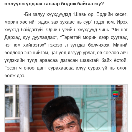
өвлүүлж үлдээх талаар бодож байгаа юу?
-Би залуу хүүхдүүдэд “Шавь ор. Ердийн хөсөг,
морин хөсгийг ядаж зах зухаас нь сур” гэдэг юм. Ирэх
хүүхэд байдаггүй. Орчин үеийн хүүхдүүд чинь “Чи нэг
Дархад дуу дуулаадах”, “Тэрэгтэй морин дээр суугаад
нэг юм хийгээтэх” гэхээр л зугтдаг болчихож. Миний
бодлоор энэ нийгэм, цаг үед язгуур урлаг, өв соёлоо авч
үлдэхийн тулд араасаа дагасан шавьтай байх ёстой.
Гэсэн ч өнөө цагт сурахаасаа илүү сурахгүй нь олон
болж дээ.