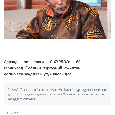
Дархад өв тээгч С.ХҮРЛЭЭ: 60
гарчихаад Соёлын тэргүүний ажилтан
болно гэж зүүдлээ ч үгүй явсан даа
АНХААР! Та сэтгэгдэл бичихдээ хууль зүйн болон ёс суртахууныг баримтална
уу. Ёс бус сэтгэгдлийг админ устгах эрхтэй. Мэдээний сэтгэгдэлд ergelt.mn
хариуцлага хүлээхгүй.