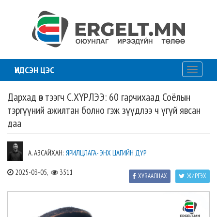
ҮНДСЭН ЦЭС
Toggle
navigati
Дархад өв тээгч С.ХҮРЛЭЭ: 60 гарчихаад Соёлын
тэргүүний ажилтан болно гэж зүүдлээ ч үгүй явсан
даа
А. АЗСАЙХАН:
ЯРИЛЦЛАГА- ЭНХ ЦАГИЙН ДҮР
2025-03-05,
3511
ХУВААЛЦАХ
ЖИРГЭХ