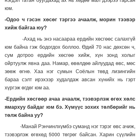
юм.
-Одоо ч гэсэн хөсөг тэргээ ачаалж, морин тээвэр
хийж байгаа юу?
-Ахад нь энэ насаараа ердийн хөсгөөс салахгүй
юм байна гэж бодогдох боллоо. Өдий 70 нас дөхсөн ч,
сум дотроо ердийн хөсгөө хийж, хүн зонд холыг
ойртуулж явна даа. Намар, өвөлдөө айлуудад өвс, мөс
зөөж өгнө. Хаа нэг сумын Соёлын төвд лизингийн
бараа сэлт ирэхээр худалдаж авсан хүнийх нь гэрт
хүргэж өгдөг юм аа.
-Ердийн хөсгөөр ачаа ачаалж, тээвэрлэж өгөх хөлс
ямархуу байдаг юм бэ. Хүмүүс зохих төлбөрийг нь
төлж байна уу?
-Манай Рэнчинлхүмбэ суманд нэг тэрэг өвс ачиж,
тээвэрлэж өгөхөд 5000 төгрөг байсан. Харин сүүлийн