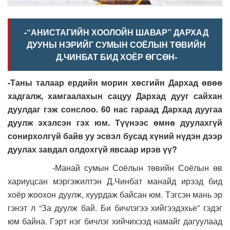
-“АНИСТАГИЙН ХООЛОЙН ШАВАР” ДАРХАД
ДУУНЫ НЭРИЙГ СУМЫН СОЁЛЫН ТӨВИЙН
Д.ЧИНБАТ БИД ХОЁР ӨГСӨН-
-Таны талаар ердийн морин хөсгийн Дархад өвөө
хадгалж, хамгаалахын сацуу Дархад дууг сайхан
дуулдаг гэж сонслоо. 60 нас гараад Дархад дуугаа
дуулж эхэлсэн гэх юм. Түүнээс өмнө дуулахгүй
сонирхолгүй байв уу эсвэл бусад хүний нүдэн дээр
дуулах завдал олдохгүй явсаар ирэв үү?
-Манай сумын Соёлын төвийн Соёлын өв
хариуцсан мэргэжилтэн Д.Чинбат манайд ирээд бид
хоёр жоохон дуулж, хуурдаж байсан юм. Тэгсэн мань эр
гэнэт л “За дуулж бай. Би бичлэгээ хийгээдэхье” гэдэг
юм байна. Гэрт нэг бичлэг хийчихээд намайг дагуулаад