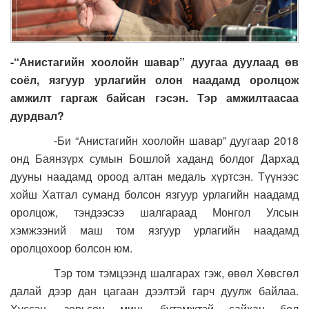
-“Анистагийн хоолойн шавар” дуугаа дуулаад өв
соёл, язгуур урлагийн олон наадамд оролцож
амжилт гаргаж байсан гэсэн. Тэр амжилтаасаа
дурдвал?
-Би “Анистагийн хоолойн шавар” дуугаар 2018
онд Баянзүрх сумын Бошлой хаданд болдог Дархад
дууны наадамд ороод алтан медаль хүртсэн. Түүнээс
хойш Хатгал суманд болсон язгуур урлагийн наадамд
оролцож, тэндээсээ шалгараад Монгол Улсын
хэмжээний маш том язгуур урлагийн наадамд
оролцохоор болсон юм.
Тэр том тэмцээнд шалгарах гэж, өвөл Хөвсгөл
далай дээр дан цагаан дээлтэй гарч дуулж байлаа.
Хүссэн, зорьсон минь бүтэмжтэй сайхан бол