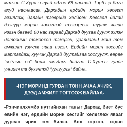
малчин С.Хүрлээ гуай өдгөө 68 настай. Тэрбээр бага
ахуй наснаасаа Дархадын ердийн морин хөсөгт
ажиллаж, далайн тээврийг хөлдсөн Хөвсгөл далай
дээгүүр морин хөсөгтэй тээвэрлэж, туулж явсан
нэгэн бөгөөд 60 нас гараад Дархад дуугаа дуулж эхлэн
дотоодын томоохон тэмцээн, уралдаанд маш том
амжилт үзүүлж яваа нэгэн. Ердийн морин хөсгийг
мартагдаж, хуучин Дархад дуутайгаа хослуулж, өөрөө
“соёлын өв” болж амьдарч байгаа С.Хүрлээ гуайг
уншигч та бүхэнтэй “уулзуулж” байна.
-НЭГ МОРИНД ГУРВАН ТОНН АЧАА АЧИЖ,
ДЭЭД АМЖИЛТ ТОГТООЖ БАЙЛАА-
-Рэнчинлхүмбэ нутгийнхан таныг Дархад биет бус
өвийн нэг, ердийн морин хөсгийг хөлөглөж явааг
дурсан ярих юм билээ. Анх хэрхэн, хэдэн