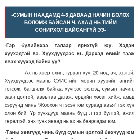
-СУМЫН НААДАМД 4-5 ДАВААД НАЧИН БОЛОХ
БОЛОМЖ БАЙСАН Ч, АХАД НЬ ТИЙМ
СОНИРХОЛ БАЙСАНГҮЙ ЭЭ-
-Гэр бүлийнхээ талаар ярихгүй юу. Хэдэн
хүүхэдтэй вэ. Хүүхдүүдээс нь Дархад өвийг тээж
явах хүүхэд байна уу?
-Ах нь хоёр охин, гурван хүү, 20-иод ач, зээтэй.
Хүүхдүүдээс маань СУИС-ийн морин хуурийн ангийг
төгсөж, багшилж байгаа хүүгээс эхлээд сумын начин,
заан цолтой, аавыгаа дагаж, ердийн хөсөг хийж, амьд
сэрүүнд минь “Жоохон ч гэсэн юм сураад авъя” гэх хүн
олон бий. Үр хүүхдүүд маань бүгд л гэр бүлтэй, ажил
төрөлтэй, энх тунх яваад нь ах нь баярладаг юм.
-Таны хөвгүүд чинь бүгд сумын цолтой бөхчүүд юм