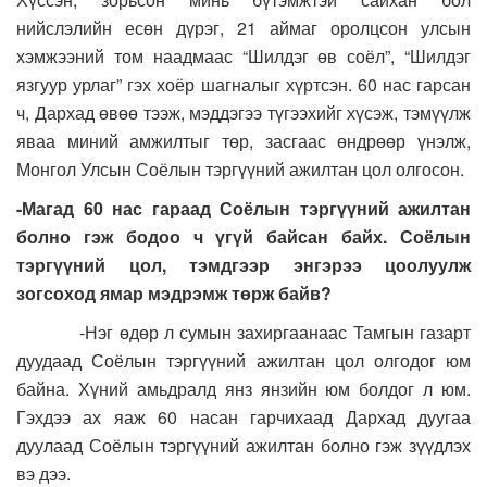
нийслэлийн есөн дүрэг, 21 аймаг оролцсон улсын
хэмжээний том наадмаас “Шилдэг өв соёл”, “Шилдэг
язгуур урлаг” гэх хоёр шагналыг хүртсэн. 60 нас гарсан
ч, Дархад өвөө тээж, мэддэгээ түгээхийг хүсэж, тэмүүлж
яваа миний амжилтыг төр, засгаас өндрөөр үнэлж,
Монгол Улсын Соёлын тэргүүний ажилтан цол олгосон.
-Магад 60 нас гараад Соёлын тэргүүний ажилтан
болно гэж бодоо ч үгүй байсан байх. Соёлын
тэргүүний цол, тэмдгээр энгэрээ цоолуулж
зогсоход ямар мэдрэмж төрж байв?
-Нэг өдөр л сумын захиргаанаас Тамгын газарт
дуудаад Соёлын тэргүүний ажилтан цол олгодог юм
байна. Хүний амьдралд янз янзийн юм болдог л юм.
Гэхдээ ах яаж 60 насан гарчихаад Дархад дуугаа
дуулаад Соёлын тэргүүний ажилтан болно гэж зүүдлэх
вэ дээ.