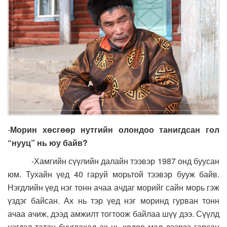
-
Морин хөсгөөр нутгийн олондоо танигдсан гол
“нууц” нь юу байв?
-Хамгийн сүүлийн далайн тээвэр 1987 онд буусан
юм. Тухайн үед 40 гаруй морьтой тээвэр бууж байв.
Нэгдлийн үед нэг тонн ачаа ачдаг морийг сайн морь гэж
үздэг байсан. Ах нь тэр үед нэг моринд гурван тонн
ачаа ачиж, дээд амжилт тогтоож байлаа шүү дээ. Сүүлд
нэгдэл татан буугдахад ах нь хөдөө мал дээрээ гарсан