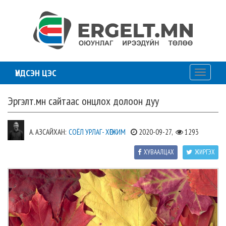
ҮНДСЭН ЦЭС
Toggle
navigati
Эргэлт.мн сайтаас онцлох долоон дуу
А. АЗСАЙХАН:
СОЁЛ УРЛАГ- ХӨГЖИМ
2020-09-27,
1293
ХУВААЛЦАХ
ЖИРГЭХ