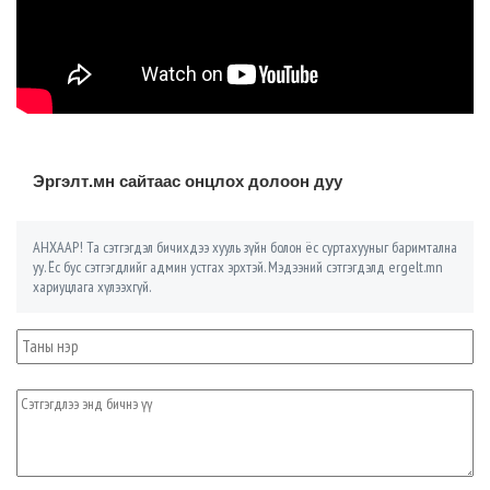
Эргэлт.мн сайтаас онцлох долоон дуу
АНХААР! Та сэтгэгдэл бичихдээ хууль зүйн болон ёс суртахууныг баримтална
уу. Ёс бус сэтгэгдлийг админ устгах эрхтэй. Мэдээний сэтгэгдэлд ergelt.mn
хариуцлага хүлээхгүй.