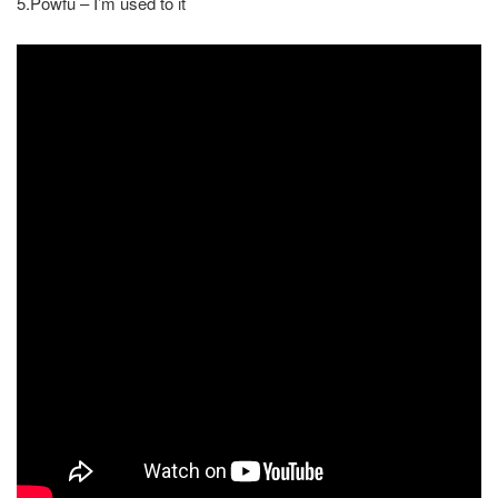
5.Powfu – I’m used to it