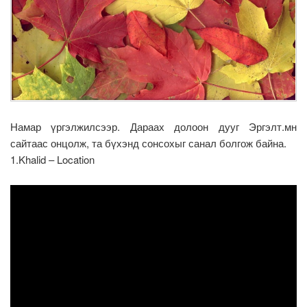
Намар үргэлжилсээр. Дараах долоон дууг Эргэлт.мн
сайтаас онцолж, та бүхэнд сонсохыг санал болгож байна.
1.Khalid – Location