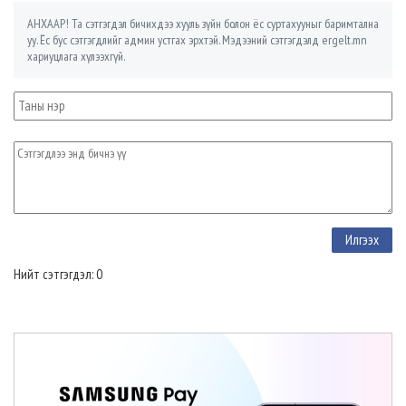
АНХААР! Та сэтгэгдэл бичихдээ хууль зүйн болон ёс суртахууныг баримтална
уу. Ёс бус сэтгэгдлийг админ устгах эрхтэй. Мэдээний сэтгэгдэлд ergelt.mn
хариуцлага хүлээхгүй.
Нийт сэтгэгдэл: 0