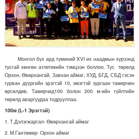
Монгол бүх ард түминий XVI их наадмын хүрээнд
тусгай хөнгөн атлетикийн тэмцээн боллоо. Тус төрөлд
Орхон, Өвөрхангай, Завхан аймаг, ХУД, БГД, СБД гэсэн
гурван дүүргийн эрэгтэй 10, эмэгтэй зургаан тамирчин
өрсөлдөв. Тамирчид100 болон 200 м-ийн гүйлтийн
төрөлд аваргуудаа тодрууллаа.
100м (L-1 Эрэгтэй)
1. Т.Дэлэгжаргал- Өвөрхангай аймаг
2. М.Гантөмөр- Орхон аймаг