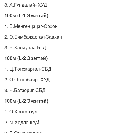
3. А.Гүндалай- ХУД
100м (L-1 Эмэгтэй)
1. В.Мөнгөнцэцэг-Орхон
2. Э.Бямбажаргал-Завхан
3. Б.Халиунаа-БГД
100м (L-2 Эрэгтэй)
1. Ц.Төгсжаргал-СБД
2. О.Отгонбаяр- ХУД
3. Ч.Батзориг-СБД
100м (L-2 Эмэгтэй)
1. О.Хонгорзул
2. М.Хөдлөшгүй
3. Б.Отгонжаргал