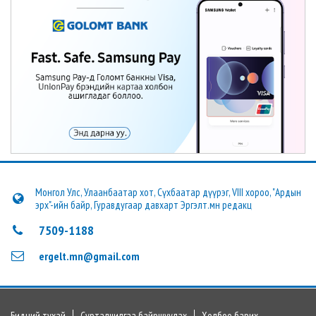
Монгол Улс, Улаанбаатар хот, Сүхбаатар дүүрэг, VIII хороо, "Ардын
эрх"-ийн байр, Гуравдугаар давхарт Эргэлт.мн редакц
7509-1188
ergelt.mn@gmail.com
Бидний тухай
Сурталчилгаа байршуулах
Холбоо барих