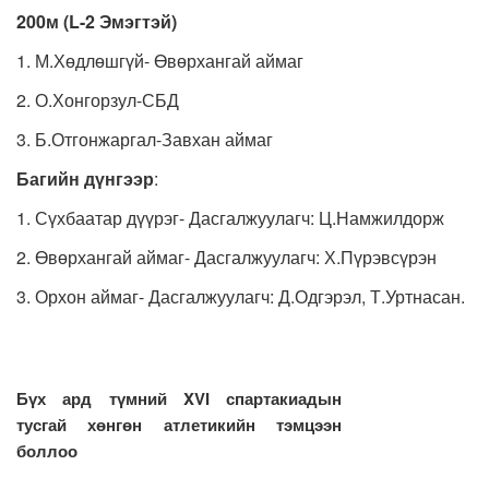
200м (L-2 Эмэгтэй)
1. М.Хөдлөшгүй- Өвөрхангай аймаг
2. О.Хонгорзул-СБД
3. Б.Отгонжаргал-Завхан аймаг
Багийн дүнгээр
:
1. Сүхбаатар дүүрэг- Дасгалжуулагч: Ц.Намжилдорж
2. Өвөрхангай аймаг- Дасгалжуулагч: Х.Пүрэвсүрэн
3. Орхон аймаг- Дасгалжуулагч: Д.Одгэрэл, Т.Уртнасан.
Бүх ард түмний XVI спартакиадын
тусгай хөнгөн атлетикийн тэмцээн
боллоо