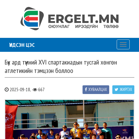
ҮНДСЭН ЦЭС
Toggle
navigati
Бүх ард түмний XVI спартакиадын тусгай хөнгөн
атлетикийн тэмцээн боллоо
2025-09-18,
667
ХУВААЛЦАХ
ЖИРГЭХ