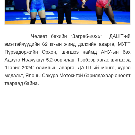
Чөлөөт бөхийн “Загреб-2025” ДАШТ-ий
эмэгтэйчүүдийн 62 кг-ын жинд дэлхийн аварга, МУГТ
Пүрэвдоржийн Орхон, шигшээ наймд АНУ-ын бөх
Адауго Нвачуквуг 5:2-оор ялав. Тэрбээр хагас шигшээд
“Парис-2024” олимпын аварга, ДАШТ-ий мөнгө, хүрэл
медальт, Японы Сакура Мотокитэй барилдахаар оноолт
таараад байна.