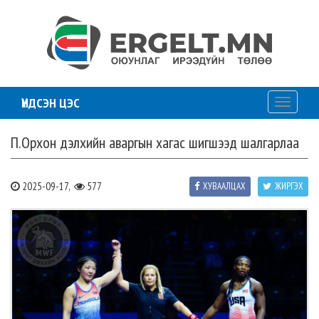
ҮНДСЭН ЦЭС
Toggle
navigati
П.Орхон дэлхийн аваргын хагас шигшээд шалгарлаа
2025-09-17,
577
ХУВААЛЦАХ
ЖИРГЭХ