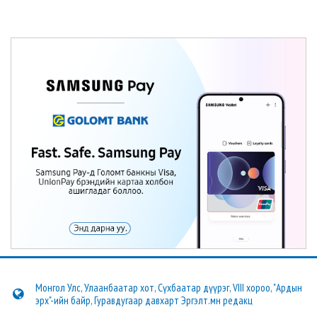
Монгол Улс, Улаанбаатар хот, Сүхбаатар дүүрэг, VIII хороо, "Ардын
эрх"-ийн байр, Гуравдугаар давхарт Эргэлт.мн редакц