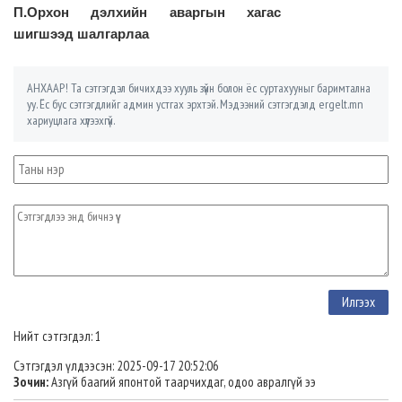
П.Орхон дэлхийн аваргын хагас
шигшээд шалгарлаа
АНХААР! Та сэтгэгдэл бичихдээ хууль зүйн болон ёс суртахууныг баримтална
уу. Ёс бус сэтгэгдлийг админ устгах эрхтэй. Мэдээний сэтгэгдэлд ergelt.mn
хариуцлага хүлээхгүй.
Нийт сэтгэгдэл: 1
Сэтгэгдэл үлдээсэн: 2025-09-17 20:52:06
Зочин:
Азгүй баагий японтой таарчихдаг, одоо авралгүй ээ