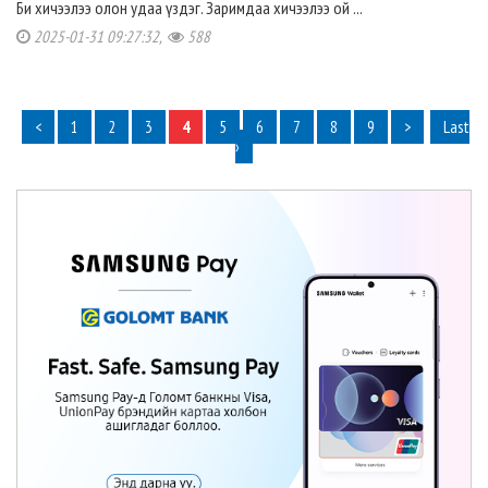
Би хичээлээ олон удаа үздэг. Заримдаа хичээлээ ой ...
2025-01-31 09:27:32,
588
<
1
2
3
4
5
6
7
8
9
>
Last
›