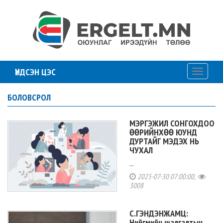
ҮНДСЭН ЦЭС
Toggle
navigati
БОЛОВСРОЛ
МЭРГЭЖИЛ СОНГОХДОО
ӨӨРИЙНХӨӨ ЮУНД
ДУРТАЙГ МЭДЭХ НЬ
ЧУХАЛ
...
2025-07-30 07:00:00,
3008
С.ГЭНДЭНЖАМЦ:
Нийгмийн шалгалтын