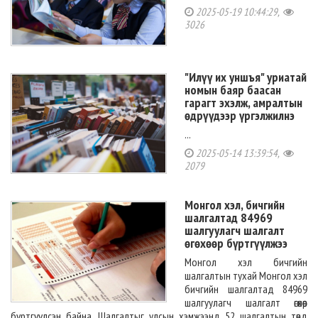
2025-05-19 10:44:29,
3026
"Илүү их уншъя" уриатай
номын баяр баасан
гарагт эхэлж, амралтын
өдрүүдээр үргэлжилнэ
...
2025-05-14 13:39:54,
2079
Монгол хэл, бичгийн
шалгалтад 84969
шалгуулагч шалгалт
өгөхөөр бүртгүүлжээ
Монгол хэл бичгийн
шалгалтын тухай Монгол хэл
бичгийн шалгалтад 84969
шалгуулагч шалгалт өгөхөөр
бүртгүүлсэн байна. Шалгалтыг улсын хэмжээнд 52 шалгалтын төвд