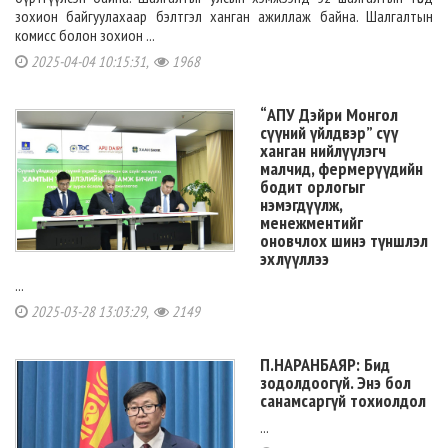
зохион байгуулахаар бэлтгэл ханган ажиллаж байна. Шалгалтын
комисс болон зохион ...
2025-04-04 10:15:31,
1968
“АПУ Дэйри Монгол
сүүний үйлдвэр” сүү
ханган нийлүүлэгч
малчид, фермерүүдийн
бодит орлогыг
нэмэгдүүлж,
менежментийг
оновчлох шинэ түншлэл
эхлүүллээ
...
2025-03-28 13:03:29,
2149
П.НАРАНБАЯР: Бид
зодолдоогүй. Энэ бол
санамсаргүй тохиолдол
...