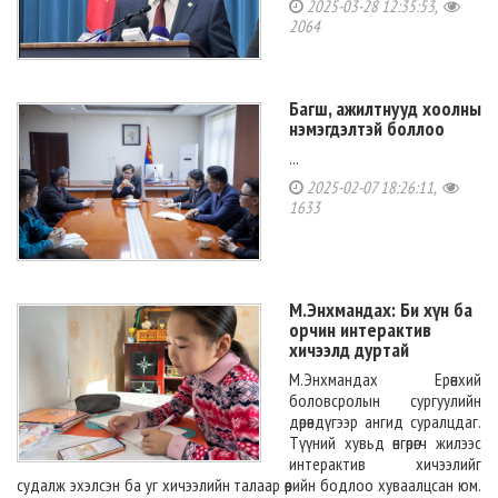
2025-03-28 12:35:53,
2064
Багш, ажилтнууд хоолны
нэмэгдэлтэй боллоо
...
2025-02-07 18:26:11,
1633
М.Энхмандах: Би хүн ба
орчин интерактив
хичээлд дуртай
М.Энхмандах Ерөнхий
боловсролын сургуулийн
дөрөвдүгээр ангид суралцдаг.
Түүний хувьд өнгөрөгч жилээс
интерактив хичээлийг
судалж эхэлсэн ба уг хичээлийн талаар өөрийн бодлоо хуваалцсан юм.