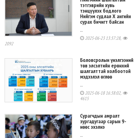
тэтгэврийн хувь
тэнцүүлэх бодлого
Нийгэм судлал X ангийн
сурах бичигт байсан
...
2025-06-23 13:37:28,
2092
Боловсролын үнэлгээний
төв элсэлтийн ерөнхий
шалгалттай холбоотой
мэдээлэл өглөө
...
2025-06-18 16:38:02,
4615
Сурагчдын амралт
зургадугаар сарын 9-
нөөс эхэлнэ
...