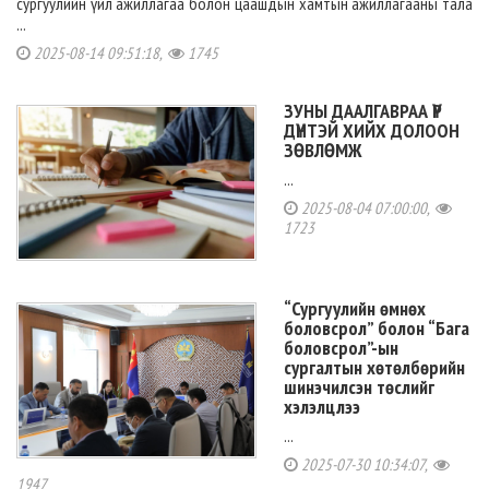
сургуулийн үйл ажиллагаа болон цаашдын хамтын ажиллагааны тала
...
2025-08-14 09:51:18,
1745
ЗУНЫ ДААЛГАВРАА ҮР
ДҮНТЭЙ ХИЙХ ДОЛООН
ЗӨВЛӨМЖ
...
2025-08-04 07:00:00,
1723
“Сургуулийн өмнөх
боловсрол” болон “Бага
боловсрол”-ын
сургалтын хөтөлбөрийн
шинэчилсэн төслийг
хэлэлцлээ
...
2025-07-30 10:34:07,
1947