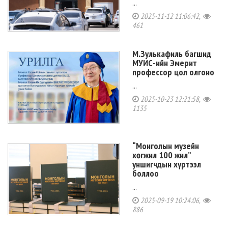
...
2025-11-12 11:06:42,
461
М.Зулькафиль багшид
МУИС-ийн Эмерит
профессор цол олгоно
...
2025-10-23 12:21:58,
1135
“Монголын музейн
хөгжил 100 жил”
уншигчдын хүртээл
боллоо
...
2025-09-19 10:24:06,
886