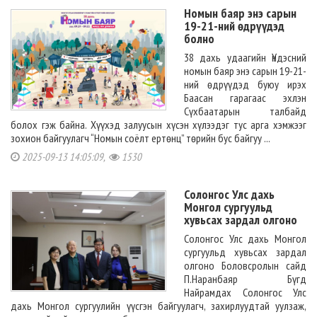
Номын баяр энэ сарын
19-21-ний өдрүүдэд
болно
38 дахь удаагийн Үндэсний
номын баяр энэ сарын 19-21-
ний өдрүүдэд буюу ирэх
Баасан гарагаас эхлэн
Сүхбаатарын талбайд
болох гэж байна. Хүүхэд залуусын хүсэн хүлээдэг тус арга хэмжээг
зохион байгуулагч “Номын соёлт ертөнц” төрийн бус байгуу ...
2025-09-13 14:05:09,
1530
Солонгос Улс дахь
Монгол сургуульд
хувьсах зардал олгоно
Солонгос Улс дахь Монгол
сургуульд хувьсах зардал
олгоно Боловсролын сайд
П.Наранбаяр Бүгд
Найрамдах Солонгос Улс
дахь Монгол сургуулийн үүсгэн байгуулагч, захирлуудтай уулзаж,