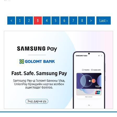
<
1
2
3
4
5
6
7
8
>
Last ›