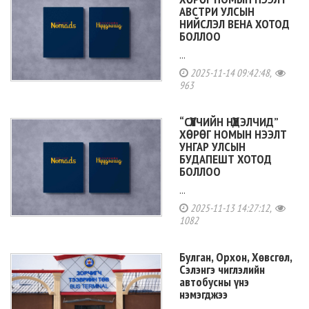
АВСТРИ УЛСЫН
НИЙСЛЭЛ ВЕНА ХОТОД
БОЛЛОО
...
2025-11-14 09:42:48,
963
“СҮҮЛЧИЙН НҮҮДЭЛЧИД”
ХӨРӨГ НОМЫН НЭЭЛТ
УНГАР УЛСЫН
БУДАПЕШТ ХОТОД
БОЛЛОО
...
2025-11-13 14:27:12,
1082
Булган, Орхон, Хөвсгөл,
Сэлэнгэ чиглэлийн
автобусны үнэ
нэмэгджээ