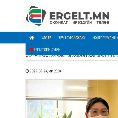
УЛС ТӨР
ЭРЭН СУРВАЛЖЛАХ
МОНГОЛЧУУДЫН 
ЭРГЭЛТИЙН ДУРАН
О.УРАНГОО: УЛИАСНЫ ХӨВӨН ХАРШИЛ ҮҮСГ
2025-06-24,
2204