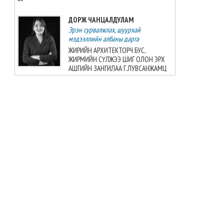
ДОРЖ ЧАНЦАЛДУЛАМ
Эрэн сурвалжлах, шуурхай
мэдээллийн албаны дарга
ЖИРИЙН АРХИТЕКТОРЧ БУС,
ЖИРМИЙН СҮЛЖЭЭ ШИГ ОЛОН ЭРХ
АШГИЙН ЗАНГИЛАА Г.ЛУВСАНЖАМЦ
БАТ-ЭРДЭНЭ БАДРАЛМАА
Улс төрийн мэдээллийн албаны дарга
ШУДАРГЫН ДҮРТЭЙ Ч ШУДАРГА БИШ
Ж.БАЯРМАА
БАТЗАЯА ГҮНЖИД
Сэтгүүлч
Б.Шарав агсны гэргий Д.ГАНЧИМЭГ:
Хань минь “Төр намайг үнэлж
байхад би хүндлэхгүй бол болохгүй”
гээд эцсийнхээ хүчийг шавхаж, өөрөө
шагналаа авсан