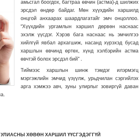
амьсгал боогдох, багтраа өвчин (астма)-д шилжих
эрсдэл өндөр байдаг. Мөн хүүхдийн харшилд
онцгой анхаарах шаардлагатайг эмч онцоллоо.
“Хүүхдийн ургамлын харшил дөрвөн наснаас
эхэлж үүсдэг. Хэрэв бага наснаас нь эмчилгээ
хийлгүй явбал архагшиж, насанд хүрэхэд бусад
харшлын өвчинд өртөх, хүнд хэлбэрийн астма
өвчтэй болох эрсдэл бий” .
Тиймээс харшлын шинж тэмдэг илэрмэгц
мэргэжлийн эмчид үзүүлж, урьдчилан сэргийлэх
арга хэмжээ авч, зуны улирлыг зовиргүй даван
а.
: УЛИАСНЫ ХӨВӨН ХАРШИЛ ҮҮСГЭДЭГГҮЙ