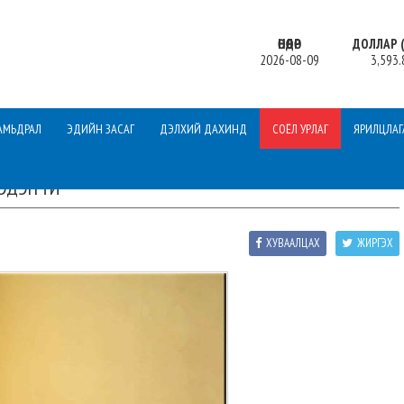
ӨНӨӨДӨР
ДОЛЛАР (
2026-08-09
3,593.
АМЬДРАЛ
ЭДИЙН ЗАСАГ
ДЭЛХИЙ ДАХИНД
СОЁЛ УРЛАГ
ЯРИЛЦЛАГ
ЭДЭГГҮЙ
ХУВААЛЦАХ
ЖИРГЭХ