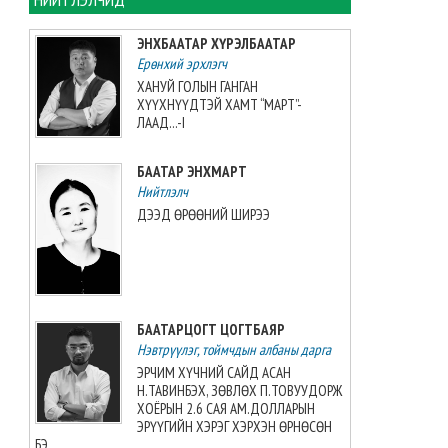
Монголын баг, Хятадын
багийг 3:0-ээр буулган авлаа
ЭНХБААТАР ХҮРЭЛБААТАР
2026-08-08 07:05:00
Ерөнхий эрхлэгч
ХАНУЙ ГОЛЫН ГАНГАН
ХҮҮХНҮҮДТЭЙ ХАМТ “МАРТ”-
Таеквондо-гийн “Grand slam”-
ЛААД...-I
аас алт, мөнгө, хүрэл медаль
хүртжээ
БААТАР ЭНХМАРТ
2026-08-08 07:00:00
Нийтлэлч
ДЭЭД ӨРӨӨНИЙ ШИРЭЭ
ЗУРХАЙ: Үс шинээр үргээлгэх
буюу засуулахад нүд
бүрэлзэн улцайна
2026-08-08 06:00:00
БААТАРЦОГТ ЦОГТБАЯР
ЦАГ АГААР: Улаанбаатарт
Нэвтрүүлэг, тоймчдын албаны дарга
өдөртөө 32 хэм дулаан
байна
ЭРЧИМ ХҮЧНИЙ САЙД АСАН
Н.ТАВИНБЭХ, ЗӨВЛӨХ П.ТОВУУДОРЖ
2026-08-08 06:00:00
ХОЁРЫН 2.6 САЯ АМ.ДОЛЛАРЫН
ЭРҮҮГИЙН ХЭРЭГ ХЭРХЭН ӨРНӨСӨН
БЭ