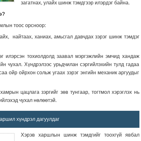
загатнах, улайх шинж тэмдгээр илэрдэг байна.
э?
млын тоос орсноор:
лайх, найтаах, ханиах, амьсгал давчдах зэрэг шинж тэмдэг
эг илэрсэн тохиолдолд заавал мэргэжлийн эмчид хандаж
ийн чухал. Хүндрэлээс урьдчилан сэргийлэхийн тулд гадаа
саа ойр ойрхон сольж угаах зэрэг энгийн механик аргуудыг
мрын цацлага зэргийг зөв тунгаар, тогтмол хэрэглэх нь
ийлэхэд чухал нөлөөтэй.
аршил хүндрэл дагуулдаг
Хэрэв харшлын шинж тэмдгийг тоохгүй явбал