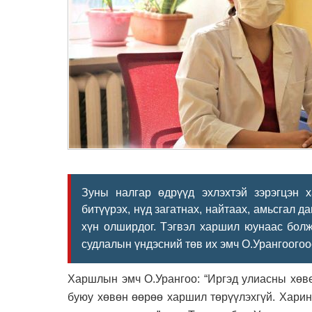
Зуны налгар өдрүүд эхлэхтэй зэрэгцэн 
битүүрэх, нүд загатнах, найтаах, амьсгал 
хүн олширдог. Тэгвэл харшил юунаас болж
судлалын үндэсний төв их эмч
О.Урангоогоо
Харшлын эмч О.Урангоо: “Иргэд улиасны хөвө
буюу хөвөн өөрөө харшил төрүүлэхгүй. Харин 