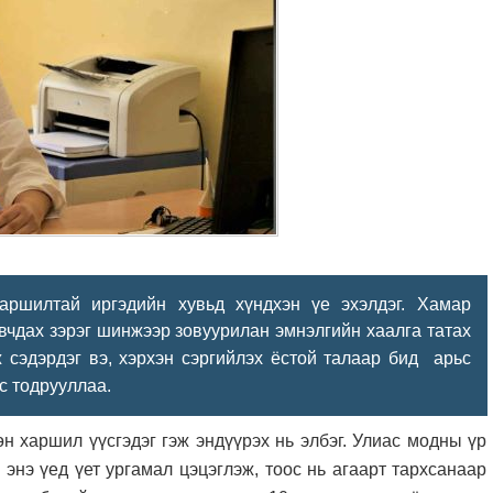
харшилтай иргэдийн хувьд хүндхэн үе эхэлдэг. Хамар
давчдах зэрэг шинжээр зовуурилан эмнэлгийн хаалга татах
рьс
 сэдэрдэг вэ, хэрхэн сэргийлэх ёстой талаар бид a
с тодрууллаа.
н харшил үүсгэдэг гэж эндүүрэх нь элбэг. Улиас модны үр
энэ үед үет ургамал цэцэглэж, тоос нь агаарт тархсанаар