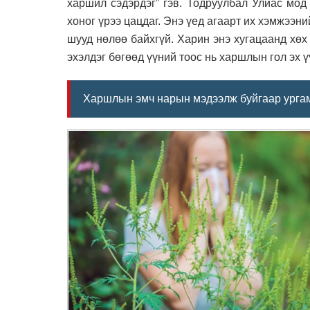
харшил сэдэрдэг” гэв. Тодруулбал Улиас мод
хоног үрээ цацдаг. Энэ үед агаарт их хэмжээни
шууд нөлөө байхгүй. Харин энэ хугацаанд хөх т
эхэлдэг бөгөөд үүний тоос нь харшлын гол эх ү
Харшлын эмч нарын мэдээлж буйгаар ургам