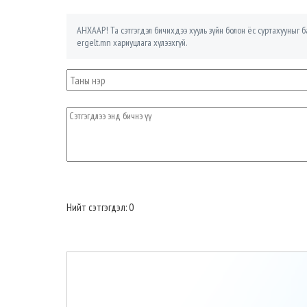
АНХААР! Та сэтгэгдэл бичихдээ хууль зүйн болон ёс суртахууныг ба
ergelt.mn хариуцлага хүлээхгүй.
Нийт сэтгэгдэл: 0