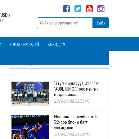
USD )
87
А
ГЭРЭЛТ ИРЭЭДҮЙ
КОВИД-19
ШИНЭ МЭДЭЭ
“Этүгэн ирвэсүүд U14” баг
“AUBL JUNIOR”-оос мөнгөн
медаль авлаа
2026-08-08 21:31:41
Монголын волейболын баг
3:2-оор Японы багт
хожигдлоо
2026-08-08 21:09:03