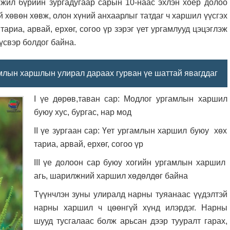
 жил бүрийн зургадугаар сарын 10-наас эхлэн хоёр долоо
й хөвөн хөвж, олон хүний анхаарлыг татдаг ч харшил үүсгэх
ариа, арвай, ерхөг, согоо үр зэрэг үет ургамлууд цэцэглэж
үсвэр болдог байна.
лын харшлын улирал дараах гурван үе шаттай явагддаг
I үе дөрөв,таван сар: Модлог ургамлын харшил
буюу хус, бургас, нар мод
II үе зургаан сар: Үет ургамлын харшил буюу хөх
тариа, арвай, ерхөг, согоо үр
III үе долоон сар буюу хогийн ургамлын харшил
агь, шарилжний харшил хөдөлдөг байна
Түүнчлэн зуны улиралд нарны туяанаас үүдэлтэй
нарны харшил ч цөөнгүй хүнд илэрдэг. Нарны
шууд тусгалаас болж арьсан дээр тууралт гарах,