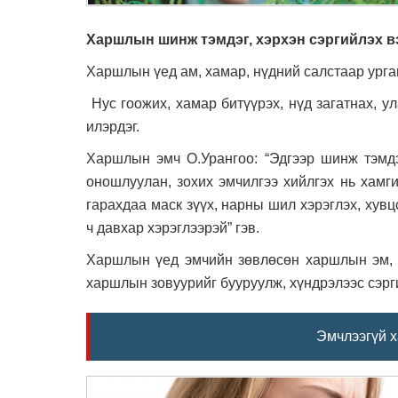
Харшлын шинж тэмдэг, хэрхэн сэргийлэх в
Харшлын үед ам, хамар, нүдний салстаар урга
Нус гоожих, хамар битүүрэх, нүд загатнах, у
илэрдэг.
Харшлын эмч О.Урангоо: “Эдгээр шинж тэмд
оношлуулан, зохих эмчилгээ хийлгэх нь хамг
гарахдаа маск зүүх, нарны шил хэрэглэх, хувц
ч давхар хэрэглээрэй” гэв.
Харшлын үед эмчийн зөвлөсөн харшлын эм, ха
харшлын зовуурийг бууруулж, хүндрэлээс сэрг
Эмчлээгүй х