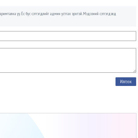
римтална уу. Ёс бус сэтгэгдлийг админ устгах эрхтэй. Мэдээний сэтгэгдэлд