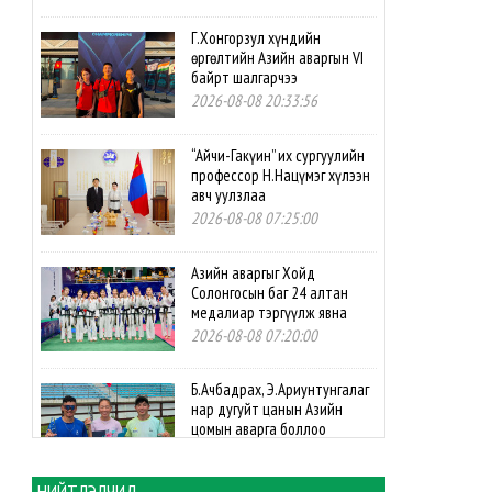
Г.Хонгорзул хүндийн
өргөлтийн Азийн аваргын VI
байрт шалгарчээ
2026-08-08 20:33:56
“Айчи-Гакүин” их сургуулийн
профессор Н.Нацүмэг хүлээн
авч уулзлаа
2026-08-08 07:25:00
Азийн аваргыг Хойд
Солонгосын баг 24 алтан
медалиар тэргүүлж явна
2026-08-08 07:20:00
Б.Ачбадрах, Э.Ариунтунгалаг
нар дугуйт цанын Азийн
цомын аварга боллоо
2026-08-08 07:10:00
НИЙТЛЭЛЧИД