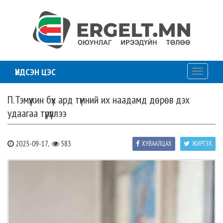
ҮНДСЭН ЦЭС
Toggle
navigati
П.Тэмүүжин бүх ард түмний их наадамд дөрөв дэх
удаагаа түрүүллээ
2025-09-17,
583
ХУВААЛЦАХ
ЖИРГЭХ