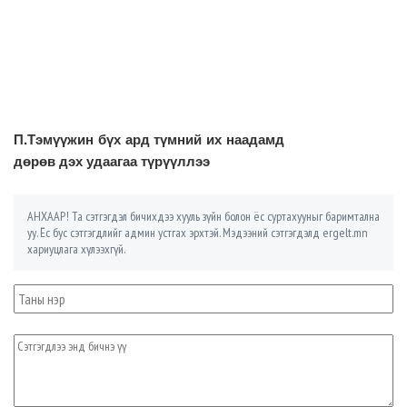
П.Тэмүүжин бүх ард түмний их наадамд
дөрөв дэх удаагаа түрүүллээ
АНХААР! Та сэтгэгдэл бичихдээ хууль зүйн болон ёс суртахууныг баримтална
уу. Ёс бус сэтгэгдлийг админ устгах эрхтэй. Мэдээний сэтгэгдэлд ergelt.mn
хариуцлага хүлээхгүй.