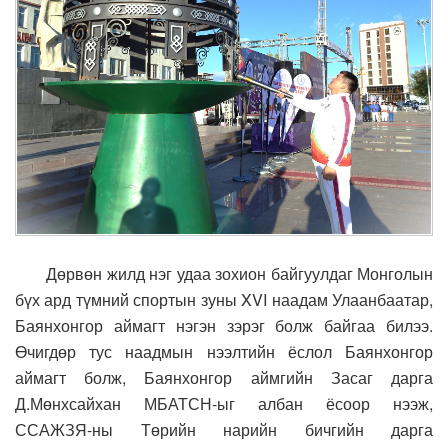
Дөрвөн жилд нэг удаа зохион байгуулдаг Монголын
бүх ард түмний спортын зуны XVI наадам Улаанбаатар,
Баянхонгор аймагт нэгэн зэрэг болж байгаа билээ.
Өчигдөр тус наадмын нээлтийн ёслол Баянхонгор
аймагт болж, Баянхонгор аймгийн Засаг дарга
Д.Мөнхсайхан МБАТСН-ыг албан ёсоор нээж,
ССАЖЗЯ-ны Төрийн нарийн бичгийн дарга