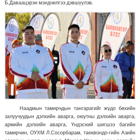
Б.Даваацэрэн мэндчилгээ дэвшүүлэв.
Наадмын тамирчдын тангарагийг жүдо бөхийн
залуучуудын дэлхийн аварга, оюутны дэлхийн аварга,
армийн дэлхийн аварга, Үндэсний шигшээ багийн
тамирчин, ОУХМ Л.Сосорбарам, таеквондо-гийн Азийн