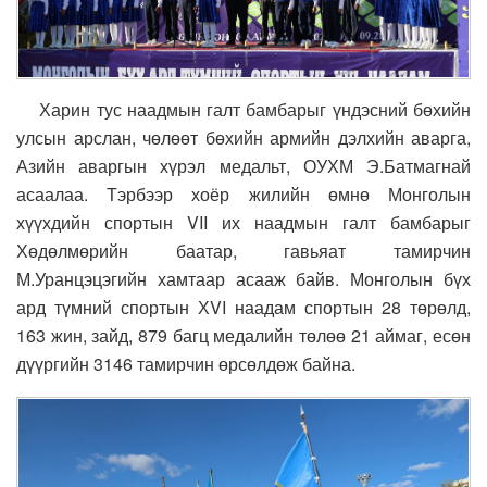
Харин тус наадмын галт бамбарыг үндэсний бөхийн
улсын арслан, чөлөөт бөхийн армийн дэлхийн аварга,
Азийн аваргын хүрэл медальт, ОУХМ Э.Батмагнай
асаалаа. Тэрбээр хоёр жилийн өмнө Монголын
хүүхдийн спортын VII их наадмын галт бамбарыг
Хөдөлмөрийн баатар, гавьяат тамирчин
М.Уранцэцэгийн хамтаар асааж байв. Монголын бүх
ард түмний спортын ХVI наадам спортын 28 төрөлд,
163 жин, зайд, 879 багц медалийн төлөө 21 аймаг, есөн
дүүргийн 3146 тамирчин өрсөлдөж байна.