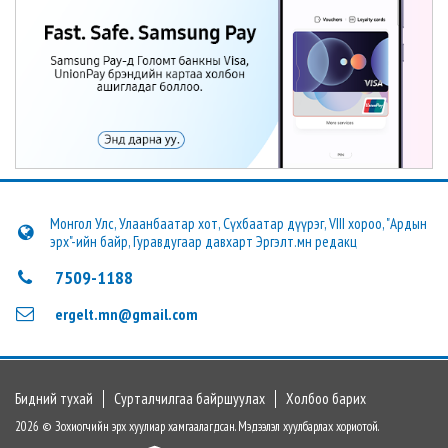
Монгол Улс, Улаанбаатар хот, Сүхбаатар дүүрэг, VIII хороо, "Ардын
эрх"-ийн байр, Гуравдугаар давхарт Эргэлт.мн редакц
7509-1188
ergelt.mn@gmail.com
Бидний тухай
Сурталчилгаа байршуулах
Холбоо барих
2026 © Зохиогчийн эрх хуулиар хамгаалагдсан. Мэдээлэл хуулбарлах хориотой.