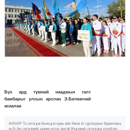
Бүх ард түмний наадмын галт
бамбарыг улсын арслан Э.Батмагнай
асаалаа
АНХААР! Та сэтгэгдэл бичихдээ хууль зүйн болон ёс суртахууныг баримтална
уу. Ёс бус сэтгэгдлийг админ устгах эрхтэй. Мэдээний сэтгэгдэлд ergelt.mn