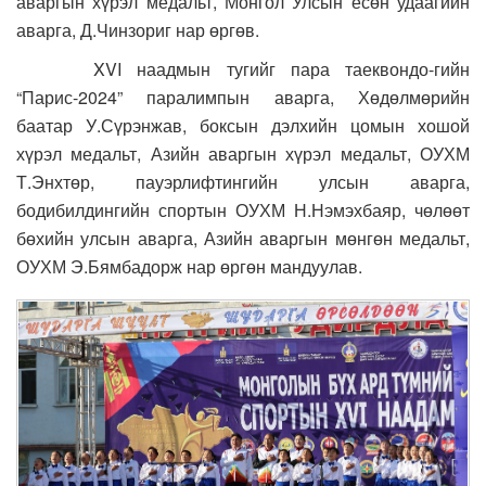
аваргын хүрэл медальт, Монгол Улсын есөн удаагийн
аварга, Д.Чинзориг нар өргөв.
XVI наадмын тугийг пара таеквондо-гийн
“Парис-2024” паралимпын аварга, Хөдөлмөрийн
баатар У.Сүрэнжав, боксын дэлхийн цомын хошой
хүрэл медальт, Азийн аваргын хүрэл медальт, ОУХМ
Т.Энхтөр, пауэрлифтингийн улсын аварга,
бодибилдингийн спортын ОУХМ Н.Нэмэхбаяр, чөлөөт
бөхийн улсын аварга, Азийн аваргын мөнгөн медальт,
ОУХМ Э.Бямбадорж нар өргөн мандуулав.