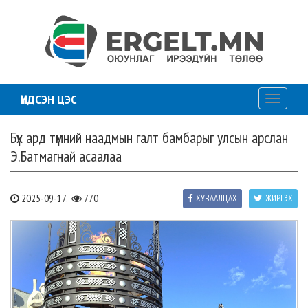
ҮНДСЭН ЦЭС
Toggle
navigati
Бүх ард түмний наадмын галт бамбарыг улсын арслан
Э.Батмагнай асаалаа
2025-09-17,
770
ХУВААЛЦАХ
ЖИРГЭХ