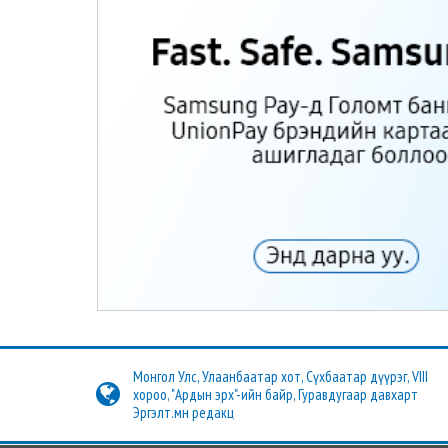
Монгол Улс, Улаанбаатар хот, Сүхбаатар дүүрэг, VIII
хороо, "Ардын эрх"-ийн байр, Гуравдугаар давхарт
Эргэлт.мн редакц