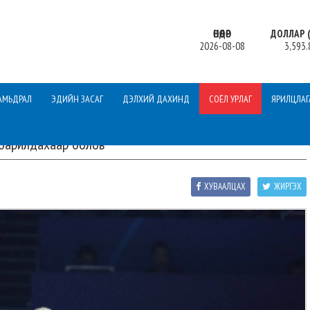
ӨНӨӨДӨР
ДОЛЛАР (
2026-08-08
3,593.
АМЬДРАЛ
ЭДИЙН ЗАСАГ
ДЭЛХИЙ ДАХИНД
СОЁЛ УРЛАГ
ЯРИЛЦЛАГ
барилдахаар болов
ХУВААЛЦАХ
ЖИРГЭХ