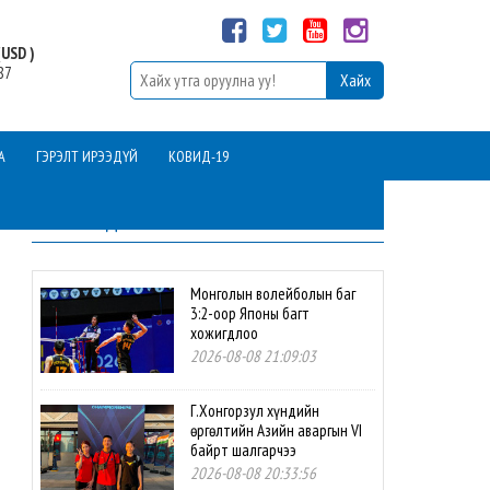
USD )
87
А
ГЭРЭЛТ ИРЭЭДҮЙ
КОВИД-19
ШИНЭ МЭДЭЭ
Монголын волейболын баг
3:2-оор Японы багт
хожигдлоо
2026-08-08 21:09:03
Г.Хонгорзул хүндийн
өргөлтийн Азийн аваргын VI
байрт шалгарчээ
2026-08-08 20:33:56