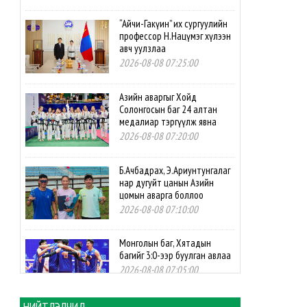
“Айчи-Гакүин” их сургуулийн
профессор Н.Нацүмэг хүлээн
авч уулзлаа
2026-08-08 07:25:00
Азийн аваргыг Хойд
Солонгосын баг 24 алтан
медалиар тэргүүлж явна
2026-08-08 07:20:00
Б.Ачбадрах, Э.Ариунтунгалаг
нар дугуйт цанын Азийн
цомын аварга боллоо
2026-08-08 07:10:00
Монголын баг, Хятадын
багийг 3:0-ээр буулган авлаа
2026-08-08 07:05:00
НИЙТЛЭЛЧИД