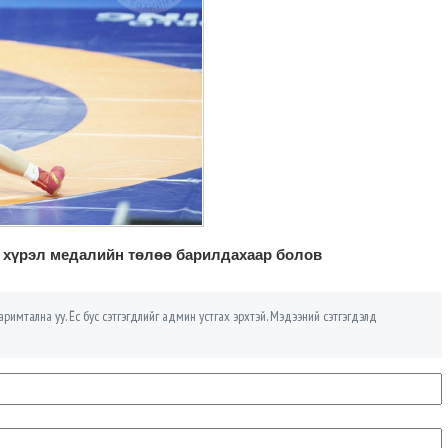
хүрэл медалийн төлөө барилдахаар болов
римтална уу. Ёс бус сэтгэгдлийг админ устгах эрхтэй. Мэдээний сэтгэгдэлд