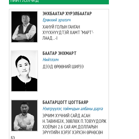
Таеквондо-гийн “Grand slam”-
аас алт, мөнгө, хүрэл медаль
ЭНХБААТАР ХҮРЭЛБААТАР
хүртжээ
Ерөнхий эрхлэгч
2026-08-08 07:00:00
ХАНУЙ ГОЛЫН ГАНГАН
ХҮҮХНҮҮДТЭЙ ХАМТ “МАРТ”-
ЗУРХАЙ: Үс шинээр үргээлгэх
ЛААД...-I
буюу засуулахад нүд
бүрэлзэн улцайна
БААТАР ЭНХМАРТ
2026-08-08 06:00:00
Нийтлэлч
ДЭЭД ӨРӨӨНИЙ ШИРЭЭ
ЦАГ АГААР: Улаанбаатарт
өдөртөө 32 хэм дулаан
байна
2026-08-08 06:00:00
БААТАРЦОГТ ЦОГТБАЯР
Өнөөдөр 14:00 цагт 34 вагон
Нэвтрүүлэг, тоймчдын албаны дарга
автобензин орж ирнэ
ЭРЧИМ ХҮЧНИЙ САЙД АСАН
2026-08-07 12:54:49
Н.ТАВИНБЭХ, ЗӨВЛӨХ П.ТОВУУДОРЖ
ХОЁРЫН 2.6 САЯ АМ.ДОЛЛАРЫН
ЭРҮҮГИЙН ХЭРЭГ ХЭРХЭН ӨРНӨСӨН
Б.Пүрэвдагва: Найман
БЭ