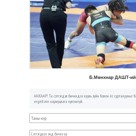
Б.Мөнхнар ДАШТ-ий 
АНХААР! Та сэтгэгдэл бичихдээ хууль зүйн болон ёс суртахууныг ба
ergelt.mn хариуцлага хүлээхгүй.