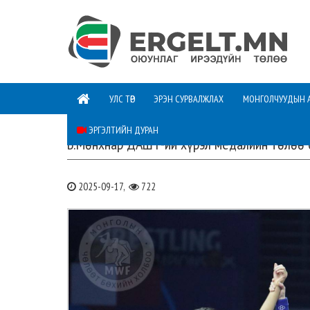
УЛС ТӨР
ЭРЭН СУРВАЛЖЛАХ
МОНГОЛЧУУДЫН 
ЭРГЭЛТИЙН ДУРАН
Б.Мөнхнар ДАШТ-ий хүрэл медалийн төлөө 
2025-09-17,
722