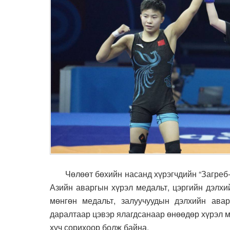
Чөлөөт бөхийн насанд хүрэгчдийн “Загреб-
Азийн аваргын хүрэл медальт, цэргийн дэлх
мөнгөн медальт, залуучуудын дэлхийн ав
даралтаар цэвэр ялагдсанаар өнөөдөр хүрэл м
хүч сорихоор болж байна.