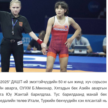
2025” ДАШТ-ий эмэгтэйчүүдийн 50 кг-ын жинд хүч сорьсон
ийн аварга, ОУХМ Б.Мөнхнар, Хятадын бөх Азийн аваргын
арга Юү Жантай барилдлаа. Тус барилдаанд манай бөх
едалийн төлөө Итали, Туркийн бөхчүүдийн хэн ялсантай нь