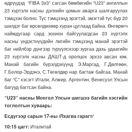
өдрүүдэд “FIBA 3х3” сагсан бөмбөгийн “U23” ангиллын
23 хүртэлх насны дэлхийн цомын аварга шалгаруулах
тэмцээн болно. Тус тэмцээнд эрэгтэй, эмэгтэй тус бүр 20
шилдэг баг өрсөлдөхөөр хуран цуглаад байна. Өнгөрөгч
наймдугаар сард зохион байгуулагдсан 23 хүртэлх
насны үндэстнүүдийн лигийн тэмцээнд манай эрэгтэй
баг нийлбэр дүнгээр түрүүлснээр зургаа дахь удаагийн
23 хүртэлх насны ДАШТ-д оролцох эрхээ авсан юм.
Манай багийн бүрэлдэхүүнд Э.Маргад, Г.Дөлгөөн,
Г.Болор-Эрдэнэ, С.Төгөлдөр нар багтаж байгаа. Манай
баг “С” хэсэгт Итали, Алжир, Аргентин, Венесуэл Улсын
багууд багтсан байна.
“
U23
”
насны Монгол
У
лсын шигшээ багийн хэсгийн
тоглолтын хуваарь:
Есдүгээр сарын 17
-ны
/Лхагва гараг
т
/
10:15 цагт:
Италитай