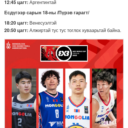
12:45 цагт:
Аргентинтай
Есдүгээр сарын 18
-ны
/Пүрэв гараг
т
/
18:20 цагт:
Венесуэлтэй
20:50 цагт:
Алжиртай тус тус тоглох хуваарьтай байна.