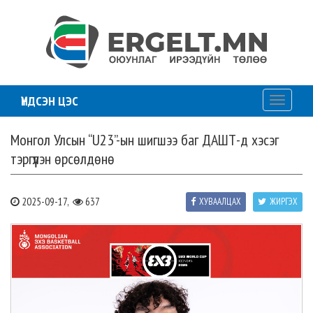
ҮНДСЭН ЦЭС
Toggle
navigati
Монгол Улсын “U23”-ын шигшээ баг ДАШТ-д хэсэг
тэргүүлэн өрсөлдөнө
2025-09-17,
637
ХУВААЛЦАХ
ЖИРГЭХ