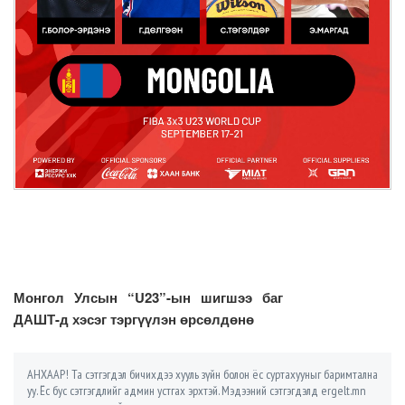
Монгол Улсын “U23”-ын шигшээ баг
ДАШТ-д хэсэг тэргүүлэн өрсөлдөнө
АНХААР! Та сэтгэгдэл бичихдээ хууль зүйн болон ёс суртахууныг баримтална
уу. Ёс бус сэтгэгдлийг админ устгах эрхтэй. Мэдээний сэтгэгдэлд ergelt.mn