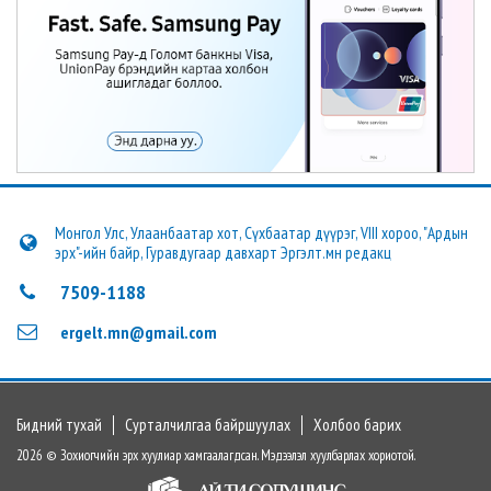
Монгол Улс, Улаанбаатар хот, Сүхбаатар дүүрэг, VIII хороо, "Ардын
эрх"-ийн байр, Гуравдугаар давхарт Эргэлт.мн редакц
7509-1188
ergelt.mn@gmail.com
Бидний тухай
Сурталчилгаа байршуулах
Холбоо барих
2026 © Зохиогчийн эрх хуулиар хамгаалагдсан. Мэдээлэл хуулбарлах хориотой.