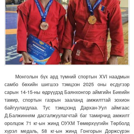
Монголын бүх ард түмний спортын XVI наадмын
самбо бөхийн шигшээ тэмцээн 2025 оны есдүгээр
сарын 14-15-ны өдрүүдэд Баянхонгор аймгийн Биеийн
тамир, спортын газрын зааланд амжилттай зохион
байгуулагдлаа. Тус тэмцээнд Дархан-Уул аймгаас
Д.Балжинням дасгалжуулагчтай баг тамирчид амжилт
оролцож 71 кг-ын жинд ОУХМ Төмөрхүүгийн Төрболд
хүрэл медаль, 58 кг-ын жинд Гонгорын Доржсүрэн