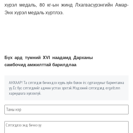
хүрэл медаль, 80 кг-ын жинд Лхагвасүрэнгийн Амар-
Энх хүрэл медаль хүртлээ.
Бүх ард түмний XVI наадамд Дарханы
самбочид амжилттай барилдлаа
АНХААР! Та сэтгэгдэл бичихдээ хууль зүйн болон ёс суртахууныг баримтална
уу. Ёс бус сэтгэгдлийг админ устгах эрхтэй. Мэдээний сэтгэгдэлд ergelt.mn
хариуцлага хүлээхгүй.