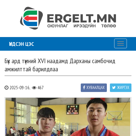
ҮНДСЭН ЦЭС
Toggle
navigati
Бүх ард түмний XVI наадамд Дарханы самбочид
амжилттай барилдлаа
2025-09-16,
467
ХУВААЛЦАХ
ЖИРГЭХ