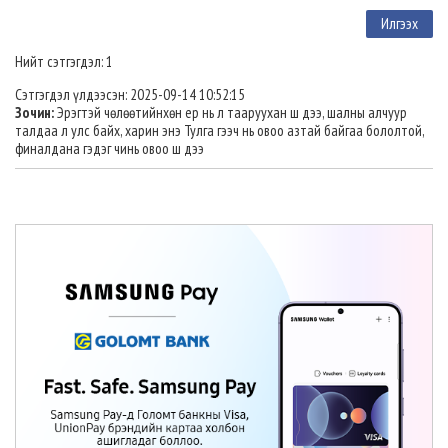
Нийт сэтгэгдэл: 1
Сэтгэгдэл үлдээсэн: 2025-09-14 10:52:15
Зочин:
Эрэгтэй чөлөөтийнхөн ер нь л тааруухан ш дээ, шалны алчуур
талдаа л улс байх, харин энэ Тулга гээч нь овоо азтай байгаа бололтой,
финалдана гэдэг чинь овоо ш дээ