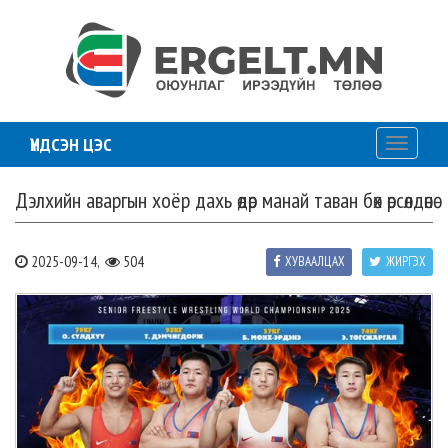
ҮНДСЭН ЦЭС
Toggle
navigati
Дэлхийн аваргын хоёр дахь өдөр манай таван бөх өрсөлдөнө
2025-09-14,
504
ХУВААЛЦАХ
ЖИРГЭХ