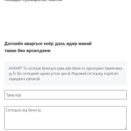
Дэлхийн аваргын хоёр дахь өдөр манай
таван бөх өрсөлдөнө
АНХААР! Та сэтгэгдэл бичихдээ хууль зүйн болон ёс суртахууныг баримтална
уу. Ёс бус сэтгэгдлийг админ устгах эрхтэй. Мэдээний сэтгэгдэлд ergelt.mn
хариуцлага хүлээхгүй.