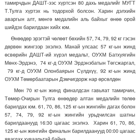
тамирчдын ДАШТ-ээс хүртсэн 80 дахь медалийг МУГТ
Т.Тулга хүртэх нь тодорхой болсон. Харин дэлхийн
аваргын алт, мөнгө медалийн аль байхыг өнөө орой
шийдэх барилдаан хийх юм.
Өнөөдөр эрэгтэй чөлөөт бөхийн 57, 74, 79, 92 кг гэсэн
дөрвөн жингээр эхэлнэ. Манай улсаас 57 кг-ын жинд
өсвөрийн ДАШТ-ий хүрэл медальт, ОУХМ Батхуягийн
Мөнх-Эрдэнэ, 74 кг-д ОУХМ Эрдэнэбатын Төгсжаргал,
79 кг-д ОУХМ Олонбаярын Сүлдхүү, 92 кг-ын жинд
ОУХМ Төмөрбаатарын Дэмчигдорж нар өрсөлдөн
Мөн 70 кг-ын жинд финалдсан гавьяат тамирчин,
Төмөр-Очирын Тулга өнөөдөр алтан медалийн төлөө
барилдах юм. 61, 70, 86, 125 кг-ын жингийн дагах болон
57, 74, 79, 92 кг-ын жингийн урьдчилсан шатны
барилдаанууд 16:30 цагаас эхэлнэ. Харин 61, 70, 86,
125 кг-ын жингийн финалын барилдаанууд 00:00 цагаас
явагдах хуваарьтай байна.