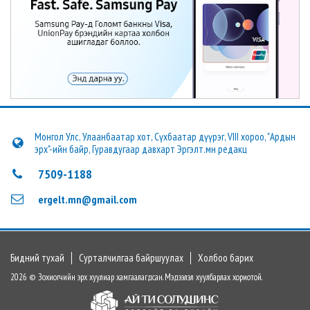
Монгол Улс, Улаанбаатар хот, Сүхбаатар дүүрэг, VIII хороо, "Ардын
эрх"-ийн байр, Гуравдугаар давхарт Эргэлт.мн редакц
7509-1188
ergelt.mn@gmail.com
Бидний тухай
Сурталчилгаа байршуулах
Холбоо барих
2026 © Зохиогчийн эрх хуулиар хамгаалагдсан. Мэдээлэл хуулбарлах хориотой.