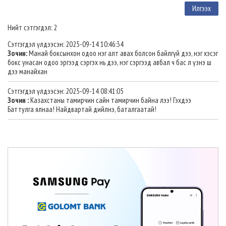
Нийт сэтгэгдэл: 2
Сэтгэгдэл үлдээсэн: 2025-09-14 10:46:34
Зочин:
Манай боксынхон одоо нэг алт авах болсон байлгүй дээ, нэг хэсэг
бокс унасан одоо эргээд сэргэх нь дээ, нэг сэргээд авбал ч бас л үзнэ ш
дээ манайхан
Сэтгэгдэл үлдээсэн: 2025-09-14 08:41:05
Зочин :
Казахстаны тамирчин сайн тамирчин байна лээ! Гэхдээ
Баттулга ялнаа! Найдвартай дийлнэ, баталгаатай!