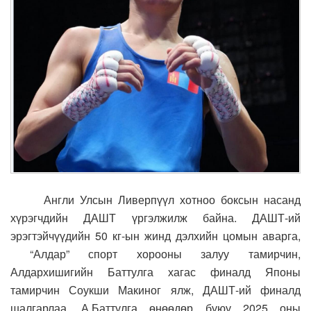
Англи Улсын Ливерпүүл хотноо боксын насанд
хүрэгчдийн ДАШТ үргэлжилж байна. ДАШТ-ий
эрэгтэйчүүдийн 50 кг-ын жинд дэлхийн цомын аварга,
“Алдар” спорт хорооны залуу тамирчин,
Алдархишигийн Баттулга хагас финалд Японы
тамирчин Соукши Макиног ялж, ДАШТ-ий финалд
шалгарлаа. А.Баттулга өнөөдөр буюу 2025 оны