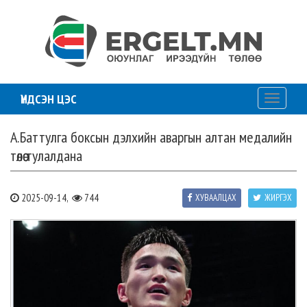
ҮНДСЭН ЦЭС
Toggle
navigati
А.Баттулга боксын дэлхийн аваргын алтан медалийн
төлөө тулалдана
2025-09-14,
744
ХУВААЛЦАХ
ЖИРГЭХ