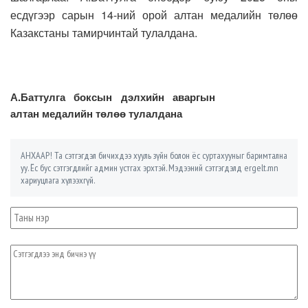
есдүгээр сарын 14-ний орой алтан медалийн төлөө
Казакстаны тамирчинтай тулалдана.
А.Баттулга боксын дэлхийн аваргын
алтан медалийн төлөө тулалдана
АНХААР! Та сэтгэгдэл бичихдээ хууль зүйн болон ёс суртахууныг баримтална
уу. Ёс бус сэтгэгдлийг админ устгах эрхтэй. Мэдээний сэтгэгдэлд ergelt.mn
хариуцлага хүлээхгүй.