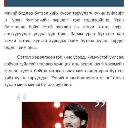
Миний бодлоо бүтээл хийх хүсэл төрүүлэгч хүчин зүйлсийг
л “уран бүтээлчийн зуршил” гэж тодорхойлно. Уран
бүтээлчид байх ёстой зуршил нь тамхи татах, кофе,
согтууруулах ундаа уух биш. Зарим уран бүтээлч хар
тамхи татаж, хүнтэй хурьцаж байж бүтээх хүсэл төрдөг
гэдэг. Тийм биш.
Сэтгэл хөдөлгөсөн гоё кино үзээд, хүмүүстэй уулзаж
сайхан зүйлсийн талаар ярилцах аль эсвэл шинэ хөгжмийн
зэмсэг, хүсэж байгаа гитараа авах мөч надад уран бүтээл
хийх хүсэл төрүүлдэг. “Үүнийг л юм болгочих юм сан” гэсэн
хүсэл минь миний бүтээх зуршил.