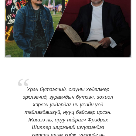
Уран бүтээлчид, оюуны хөдөлмөр
эрхлэгчид, зураачдын бүтээл, зохиол
хэрхэн ундардаг нь үеийн үед
тайлагдашгүй, нууц байсаар ирсэн.
Жишээ нь, яруу найрагч Фридрих
Шиллер ширээний шүүгээндээ
хатсан алим хийж, үнэрийг нь