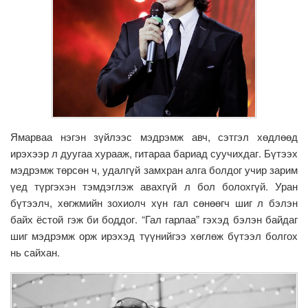
Ямарваа нэгэн зүйлээс мэдрэмж авч, сэтгэл хөдлөөд
ирэхээр л дуугаа хурааж, гитараа бариад суучихдаг. Бүтээх
мэдрэмж төрсөн ч, удалгүй замхран алга болдог учир зарим
үед түргэхэн тэмдэглэж авахгүй л бол болохгүй. Уран
бүтээлч, хөгжмийн зохиолч хүн гал сөнөөгч шиг л бэлэн
байх ёстой гэж би боддог. “Гал гарлаа” гэхэд бэлэн байдаг
шиг мэдрэмж орж ирэхэд түүнийгээ хөглөж бүтээл болгох
нь сайхан.