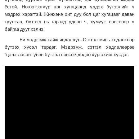
ёстой. Нөгөөтээгүүр цаг хугацаанд үлдэх бүтээлийг ч
мэдрэх хэрэгтэй. Жинхэнэ хит дуу бол цаг хугацааг даван
туулсан, бүтээл нь гараад удсан ч, хүмүүс сонссоор л
байгаа дууг хэлнэ.
Би мэдрэмж хайж явдаг хүн. Сэтгэл минь хөдлөхөөр
бүтээх хүсэл төрдөг. Мэдрэмж, сэтгэл хөдлөлөөрөө
“цэнэглэсэн” үнэн бүтээл сонсогчдодоо хүргэхийг хүсдэг.