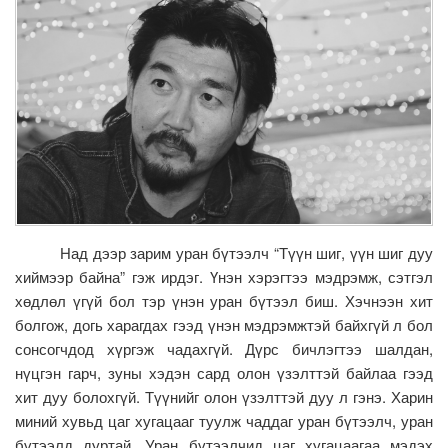
Над дээр зарим уран бүтээлч “Түүн шиг, үүн шиг дуу
хиймээр байна” гэж ирдэг. Үнэн хэрэгтээ мэдрэмж, сэтгэл
хөдлөл үгүй бол тэр үнэн уран бүтээл биш. Хэчнээн хит
болгож, догь харагдах гээд үнэн мэдрэмжтэй байхгүй л бол
сонсогчдод хүргэж чадахгүй. Дүрс бичлэгтээ шалдан,
нүцгэн гарч, зуны хэдэн сард олон үзэлттэй байлаа гээд
хит дуу болохгүй. Түүнийг олон үзэлттэй дуу л гэнэ. Харин
миний хувьд цаг хугацааг туулж чаддаг уран бүтээлч, уран
бүтээлд дуртай. Уран бүтээлчид цаг хугацаагаа мэдэх