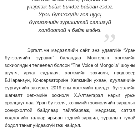
үнэрлэж байж бичдэг байсан гэдэг.
Уран бүтээхүйн гол нууц
бүтээлчийн зуршилтай салшгүй
холбоотой ч байж мэднэ.
Эргэлт.мн мэдээллийн сайт энэ удаагийн “Уран
бүтээлчийн зуршил” буландаа Монголын хөгжмийн
зохиолчдын төлөөлөл болсон “The Voice of Mongolia” шоуны
шүүгч, урлаг судлаач, хөгжмийн зохиолч, продюсер
Б.Наранзун, Консерваторийн Хөгжмийн ухаан, дуулаачийн
сургуулийн захирал, 2019 оны хөгжмийн шилдэг бүтээлийн
шагналт хөгжмийн зохиолч Х.Алтангэрэл нарыг урьж
оролцууллаа. Уран бүтээлч, хөгжмийн зохиолчийн зуршлыг
сонирхолтой байдлаар тайлбарлаж, мэдрэмж, сэтгэл
хөдлөлийн талаар ярьсан тэдний зуршил, зуршлын тухай
бодол таныг уйдаахгүй гэж найдъя.