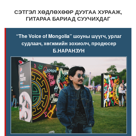
СЭТГЭЛ ХӨДЛӨХӨӨР ДУУГАА ХУРААЖ,
ГИТАРАА БАРИАД СУУЧИХДАГ
“
The Voice of Mongolia
” шоуны шүүгч, урлаг
судлаач, хөгжмийн зохиолч, продюсер
Б.НАРАНЗУН