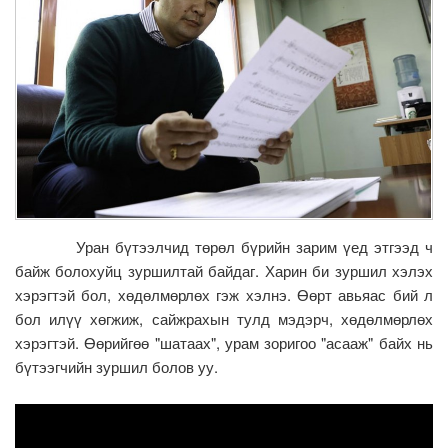
Уран бүтээлчид төрөл бүрийн зарим үед этгээд ч
байж болохуйц зуршилтай байдаг. Харин би зуршил хэлэх
хэрэгтэй бол, хөдөлмөрлөх гэж хэлнэ. Өөрт авьяас бий л
бол илүү хөгжиж, сайжрахын тулд мэдэрч, хөдөлмөрлөх
хэрэгтэй. Өөрийгөө "шатаах", урам зоригоо "асааж" байх нь
бүтээгчийн зуршил болов уу.