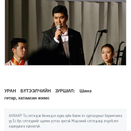
УРАН БҮТЭЭЛЧИЙН ЗУРШИЛ: Шинэ
гитар, хатаасан жимс
АНХААР! Та сэтгэгдэл бичихдээ хууль зүйн болон ёс суртахууныг баримтална
уу. Ёс бус сэтгэгдлийг админ устгах эрхтэй. Мэдээний сэтгэгдэлд ergelt.mn
хариуцлага хүлээхгүй.