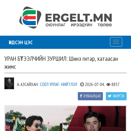
ҮНДСЭН ЦЭС
Toggle
navigati
УРАН БҮТЭЭЛЧИЙН ЗУРШИЛ: Шинэ гитар, хатаасан
жимс
А. АЗСАЙХАН:
СОЁЛ УРЛАГ- НИЙТЛЭЛ
2026-07-04,
8857
ХУВААЛЦАХ
ЖИРГЭХ