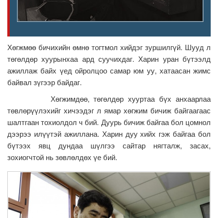
Хөгжмөө бичихийн өмнө тогтмол хийдэг зуршилгүй. Шууд л
төгөлдөр хуурынхаа ард суучихдаг. Харин уран бүтээлд
ажиллаж байх үед ойролцоо самар юм уу, хатаасан жимс
байвал зүгээр байдаг.
Хөгжимдөө, төгөлдөр хууртаа бүх анхаарлаа
төвлөрүүлэхийг хичээдэг л ямар хөгжим бичиж байгаагаас
шалтгаан тохиолдол ч бий. Дуурь бичиж байгаа бол цомнол
дээрээ илүүтэй ажиллана. Харин дуу хийх гэж байгаа бол
бүтээх явц дундаа шүлгээ сайтар нягталж, засах,
зохиогчтой нь зөвлөлдөх үе бий.