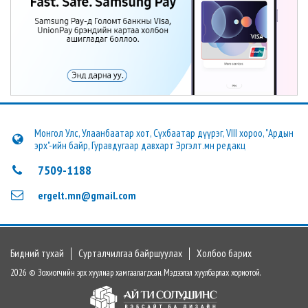
Монгол Улс, Улаанбаатар хот, Сүхбаатар дүүрэг, VIII хороо, "Ардын
эрх"-ийн байр, Гуравдугаар давхарт Эргэлт.мн редакц
7509-1188
ergelt.mn@gmail.com
Бидний тухай
Сурталчилгаа байршуулах
Холбоо барих
2026 © Зохиогчийн эрх хуулиар хамгаалагдсан. Мэдээлэл хуулбарлах хориотой.