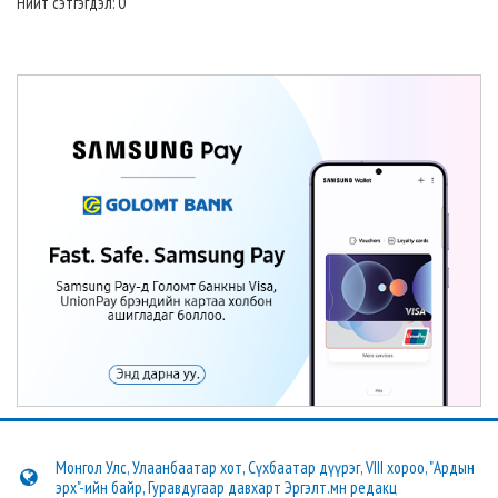
Нийт сэтгэгдэл: 0
Монгол Улс, Улаанбаатар хот, Сүхбаатар дүүрэг, VIII хороо, "Ардын
эрх"-ийн байр, Гуравдугаар давхарт Эргэлт.мн редакц