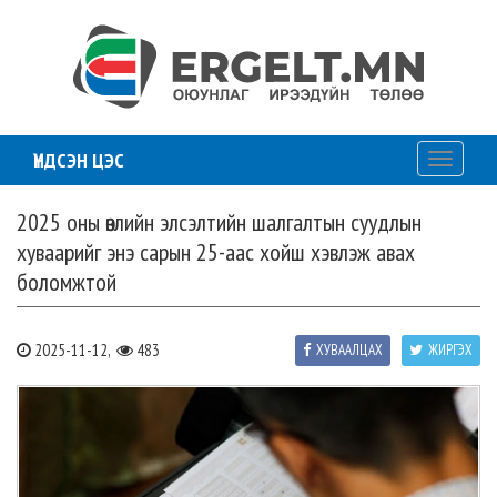
ҮНДСЭН ЦЭС
Toggle
navigati
2025 оны өвлийн элсэлтийн шалгалтын суудлын
хуваарийг энэ сарын 25-аас хойш хэвлэж авах
боломжтой
2025-11-12,
483
ХУВААЛЦАХ
ЖИРГЭХ