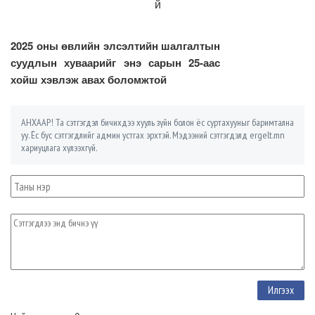
й
2025 оны өвлийн элсэлтийн шалгалтын
суудлын хуваарийг энэ сарын 25-аас
хойш хэвлэж авах боломжтой
АНХААР! Та сэтгэгдэл бичихдээ хууль зүйн болон ёс суртахууныг баримтална
уу. Ёс бус сэтгэгдлийг админ устгах эрхтэй. Мэдээний сэтгэгдэлд ergelt.mn
хариуцлага хүлээхгүй.