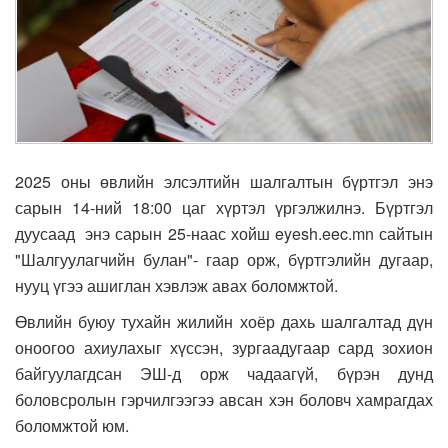
2025 оны өвлийн элсэлтийн шалгалтын бүртгэл энэ
сарын 14-ний 18:00 цаг хүртэл үргэлжилнэ. Бүртгэл
дуусаад энэ сарын 25-наас хойш eyesh.eec.mn сайтын
"Шалгуулагчийн булан"- гаар орж, бүртгэлийн дугаар,
нууц үгээ ашиглан хэвлэж авах боломжтой.
Өвлийн буюу тухайн жилийн хоёр дахь шалгалтад дүн
оноогоо ахиулахыг хүссэн, зургаадугаар сард зохион
байгуулагдсан ЭШ-д орж чадаагүй, бүрэн дунд
боловсролын гэрчилгээгээ авсан хэн боловч хамрагдах
боломжтой юм.