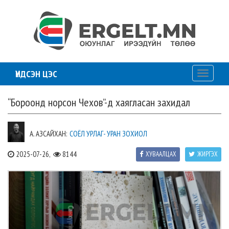
ҮНДСЭН ЦЭС
Toggle
navigati
“Бороонд норсон Чехов”-д хаягласан захидал
А. АЗСАЙХАН:
СОЁЛ УРЛАГ- УРАН ЗОХИОЛ
2025-07-26,
8144
ХУВААЛЦАХ
ЖИРГЭХ