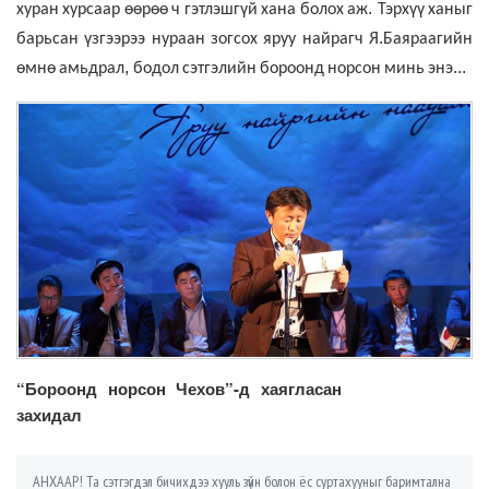
.
хуран
хурсаар
өөрөө
ч
гэтлэшгүй
хана
болох
аж
Тэрхүү
ханыг
.
барьсан
үзгээрээ
нураан
зогсох
яруу
найрагч
Я
Баяраагийн
,
...
өмнө
амьдрал
бодол
сэтгэлийн
бороонд
норсон
минь
энэ
“Бороонд норсон Чехов”-д хаягласан
захидал
АНХААР! Та сэтгэгдэл бичихдээ хууль зүйн болон ёс суртахууныг баримтална