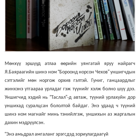
Мөнхүү
эршүүд
атлаа
өөрийн
уянгатай
яруу
найрагч
.
“
”
Я
Баяраагийн
шинэ
ном
Бороонд
норсон
Чехов
уншигчдын
.
,
сэтгэлийг
мөн
норгож
орхив
гэлтэй
Гуниг
ганцаардлыг
.
жинхэнэ
утгаараа
урладаг
гэж
түүнийг
хэлж
болно
шүү
дээ
“
”
-
,
Уншигчид
хэдий
нь
Таслал
д
автаж
түүний
урлахуйн
дор
.
уншихад
суралцсан
бололтой
байдаг
Энэ
удаад
ч
түүний
,
шинэ
ном
магнайг
минь
тэнийлгэж
уншихын
аз
жаргалын
.
дахин
мэдрүүлсэн
“
Энэ
амьдрал
амгаланг
эрэгсдэд
зориулагдаагүй