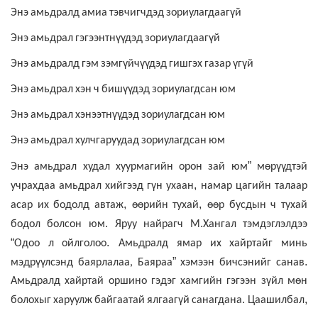
Энэ
амьдралд
амиа
тэвчигчдэд
зориулагдаагүй
Энэ
амьдрал
гэгээнтнүүдэд
зориулагдаагүй
Энэ
амьдралд
гэм
зэмгүйчүүдэд
гишгэх
газар
үгүй
Энэ
амьдрал
хэн
ч
бишүүдэд
зориулагдсан
юм
Энэ
амьдрал
хэнээтнүүдэд
зориулагдсан
юм
Энэ
амьдрал
хулчгаруудад
зориулагдсан
юм
”
Энэ
амьдрал
худал
хуурмагийн
орон
зай
юм
мөрүүдтэй
,
учрахдаа
амьдрал
хийгээд
гүн
ухаан
намар
цагийн
талаар
,
,
асар
их
бодолд
автаж
өөрийн
тухай
өөр
бусдын
ч
тухай
.
.
бодол
болсон
юм
Яруу
найрагч
М
Хангал
тэмдэглэлдээ
“
.
Одоо
л
ойлголоо
Амьдралд
ямар
их
хайртайг
минь
”
.
мэдрүүлсэнд
баярлалаа,
Баяраа
хэмээн
бичсэнийг
санав
Амьдралд
хайртай
оршино
гэдэг
хамгийн
гэгээн
зүйл
мөн
.
,
болохыг
харуулж
байгаатай
ялгаагүй
санагдана
Цаашилбал