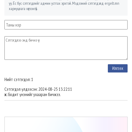
уу. Ёс бус сэтгэгдлийг админ устгах эрхтэй. Мэдээний сэтгэгдэлд ergelt.mn
хариуцлага хүлээхгүй.
Нийт сэтгэгдэл: 1
Сэтгэгдэл үлдээсэн: 2024-08-25 13:22:11
х:
Бодит үнэнийг ухааран бичжээ.