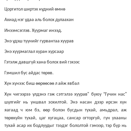
Цоргитол
ширтэх
нүдний
өмнө
Ахиад
нэг
удаа
аль
болох
дулаахан
.
.
Инээмсэглэв
Хуурмаг
инээд
Энэ
үдэш
түүнийг
гурвантаа
хуурав
Энэ
хуурмаглал
хуран
хурсаар
Гэтэлж
давшгүй
хана
болох
вий
гэхээс
.
Гэмшил
бус
айдас
төрөв
Хүн
хүнээс
биш
өөрөөсөө
л
айж
явбал
”
“
”
Хүн
чигээрээ
үлдэнэ
гэж
сэтгэлээ
хуурав
буюу
Гучин
нас
.
шүлгийг
нь
уншвал
зохилтой
Энэ
насан
дээр
ирсэн
хүн
,
,
,
яагаад
ч
юм
бэ
өөр
болон
бусдын
тухай
амьдрал
аж
,
,
,
төрөхүйн
тухай
цаг
хугацаа
сансар
огторгуй
гүн
ухааны
тухай
асар
их
бодлуудыг
тээдэг
бололтой
гэмээр,
тэр
бүр
нь