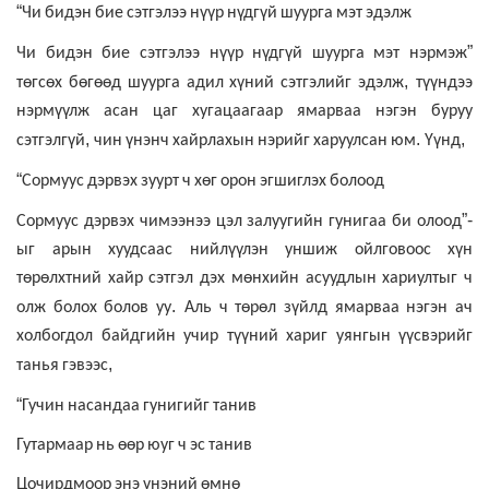
“
Чи
бидэн
бие
сэтгэлээ
нүүр
нүдгүй
шуурга
мэт
эдэлж
”
Чи
бидэн
бие
сэтгэлээ
нүүр
нүдгүй
шуурга
мэт
нэрмэж
,
төгсөх
бөгөөд
шуурга
адил
хүний
сэтгэлийг
эдэлж
түүндээ
нэрмүүлж
асан
цаг
хугацаагаар
ямарваа
нэгэн
буруу
,
.
,
сэтгэлгүй
чин
үнэнч
хайрлахын
нэрийг
харуулсан
юм
Үүнд
“
Сормуус
дэрвэх
зуурт
ч
хөг
орон
эгшиглэх
болоод
”-
Сормуус
дэрвэх
чимээнээ
цэл
залуугийн
гунигаа
би
олоод
ыг
арын
хуудсаас
нийлүүлэн
уншиж
ойлговоос
хүн
төрөлхтний
хайр
сэтгэл
дэх
мөнхийн
асуудлын
хариултыг
ч
.
олж
болох
болов
уу
Аль
ч
төрөл
зүйлд
ямарваа
нэгэн
ач
холбогдол
байдгийн
учир
түүний
хариг
уянгын
үүсвэрийг
,
танья
гэвээс
“
Гучин
насандаа
гунигийг
танив
Гутармаар
нь
өөр
юуг
ч
эс
танив
Цочирдмоор
энэ
үнэний
өмнө