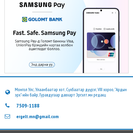
Монгол Улс, Улаанбаатар хот, Сүхбаатар дүүрэг, VIII хороо, "Ардын
эрх"-ийн байр, Гуравдугаар давхарт Эргэлт.мн редакц
7509-1188
ergelt.mn@gmail.com