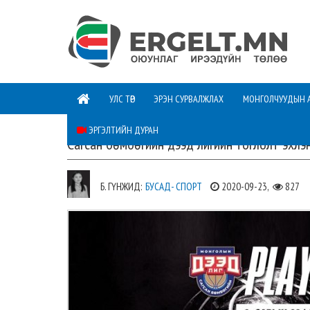
УЛС ТӨР
ЭРЭН СУРВАЛЖЛАХ
МОНГОЛЧУУДЫН 
ЭРГЭЛТИЙН ДУРАН
Сагсан бөмбөгийн дээд лигийн тоглолт эхлэ
Б. ГҮНЖИД:
БУСАД- СПОРТ
2020-09-23,
827