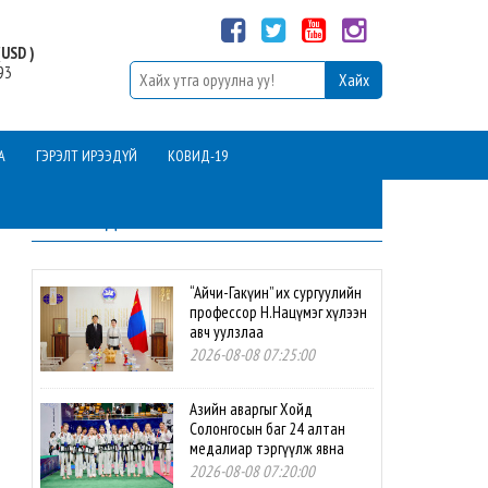
USD )
93
А
ГЭРЭЛТ ИРЭЭДҮЙ
КОВИД-19
ШИНЭ МЭДЭЭ
“Айчи-Гакүин” их сургуулийн
профессор Н.Нацүмэг хүлээн
авч уулзлаа
2026-08-08 07:25:00
Азийн аваргыг Хойд
Солонгосын баг 24 алтан
медалиар тэргүүлж явна
2026-08-08 07:20:00