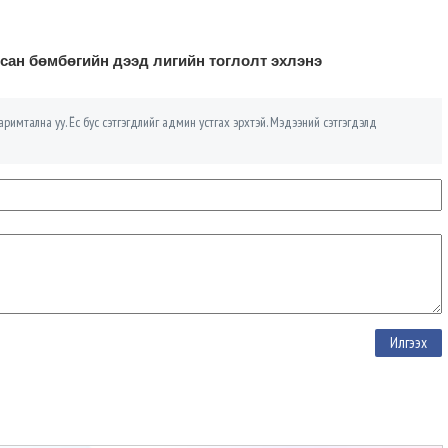
сан бөмбөгийн дээд лигийн тоглолт эхлэнэ
римтална уу. Ёс бус сэтгэгдлийг админ устгах эрхтэй. Мэдээний сэтгэгдэлд