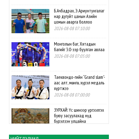
Б.Ачбадрах, Э.Ариунтунгалаг
нар дугуйт цанын Азийн
цомын аварга боллоо
2026-08-08 07:10:00
Монголын баг, Хятадын
багийг 3:0-ээр буулган авлаа
2026-08-08 07:05:00
Таеквондо-гийн “Grand slam”-
аас алт, мөнгө, хүрэл медаль
хүртжээ
2026-08-08 07:00:00
ЗУРХАЙ: Үс шинээр үргээлгэх
буюу засуулахад нүд
бүрэлзэн улцайна
2026-08-08 06:00:00
НИЙТЛЭЛЧИД