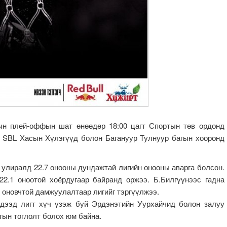
ын плей-оффын шат өнөөдөр 18:00 цагт Спортын төв ордонд
 SBL Хасын Хүлэгүүд болон Багануур Тулнуур багын хооронд
 улиралд 22.7 онооны дундажтай лигийн онооны аварга болсон.
22.1 оноотой хоёрдугаар байранд оржээ. Б.Билгүүнээс гадна
9 оновчтой дамжуулалтаар лигийг тэргүүлжээ.
 дээд лигт хүч үзэж буй Эрдэнэтийн Уурхайчид болон залуу
агын тоглолт болох юм байна.