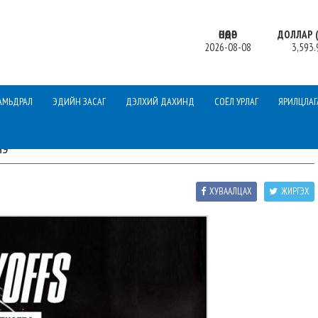
ӨНӨӨДӨР
ДОЛЛАР (
2026-08-08
3,593.
АМЬДРАЛ
ЭДИЙН ЗАСАГ
ДЭЛХИЙ ДАХИНД
СОЁЛ УРЛАГ
ЯРИЛЦЛАГ
нэ
ХУВААЛЦАХ
ЖИРГЭХ