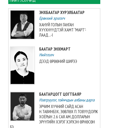
ЦАГ АГААР: Улаанбаатарт
өдөртөө 32 хэм дулаан
ЭНХБААТАР ХҮРЭЛБААТАР
байна
Ерөнхий эрхлэгч
2026-08-08 06:00:00
ХАНУЙ ГОЛЫН ГАНГАН
ХҮҮХНҮҮДТЭЙ ХАМТ “МАРТ”-
Өнөөдөр 14:00 цагт 34 вагон
ЛААД...-I
автобензин орж ирнэ
2026-08-07 12:54:49
БААТАР ЭНХМАРТ
Нийтлэлч
ДЭЭД ӨРӨӨНИЙ ШИРЭЭ
Б.Пүрэвдагва: Найман
салбарын 103 үйлчилгээний
бүртгэлийг цуцалснаар
бизнес эрхлэхэд таатай
нөхцөл бүрдэнэ
2026-08-07 12:27:32
БААТАРЦОГТ ЦОГТБАЯР
Нэвтрүүлэг, тоймчдын албаны дарга
Согтуугаар тээврийн
ЭРЧИМ ХҮЧНИЙ САЙД АСАН
хэрэгсэл жолоодсон 69
Н.ТАВИНБЭХ, ЗӨВЛӨХ П.ТОВУУДОРЖ
дуудлага бүртгэгджээ
ХОЁРЫН 2.6 САЯ АМ.ДОЛЛАРЫН
ЭРҮҮГИЙН ХЭРЭГ ХЭРХЭН ӨРНӨСӨН
2026-08-07 11:04:33
БЭ