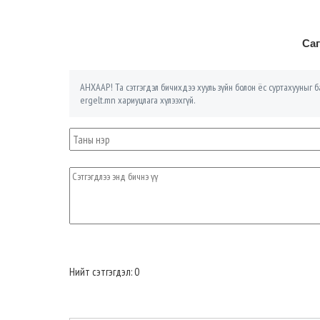
Саг
АНХААР! Та сэтгэгдэл бичихдээ хууль зүйн болон ёс суртахууныг ба
ergelt.mn хариуцлага хүлээхгүй.
Нийт сэтгэгдэл: 0