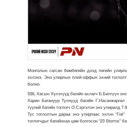
Монголын сагсан бөмбөгийн дээд лигийн улирл
эхлэнэ. Энэ улирлын плей-оффын эхний тоглолт
болно.
SBL Хасын Хүлэгүүд багийн ахлагч Б.Билгүүн энэ
Харин Багануур Тулнууд багийн Г.Насанжаргал 
түүний багийн тоглогч О.Сэргэлэн энэ улиралд 7.
Тус тоглолтын дараа энэ улирлаас эхлэн “Гоё”
тоглогчдыг багийнхаа цөм болгосон “23 Storms” б