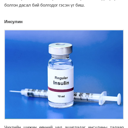
болгон дасал бий болгодог гэсэн үг биш.
Инсулин
Чихрийн шижин өвчний үед ашигладаг инсулины талаар