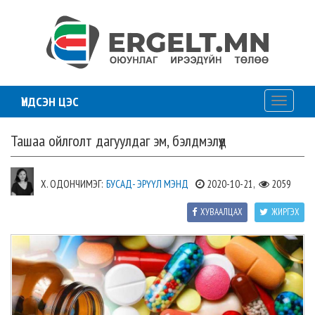
ҮНДСЭН ЦЭС
Toggle
navigati
Ташаа ойлголт дагуулдаг эм, бэлдмэлүүд
Х. ОДОНЧИМЭГ:
БУСАД- ЭРҮҮЛ МЭНД
2020-10-21,
2059
ХУВААЛЦАХ
ЖИРГЭХ