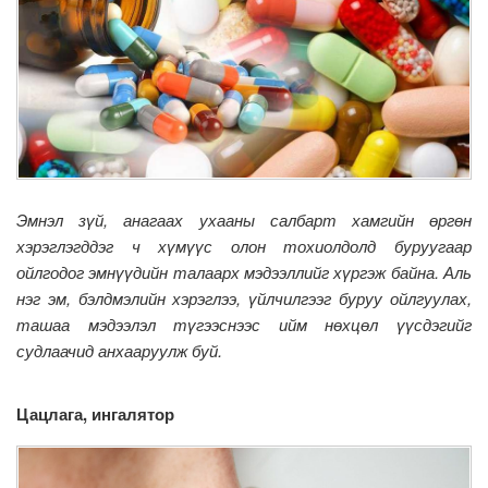
Эмнэл зүй, анагаах ухааны салбарт хамгийн өргөн
хэрэглэгддэг ч хүмүүс олон тохиолдолд буруугаар
ойлгодог эмнүүдийн талаарх мэдээллийг хүргэж байна. Аль
нэг эм, бэлдмэлийн хэрэглээ, үйлчилгээг буруу ойлгуулах,
ташаа мэдээлэл түгээснээс ийм нөхцөл үүсдэгийг
судлаачид анхааруулж буй.
Цацлага, ингалятор