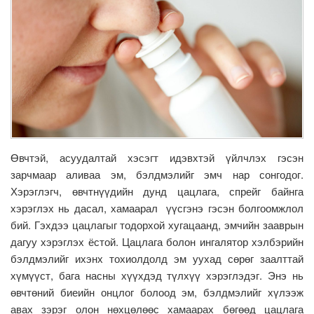
Өвчтэй, асуудалтай хэсэгт идэвхтэй үйлчлэх гэсэн
зарчмаар аливаа эм, бэлдмэлийг эмч нар сонгодог.
Хэрэглэгч, өвчтнүүдийн дунд цацлага, спрейг байнга
хэрэглэх нь дасал, хамаарал үүсгэнэ гэсэн болгоомжлол
бий. Гэхдээ цацлагыг тодорхой хугацаанд, эмчийн зааврын
дагуу хэрэглэх ёстой. Цацлага болон ингалятор хэлбэрийн
бэлдмэлийг ихэнх тохиолдолд эм уухад сөрөг заалттай
хүмүүст, бага насны хүүхдэд түлхүү хэрэглэдэг. Энэ нь
өвчтөний биеийн онцлог болоод эм, бэлдмэлийг хүлээж
авах зэрэг олон нөхцөлөөс хамаарах бөгөөд цацлага