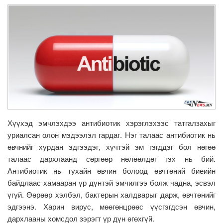
Хүүхэд эмчлэхдээ антибиотик хэрэглэхээс татгалзахыг
уриалсан олон мэдээлэл гардаг. Нэг талаас антибиотик нь
өвчнийг хурдан эдгээдэг, хүчтэй эм гэгддэг бол нөгөө
талаас дархлаанд сөргөөр нөлөөлдөг гэх нь бий.
Антибиотик нь тухайн өвчин болоод өвчтөний биеийн
байдлаас хамааран үр дүнтэй эмчилгээ болж чадна, эсвэл
үгүй. Өөрөөр хэлбэл, бактерын халдварыг дарж, өвчтөнийг
эдгээнэ. Харин вирус, мөөгөнцрөөс үүсгэгдсэн өвчин,
дархлааны хомсдол зэрэгт үр дүн өгөхгүй.