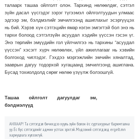
талаарх ташаа ойлголт олон. Тархинд нөлөөлдөг, сэтгэл
зүйн дасал үүсгэдэг зэрэг түгээмэл ойлголтуудын улмаас
эдгээр эм, бэлдмэлийг эмчилгээнд ашиглахыг эсэргүүцэх
нь бий. Хэрэв хүн сэтгэцийн ямар нэгэн эмгэгтэй бол энэ нь
тархи болоод сэтгэлзүйн асуудал хэдийн үүссэн гэсэн үг.
Энэ төрлийн эмүүдийн гол үйлчилгээ нь тархины “асуудал
үүссэн” хэсэгт хүрч нөлөөлөх, үйл ажиллагааг нь хэвийн
болгоход чиглэдэг. Гэхдээ мэргэжлийн эмчийн хяналтад,
зааврын дагуу тодорхой хугацаанд эмчилгээнд ашиглана.
Бусад тохиолдолд сөрөг нөлөө үзүүлж болзошгүй.
Ташаа ойлголт дагуулдаг эм,
бэлдмэлүүд
АНХААР! Та сэтгэгдэл бичихдээ хууль зүйн болон ёс суртахууныг баримтална
уу. Ёс бус сэтгэгдлийг админ устгах эрхтэй. Мэдээний сэтгэгдэлд ergelt.mn
хариуцлага хүлээхгүй.