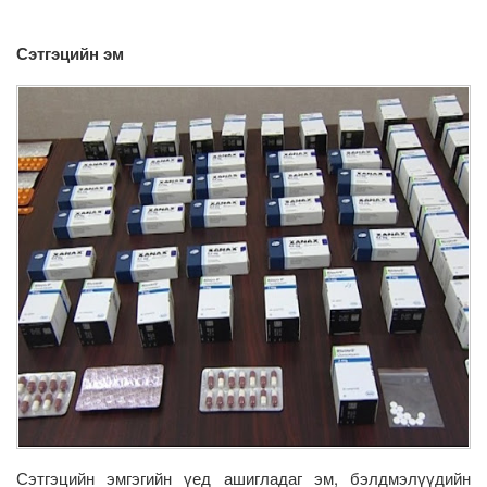
Сэтгэцийн эм
Сэтгэцийн эмгэгийн үед ашигладаг эм, бэлдмэлүүдийн