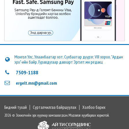
Монгол Улс, Улаанбаатар хот, Сүхбаатар дүүрэг, VIII хороо, "Ардын
эрх"-ийн байр, Гуравдугаар давхарт Эргэлт.мн редакц
7509-1188
ergelt.mn@gmail.com
Бидний тухай
Сурталчилгаа байршуулах
Холбоо барих
2026 © Зохиогчийн эрх хуулиар хамгаалагдсан. Мэдээлэл хуулбарлах хориотой.