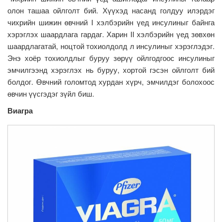
олон ташаа ойлголт бий. Хүүхэд насанд голдуу илэрдэг
чихрийн шижин өвчний I хэлбэрийн үед инсулиныг байнга
хэрэглэх шаардлага гардаг. Харин II хэлбэрийн үед зөвхөн
шаардлагатай, ноцтой тохиолдолд л инсулиныг хэрэглэдэг.
Энэ хоёр тохиолдлыг буруу зөрүү ойлгодгоос инсулиныг
эмчилгээнд хэрэглэх нь буруу, хортой гэсэн ойлголт бий
болдог. Өвчний голомтод хурдан хүрч, эмчилдэг болохоос
өвчин үүсгэдэг зүйл биш.
Виагра