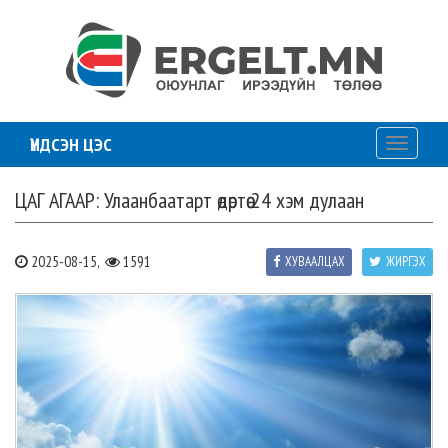
ҮНДСЭН ЦЭС
Toggle
navigati
ЦАГ АГААР: Улаанбаатарт өдөртөө 24 хэм дулаан
2025-08-15,
1591
ХУВААЛЦАХ
ЖИРГЭХ