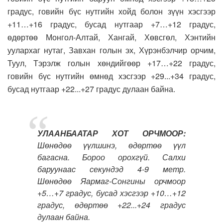
градус, говийн бүс нутгийн хойд болон зүүн хэсгээр
+11…+16 градус, бусад нутгаар +7…+12 градус,
өдөртөө Монгол-Алтай, Хангай, Хөвсгөл, Хэнтийн
уулархаг нутаг, Завхан голын эх, Хүрэнбэлчир орчим,
Туул, Тэрэлж голын хөндийгөөр +17…+22 градус,
говийн бүс нутгийн өмнөд хэсгээр +29...+34 градус,
бусад нутгаар +22...+27 градус дулаан байна.
УЛААНБААТАР ХОТ ОРЧМООР:
Шөнөдөө үүлшинэ, өдөртөө үүл
багасна. Бороо орохгүй. Салхи
баруунаас секундэд 4-9 метр.
Шөнөдөө Яармаг-Сонгины орчмоор
+5…+7 градус, бусад хэсгээр +10…+12
градус, өдөртөө +22...+24 градус
дулаан байна.