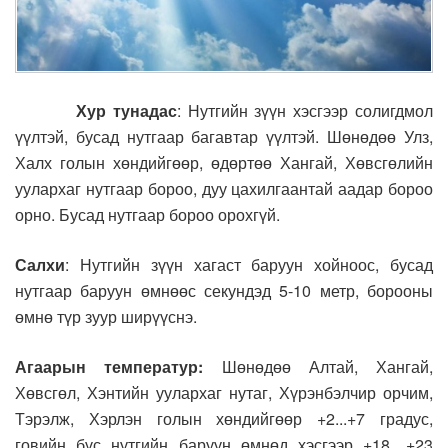
Хур тунадас
: Нутгийн зүүн хэсгээр солигдмол
үүлтэй, бусад нутгаар багавтар үүлтэй. Шөнөдөө Улз,
Халх голын хөндийгөөр, өдөртөө Хангай, Хөвсгөлийн
уулархаг нутгаар бороо, дуу цахилгаантай аадар бороо
орно. Бусад нутгаар бороо орохгүй.
Салхи
: Нутгийн зүүн хагаст баруун хойноос, бусад
нутгаар баруун өмнөөс секундэд 5-10 метр, борооны
өмнө түр зуур ширүүснэ.
Агаарын температур:
Шөнөдөө Алтай, Хангай,
Хөвсгөл, Хэнтийн уулархаг нутаг, Хүрэнбэлчир орчим,
Тэрэлж, Хэрлэн голын хөндийгөөр +2...+7 градус,
говийн бүс нутгийн баруун өмнөд хэсгээр +18…+23