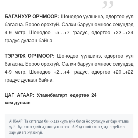
БАГАНУУР ОРЧМООР:
Шөнөдөө үүлшинэ, өдөртөө үүл
багасна. Бороо орохгүй. Салхи баруун өмнөөс секундэд
4-9 метр. Шөнөдөө +5…+7 градус, өдөртөө +22...+24
градус дулаан байна.
ТЭРЭЛЖ ОРЧМООР:
Шөнөдөө үүлшинэ, өдөртөө үүл
багасна. Бороо орохгүй. Салхи баруун өмнөөс секундэд
4-9 метр. Шөнөдөө +2…+4 градус, өдөртөө +20...+22
градус дулаан байна.
ЦАГ АГААР: Улаанбаатарт өдөртөө 24
хэм дулаан
АНХААР! Та сэтгэгдэл бичихдээ хууль зүйн болон ёс суртахууныг баримтална
уу. Ёс бус сэтгэгдлийг админ устгах эрхтэй. Мэдээний сэтгэгдэлд ergelt.mn
хариуцлага хүлээхгүй.