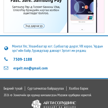
Монгол Улс, Улаанбаатар хот, Сүхбаатар дүүрэг, VIII хороо, "Ардын
эрх"-ийн байр, Гуравдугаар давхарт Эргэлт.мн редакц
7509-1188
ergelt.mn@gmail.com
Бидний тухай
Сурталчилгаа байршуулах
Холбоо барих
2026 © Зохиогчийн эрх хуулиар хамгаалагдсан. Мэдээлэл хуулбарлах хориотой.