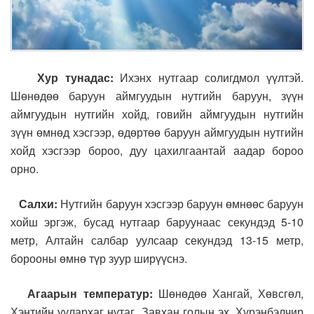
Хур тунадас:
Ихэнх нутгаар солигдмол үүлтэй.
Шөнөдөө баруун аймгуудын нутгийн баруун, зүүн
аймгуудын нутгийн хойд, говийн аймгуудын нутгийн
зүүн өмнөд хэсгээр, өдөртөө баруун аймгуудын нутгийн
хойд хэсгээр бороо, дуу цахилгаантай аадар бороо
орно.
Салхи:
Нутгийн баруун хэсгээр баруун өмнөөс баруун
хойш эргэж, бусад нутгаар баруунаас секундэд 5-10
метр, Алтайн салбар уулсаар секундэд 13-15 метр,
борооны өмнө түр зуур ширүүснэ.
Агаарын температур:
Шөнөдөө Хангай, Хөвсгөл,
Хэнтийн уулархаг нутаг, Завхан голын эх, Хүрэнбэлчир