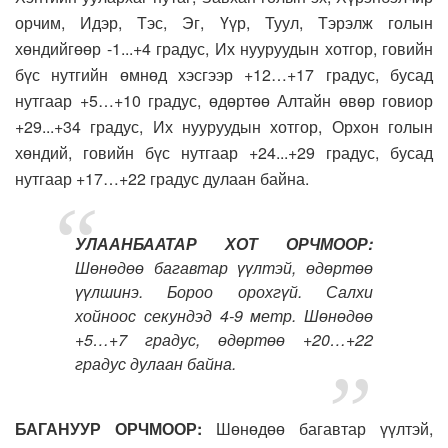
орчим, Идэр, Тэс, Эг, Үүр, Туул, Тэрэлж голын
хөндийгөөр -1...+4 градус, Их нууруудын хотгор, говийн
бүс нутгийн өмнөд хэсгээр +12…+17 градус, бусад
нутгаар +5…+10 градус, өдөртөө Алтайн өвөр говиор
+29...+34 градус, Их нууруудын хотгор, Орхон голын
хөндий, говийн бүс нутгаар +24...+29 градус, бусад
нутгаар +17…+22 градус дулаан байна.
УЛААНБААТАР ХОТ ОРЧМООР:
Шөнөдөө багавтар үүлтэй, өдөртөө
үүлшинэ. Бороо орохгүй. Салхи
хойноос секундэд 4-9 метр. Шөнөдөө
+5…+7 градус, өдөртөө +20…+22
градус дулаан байна.
БАГАНУУР ОРЧМООР:
Шөнөдөө багавтар үүлтэй,