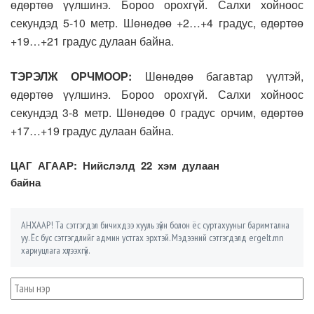
өдөртөө үүлшинэ. Бороо орохгүй. Салхи хойноос
секундэд 5-10 метр. Шөнөдөө +2…+4 градус, өдөртөө
+19…+21 градус дулаан байна.
ТЭРЭЛЖ ОРЧМООР:
Шөнөдөө багавтар үүлтэй,
өдөртөө үүлшинэ. Бороо орохгүй. Салхи хойноос
секундэд 3-8 метр. Шөнөдөө 0 градус орчим, өдөртөө
+17…+19 градус дулаан байна.
ЦАГ АГААР: Нийслэлд 22 хэм дулаан
байна
АНХААР! Та сэтгэгдэл бичихдээ хууль зүйн болон ёс суртахууныг баримтална
уу. Ёс бус сэтгэгдлийг админ устгах эрхтэй. Мэдээний сэтгэгдэлд ergelt.mn
хариуцлага хүлээхгүй.