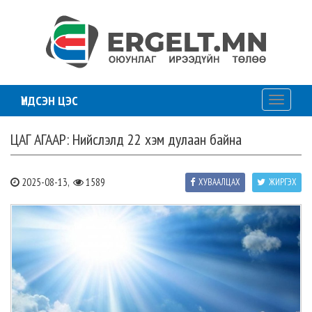
ҮНДСЭН ЦЭС
Toggle
navigati
ЦАГ АГААР: Нийслэлд 22 хэм дулаан байна
2025-08-13,
1589
ХУВААЛЦАХ
ЖИРГЭХ