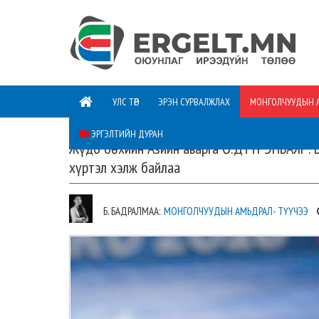
УЛС ТӨР
ЭРЭН СУРВАЛЖЛАХ
МОНГОЛЧУУДЫН 
ЭРГЭЛТИЙН ДУРАН
Жүдо бөхийн Азийн аварга Ө.ДҮҮРЭНБАЯР: Бө
хүртэл хэлж байлаа
Б. БАДРАЛМАА:
МОНГОЛЧУУДЫН АМЬДРАЛ- ТҮҮЧЭЭ