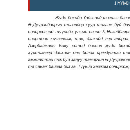
ШҮҮМЖ
Жүдо бөхийн Үндэсний шигшээ багийн там
Ө.Дүүрэнбаярын төгөлдөр хуур тоглож буй бич
сонирхогчид түүнийг улсын начин Л.Өлзийбаяры
спортоор хичээллэж, тив, дэлхийд нэр алдраа
Азербайжаны Баку хотод болсон жүдо бөхий
хүртсэнээр дэлхийн бөх болох ирээдүйтэй та
амжилттай явж буй залуу тамирчин Ө.Дүүрэнбая
та санаж байгаа биз ээ. Түүний хөгжим сонирхож