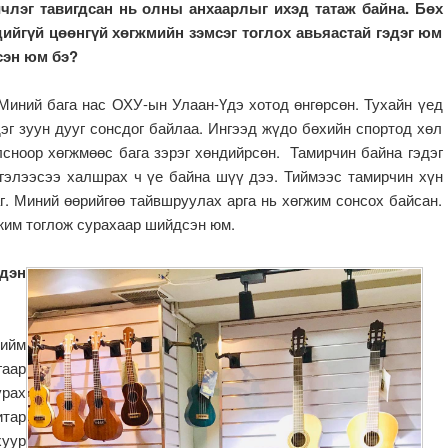
члэг тавигдсан нь олны анхаарлыг ихэд татаж байна. Бөх
ийгүй цөөнгүй хөгжмийн зэмсэг тоглох авьяастай гэдэг юм
сэн юм бэ?
Миний бага нас ОХУ-ын Улаан-Үдэ хотод өнгөрсөн. Тухайн үед
эг зуун дууг сонсдог байлаа. Ингээд жүдо бөхийн спортод хөл
сноор хөгжмөөс бага зэрэг хөндийрсөн. Тамирчин байна гэдэг
гэлээсээ халшрах ч үе байна шүү дээ. Тиймээс тамирчин хүн
г. Миний өөрийгөө тайвшруулах арга нь хөгжим сонсох байсан.
жим тоглож сурахаар шийдсэн юм.
дэн
тийм
гаар
урах
итар
хуур