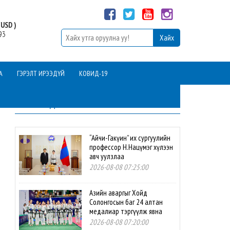
USD )
93
А
ГЭРЭЛТ ИРЭЭДҮЙ
КОВИД-19
ШИНЭ МЭДЭЭ
“Айчи-Гакүин” их сургуулийн
профессор Н.Нацүмэг хүлээн
авч уулзлаа
2026-08-08 07:25:00
Азийн аваргыг Хойд
Солонгосын баг 24 алтан
медалиар тэргүүлж явна
2026-08-08 07:20:00