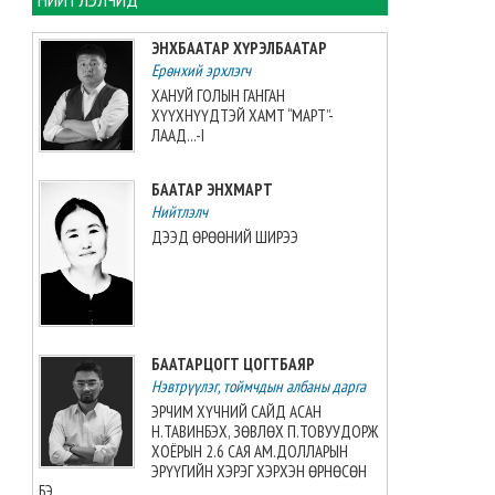
ЦАГ АГААР: Улаанбаатарт
өдөртөө 32 хэм дулаан
ЭНХБААТАР ХҮРЭЛБААТАР
байна
Ерөнхий эрхлэгч
2026-08-08 06:00:00
ХАНУЙ ГОЛЫН ГАНГАН
ХҮҮХНҮҮДТЭЙ ХАМТ “МАРТ”-
Өнөөдөр 14:00 цагт 34 вагон
ЛААД...-I
автобензин орж ирнэ
2026-08-07 12:54:49
БААТАР ЭНХМАРТ
Нийтлэлч
ДЭЭД ӨРӨӨНИЙ ШИРЭЭ
Б.Пүрэвдагва: Найман
салбарын 103 үйлчилгээний
бүртгэлийг цуцалснаар
бизнес эрхлэхэд таатай
нөхцөл бүрдэнэ
2026-08-07 12:27:32
БААТАРЦОГТ ЦОГТБАЯР
Нэвтрүүлэг, тоймчдын албаны дарга
Согтуугаар тээврийн
ЭРЧИМ ХҮЧНИЙ САЙД АСАН
хэрэгсэл жолоодсон 69
Н.ТАВИНБЭХ, ЗӨВЛӨХ П.ТОВУУДОРЖ
дуудлага бүртгэгджээ
ХОЁРЫН 2.6 САЯ АМ.ДОЛЛАРЫН
ЭРҮҮГИЙН ХЭРЭГ ХЭРХЭН ӨРНӨСӨН
2026-08-07 11:04:33
БЭ