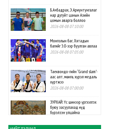
Б.Ачбадрах, Э.Ариунтунгалаг
нар дугуйт цанын Азийн
цомын аварга боллоо
2026-08-08 07:10:00
Монголын баг, Хятадын
багийг 3:0-ээр буулган авлаа
2026-08-08 07:05:00
Таеквондо-гийн “Grand slam”-
аас алт, мөнгө, хүрэл медаль
хүртжээ
2026-08-08 07:00:00
ЗУРХАЙ: Үс шинээр үргээлгэх
буюу засуулахад нүд
бүрэлзэн улцайна
2026-08-08 06:00:00
НИЙТЛЭЛЧИД