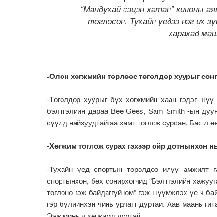
“Мандухай сэцэн хатан” киноны ая
тоглосон. Тухайн үедээ нэг их зү
харахад маш
-Олон хөгжмийн төрлөөс төгөлдөр хуурыг сонг
-Төгөлдөр хуурыг бүх хөгжмийн хаан гэдэг шүү
бэлтгэлийн дараа Bee Gees, Sam Smith -ын дуун
сүүлд найзуудтайгаа хамт тоглож сурсан. Бас л ө
-Хөгжим тоглож сурах гэхээр ойр дотнынхон н
-Тухайн үед спортын төрөлдөө илүү амжилт г
спортынхон, бөх сонирхогчид “Бэлтгэлийн хажууг
тоглоно гэж байдаггүй юм” гэж шүүмжлэх үе ч ба
гэр бүлийнхэн чинь урлагт дуртай. Аав маань гит
Ээж минь ч хөгжимд дуртай.