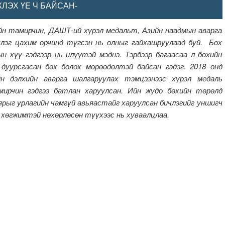
ЛЭХ ҮЕ Ч БАЙСАН-
ирчин, ДАШТ-ий хүрэл медальт, Азийн наадмын аварга
лэг цахим орчинд түгсэн нь олныг гайхашруулаад буй. Бөх
н хүү гэдгээр нь илүүтэй мэднэ. Тэрбээр багаасаа л бөхийн
 дуурсгасан бөх болох мөрөөдөлтэй байсан гэдэг. 2018 онд
н дэлхийн аварга шалгаруулах тэмцээнээс хүрэл медаль
мирчин гэдгээ батлан харуулсан. Ийн жүдо бөхийн төрөлд
рыг урлагийн чамгүй авьяастайг харуулсан бичлэгийг уншигч
, хөгжимтэй нөхөрлөсөн түүхээс нь хуваалцлаа.