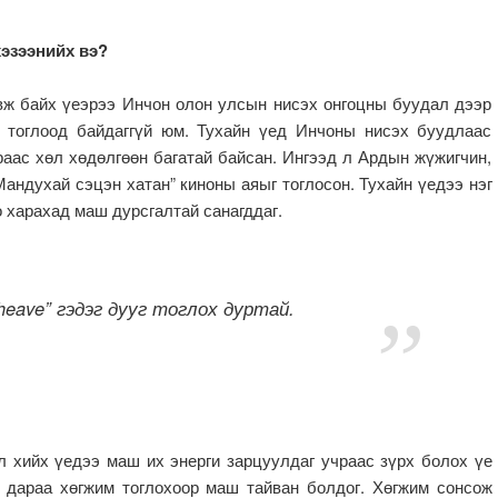
хэзээнийх вэ?
вж байх үеэрээ Инчон олон улсын нисэх онгоцны буудал дээр
м тоглоод байдаггүй юм. Тухайн үед Инчоны нисэх буудлаас
аас хөл хөдөлгөөн багатай байсан. Ингээд л Ардын жүжигчин,
андухай сэцэн хатан” киноны аяыг тоглосон. Тухайн үедээ нэг
о харахад маш дурсгалтай санагддаг.
n heave” гэдэг дууг тоглох дуртай.
л хийх үедээ маш их энерги зарцуулдаг учраас зүрх болох үе
э дараа хөгжим тоглохоор маш тайван болдог. Хөгжим сонсож