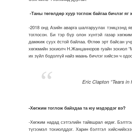
-Таны төгөлдөр хуур тоглож байгаа бичлэг яг 
-2018 онд Азийн аварга шалгаруулах тэмцээнд я
тоглосон. Би тэр бүр олон хүнтэй газар хөгжи
дамжиж суух ёстой байлаа. Өглөө эрт байсан учр
хөгжмийн зохиолч Н.Жанцанноров гуайн зохиол “М
их зүйл бодолгүй найз маань бичлэг хийсэн ч одо
Eric Clapton “Tears i
-Хөгжим тоглож байхдаа та юу мэдэрдэг вэ?
-Хөгжим надад сэтгэлийн тайвшрал өгдөг. Бэлтгэ
түгээмэл тохиолддог. Харин бэлтгэл хийснийхэ