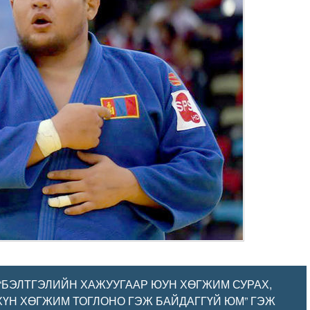
“БЭЛТГЭЛИЙН ХАЖУУГААР ЮУН ХӨГЖИМ СУРАХ,
 ХҮН ХӨГЖИМ ТОГЛОНО ГЭЖ БАЙДАГГҮЙ ЮМ” ГЭЖ