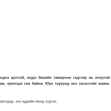
рцага цолтой, жүдо бөхийн тамирчин гэдгээр нь илүүтэй
аж, ярилцах гэж байна. Юун түрүүнд энэ хүсэлтийг маань
шигчдад энэ өдрийн мэнд хүргэе.