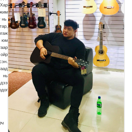
 Хар
ожим
г нь
тар,
лгаж
х юм
гаар
ойр
сэн.
гаад
 нь
лдээ
одог
лч