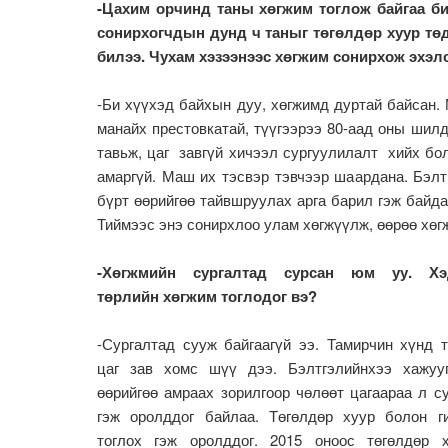
-Цахим орчинд таны хөгжим тоглож байгаа би
сонирхогчдын дунд ч таныг төгөлдөр хуур төд
билээ. Чухам хэзээнээс хөгжим сонирхож эхэл
-Би хүүхэд байхын дуу, хөгжимд дуртай байсан. 
манайх престовкатай, түүгээрээ 80-аад оны шилд
тавьж, цаг завгүй хичээл сургуулилалт хийх бол
амаргүй. Маш их тэсвэр тэвчээр шаардана. Бэлт
бүрт өөрийгөө тайвшруулах арга барил гэж байда
Тиймээс энэ сонирхлоо улам хөгжүүлж, өөрөө хөг
-Хөгжмийн сургалтад сурсан юм уу. Хэ
төрлийн хөгжим тоглодог вэ?
-Сургалтад сууж байгаагүй ээ. Тамирчин хүнд 
цаг зав хомс шүү дээ. Бэлтгэлийнхээ хажуу
өөрийгөө амраах зорилгоор чөлөөт цагаараа л с
гэж оролддог байлаа. Төгөлдөр хуур болон г
тоглох гэж оролддог. 2015 оноос төгөлдөр 