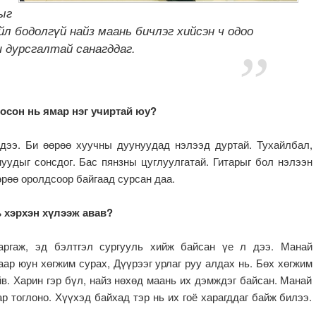
ыг
йл бодолгүй найз маань бичлэг хийсэн ч одоо
 дурсгалтай санагддаг.
осон нь ямар нэг учиртай юу?
 дээ. Би өөрөө хуучны дуунуудад нэлээд дуртай. Тухайлбал,
уудыг сонсдог. Бас пянзны цуглуулгатай. Гитарыг бол нэлээн
өрөө оролдсоор байгаад сурсан даа.
ь хэрхэн хүлээж авав?
аргаж, эд бэлтгэл сургууль хийж байсан үе л дээ. Манай
аар юун хөгжим сурах, Дүүрээг урлаг руу алдах нь. Бөх хөгжим
йв. Харин гэр бүл, найз нөхөд маань их дэмждэг байсан. Манай
ар тоглоно. Хүүхэд байхад тэр нь их гоё харагддаг байж билээ.