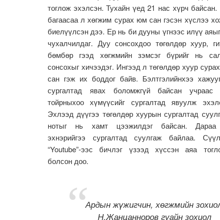
тоглож эхэлсэн. Тухайн үед 21 нас хүрч байсан.
багаасаа л хөгжим сурах юм сан гэсэн хүслээ х
биелүүлсэн дээ. Ер нь би дууны үгнээс илүү аяы
чухалчилдаг. Дуу сонсохдоо төгөлдөр хуур, ги
бөмбөр гээд хөгжмийн зэмсэг бүрийг нь са
сонсохыг хичээдэг. Ингээд л төгөлдөр хуур сура
сан гэж их боддог байв. Бэлтгэлийнхээ хажуу
сургалтад явах боломжгүй байсан учраас 
тойрныхоо хүмүүсийг сургалтад явуулж эхэл
Эхлээд дүүгээ төгөлдөр хуурын сургалтад суул
нотыг нь хамт цээжилдэг байсан. Дараа
эхнэрийгээ сургалтад суулгаж байлаа. Сүү
“Youtube”-ээс бичлэг үзээд хүссэн аяа тогл
болсон доо.
Ардын жүжигчин, хөгжмийн зохио
Н.Жанцанноров гуайн зохиол