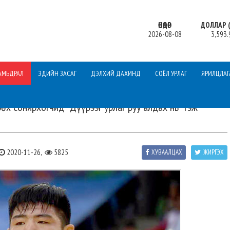
ӨНӨӨДӨР
ДОЛЛАР (
2026-08-08
3,593.
АМЬДРАЛ
ЭДИЙН ЗАСАГ
ДЭЛХИЙ ДАХИНД
СОЁЛ УРЛАГ
ЯРИЛЦЛАГ
х сонирхогчид "Дүүрээг урлаг руу алдах нь" гэж
2020-11-26,
5825
ХУВААЛЦАХ
ЖИРГЭХ