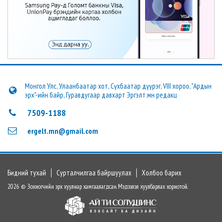
Монгол Улс, Улаанбаатар хот, Сүхбаатар дүүрэг, VIII хороо, "Ардын
эрх"-ийн байр, Гуравдугаар давхарт Эргэлт.мн редакц
7509-1188
ergelt.mn@gmail.com
Бидний тухай
Сурталчилгаа байршуулах
Холбоо барих
2026 © Зохиогчийн эрх хуулиар хамгаалагдсан. Мэдээлэл хуулбарлах хориотой.