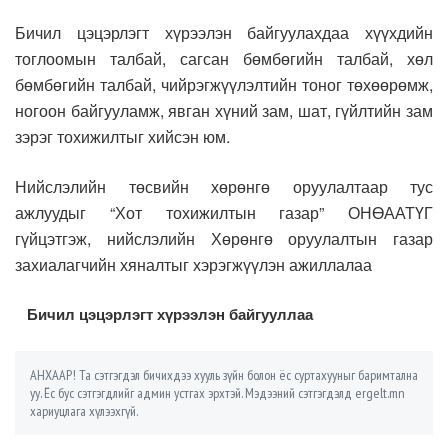
Бичил цэцэрлэгт хүрээлэн байгуулахдаа хүүхдийн
тоглоомын талбай, сагсан бөмбөгийн талбай, хөл
бөмбөгийн талбай, чийрэгжүүлэлтийн тоног төхөөрөмж,
ногоон байгууламж, явган хүний зам, шат, гүйлтийн зам
зэрэг тохижилтыг хийсэн юм.
Нийслэлийн төсвийн хөрөнгө оруулалтаар тус
ажлуудыг “Хот тохижилтын газар” ОНӨААТҮГ
гүйцэтгэж, нийслэлийн Хөрөнгө оруулалтын газар
захиалагчийн хяналтыг хэрэгжүүлэн ажиллалаа
Бичил цэцэрлэгт хүрээлэн байгууллаа
АНХААР! Та сэтгэгдэл бичихдээ хууль зүйн болон ёс суртахууныг баримтална
уу. Ёс бус сэтгэгдлийг админ устгах эрхтэй. Мэдээний сэтгэгдэлд ergelt.mn
хариуцлага хүлээхгүй.