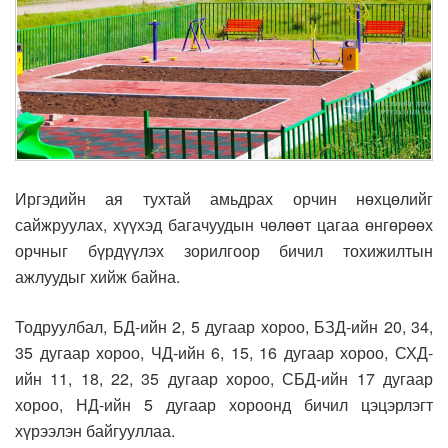
Иргэдийн ая тухтай амьдрах орчин нөхцөлийг
сайжруулах, хүүхэд багачуудын чөлөөт цагаа өнгөрөөх
орчныг бүрдүүлэх зорилгоор бичил тохижилтын
ажлуудыг хийж байна.
Тодруулбал, БД-ийн 2, 5 дугаар хороо, БЗД-ийн 20, 34,
35 дугаар хороо, ЧД-ийн 6, 15, 16 дугаар хороо, СХД-
ийн 11, 18, 22, 35 дугаар хороо, СБД-ийн 17 дугаар
хороо, НД-ийн 5 дугаар хороонд бичил цэцэрлэгт
хүрээлэн байгууллаа.