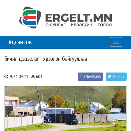
ҮНДСЭН ЦЭС
Toggle
navigati
Бичил цэцэрлэгт хүрээлэн байгууллаа
2024-09-11,
604
ХУВААЛЦАХ
ЖИРГЭХ