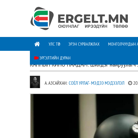
УЛС ТӨР
ЭРЭН СУРВАЛЖЛАХ
МОНГОЛЧУУДЫН 
ЭРГЭЛТИЙН ДУРАН
КАННЫН КИНО НААДАМ: Шилдэг найруулагч 
А. АЗСАЙХАН:
СОЁЛ УРЛАГ- МЭДЭЭ МЭДЭЭЛЭЛ
20