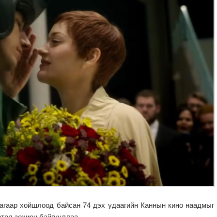
аагаар хойшлоод байсан 74 дэх удаагийн Каннын кино наадмыг
тод зохион байгууллаа.