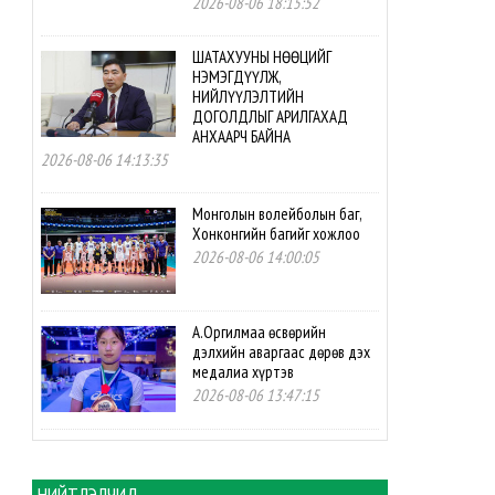
2026-08-06 18:15:52
ШАТАХУУНЫ НӨӨЦИЙГ
НЭМЭГДҮҮЛЖ,
НИЙЛҮҮЛЭЛТИЙН
ДОГОЛДЛЫГ АРИЛГАХАД
АНХААРЧ БАЙНА
2026-08-06 14:13:35
Монголын волейболын баг,
Хонконгийн багийг хожлоо
2026-08-06 14:00:05
А.Оргилмаа өсвөрийн
дэлхийн аваргаас дөрөв дэх
медалиа хүртэв
2026-08-06 13:47:15
М.Мөнххайр өсвөрийн
дэлхийн аваргаас хүрэл
медаль авлаа
НИЙТЛЭЛЧИД