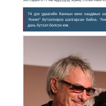
74 дэх удаагийн Каннын кино наадмын ш
“Аннет” бүтээлээрээ шалгарсан байна. “Ан
дахь бүтээл болсон юм.