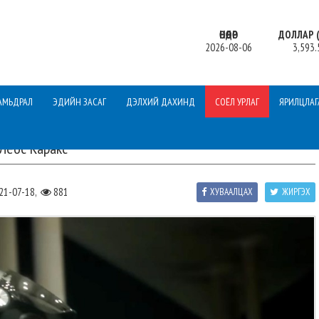
ӨНӨӨДӨР
ДОЛЛАР (
2026-08-06
3,593.
АМЬДРАЛ
ЭДИЙН ЗАСАГ
ДЭЛХИЙ ДАХИНД
СОЁЛ УРЛАГ
ЯРИЛЦЛАГ
Леос Каракс
21-07-18,
881
ХУВААЛЦАХ
ЖИРГЭХ