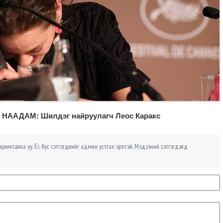
НААДАМ: Шилдэг найруулагч Леос Каракс
римтална уу. Ёс бус сэтгэгдлийг админ устгах эрхтэй. Мэдээний сэтгэгдэлд