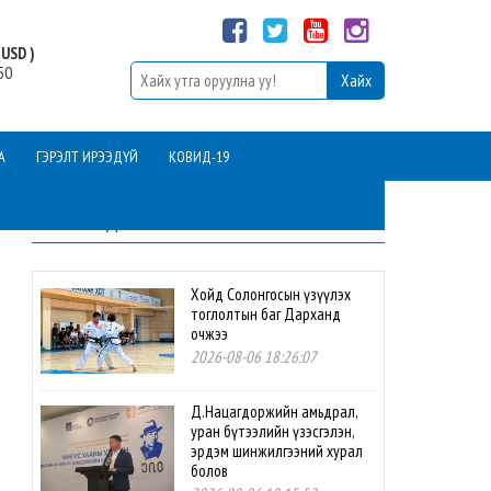
USD )
50
А
ГЭРЭЛТ ИРЭЭДҮЙ
КОВИД-19
ШИНЭ МЭДЭЭ
Хойд Солонгосын үзүүлэх
тоглолтын баг Дарханд
очжээ
2026-08-06 18:26:07
Д.Нацагдоржийн амьдрал,
уран бүтээлийн үзэсгэлэн,
эрдэм шинжилгээний хурал
болов