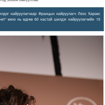
илдэг найруулагчаар Францын найруулагч Леос Каракс
нет” кино нь өдгөө 60 настай шилдэг найруулагчийн 15