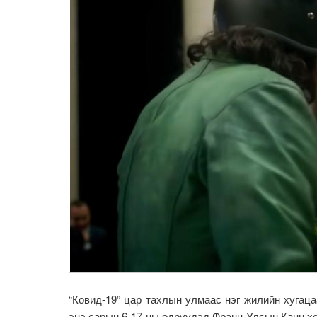
“Ковид-19” цар тахлын улмаас нэг жилийн хугац
энэ сарын 6-17-ны өдрүүдэд Франц Улсын Канн хо