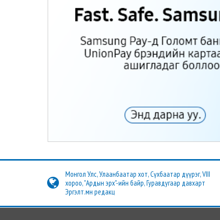
Монгол Улс, Улаанбаатар хот, Сүхбаатар дүүрэг, VIII
хороо, "Ардын эрх"-ийн байр, Гуравдугаар давхарт
Эргэлт.мн редакц