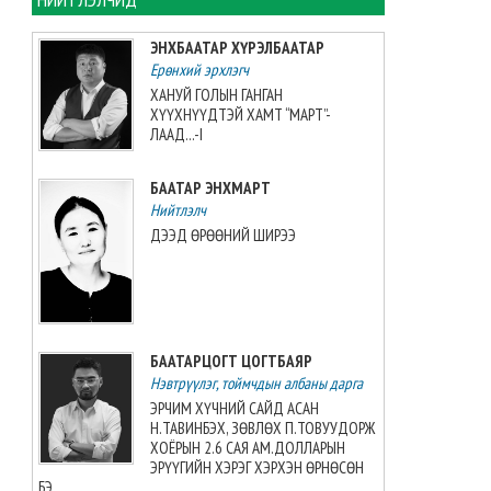
2026-08-06 13:38:56
ЭНХБААТАР ХҮРЭЛБААТАР
Ерөнхий эрхлэгч
Э.Маргад өсвөрийн дэлхийн
аваргаас хүрэл медаль
ХАНУЙ ГОЛЫН ГАНГАН
хүртжээ
ХҮҮХНҮҮДТЭЙ ХАМТ “МАРТ”-
ЛААД...-I
2026-08-06 13:27:31
БААТАР ЭНХМАРТ
“Singapore Women series”
тэмцээнд манай багт Greece
Нийтлэлч
Elizabeth Berg тоглоно
ДЭЭД ӨРӨӨНИЙ ШИРЭЭ
2026-08-06 13:14:57
Азийн аваргыг Хойд
Солонгосн баг 13 алтан
медальтайгаар тэргүүлж
БААТАРЦОГТ ЦОГТБАЯР
явна
Нэвтрүүлэг, тоймчдын албаны дарга
2026-08-06 12:53:48
ЭРЧИМ ХҮЧНИЙ САЙД АСАН
Н.ТАВИНБЭХ, ЗӨВЛӨХ П.ТОВУУДОРЖ
Монгол Улсын эмэгтэй
ХОЁРЫН 2.6 САЯ АМ.ДОЛЛАРЫН
шигшээ баг өмсгөлөө гардан
ЭРҮҮГИЙН ХЭРЭГ ХЭРХЭН ӨРНӨСӨН
авлаа
БЭ