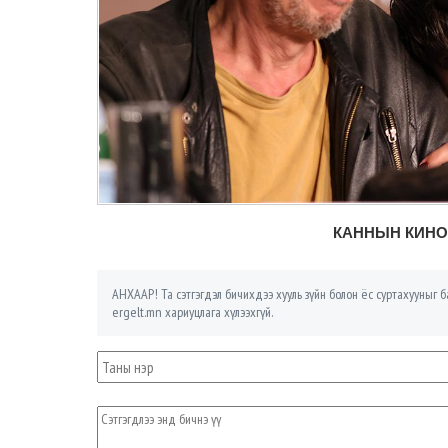
КАННЫН КИНО 
АНХААР! Та сэтгэгдэл бичихдээ хууль зүйн болон ёс суртахууныг ба
ergelt.mn хариуцлага хүлээхгүй.