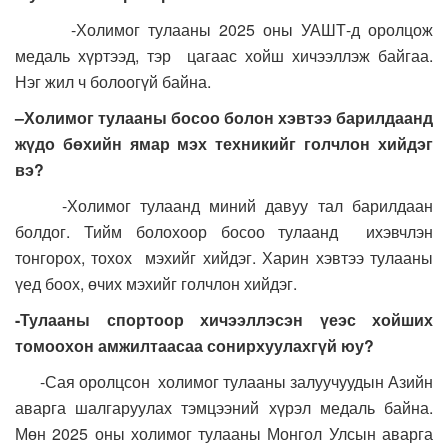
-Холимог тулааны 2025 оны УАШТ-д оролцож
медаль хүртээд, тэр цагаас хойш хичээллэж байгаа.
Нэг жил ч болоогүй байна.
–
Холимог т
улаан
ы босоо болон хэвтээ барилдаанд
жүдо бөхийн ямар мэх техникийг голчлон хийдэг
вэ
?
-Холимог тулаанд миний давуу тал барилдаан
болдог. Тийм болохоор босоо тулаанд ихэвчлэн
тонгорох, тохох мэхийг хийдэг. Харин хэвтээ тулааны
үед боох, өчих мэхийг голчлон хийдэг.
-
Т
улааны спортоор хичээллэсэн үеэс хойших
томоохон амжилтаасаа сонирхуулахгүй юу?
-Сая оролцсон холимог тулааны залуучуудын Азийн
аварга шалгаруулах тэмцээний хүрэл медаль байна.
Мөн 2025 оны холимог тулааны Монгол Улсын аварга