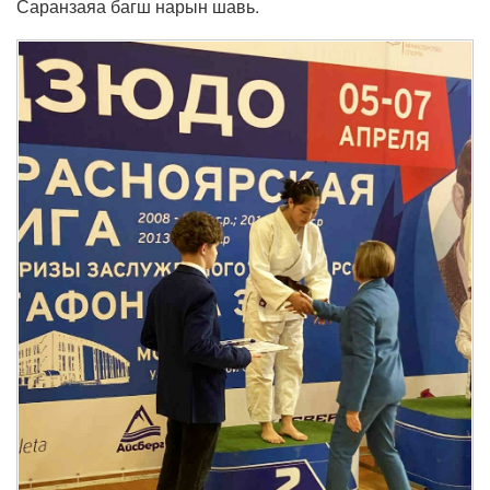
Саранзаяа багш нарын шавь.