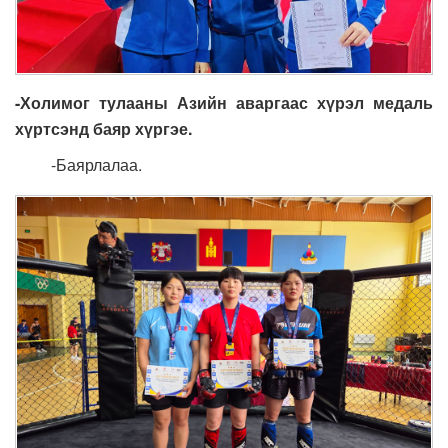
-Холимог тулааны Азийн аваргаас хүрэл медаль
хүртсэнд баяр хүргэе.
-Баярлалаа.