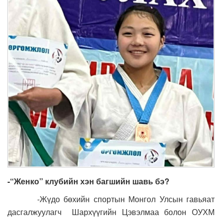
-“Женко” клубийн хэн багшийн шавь бэ?
-Жүдо бөхийн спортын Монгол Улсын гавьяат
дасгалжуулагч Шархүүгийн Цэвэлмаа болон ОУХМ