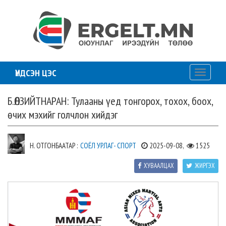
ҮНДСЭН ЦЭС
Toggle
navigati
Б.ӨЛЗИЙТНАРАН: Тулааны үед тонгорох, тохох, боох,
өчих мэхийг голчлон хийдэг
Н. ОТГОНБААТАР :
СОЁЛ УРЛАГ- СПОРТ
2025-09-08,
1525
ХУВААЛЦАХ
ЖИРГЭХ