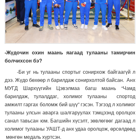
-Жүдочин охин маань яагаад тулааны тамирчин
болчихсон бэ?
-Би уг нь тулааны спортыг сонирхож байгаагүй л
дээ. Жүдо бөхөөр л барилдаж сонирхолтой байсан. Анх
МУГД Шархүүгийн Цэвэлмаа багш маань “Чамд
барилдаж, тулалддаг, холимог тулааны спортод
амжилт гаргах боломж бий шүү” гэсэн. Тэгээд л холимог
тулааны улсын аварга шалгаруулах тэмцээнд оролцох
санал тавьсан юм. Багшийн хүсэлт, зөвлөгөөг дагаад л
холимог тулааны УАШТ-д анх удаа оролцож, өрсөлдөөд
мөнгөн медаль хүртсэн.