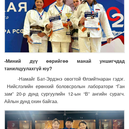
-Миний дүү өөрийгөө манай уншигчдад
танилцуулахгүй юу?
-Намайг Бат-Эрдэнэ овогтой Өлзийтнаран гэдэг.
Нийслэлийн ерөнхий боловсролын лаборатори “Ган
зам” 20-р дунд сургуулийн 12-ын “В” ангийн сурагч.
Айлын дунд охин байгаа.