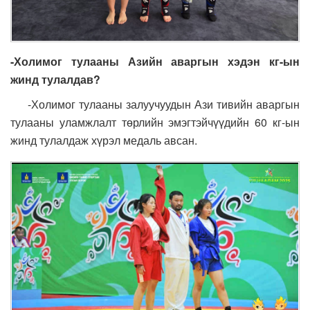
-
Холимог тулааны
Азийн аварг
ын
хэдэн кг-ын
жинд тулалдав?
-Холимог тулааны залуучуудын Ази тивийн аваргын
тулааны уламжлалт төрлийн эмэгтэйчүүдийн 60 кг-ын
жинд тулалдаж хүрэл медаль авсан.