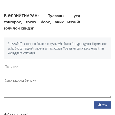
Б.ӨЛЗИЙТНАРАН: Тулааны үед
тонгорох, тохох, боох, өчих мэхийг
голчлон хийдэг
АНХААР! Та сэтгэгдэл бичихдээ хууль зүйн болон ёс суртахууныг баримтална
уу. Ёс бус сэтгэгдлийг админ устгах эрхтэй. Мэдээний сэтгэгдэлд ergelt.mn
хариуцлага хүлээхгүй.
Нийт сэтгэгдэл: 1