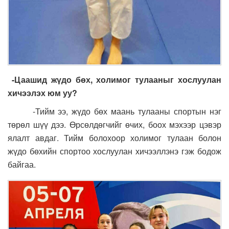
-Цаашид жүдо бөх, холимог тулааныг хослуулан
хичээлэх юм уу?
-Тийм ээ, жүдо бөх маань тулааны спортын нэг
төрөл шүү дээ. Өрсөлдөгчийг өчих, боох мэхээр цэвэр
ялалт авдаг. Тийм болохоор холимог тулаан болон
жүдо бөхийн спортоо хослуулан хичээллэнэ гэж бодож
байгаа.