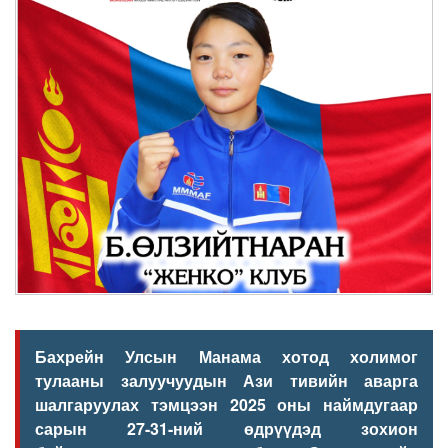
Бахрейн Улсын Манама хотод холимог
тулааны
залуучуудын
Ази тивийн аварга
шалгаруулах тэмцээн 2025 оны наймдугаар
сарын 27-31-ний өдрүүдэд зохион