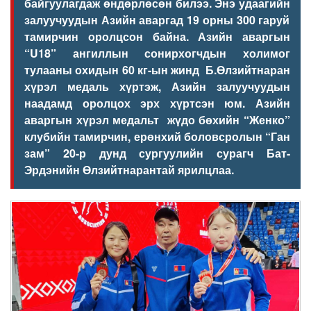
байгуулагдаж өндөрлөсөн билээ. Энэ удаагийн
залуучуудын
Азийн аваргад 19 орны 300 гаруй
тамирчин оролцсон байна. Азийн аваргын
“U18” ангиллын сонирхогчдын холимог
тулааны охидын
60 кг-ын жинд
Б.Өлзийтнаран
хүрэл медаль
хүртэж
, Азийн залуучуудын
наадамд оролцох эрх хүрт
сэн юм
.
Азийн
аваргын хүрэл медальт жүдо бөхийн
“Женко”
клубийн тамирчин
,
ерөнхий боловсролын “Ган
зам” 20-р дунд сургуулийн
сурагч
Бат-
Эрдэнийн Өлзийтнарантай ярилцлаа.