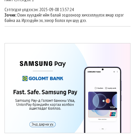
Сэтгэгдэл үлдээсэн: 2025-09-08 13:57:24
Зочин:
Охин хүүхдийг ийм балай зодооноор хичээллүүлэх ямар хэрэг
байна аа. Ирээдүйн эх, эхнэр болох хүн шүү дээ.