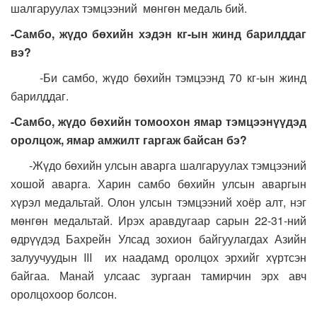
шалгаруулах тэмцээний мөнгөн медаль бий.
-Самбо, жүдо бөхийн хэдэн кг-ын жинд барилддаг
вэ?
-Би самбо, жүдо бөхийн тэмцээнд 70 кг-ын жинд
барилддаг.
-Самбо, жүдо бөхийн томоохон ямар тэмцээнүүдэд
оролцож, ямар амжилт гаргаж байсан бэ?
-Жүдо бөхийн улсын аварга шалгаруулах тэмцээний
хошой аварга. Харин самбо бөхийн улсын аваргын
хүрэл медальтай. Олон улсын тэмцээний хоёр алт, нэг
мөнгөн медальтай. Ирэх аравдугаар сарын 22-31-ний
өдрүүдэд Бахрейн Улсад зохион байгуулагдах Азийн
залуучуудын III их наадамд оролцох эрхийг хүртсэн
байгаа. Манай улсаас зургаан тамирчин эрх авч
оролцохоор болсон.