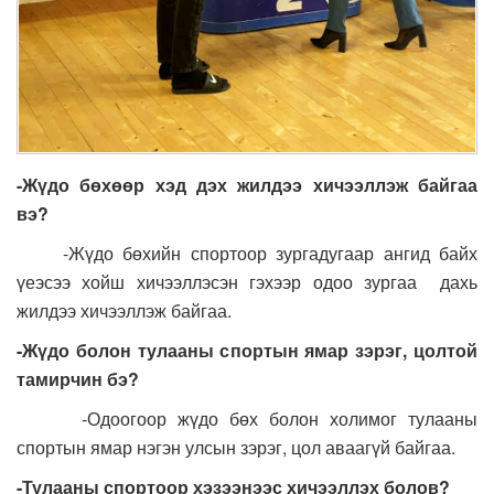
-Жүдо бөхөөр хэд дэх жилдээ хичээллэж байгаа
вэ?
-Жүдо бөхийн спортоор зургадугаар ангид байх
үеэсээ хойш хичээллэсэн гэхээр одоо зургаа дахь
жилдээ хичээллэж байгаа.
-
Жүдо болон тулааны с
портын ямар зэрэг, цолтой
тамирчин бэ?
-Одоогоор жүдо бөх болон холимог тулааны
спортын ямар нэгэн улсын зэрэг, цол аваагүй байгаа.
-Тулааны спортоор хэ
зээнээс
хичээллэ
х болов
?