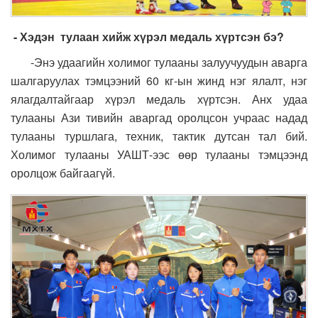
- Х
эдэн
тулаан хийж хүрэл медаль хүртсэн бэ?
-Энэ удаагийн холимог тулааны залуучуудын аварга
шалгаруулах тэмцээний 60 кг-ын жинд нэг ялалт, нэг
ялагдалтайгаар хүрэл медаль хүртсэн. Анх удаа
тулааны Ази тивийн аваргад оролцсон учраас надад
тулааны туршлага, техник, тактик дутсан тал бий.
Холимог тулааны УАШТ-ээс өөр тулааны тэмцээнд
оролцож байгаагүй.