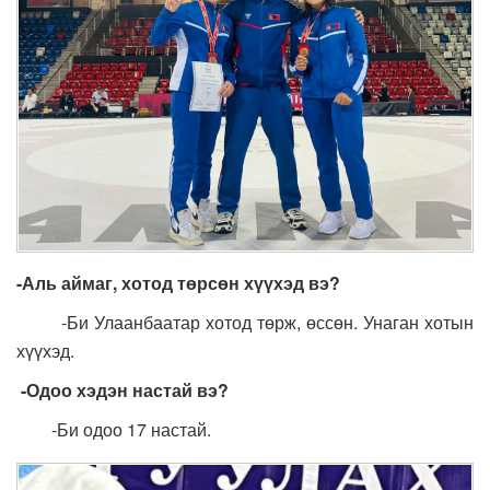
-Аль аймаг, хотод төрсөн хүүхэд вэ?
-Би Улаанбаатар хотод төрж, өссөн. Унаган хотын
хүүхэд.
-Одоо хэдэн настай вэ?
-Би одоо 17 настай.