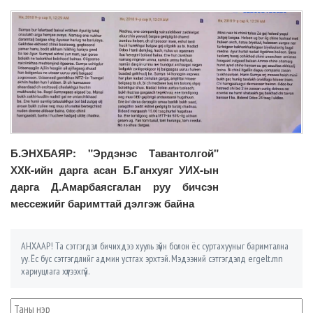
Б.ЭНХБАЯР: "Эрдэнэс Тавантолгой"
ХХК-ийн дарга асан Б.Ганхуяг УИХ-ын
дарга Д.Амарбаясгалан руу бичсэн
мессежийг баримттай дэлгэж байна
АНХААР! Та сэтгэгдэл бичихдээ хууль зүйн болон ёс суртахууныг баримтална
уу. Ёс бус сэтгэгдлийг админ устгах эрхтэй. Мэдээний сэтгэгдэлд ergelt.mn
хариуцлага хүлээхгүй.