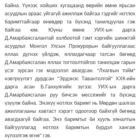
байна. Үүнээс хойших хугацаанд өөрийн өмнө ярьсан
асуудлын араас уйгагүй ажиллаж байгаа гэдгийг нотлох
баримттайгаар өнөөдөр та бүхэнд танилцуулах гэж
байгаа юм. Юуны өмнө УИХ-ын дарга
Д.Амарбаясгалантай холбоотой гэмт хэргийн шинжтэй
асуудлыг Монгол Улсын Прокурорын байгууллагаас
яллах дүгнэх үйлдэж, яллагдагчаар татсан бөгөөд
Д.Амарбаясгалан яллах тогтоолтойгоо танилцаж гарын
үсэг зурсан гэх мэдээлэл авагдсан. "Лхагвын тойм"
нэвтрүүлэгт дурдсан "Эрдэнэс Тавантолгой" ХХК-ийн
дарга асан Б.Ганхуягийн зүгээс УИХ-ын дарга
Д.Амарбаясгалан руу бичсэн мессежийг та бүхэнд
үзүүлж байна. Энэхүү нотлох баримт нь Мөрдөн шалгах
ажиллагааны хавтаст хэрэгт одоогоор байхгүй бөгөөд
авагдаагүй байгаа. Энэ баримтыг би хууль хяналтын
байгууллагад нотлох баримтын бүрдэл хангаж
хүлээлгэж өгнө" гэв.