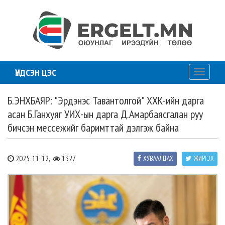
ҮНДСЭН ЦЭС
Toggle
navigati
Б.ЭНХБАЯР: "Эрдэнэс Тавантолгой" ХХК-ийн дарга
асан Б.Ганхуяг УИХ-ын дарга Д.Амарбаясгалан руу
бичсэн мессежийг баримттай дэлгэж байна
2025-11-12,
1327
ХУВААЛЦАХ
ЖИРГЭХ