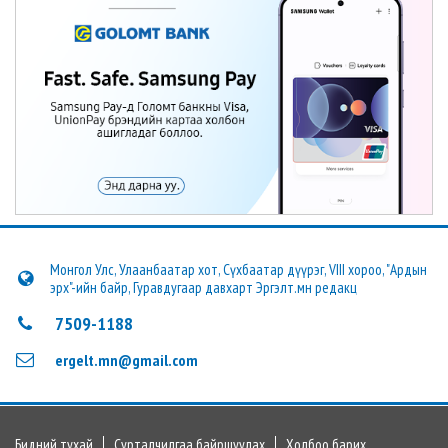
Монгол Улс, Улаанбаатар хот, Сүхбаатар дүүрэг, VIII хороо, "Ардын
эрх"-ийн байр, Гуравдугаар давхарт Эргэлт.мн редакц
7509-1188
ergelt.mn@gmail.com
Бидний тухай
Сурталчилгаа байршуулах
Холбоо барих