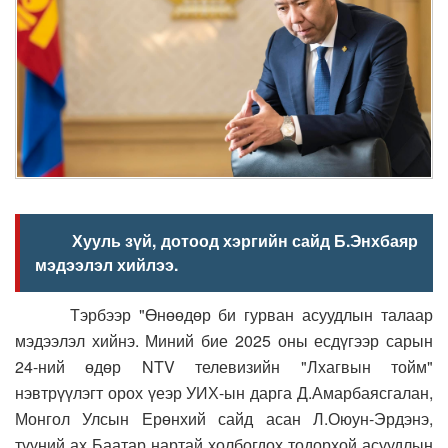
Хууль зүй, дотоод хэргийн сайд Б.Энхбаяр
мэдээлэл хийлээ.
Тэрбээр "Өнөөдөр би гурван асуудлын талаар
мэдээлэл хийнэ. Миний бие 2025 оны есдүгээр сарын
24-ний өдөр NTV телевизийн "Лхагвын тойм"
нэвтрүүлэгт орох үеэр УИХ-ын дарга Д.Амарбаясгалан,
Монгол Улсын Ерөнхий сайд асан Л.Оюун-Эрдэнэ,
түүний ах Баатар нартай холбогдох тодорхой асуудлын