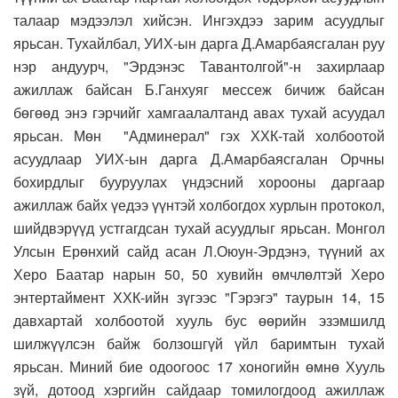
талаар мэдээлэл хийсэн. Ингэхдээ зарим асуудлыг
ярьсан. Тухайлбал, УИХ-ын дарга Д.Амарбаясгалан руу
нэр андуурч, "Эрдэнэс Тавантолгой"-н захирлаар
ажиллаж байсан Б.Ганхуяг мессеж бичиж байсан
бөгөөд энэ гэрчийг хамгаалалтанд авах тухай асуудал
ярьсан. Мөн "Админерал" гэх ХХК-тай холбоотой
асуудлаар УИХ-ын дарга Д.Амарбаясгалан Орчны
бохирдлыг бууруулах үндэсний хорооны даргаар
ажиллаж байх үедээ үүнтэй холбогдох хурлын протокол,
шийдвэрүүд устгагдсан тухай асуудлыг ярьсан. Монгол
Улсын Ерөнхий сайд асан Л.Оюун-Эрдэнэ, түүний ах
Херо Баатар нарын 50, 50 хувийн өмчлөлтэй Херо
энтертаймент ХХК-ийн зүгээс "Гэрэгэ" таурын 14, 15
давхартай холбоотой хууль бус өөрийн эзэмшилд
шилжүүлсэн байж болзошгүй үйл баримтын тухай
ярьсан. Миний бие одоогоос 17 хоногийн өмнө Хууль
зүй, дотоод хэргийн сайдаар томилогдоод ажиллаж