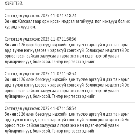
ХЭРЭГТЭЙ.
Сэтгэгдэл үлдээсэн: 2025-11-07 12:18:24
Зочин:
Жагсаалтаар орж ирсэн мэдрэл авгайчууд, поп нөхдүүд бол их
хуралд илүүц юм.
Сэтгэгдэл үлдээсэн: 2025-11-07 11:38:36
Зочин :
126 өлөн бөөснүүд идэхийн дон тусчээ аргагүй л дээ та нарыг
ард түмэн нэг нүдээрээ ч харахгүй сонгохгүй .Боловсрол мэдлэгтэй Эх
орноо гэсэн сайхан залуусаа л гарга энэ нам гэдэг нэртэй улаан
луйварчиннууд болиосой. Тэнгэр ниргээсээ эднийг
Сэтгэгдэл үлдээсэн: 2025-11-07 11:38:34
Зочин :
126 өлөн бөөснүүд идэхийн дон тусчээ аргагүй л дээ та нарыг
ард түмэн нэг нүдээрээ ч харахгүй сонгохгүй .Боловсрол мэдлэгтэй Эх
орноо гэсэн сайхан залуусаа л гарга энэ нам гэдэг нэртэй улаан
луйварчиннууд болиосой. Тэнгэр ниргээсээ эднийг
Сэтгэгдэл үлдээсэн: 2025-11-07 11:38:34
Зочин :
126 өлөн бөөснүүд идэхийн дон тусчээ аргагүй л дээ та нарыг
ард түмэн нэг нүдээрээ ч харахгүй сонгохгүй .Боловсрол мэдлэгтэй Эх
орноо гэсэн сайхан залуусаа л гарга энэ нам гэдэг нэртэй улаан
луйварчиннууд болиосой. Тэнгэр ниргээсээ эднийг