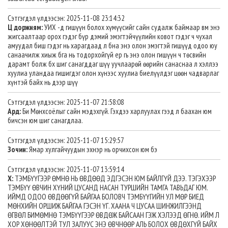
Сэтгэгдэл үлдээсэн: 2025-11-08 23:14:32
Ц доржням:
УИХ -д гишүүн болох хүмүүсийг сайн судалж баймаар вм энэ
жигсаалтаар орох гэдэг бүр дэмий эмэгтэйчүүлийн ковот гэдэг ч чухал
амуудал биш гэдэг нь харагдаад л бна энэ олон эмэгтэй гишүүд одоо юу
санаачилж хиыж бга нь тодорхойгүй eр гь энэ олон гишүүн ч төсвийн
дарамт болж бх шиг санагддаг шүү уучлаарөй өөрийн санаснаа л хэллээ
хуулиа уландаа гишигдэг олон хүнээс хуулиа биeлүүлдэг цөөн чадварлаг
хүнтэй байх нь дээр шүү
Сэтгэгдэл үлдээсэн: 2025-11-07 21:58:08
Ард:
Би Мөнхсоёлыг сайн мэдэхгүй. Гэхдээ харлуулах гээд л баахан юм
бичсэн юм шиг санагдлаа.
Сэтгэгдэл үлдээсэн: 2025-11-07 15:29:57
Зочин:
Ямар хулгайчуудын эхнэр нь орчихсон юм бэ
Сэтгэгдэл үлдээсэн: 2025-11-07 13:59:14
Х:
ТЭМБҮҮГЭЭР ӨМНӨ НЬ ӨВДӨӨД ЭДГЭСЭН ЮМ БАЙЛГҮЙ ДЭЭ. ТЭГЭХЭЭР
ТЭМБҮҮ ӨВЧИН ХҮНИЙ ЦУСАНД НАСАН ТУРШИЙН ТАМГА ТАВЬДАГ ЮМ.
ИЙМД ОДОО ӨВДӨӨГҮЙ БАЙГАА БОЛОВЧ ТЭМБҮҮГИЙН УЛ МӨР БИЕД
МӨНХИЙН ОРШИЖ БАЙГАА ГЭСЭН ҮГ. ХААНА Ч ЦУСАА ШИНЖИЛГЭЭНД
ӨГВӨЛ БИМӨМНӨ ТЭМБҮҮГЭЭР ӨВДӨЖ БАЙСААН ГЭЖ ХЭЛЭЭД ӨГНӨ. ИЙМ Л
ХОР ХӨНӨӨЛТЭЙ ТУЛ ЗАЛУУС ЭНЭ ӨВЧНӨӨР АЛЬ БОЛОХ ӨВДӨХГҮЙ БАЙХ