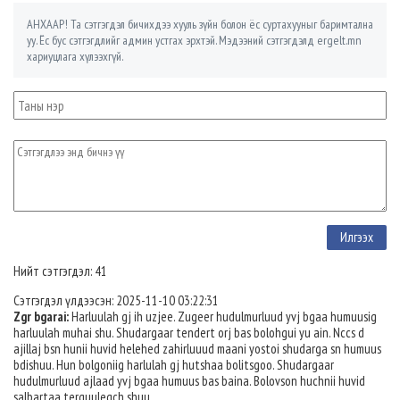
АНХААР! Та сэтгэгдэл бичихдээ хууль зүйн болон ёс суртахууныг баримтална
уу. Ёс бус сэтгэгдлийг админ устгах эрхтэй. Мэдээний сэтгэгдэлд ergelt.mn
хариуцлага хүлээхгүй.
Нийт сэтгэгдэл: 41
Сэтгэгдэл үлдээсэн: 2025-11-10 03:22:31
Zgr bgarai:
Harluulah gj ih uzjee. Zugeer hudulmurluud yvj bgaa humuusig
harluulah muhai shu. Shudargaar tendert orj bas bolohgui yu ain. Nccs d
ajillaj bsn hunii huvid helehed zahirluuud maani yostoi shudarga sn humuus
bdishuu. Hun bolgoniig harlulah gj hutshaa bolitsgoo. Shudargaar
hudulmurluud ajlaad yvj bgaa humuus bas baina. Bolovson huchnii huvid
salbartaa terguulegch shuu.