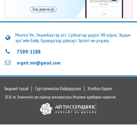
Монгол Улс, Улаанбаатар хот, Сүхбаатар дүүрэг, VIII хороо, "Ардын
эрх"-ийн байр, Гуравдугаар давхарт Эргэлт.мн редакц
7509-1188
ergelt.mn@gmail.com
Бидний тухай
Сурталчилгаа байршуулах
Холбоо барих
2026 © Зохиогчийн эрх хуулиар хамгаалагдсан. Мэдээлэл хуулбарлах хориотой.