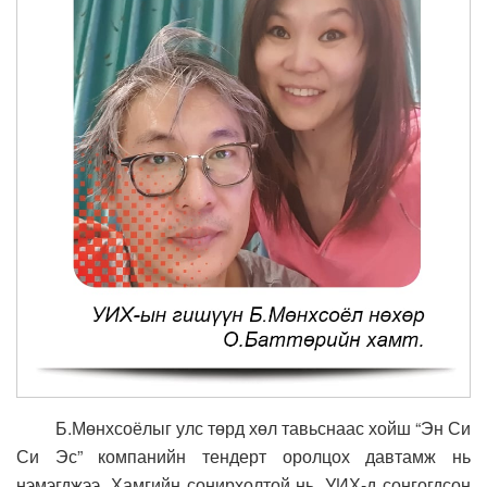
Б.Мөнхсоёлыг улс төрд хөл тавьснаас хойш “Эн Си
Си Эс” компанийн тендерт оролцох давтамж нь
нэмэгджээ. Хамгийн сонирхолтой нь, УИХ-д сонгогдсон