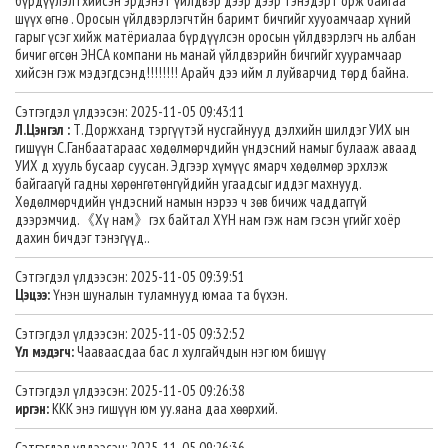
бүрдүүлэлтхийсэн эрдэнэт үйлдвэр дээр дээр тэнэдэрт орж байгаа
шүүх өгнө . Оросын үйлдвэрлэгчтйн баримт бичгийг хууоамчаар хүний
гарыг үсэг хийж матёриалаа бүрдүүлсэн оросын үйлдвэрлэгч нь албан
бичиг өгсөн ЭНСА компани нь манай үйлдвэрийн бичгийг хуурамчаар
хийсэн гэж мэдэгдсэнд!!!!!!!! Арайч дээ ийм л луйварчид төрд байна.
Сэтгэгдэл үлдээсэн: 2025-11-05 09:43:11
Л.Цэнгэл :
Т.Доржханд тэргүүтэй нусгайнууд дэлхийн шилдэг УИХ ын
гишүүн С.Ганбаатараас хөдөлмөрчдийн үндэсний намыг булааж аваад
УИХ д хууль бусаар суусан. Эдгээр хүмүүс ямарч хөдөлмөр эрхлэж
байгаагүй гадны хөрөнгөтөнгүйдийн угаадсыг иддэг махнууд.
Хөдөлмөрчдийн үндэсний намын нэрээ ч зөв бичиж чаддаггүй
дээрэмчид.《Хү нам》гэх байтал ХҮН нам гэж нам гэсэн үгийг хоёр
дахин бичдэг тэнэгүүд..
Сэтгэгдэл үлдээсэн: 2025-11-05 09:39:51
Цэцээ:
Үнэн шуналын туламнууд юмаа та бүхэн.
Сэтгэгдэл үлдээсэн: 2025-11-05 09:32:52
Үл мэдэгч:
Чааваасдаа бас л хулгайчдын нэг юм бишүү
Сэтгэгдэл үлдээсэн: 2025-11-05 09:26:38
иргэн:
ККК энэ гишүүн юм уу.яана даа хөөрхий.
Сэтгэгдэл үлдээсэн: 2025-11-05 09:26:36