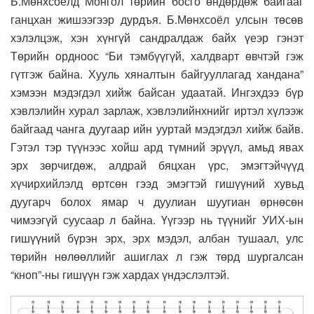
Б.Мөнхсоёлд Монгол төрийн босго өндөрдөж байгааг
ганцхан жишээгээр дурдъя. Б.Мөнхсоёл улсын төсөв
хэлэлцэж, хэн хүнгүй сандралдаж байх үеэр гэнэт
Төрийн ордноос “Би тэмбүүгүй, халдварт өвчтэй гэж
гүтгэж байна. Хууль хяналтын байгууллагад хандана”
хэмээн мэдэгдэл хийж байсан удаатай. Ингэхдээ бүр
хэвлэлийн хурал зарлаж, хэвлэлийнхнийг иртэл хүлээж
байгаад чанга дуугаар ийн ууртай мэдэгдэл хийж байв.
Гэтэл тэр түүнээс хойш ард түмний эрүүл, амьд явах
эрх зөрчигдөж, алдрай бяцхан үрс, эмэгтэйчүүд
хүчирхийлэлд өртсөн гээд эмэгтэй гишүүний хувьд
дуугарч болох ямар ч дуулиан шуугиан өрнөсөн
чимээгүй суусаар л байна. Үүгээр нь түүнийг УИХ-ын
гишүүний бүрэн эрх, эрх мэдэл, албан тушаал, улс
төрийн нөлөөллийг ашиглах л гэж төрд шургалсан
“кноп”-ны гишүүн гэж хардах үндэслэлтэй.