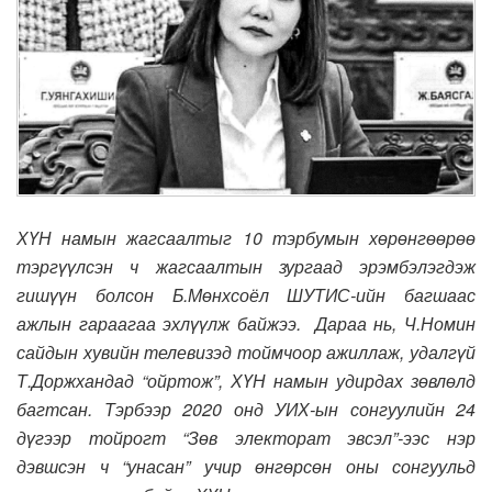
ХҮН намын жагсаалтыг 10 тэрбумын хөрөнгөөрөө
тэргүүлсэн ч жагсаалтын зургаад эрэмбэлэгдэж
гишүүн болсон Б.Мөнхсоёл ШУТИС-ийн багшаас
ажлын гараагаа эхлүүлж байжээ. Дараа нь, Ч.Номин
сайдын хувийн телевизэд тоймчоор ажиллаж, удалгүй
Т.Доржхандад “ойртож”, ХҮН намын удирдах зөвлөлд
багтсан. Тэрбээр 2020 онд УИХ-ын сонгуулийн 24
дүгээр тойрогт “Зөв электорат эвсэл”-ээс нэр
дэвшсэн ч “унасан” учир өнгөрсөн оны сонгуульд