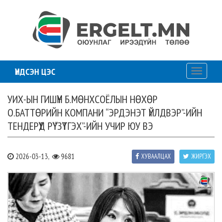
ҮНДСЭН ЦЭС
Toggle
navigati
УИХ-ЫН ГИШҮҮН Б.МӨНХСОЁЛЫН НӨХӨР
О.БАТТӨРИЙН КОМПАНИ “ЭРДЭНЭТ ҮЙЛДВЭР”-ИЙН
ТЕНДЕРҮҮД РҮҮ “ЗҮТГЭХ”-ИЙН УЧИР ЮУ ВЭ
2026-03-13,
9681
ХУВААЛЦАХ
ЖИРГЭХ