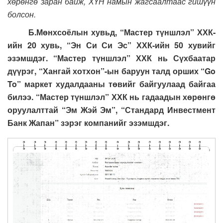
хөрөнгө заран байж, ХҮН намын жагсаалтаас гишүүн
болсон.
Б.Мөнхсоёлын хувьд, “Мастер түншлэл” ХХК-
ийн 20 хувь, “Эн Си Си Эс” ХХК-ийн 50 хувийг
эзэмшдэг. “Мастер түншлэл” ХХК нь Сүхбаатар
дүүрэг, “Хангай хотхон”-ын баруун талд орших “Go
To” маркет худалдааны төвийг байгуулаад байгаа
билээ. “Мастер түншлэл” ХХК нь гадаадын хөрөнгө
оруулалттай “Эм Жэй Эм”, “Стандард Инвестмент
Банк Жапан” зэрэг компанийг эзэмшдэг.