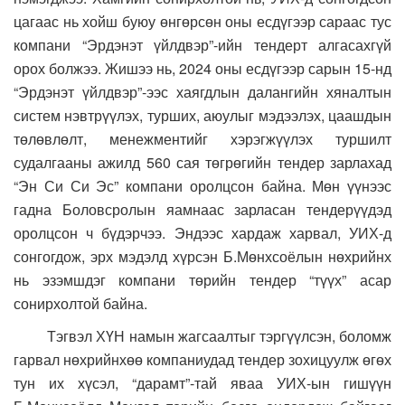
цагаас нь хойш буюу өнгөрсөн оны есдүгээр сараас тус
компани “Эрдэнэт үйлдвэр”-ийн тендерт алгасахгүй
орох болжээ. Жишээ нь, 2024 оны есдүгээр сарын 15-нд
“Эрдэнэт үйлдвэр”-ээс хаягдлын далангийн хяналтын
систем нэвтрүүлэх, турших, аюулыг мэдээлэх, цаашдын
төлөвлөлт, менежментийг хэрэгжүүлэх туршилт
судалгааны ажилд 560 сая төгрөгийн тендер зарлахад
“Эн Си Си Эс” компани оролцсон байна. Мөн үүнээс
гадна Боловсролын яамнаас зарласан тендерүүдэд
оролцсон ч бүдэрчээ. Эндээс хардаж харвал, УИХ-д
сонгогдож, эрх мэдэлд хүрсэн Б.Мөнхсоёлын нөхрийнх
нь эзэмшдэг компани төрийн тендер “түүх” асар
сонирхолтой байна.
Тэгвэл ХҮН намын жагсаалтыг тэргүүлсэн, боломж
гарвал нөхрийнхөө компаниудад тендер зохицуулж өгөх
тун их хүсэл, “дарамт”-тай яваа УИХ-ын гишүүн