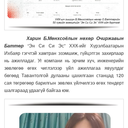
Харин Б.Мөнхсоёлын нөхөр Очиржавын
Баттөр
“Эн Си Си Эс” ХХК-ийг Хүрэлбаатарын
Ихбаяр гэгчтэй хамтран эзэмшиж, гүйцэтгэх захирлаар
нь ажилладаг. Уг компани нь эрчим хүч, инженерийн
зөвлөгөө өгөх чиглэлээр үйл ажиллагаа явуулдаг
бөгөөд Тавантолгой дулааны цахилгаан станцад 120
сая төгрөгөөр барилгын зөвлөх үйлчилгээ өгөх тендерт
шалгараад удаагүй байгаа юм.