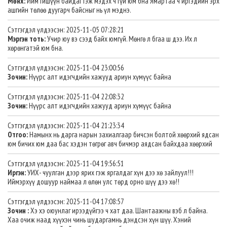
Мөнх:
Ийм гишүүн байдаг гэж мэдэх ч гүй юм бна Ямартаа ч иргэдийн эрх
ашгийн төлөө дуугарч байсныг нь үл мэднэ.
Сэтгэгдэл үлдээсэн: 2025-11-05 07:28:21
Мэргэн тоть:
Учир юу вэ сээд байх юмгүй. Мөнгө л бгаа ш дээ. Их л
хөрөнгатэй юм бна.
Сэтгэгдэл үлдээсэн: 2025-11-04 23:00:56
Зочин:
Нүүрс алт идэгчдийн хажууд ариун хүмүүс байна
Сэтгэгдэл үлдээсэн: 2025-11-04 22:08:32
Зочин:
Нүүрс алт идэгчдийн хажууд ариун хүмүүс байна
Сэтгэгдэл үлдээсэн: 2025-11-04 21:23:34
Отгоо:
Намынх нь дарга нарын захиалгаар бичсэн болтой хөөрхий ядсан
юм бичих юм даа бас хэдэн төгрөг авч бичмэр аядсан байхдаа хөөрхий
Сэтгэгдэл үлдээсэн: 2025-11-04 19:56:51
Иргэн:
УИХ- чуулган дээр ярих гэж яргалдаг хүн дээ хө зайлуул!!!
Иймэрхүү дошуур наймаа л өлөн улс төрд орно шүү дээ хө!!
Сэтгэгдэл үлдээсэн: 2025-11-04 17:08:57
Зочин :
Хэ хэ оюунлаг ирээдүйгээ ч хат даа. Шантаажны вэб л байна.
Хаа очиж наад хүүхэн чинь шударгамнь дэндсэн хүн шүү. Хэний