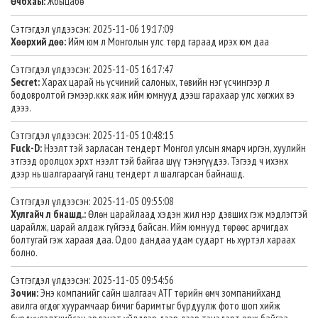
Өчбхаы:
Жбыцабө
Сэтгэгдэл үлдээсэн: 2025-11-06 19:17:09
Хөөрхий дөө:
Ийм юм л Монголын улс төрд гараад ирэх юм даа
Сэтгэгдэл үлдээсэн: 2025-11-05 16:17:47
Secret:
Харах царай нь үсчиний салоных, төвийн нэг үсчингээр л
бодовролтой гэмээр.ккк яаж ийм юмнууд дээш гарахаар улс хөгжих вэ
дэээ.
Сэтгэгдэл үлдээсэн: 2025-11-05 10:48:15
Fuck-D:
Нээлттэй зарласан тендерт Монгол улсын ямарч иргэн, хуулийн
этгээд оролцох эрхт нээлттэй байгаа шүү тэнэгүүдээ. Тэгээд ч ихэнх
дээр нь шалгараагүй ганц тендерт л шалгарсан байнашд.
Сэтгэгдэл үлдээсэн: 2025-11-05 09:55:08
Хулгайч л бнашд.:
Өлөн царайлаад хэдэн жил нэр дэвших гэж мэдлэгтэй
царайлж, царай алдаж гүйгээд байсан. Ийм юмнууд төрөөс арчигдах
болтугай гэж хараая даа. Одоо дандаа удам сударт нь хүртэл хараах
болно.
Сэтгэгдэл үлдээсэн: 2025-11-05 09:54:56
Зочин:
Энэ компанийг сайн шалгаач АТГ төрийн өмч зомпанийханд
авилга өгдөг хуурамчаар бичиг баримтыг бүрдуулж фото шоп хийж