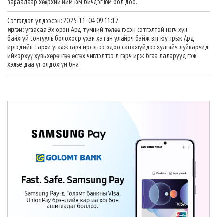
зараалаар хөөрхий ийм юм бичдэг юм бол доо.
Сэтгэгдэл үлдээсэн: 2025-11-04 09:11:17
иргэн:
угаасаа Эх орон Ард түмний төлөө гэсэн сэтгэлтэй нэгч хүн
байхгүй сонгууль болохоор үхэн хатан улайрч байж вяг юу ярьж Ард
иргэдийн тархи угааж гарч ирсэнээ одоо санахгүйдээ хулгайч луйварчид
иймэрхүү хувь хөрөнгөө өсгөх чиглэлтээ л гарч ирж бгаа лаларууд гэж
хэлье даа үг олдохгүй бна