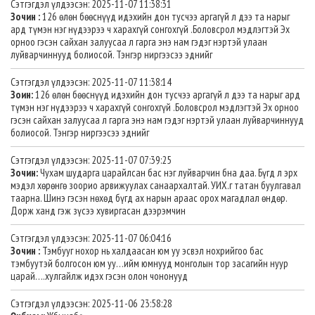
Сэтгэгдэл үлдээсэн: 2025-11-07 11:38:31
Зочин :
126 өлөн бөөснүүд идэхийн дон тусчээ аргагүй л дээ та нарыг
ард түмэн нэг нүдээрээ ч харахгүй сонгохгүй .Боловсрол мэдлэгтэй Эх
орноо гэсэн сайхан залуусаа л гарга энэ нам гэдэг нэртэй улаан
луйварчиннууд болиосой. Тэнгэр ниргээсээ эднийг
Сэтгэгдэл үлдээсэн: 2025-11-07 11:38:14
Зоин:
126 өлөн бөөснүүд идэхийн дон тусчээ аргагүй л дээ та нарыг ард
түмэн нэг нүдээрээ ч харахгүй сонгохгүй .Боловсрол мэдлэгтэй Эх орноо
гэсэн сайхан залуусаа л гарга энэ нам гэдэг нэртэй улаан луйварчиннууд
болиосой. Тэнгэр ниргээсээ эднийг
Сэтгэгдэл үлдээсэн: 2025-11-07 07:39:25
Зочин:
Чухам шударга царайлсан бас нэг луйварчин бна даа. Бүгд л эрх
мэдэл хөрөнгө зоорио арвижуулах санаархалтай. УИХ.г татан буулгавал
таарна. Шинэ гэсэн нөхөд бүгд ах нарын араас орох магадлал өндөр.
Дорж ханд гэж зүсээ хувиргасан дээрэмчин
Сэтгэгдэл үлдээсэн: 2025-11-07 06:04:16
Зочин :
Тэмбууг нохор нь халдаасан юм уу эсвэл нохрийгоо бас
тэмбуутэй болгосон юм уу…ийм юмнууд монголын тор засагийн нуур
царай….хулгайлж идэх гэсэн олон чононууд
Сэтгэгдэл үлдээсэн: 2025-11-06 23:58:28