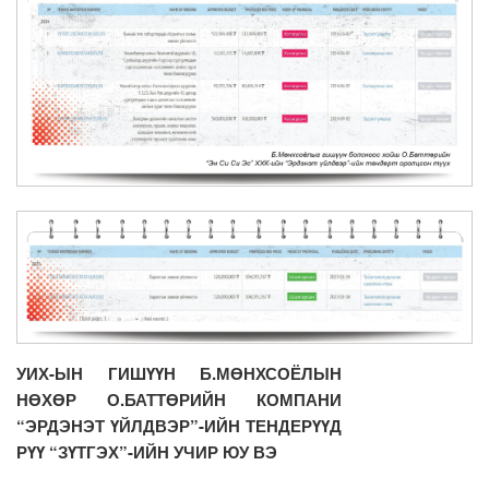
УИХ-ЫН ГИШҮҮН Б.МӨНХСОЁЛЫН
НӨХӨР О.БАТТӨРИЙН КОМПАНИ
“ЭРДЭНЭТ ҮЙЛДВЭР”-ИЙН ТЕНДЕРҮҮД
РҮҮ “ЗҮТГЭХ”-ИЙН УЧИР ЮУ ВЭ