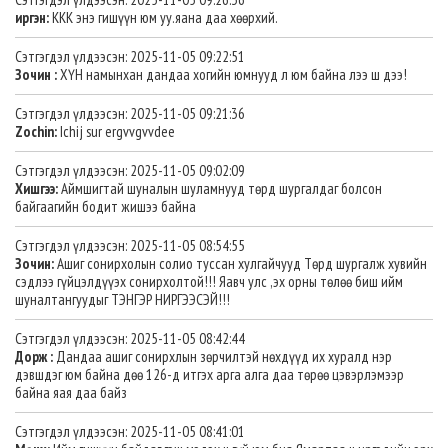
иргэн:
ККК энэ гишүүн юм уу.яана даа хөөрхий.
Сэтгэгдэл үлдээсэн: 2025-11-05 09:22:51
Зочин :
ХҮН намынхан дандаа хогийн юмнууд л юм байна лээ ш дээ!
Сэтгэгдэл үлдээсэн: 2025-11-05 09:21:36
Zochin:
Ichij sur ergvvgvvdee
Сэтгэгдэл үлдээсэн: 2025-11-05 09:02:09
Хишгээ:
Аймшигтай шуналын шуламнууд төрд шургалдаг болсон
байгаагийн бодит жишээ байна
Сэтгэгдэл үлдээсэн: 2025-11-05 08:54:55
Зочин:
Ашиг сонирхолын солио туссан хулгайчууд Төрд шургалж хувийн
сэдлээ гүйцэлдүүэх сонирхолтой!!! Яавч улс ,эх орны төлөө биш ийм
шуналтангуудыг ТЭНГЭР НИРГЭЭСЭЙ!!!
Сэтгэгдэл үлдээсэн: 2025-11-05 08:42:44
Дорж :
Дандаа ашиг сонирхлын зөрчилтэй нөхдүүд их хуралд нэр
дэвшдэг юм байна дөө 126-д итгэх арга алга даа төрөө цэвэрлэмээр
байна яая даа байз
Сэтгэгдэл үлдээсэн: 2025-11-05 08:41:01