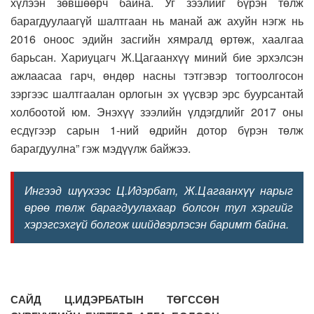
хүлээн зөвшөөрч байна. Уг зээлийг бүрэн төлж
барагдуулаагүй шалтгаан нь манай аж ахуйн нэгж нь
2016 оноос эдийн засгийн хямралд өртөж, хаалгаа
барьсан. Хариуцагч Ж.Цагаанхүү миний бие эрхэлсэн
ажлаасаа гарч, өндөр насны тэтгэвэр тогтоолгосон
зэргээс шалтгаалан орлогын эх үүсвэр эрс буурсантай
холбоотой юм. Энэхүү зээлийн үлдэгдлийг 2017 оны
есдүгээр сарын 1-ний өдрийн дотор бүрэн төлж
барагдуулна” гэж мэдүүлж байжээ.
Ингээд шүүхээс Ц.Идэрбат, Ж.Цагаанхүү нарыг
өрөө төлж барагдуулахаар болсон тул хэргийг
хэрэгсэхгүй болгож шийдвэрлэсэн баримт байна.
САЙД Ц.ИДЭРБАТЫН ТӨГССӨН