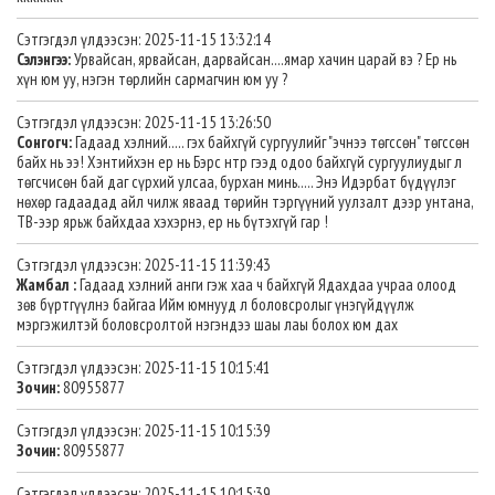
Сэтгэгдэл үлдээсэн: 2025-11-15 13:32:14
Сэлэнгээ:
Урвайсан, ярвайсан, дарвайсан....ямар хачин царай вэ ? Ер нь
хүн юм уу, нэгэн төрлийн сармагчин юм уу ?
Сэтгэгдэл үлдээсэн: 2025-11-15 13:26:50
Сонгогч:
Гадаад хэлний..... гэх байхгүй сургуулийг "эчнээ төгссөн" төгссөн
байх нь ээ! Хэнтийхэн ер нь Бэрс нтр гээд одоо байхгүй сургуулиудыг л
төгсчисөн бай даг сүрхий улсаа, бурхан минь..... Энэ Идэрбат бүдүүлэг
нөхөр гадаадад айл чилж яваад төрийн тэргүүний уулзалт дээр унтана,
ТВ-ээр ярьж байхдаа хэхэрнэ, ер нь бүтэхгүй гар !
Сэтгэгдэл үлдээсэн: 2025-11-15 11:39:43
Жамбал :
Гадаад хэлний анги гэж хаа ч байхгүй Ядахдаа учраа олоод
зөв бүртгүүлнэ байгаа Ийм юмнууд л боловсролыг үнэгүйдүүлж
мэргэжилтэй боловсролтой нэгэндээ шаы лаы болох юм дах
Сэтгэгдэл үлдээсэн: 2025-11-15 10:15:41
Зочин:
80955877
Сэтгэгдэл үлдээсэн: 2025-11-15 10:15:39
Зочин:
80955877
Сэтгэгдэл үлдээсэн: 2025-11-15 10:15:39