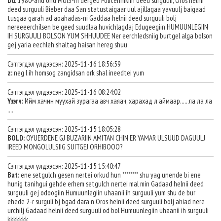
Dd:
1980-and ond MUIS-in derged Politehnikiin deed surguuli, Oros helnii
deed surguuli Bieber daa San statustaigaar uul ajillagaa yavuulj baigaad
tusgaa garah ad aoahadas-ni Gaddaa helnii deed surguuli bolj
nereeeerchilsen be geed suudlaa huvichlagdaj Edugeegiin HUMUUNLEGIIN
IH SURGUULI BOLSON YUM SHHUUDEE Ner eerchledsniig burtgel alga bolson
gej yaria eechleh shaltag haisan hereg shuu
Сэтгэгдэл үлдээсэн: 2025-11-16 18:56:59
z:
neg l ih homsog zangidsan ork shal ineedtei yum
Сэтгэгдэл үлдээсэн: 2025-11-16 08:24:02
Үзэгч:
Ийм хачин муухай зурагаа авч хаяач, харахад л аймаар..... ла ла ла
....
Сэтгэгдэл үлдээсэн: 2025-11-15 18:05:28
BOLD:
OYUERDENE GJ BUZARIIN AMITAN CHIN ER YAMAR ULSUUD DAGUULJ
IREED MONGOLULSIIG SUITGEJ ORHIBOOO?
Сэтгэгдэл үлдээсэн: 2025-11-15 15:40:47
Bat:
ene setgulch gesen nertei orkud hun ******** shu yag unende bi ene
hunig tanihgui gehde erhem setgulch nertei mal min Gadaad helnii deed
surguuli gej odoogiin Humuunlegiin uhaanii ih surguuli yum shu de bur
ehede 2-r surguli bj bgad dara n Oros helnii deed surguuli bolj ahiad nere
urchilj Gadaad helnii deed surguuli od bol Humuunlegiin uhaanii ih surguuli
kkkkkkk