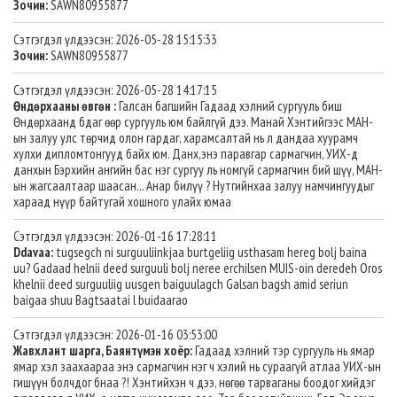
Зочин:
SAWN80955877
Сэтгэгдэл үлдээсэн: 2026-05-28 15:15:33
Зочин:
SAWN80955877
Сэтгэгдэл үлдээсэн: 2026-05-28 14:17:15
Өндөрхааны өвгөн :
Галсан багшийн Гадаад хэлний сургууль биш
Өндөрхаанд бдаг өөр сургууль юм байлгүй дээ. Манай Хэнтийгээс МАН-
ын залуу улс төрчид олон гардаг, харамсалтай нь л дандаа хуурамч
хулхи дипломтонгууд байх юм. Данх,энэ паравгар сармагчин, УИХ-д
данхын Бэрхийн ангийн бас нэг сургуу ль номгүй сармагчин бий шүү, МАН-
ын жагсаалтаар шаасан... Анар билүү ? Нутгийнхаа залуу намчингуудыг
хараад нүүр байтугай хошного улайх юмаа
Сэтгэгдэл үлдээсэн: 2026-01-16 17:28:11
Ddavaa:
tugsegch ni surguuliinkjaa burtgeliig usthasam hereg bolj baina
uu? Gadaad helnii deed surguuli bolj neree erchilsen MUIS-oin deredeh Oros
khelnii deed surguuliig uusgen baiguulagch Galsan bagsh amid seriun
baigaa shuu Bagtsaatai l buidaarao
Сэтгэгдэл үлдээсэн: 2026-01-16 03:53:00
Жавхлант шарга, Баянтүмэн хоёр:
Гадаад хэлний тэр сургууль нь ямар
ямар хэл заахаараа энэ сармагчин нэг ч хэлий нь сураагүй атлаа УИХ-ын
гишүүн болчдог бнаа ?! Хэнтийхэн ч дээ, нөгөө тарваганы боодог хийдэг