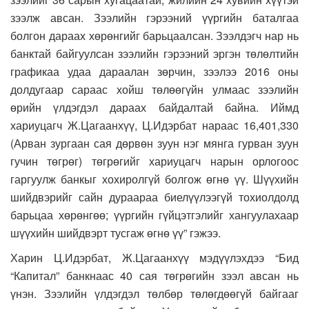
зээлж авсан. Зээлийн гэрээний үүргийн баталгаа
болгон дараах хөрөнгийг барьцаалсан. Зээлдэгч нар нь
банктай байгуулсан зээлийн гэрээний эргэн төлөлтийн
графикаа удаа дараалан зөрчин, зээлээ 2016 оны
долдугаар сараас хойш төлөөгүйн улмаас зээлийн
өрийн үлдэгдэл дараах байдалтай байна. Иймд
хариуцагч Ж.Цагаанхүү, Ц.Идэрбат нараас 16,401,330
(Арван зургаан сая дөрвөн зуун нэг мянга гурван зуун
гучин төгрөг) төгрөгийг хариуцагч нарын орлогоос
гаргуулж банкыг хохиролгүй болгож өгнө үү. Шүүхийн
шийдвэрийг сайн дураараа биелүүлээгүй тохиолдолд
барьцаа хөрөнгөө; үүргийн гүйцэтгэлийг хангуулахаар
шүүхийн шийдвэрт тусгаж өгнө үү” гэжээ.
Харин Ц.Идэрбат, Ж.Цагаанхүү мэдүүлэхдээ “Бид
“Капитал” банкнаас 40 сая төгрөгийн зээл авсан нь
үнэн. Зээлийн үлдэгдэл төлбөр төлөгдөөгүй байгааг