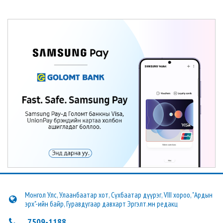
Монгол Улс, Улаанбаатар хот, Сүхбаатар дүүрэг, VIII хороо, "Ардын
эрх"-ийн байр, Гуравдугаар давхарт Эргэлт.мн редакц
7509-1188