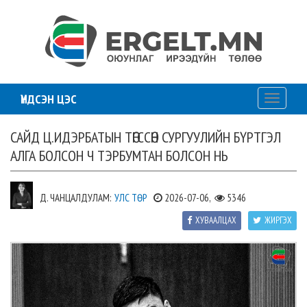
ҮНДСЭН ЦЭС
Toggle
navigati
САЙД Ц.ИДЭРБАТЫН ТӨГССӨН СУРГУУЛИЙН БҮРТГЭЛ
АЛГА БОЛСОН Ч ТЭРБУМТАН БОЛСОН НЬ
Д. ЧАНЦАЛДУЛАМ:
УЛС ТӨР
2026-07-06,
5346
ХУВААЛЦАХ
ЖИРГЭХ