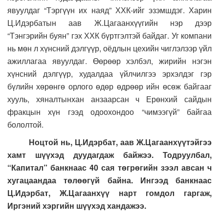
явуулдаг “Тэргүүн их наяд” ХХК-ийг эзэмшдэг. Харин
Ц.Идэрбатын аав Ж.Цагаанхүүгийн нэр дээр
“Тэнгэрийн буян” гэх ХХК бүртгэлтэй байдаг. Уг компани
нь мөн л хүнсний дэлгүүр, оёдлын цехийн чиглэлээр үйл
ажиллагаа явуулдаг. Өөрөөр хэлбэл, жирийн нэгэн
хүнсний дэлгүүр, худалдаа үйлчилгээ эрхэлдэг гэр
бүлийн хөрөнгө орлого өдөр өдрөөр ийн өсөж байгааг
хууль, хяналтынхан анзаарсан ч Ерөнхий сайдын
фракцын хүн гээд одоохондоо “чимээгүй” байгаа
бололтой.
Ноцтой нь, Ц.Идэрбат, аав Ж.Цагаанхүүтэйгээ
хамт шүүхэд дуудагдаж байжээ. Тодруулбал,
“Капитал” банкнаас 40 сая төгрөгийн зээл авсан ч
хугацаандаа төлөөгүй байна. Ингээд банкнаас
Ц.Идэрбат, Ж.Цагаанхүү нарт гомдол гаргаж,
Иргэний хэргийн шүүхэд хандажээ.