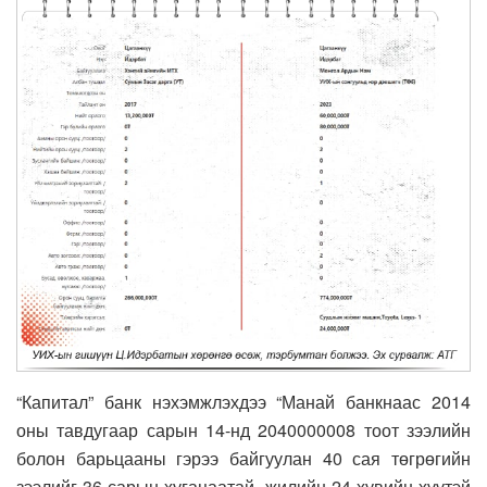
“Капитал” банк нэхэмжлэхдээ “Манай банкнаас 2014
оны тавдугаар сарын 14-нд 2040000008 тоот зээлийн
болон барьцааны гэрээ байгуулан 40 сая төгрөгийн
зээлийг 36 сарын хугацаатай, жилийн 24 хувийн хүүтэй