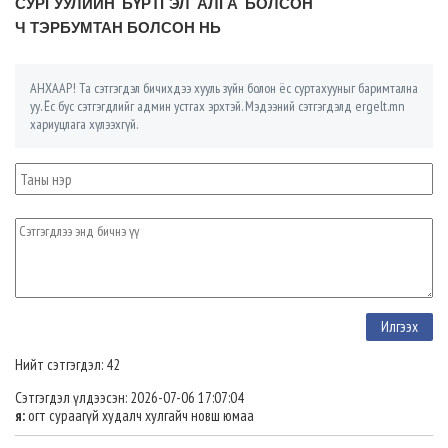
СУРГУУЛИЙН БҮРТГЭЛ АЛГА БОЛСОН
Ч ТЭРБУМТАН БОЛСОН НЬ
АНХААР! Та сэтгэгдэл бичихдээ хууль зүйн болон ёс суртахууныг баримтална
уу. Ёс бус сэтгэгдлийг админ устгах эрхтэй. Мэдээний сэтгэгдэлд ergelt.mn
хариуцлага хүлээхгүй.
Нийт сэтгэгдэл: 42
Сэтгэгдэл үлдээсэн: 2026-07-06 17:07:04
я:
огт сураагүй худалч хулгайч новш юмаа