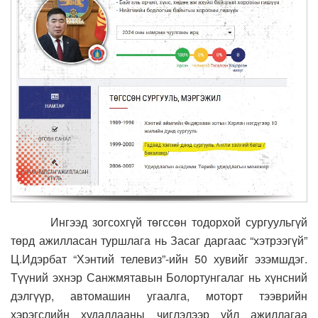
Ингээд зогсохгүй төгссөн тодорхой сургуульгүй
төрд ажилласан туршлага нь Засаг даргаас “хэтрээгүй”
Ц.Идэрбат “Хэнтий телевиз”-ийн 50 хувийг эзэмшдэг.
Түүний эхнэр Санжмятавын Болортунгалаг нь хүнсний
дэлгүүр, автомашин угаалга, моторт тээврийн
хэрэгслийн худалдааны чиглэлээр үйл ажиллагаа