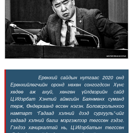
Ерөнхий сайдын нутгаас 2020 онд
Ерөнхийлөгчийн оронд нөхөн сонгогдсон Хүнс
хөдөө аж ахуй, хөнгөн үйлдвэрийн сайд
Ц.Идэрбат Хэнтий аймгийн Баянмөнх суманд
төрж, Өндөрхаанд өссөн нэгэн. Боловсролынхоо
намтарт “Гадаад хэлний дээд сургууль”-ийг
гадаад хэлний багш мэргэжлээр төгссөн гэдэг.
Гэхдээ хачирхалтай нь, Ц.Идэрбатын төгссөн