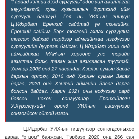
“Гадаад хэлний дээд сургууль” одоо үйл ажиллагаа
явуулдаггүй, хувь, хувьсгалын бүртгэлд ийм
сургууль байхгүй. Гол нь УИХ-ын гишүүн
Ц.Идэрбат Ерөнхий сайдтай үе тэнгийнх.
Ерөнхий сайдыг Бэрх тосгонд ахлах сургуулиа
төгсөж байхад тэрбээр аймгийнхаа нэгдүгээр
сургуулийг дүүргэж байсан. Ц.Идэрбат 2003 онд
аймгийнхаа МАН-ын хороонд улс төрийн
ажилтан болж, таван жил ажилласан түүхтэй.
Улмаар 2008 онд 27 насандаа Хэрлэн сумын Засаг
даргын орлогч, 2016 онд Хэрлэн сумын Засаг
дарга, 2020 онд Хэнтий аймгийн Засаг дарга
болсон байдаг. Харин 2021 оны есдүгээр сард
болсон нөхөн сонгуулиар Ерөнхийлөгч
У.Хүрэлсүхийн оронд УИХ-ын гишүүнээр
сонгогдсон одтой нэгэн.
Ц.Идэрбат УИХ-ын гишүүнээр сонгогдсоныхоо
дараа “огцом” баяжсан. Тэрбээр 2020 онд 266 сая