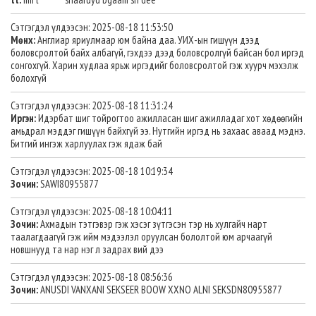
Сэтгэгдэл үлдээсэн: 2025-08-18 11:53:50
Мөнх:
Англиар яриулмаар юм байна даа. УИХ-ын гишүүн дээд
боловсролтой байх албагүй, гэхдээ дээд боловсролгүй байсан бол иргэд
сонгохгүй. Харин худлаа ярьж иргэдийг боловсролтой гэж хуурч мэхэлж
болохгүй
Сэтгэгдэл үлдээсэн: 2025-08-18 11:31:24
Иргэн:
Идэрбат шиг тойрогтоо ажилласан шиг ажилладаг хот хөдөөгийн
амьдрал мэддэг гишүүн байхгүй ээ. Нутгийн иргэд нь захаас аваад мэднэ.
Битгий ингэж харлуулах гэж ядаж бай
Сэтгэгдэл үлдээсэн: 2025-08-18 10:19:34
Зочин:
SAWI80955877
Сэтгэгдэл үлдээсэн: 2025-08-18 10:04:11
Зочин:
Ахмадын тэтгэвэр гэж хэсэг зүтгэсэн тэр нь хулгайч нарт
таалагдаагүй гэж ийм мэдээлэл оруулсан бололтой юм арчаагүй
новшнууд та нар нэг л задрах вий дээ
Сэтгэгдэл үлдээсэн: 2025-08-18 08:56:36
Зочин:
ANUSDI VANXANI SEKSEER BOOW XXNO ALNI SEKSDN80955877