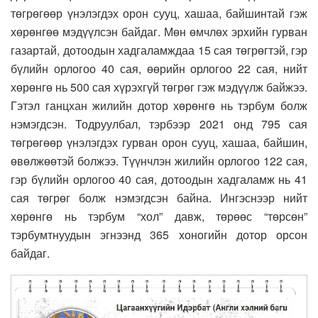
төгрөгөөр үнэлэгдэх орон сууц, хашаа, байшинтай гэж
хөрөнгөө мэдүүлсэн байдаг. Мөн өмчлөх эрхийн гурван
газартай, дотоодын хадгаламждаа 15 сая төгрөгтэй, гэр
бүлийн орлогоо 40 сая, өөрийн орлогоо 22 сая, нийт
хөрөнгө нь 500 сая хүрэхгүй төгрөг гэж мэдүүлж байжээ.
Гэтэл ганцхан жилийн дотор хөрөнгө нь тэрбум болж
нэмэгдсэн. Тодруулбал, тэрбээр 2021 онд 795 сая
төгрөгөөр үнэлэгдэх гурван орон сууц, хашаа, байшин,
өвөлжөөтэй болжээ. Түүнчлэн жилийн орлогоо 122 сая,
гэр бүлийн орлогоо 40 сая, дотоодын хадгаламж нь 41
сая төгрөг болж нэмэгдсэн байна. Ингэснээр нийт
хөрөнгө нь тэрбум “хол” давж, төрөөс “төрсөн”
тэрбумтнуудын эгнээнд 365 хоногийн дотор орсон
байдаг.