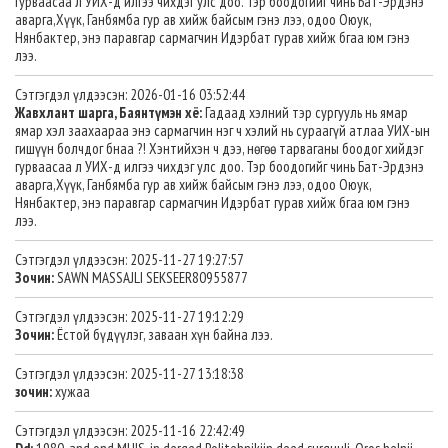
гурваасаа л УИХ-д илгээ чихдэг улс доо. Тэр боодогийг чинь Бат-Эрдэнэ
аварга,Хүүк, Ганбямба гур ав хийж байсым гэнэ лээ, одоо Оюук,
Нянбактер, энэ паравгар сармагчин Идэрбат гурав хийж бгаа юм гэнэ
лээ.
Сэтгэгдэл үлдээсэн: 2026-01-16 03:52:44
Жавхлант шарга, Баянтүмэн хё:
Гадаад хэлний тэр сургууль нь ямар
ямар хэл заахаараа энэ сармагчин нэг ч хэлий нь сураагүй атлаа УИХ-ын
гишүүн болчдог бнаа ?! Хэнтийхэн ч дээ, нөгөө тарваганы боодог хийдэг
гурваасаа л УИХ-д илгээ чихдэг улс доо. Тэр боодогийг чинь Бат-Эрдэнэ
аварга,Хүүк, Ганбямба гур ав хийж байсым гэнэ лээ, одоо Оюук,
Нянбактер, энэ паравгар сармагчин Идэрбат гурав хийж бгаа юм гэнэ
лээ.
Сэтгэгдэл үлдээсэн: 2025-11-27 19:27:57
Зочин:
SAWN MASSAJLI SEKSEER80955877
Сэтгэгдэл үлдээсэн: 2025-11-27 19:12:29
Зочин:
Ёстой бүдүүлэг, заваан хүн байна лээ.
Сэтгэгдэл үлдээсэн: 2025-11-27 13:18:38
зочин:
хужаа
Сэтгэгдэл үлдээсэн: 2025-11-16 22:42:49