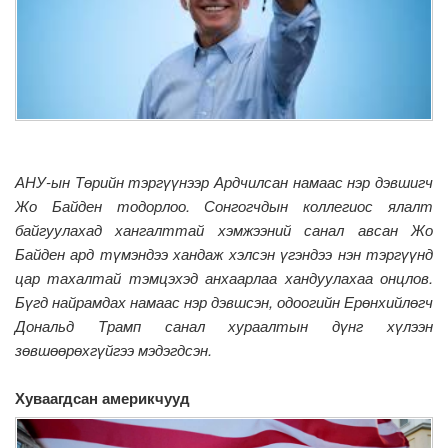
АНУ-ын Төрийн тэргүүнээр Ардчилсан намаас нэр дэвшигч
Жо Байден тодорлоо. Сонгогчдын коллегиос ялалт
байгуулахад хангалттай хэмжээний санал авсан Жо
Байден ард түмэндээ хандаж хэлсэн үгэндээ нэн тэргүүнд
цар тахалтай тэмцэхэд анхаарлаа хандуулахаа онцлов.
Бүгд найрамдах намаас нэр дэвшсэн, одоогийн Ерөнхийлөгч
Дональд Трамп санал хураалтын дүнг хүлээн
зөвшөөрөхгүйгээ мэдэгдсэн.
Хуваагдсан америкчууд