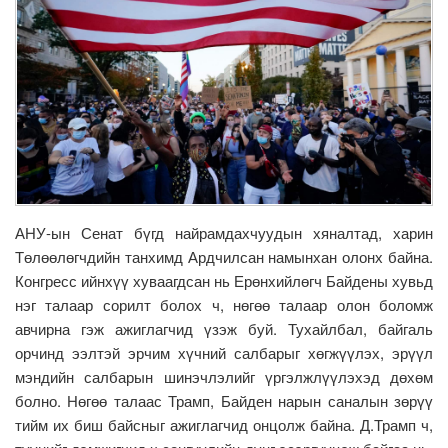
АНУ-ын Сенат бүгд найрамдахчуудын хяналтад, харин
Төлөөлөгчдийн танхимд Ардчилсан намынхан олонх байна.
Конгресс ийнхүү хуваагдсан нь Ерөнхийлөгч Байдены хувьд
нэг талаар сорилт болох ч, нөгөө талаар олон боломж
авчирна гэж ажиглагчид үзэж буй. Тухайлбал, байгаль
орчинд ээлтэй эрчим хүчний салбарыг хөгжүүлэх, эрүүл
мэндийн салбарын шинэчлэлийг үргэлжлүүлэхэд дөхөм
болно. Нөгөө талаас Трамп, Байден нарын саналын зөрүү
тийм их биш байсныг ажиглагчид онцолж байна. Д.Трамп ч,