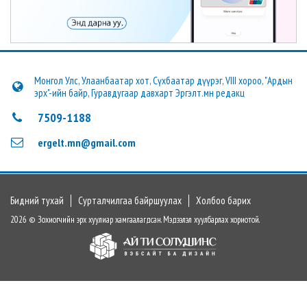
Монгол Улс, Улаанбаатар хот, Сүхбаатар дүүрэг, VIII хороо, "Ардын
эрх"-ийн байр, Гуравдугаар давхарт Эргэлт.мн редакц
7509-1188
ergelt.mn@gmail.com
Бидний тухай
Сурталчилгаа байршуулах
Холбоо барих
2026 © Зохиогчийн эрх хуулиар хамгаалагдсан. Мэдээлэл хуулбарлах хориотой.