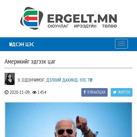
ҮНДСЭН ЦЭС
Toggle
navigati
Америкийг эдгээх цаг
Х. ОДОНЧИМЭГ:
ДЭЛХИЙ ДАХИНД- УЛС ТӨР
2020-11-09,
1454
ХУВААЛЦАХ
ЖИРГЭХ