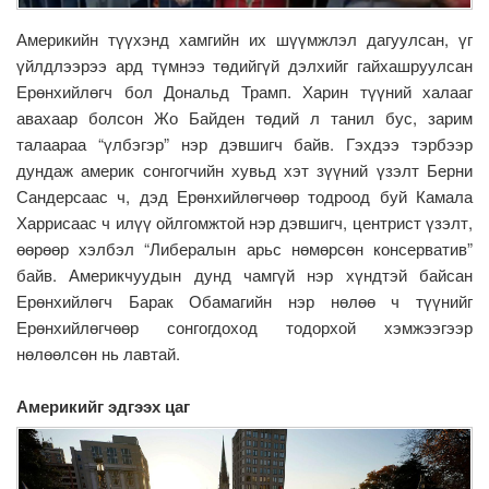
Америкийн түүхэнд хамгийн их шүүмжлэл дагуулсан, үг
үйлдлээрээ ард түмнээ төдийгүй дэлхийг гайхашруулсан
Ерөнхийлөгч бол Дональд Трамп. Харин түүний халааг
авахаар болсон Жо Байден төдий л танил бус, зарим
талаараа “үлбэгэр” нэр дэвшигч байв. Гэхдээ тэрбээр
дундаж америк сонгогчийн хувьд хэт зүүний үзэлт Берни
Сандерсаас ч, дэд Ерөнхийлөгчөөр тодроод буй Камала
Харрисаас ч илүү ойлгомжтой нэр дэвшигч, центрист үзэлт,
өөрөөр хэлбэл “Либералын арьс нөмөрсөн консерватив”
байв. Америкчуудын дунд чамгүй нэр хүндтэй байсан
Ерөнхийлөгч Барак Обамагийн нэр нөлөө ч түүнийг
Ерөнхийлөгчөөр сонгогдоход тодорхой хэмжээгээр
нөлөөлсөн нь лавтай.
Америкийг эдгээх цаг