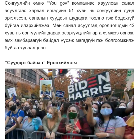
Сонгуулийн өмнө “You gov” компаниас явуулсан санал
асуулгаас харвал иргэдийн 51 хувь нь сонгуулийн дүнд
эргэлзсэн, саналын хуудсыг шударга тоолно гэж бодохгүй
буйгаа илэрхийлжээ. Мөн санал асуулгад оролцогчдын 42
хувь нь сонгуулийн дараа эсэргүүцлийн арга хэмжээ өрнөж,
эмх замбараагүй байдал үүсэж магадгүй гэж болгоомжилж
буйгаа хуваалцсан.
“Сүүдэрт байсан” Ерөнхийлөгч