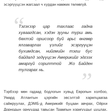
эсэргүүцсэн жагсаал ч хурдан намжих төлөвгүй.
Тэгэхээр цар тахлаас гадна
хуваагдсан, хэдэн зууны турш амь
бөхтэй оршсоор буй арьс өнгөөр
ялгаварлах үзлийг эсэргүүцэн
бухимдсан, нийгмийн тэгш бус
байдалд эгдүүцсэн Америкийг эдгээх
амаргүй сорилттой Жо Байден
тулгарах нь.
Тэрбээр мөн гадаад бодлогын хувьд Европын холбоо,
Умард Атлантын цэргийн эвсэлтэй харилцаагаа
сайжруулах, ДЭМБ-д Америкийг буцаан авчрах, Ойрхи
Дорнодын орнуудад тавьсан Трампын хоригуудыг цуцлах,