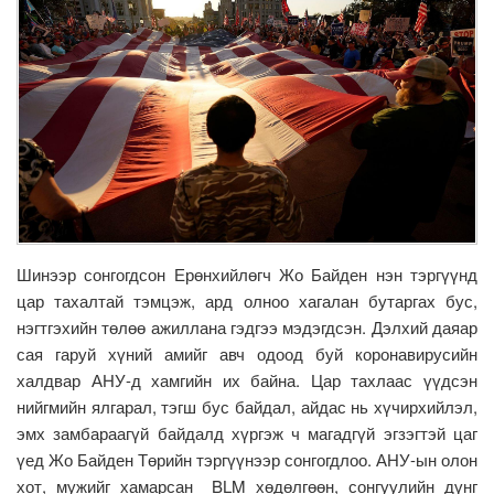
Шинээр сонгогдсон Ерөнхийлөгч Жо Байден нэн тэргүүнд
цар тахалтай тэмцэж, ард олноо хагалан бутаргах бус,
нэгтгэхийн төлөө ажиллана гэдгээ мэдэгдсэн. Дэлхий даяар
сая гаруй хүний амийг авч одоод буй коронавирусийн
халдвар АНУ-д хамгийн их байна. Цар тахлаас үүдсэн
нийгмийн ялгарал, тэгш бус байдал, айдас нь хүчирхийлэл,
эмх замбараагүй байдалд хүргэж ч магадгүй эгзэгтэй цаг
үед Жо Байден Төрийн тэргүүнээр сонгогдлоо. АНУ-ын олон
хот, мужийг хамарсан BLM хөдөлгөөн, сонгуулийн дүнг