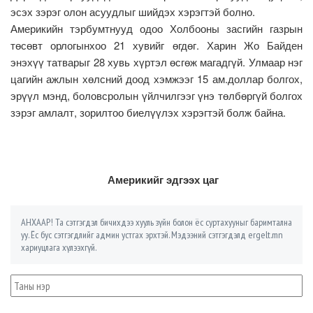
эсэх зэрэг олон асуудлыг шийдэх хэрэгтэй болно.
Америкийн тэрбумтнууд одоо Холбооны засгийн газрын
төсөвт орлогынхоо 21 хувийг өгдөг. Харин Жо Байден
энэхүү татварыг 28 хувь хүртэл өсгөж магадгүй. Улмаар нэг
цагийн ажлын хөлсний доод хэмжээг 15 ам.доллар болгох,
эрүүл мэнд, боловсролын үйлчилгээг үнэ төлбөргүй болгох
зэрэг амлалт, зорилтоо биелүүлэх хэрэгтэй болж байна.
Америкийг эдгээх цаг
АНХААР! Та сэтгэгдэл бичихдээ хууль зүйн болон ёс суртахууныг баримтална
уу. Ёс бус сэтгэгдлийг админ устгах эрхтэй. Мэдээний сэтгэгдэлд ergelt.mn
хариуцлага хүлээхгүй.