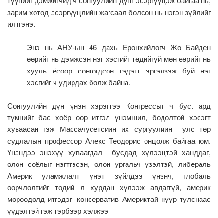
түүнийг дэмжигчид ч сонгуулийн дүнг эсэргүүцэж байгаа нь,
зарим хотод эсэргүүцлийн жагсаал болсон нь нэгэн зүйлийг
илтгэнэ.
Энэ нь АНУ-ын 46 дахь Ерөнхийлөгч Жо Байден
өөрийг нь дэмжсэн нэг хэсгийг төдийгүй мөн өөрийг нь
хууль ёсоор сонгогдсон гэдэгт эргэлзэж буй нэг
хэсгийг ч удирдах болж байна.
Сонгуулийн дүн үнэн хэрэгтээ Конгрессыг ч бус, ард
түмнийг бас хоёр өөр итгэл үнэмшил, бодолтой хэсэгт
хуваасан гэж Массачусетсийн их сургуулийн улс төр
судлалын профессор Алекс Теодорис онцолж байгаа юм.
Үнэндээ энэхүү хуваагдал бусдад хүлээцтэй ханддаг,
олон соёлыг нэгтгэсэн, олон ургальч үзэлтэй, либераль
Америк уламжлалт үнэт зүйлдээ үнэнч, глобаль
өөрчлөлтийг төдий л хурдан хүлээж авдаггүй, америк
мөрөөдөлд итгэдэг, консерватив Америктай нүүр тулснаас
үүдэлтэй гэж тэрбээр хэлжээ.