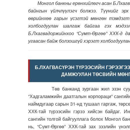
Монгол банкны ерөнхийлөгч асан Б.Лхагвад
байнгын үйлчлүүлэгч болжээ. Түүнийг эр
өөрийнхөө гарын үсэгтэй мөнгөн тэмдэгт 
холбогдуулан шалгаж байгаа гэх мэдээ
Б.Лхагвадоржийнхоо “Сүмт-Өргөө” ХХК-д да
угаасан байж болзошгүй хэрэгт холбогдуулан
Б.ЛХАГВАСҮРЭН ТҮРЭЭСИЙН ГЭРЭЭГЭ
ДАМЖУУЛАН ТӨСВИЙН МӨН
Төв банканд зургаан жил эзэн суусан Б
“Хадгаламжийн даатгалын корпораци” сангийн
наймдугаар сарын 31-нд тушаал гаргаж, төрс
ХХК-тай түрээсийн гэрээ хийсэн байдаг. И
сангийн толгой байгууллага болох Монгол ба
нь, “Сүмт-Өргөө” ХХК-тай зах зээлийн үнэл