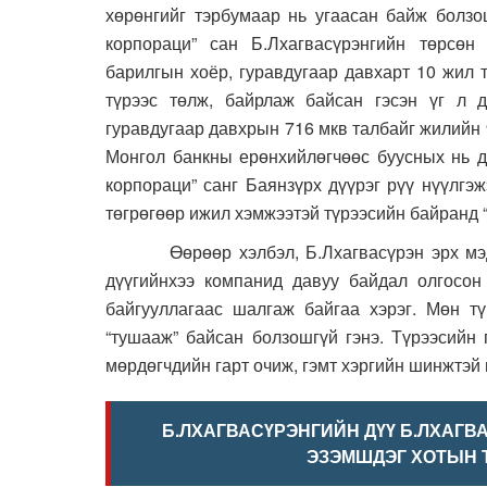
хөрөнгийг тэрбумаар нь угаасан байж болз
корпораци” сан Б.Лхагвасүрэнгийн төрсөн
барилгын хоёр, гуравдугаар давхарт 10 жил т
түрээс төлж, байрлаж байсан гэсэн үг л д
гуравдугаар давхрын 716 мкв талбайг жилийн 
Монгол банкны ерөнхийлөгчөөс буусных нь д
корпораци” санг Баянзүрх дүүрэг рүү нүүлгэж
төгрөгөөр ижил хэмжээтэй түрээсийн байранд 
Өөрөөр хэлбэл, Б.Лхагвасүрэн эрх мэдэл
дүүгийнхээ компанид давуу байдал олгосон
байгууллагаас шалгаж байгаа хэрэг. Мөн тү
“тушааж” байсан болзошгүй гэнэ. Түрээсийн 
мөрдөгчдийн гарт очиж, гэмт хэргийн шинжтэй н
Б.ЛХАГВАСҮРЭНГИЙН ДҮҮ Б.ЛХАГВ
ЭЗЭМШДЭГ ХОТЫН 