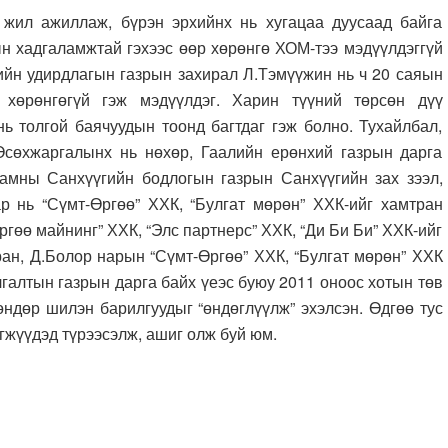
ажиллаж, бүрэн эрхийнх нь хугацаа дуусаад байга
ын хадгаламжтай гэхээс өөр хөрөнгө ХОМ-тээ мэдүүлдэггүй
ийн удирдлагын газрын захирал Л.Тэмүүжин нь ч 20 саяын
хөрөнгөгүй гэж мэдүүлдэг. Харин түүний төрсөн дүү
нь толгой баячуудын тоонд багтдаг гэж болно. Тухайлбал,
.Өсөхжаргалынх нь нөхөр, Гаалийн ерөнхий газрын дарга
амны Санхүүгийн бодлогын газрын Санхүүгийн зах зээл,
р нь “Сүмт-Өргөө” ХХК, “Булгат мөрөн” ХХК-ийг хамтран
гөө майнинг” ХХК, “Элс партнерс” ХХК, “Ди Би Би” ХХК-ийг
ан, Д.Болор нарын “Сүмт-Өргөө” ХХК, “Булгат мөрөн” ХХК
галтын газрын дарга байх үеэс буюу 2011 оноос хотын төв
өндөр шилэн барилгуудыг “өндөглүүлж” эхэлсэн. Өдгөө тус
гжүүдэд түрээсэлж, ашиг олж буй юм.