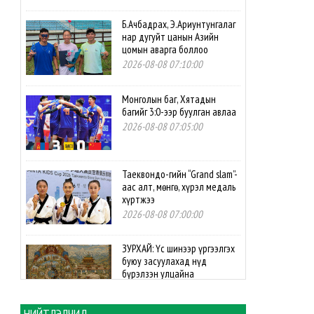
Б.Ачбадрах, Э.Ариунтунгалаг
нар дугуйт цанын Азийн
цомын аварга боллоо
2026-08-08 07:10:00
Монголын баг, Хятадын
багийг 3:0-ээр буулган авлаа
2026-08-08 07:05:00
Таеквондо-гийн “Grand slam”-
аас алт, мөнгө, хүрэл медаль
хүртжээ
2026-08-08 07:00:00
ЗУРХАЙ: Үс шинээр үргээлгэх
буюу засуулахад нүд
бүрэлзэн улцайна
2026-08-08 06:00:00
НИЙТЛЭЛЧИД