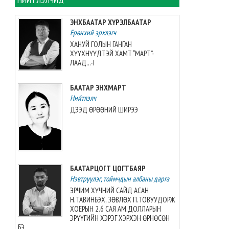
ЦАГ АГААР: Улаанбаатарт
өдөртөө 32 хэм дулаан
ЭНХБААТАР ХҮРЭЛБААТАР
байна
Ерөнхий эрхлэгч
2026-08-08 06:00:00
ХАНУЙ ГОЛЫН ГАНГАН
ХҮҮХНҮҮДТЭЙ ХАМТ “МАРТ”-
Өнөөдөр 14:00 цагт 34 вагон
ЛААД...-I
автобензин орж ирнэ
2026-08-07 12:54:49
БААТАР ЭНХМАРТ
Нийтлэлч
ДЭЭД ӨРӨӨНИЙ ШИРЭЭ
Б.Пүрэвдагва: Найман
салбарын 103 үйлчилгээний
бүртгэлийг цуцалснаар
бизнес эрхлэхэд таатай
нөхцөл бүрдэнэ
2026-08-07 12:27:32
БААТАРЦОГТ ЦОГТБАЯР
Нэвтрүүлэг, тоймчдын албаны дарга
Согтуугаар тээврийн
ЭРЧИМ ХҮЧНИЙ САЙД АСАН
хэрэгсэл жолоодсон 69
Н.ТАВИНБЭХ, ЗӨВЛӨХ П.ТОВУУДОРЖ
дуудлага бүртгэгджээ
ХОЁРЫН 2.6 САЯ АМ.ДОЛЛАРЫН
ЭРҮҮГИЙН ХЭРЭГ ХЭРХЭН ӨРНӨСӨН
2026-08-07 11:04:33
БЭ