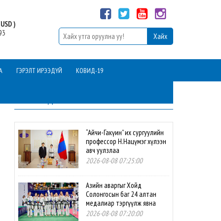
USD )
93
А
ГЭРЭЛТ ИРЭЭДҮЙ
КОВИД-19
ШИНЭ МЭДЭЭ
“Айчи-Гакүин” их сургуулийн
профессор Н.Нацүмэг хүлээн
авч уулзлаа
2026-08-08 07:25:00
Азийн аваргыг Хойд
Солонгосын баг 24 алтан
медалиар тэргүүлж явна
2026-08-08 07:20:00