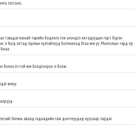
илга зогсоно,
аг тавьдаг манай төрийн бодлого гэж үнэндээ хятадуудын гарт бүрэн
бас л бүгд хятад гарлын хулгайчууд болчихоод бгаа юм уу. Монголын төрд ер
 бнаа
ан болох ёстой юм болдгоороо л болж
бдаг юмуу
лалрууд
ексийг бичиж аваад гадаадийн гаж донтнуудад нууцаар зардаг