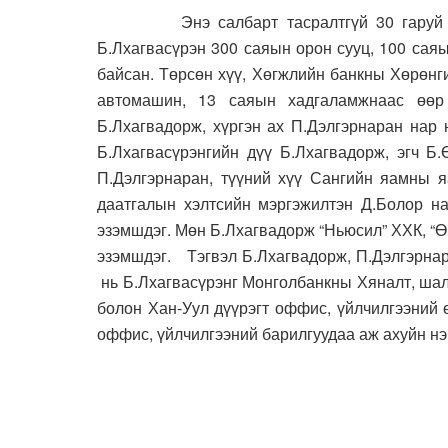
Энэ салбарт тасралтгүй 30 гаруй жил 
Б.Лхагвасүрэн 300 саяын орон сууц, 100 сая
байсан. Төрсөн хүү, Хөгжлийн банкны Хөрөнг
автомашин, 13 саяын хадгаламжнаас өөр 
Б.Лхагвадорж, хүргэн ах П.Дэлгэрнаран нар 
Б.Лхагвасүрэнгийн дүү Б.Лхагвадорж, эгч Б
П.Дэлгэрнаран, түүний хүү Сангийн яамны я
даатгалын хэлтсийн мэргэжилтэн Д.Болор на
эзэмшдэг. Мөн Б.Лхагвадорж “Ньюсил” ХХК, “Өр
эзэмшдэг. Тэгвэл Б.Лхагвадорж, П.Дэлгэрнар
нь Б.Лхагвасүрэнг Монголбанкны Хяналт, шал
болон Хан-Уул дүүрэгт оффис, үйлчилгээний 
оффис, үйлчилгээний барилгуудаа аж ахуйн нэ