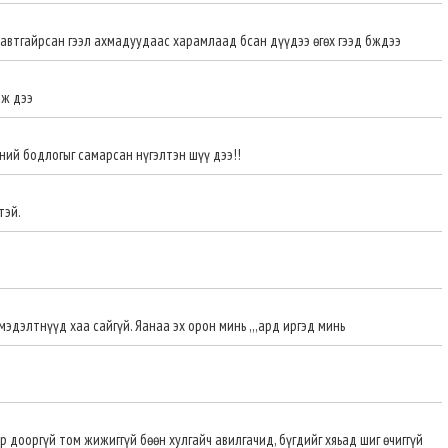
хавтгайрсан гээл ахмадуудаас харамлаад бсан дүүдээ өгөх гээд бждээ
лж дээ
ий бодлогыг самарсан нүгэлтэн шүү дээ!!
тэй.
мэдэлтнүүд хаа сайгүй. Яанаа эх орон минь ,,,ард иргэд минь
р дооргүй том жижиггүй бөөн хулгайч авилгачид, бүгдийг хяьад шиг өчиггүй