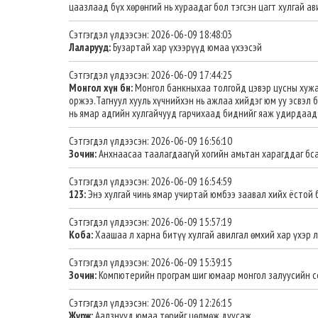
цаазлаад бүх хөрөнгий нь хураадаг бол тэгсэн цагт хулгай ав
Сэтгэгдэл үлдээсэн: 2026-06-09 18:48:03
Лаларууд:
Бузартай хар үхээрүүд юмаа үхээсэй
Сэтгэгдэл үлдээсэн: 2026-06-09 17:44:25
Монгол хүн бн:
Монгол банкныхаа толгойд цэвэр цусны хужа
оржээ.Тагнуул хууль хүчнийхэн нь ажлаа хийдэг юм уу эсвэл 
нь ямар адгийн хулгайчууд гарчихаад биднийг яаж удирдаад
Сэтгэгдэл үлдээсэн: 2026-06-09 16:56:10
Зочин:
Анхнаасаа таалагдаагүй хогийн амьтан харагддаг бс
Сэтгэгдэл үлдээсэн: 2026-06-09 16:54:59
123:
Энэ хулгай чинь ямар учиртай юмбээ заавал хийх ёстой 
Сэтгэгдэл үлдээсэн: 2026-06-09 15:57:19
Коба:
Хаашаа л харна битүү хулгай авилгал өмхий хар үхэр 
Сэтгэгдэл үлдээсэн: 2026-06-09 15:39:15
Зочин:
Компютерийн програм шиг юмаар монгол залуусийн с
Сэтгэгдэл үлдээсэн: 2026-06-09 12:26:15
Жүрж:
Аалзнууд юмаа төрийг цөлмөж дуусаж