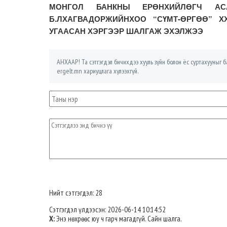
МОНГОЛ БАНКНЫ ЕРӨНХИЙЛӨГЧ АСА
Б.ЛХАГВАДОРЖИЙНХОО “СҮМТ-ӨРГӨӨ” 
УГААСАН ХЭРГЭЭР ШАЛГАЖ ЭХЭЛЖЭЭ
АНХААР! Та сэтгэгдэл бичихдээ хууль зүйн болон ёс суртахууныг ба
ergelt.mn хариуцлага хүлээхгүй.
Нийт сэтгэгдэл: 28
Сэтгэгдэл үлдээсэн: 2026-06-14 10:14:52
Х:
Энэ нөхрөөс юу ч гарч магадгүй. Сайн шалга.