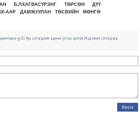
Н Б.ЛХАГВАСҮРЭНГ ТӨРСӨН ДҮҮ
ХХК-ААР ДАМЖУУЛАН ТӨСВИЙН МӨНГӨ
римтална уу. Ёс бус сэтгэгдлийг админ устгах эрхтэй. Мэдээний сэтгэгдэлд