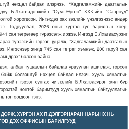
ошгүй нөхцөл байдал илэрчээ. “Хадгаламжийн даатгалын
 дүү Б.Лхагвадоржийн “Сүмт-Өргөө” ХХК-ийн “Санрөүд”
олгой хорогдсон. Ингэхдээ зах зээлийн үнэлгээнээс өндөр
ээ. Тодруулбал, 2026 оныг хүртэл тус барилгын хоёр,
941 сая төгрөгөөр түрээсэлж иржээ. Ингээд Б.Лхагвасүрэнг
араа түрээсийн гэрээг цуцалж, “Хадгаламжийн даатгалын
ээ. Ингэснээр жилд 745 сая төгрөг хэмнэж, 200 гаруй сая
“амьдрах” болсон байна.
, албан тушаалын байдлаа урвуулан ашиглаж, төрсөн
 байж болзошгүй нөхцөл байдал илэрч, хууль хяналтын
рээсийн гэрээг сунгах чиглэлийг Б.Лхагвасүрэн жил бүр
гэрээтэй ноцтой баримтууд хууль хяналтын байгууллагын
ь тогтоогдсон гэнэ.
АДОРЖ, ХҮРГЭН АХ П.ДЭЛГЭРНАРАН НАРЫНХ НЬ
ТӨВ ДЭХ ОФФИСЫН БАРИЛГУУД