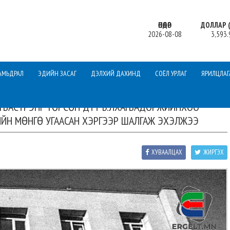
ӨНӨӨДӨР
ДОЛЛАР (
2026-08-08
3,593.
АМЬДРАЛ
ЭДИЙН ЗАСАГ
ДЭЛХИЙ ДАХИНД
СОЁЛ УРЛАГ
ЯРИЛЦЛАГ
АГВАСҮРЭНГ ТӨРСӨН ДҮҮ Б.ЛХАГВАДОРЖИЙНХОО
ИЙН МӨНГӨ УГААСАН ХЭРГЭЭР ШАЛГАЖ ЭХЭЛЖЭЭ
ХУВААЛЦАХ
ЖИРГЭХ