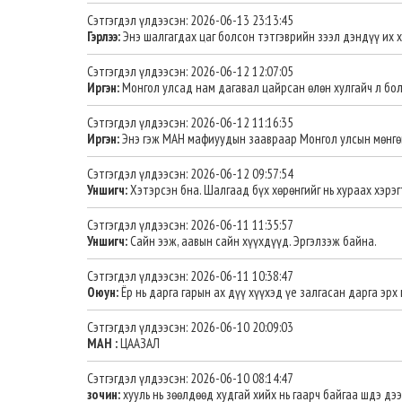
Сэтгэгдэл үлдээсэн: 2026-06-13 23:13:45
Гэрлээ:
Энэ шалгагдах цаг болсон тэтгэврийн зээл дэндүү их 
Сэтгэгдэл үлдээсэн: 2026-06-12 12:07:05
Иргэн:
Монгол улсад нам дагавал цайрсан өлөн хулгайч л бо
Сэтгэгдэл үлдээсэн: 2026-06-12 11:16:35
Иргэн:
Энэ гэж МАН мафиуудын заавраар Монгол улсын мөнгөн
Сэтгэгдэл үлдээсэн: 2026-06-12 09:57:54
Уншигч:
Хэтэрсэн бна. Шалгаад бүх хөрөнгийг нь хураах хэрэг
Сэтгэгдэл үлдээсэн: 2026-06-11 11:35:57
Уншигч:
Сайн ээж, аавын сайн хүүхдүүд. Эргэлзэж байна.
Сэтгэгдэл үлдээсэн: 2026-06-11 10:38:47
Оюун:
Ёр нь дарга гарын ах дүү хүүхэд үе залгасан дарга эрх 
Сэтгэгдэл үлдээсэн: 2026-06-10 20:09:03
МАН :
ЦААЗАЛ
Сэтгэгдэл үлдээсэн: 2026-06-10 08:14:47
зочин:
хууль нь зөөлдөөд худгай хийх нь гаарч байгаа шдэ дээ