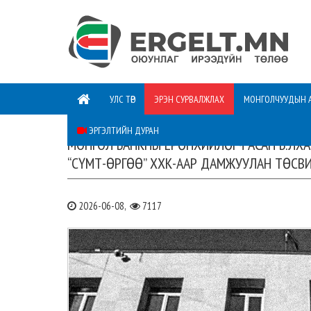
УЛС ТӨР
ЭРЭН СУРВАЛЖЛАХ
МОНГОЛЧУУДЫН 
ЭРГЭЛТИЙН ДУРАН
МОНГОЛ БАНКНЫ ЕРӨНХИЙЛӨГЧ АСАН Б.ЛХ
“СҮМТ-ӨРГӨӨ” ХХК-ААР ДАМЖУУЛАН ТӨСВ
2026-06-08,
7117