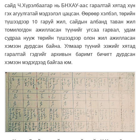
сайд Ч.Хүрэлбаатар нь БНХАУ-аас гаралтай хятад хүн
гэх агуулгатай мэдээлэл цацсан. Өөрөөр хэлбэл, төрийн
түшээдээр 10 гаруй жил, сайдын албанд таван жил
томилогдон ажилласан түүнийг угсаа гарвал, удам
судраа нууж төрийн түшээдээр олон жил ажилласан
хэмээн дурдсан байна. Улмаар түүний ээжийг хятад
гаралтай гэдгийг архивын баримт бичигт дурдсан
хэмээн мэдэгдээд байгаа юм.