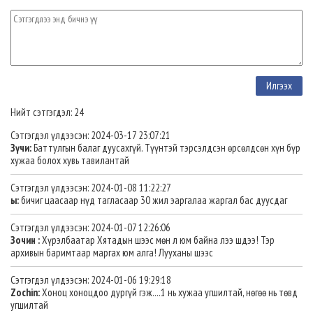
Нийт сэтгэгдэл: 24
Сэтгэгдэл үлдээсэн: 2024-03-17 23:07:21
Зүчи:
Баттулгын балаг дуусахгүй. Түүнтэй тэрсэлдсэн өрсөлдсөн хүн бүр
хужаа болох хувь тавилантай
Сэтгэгдэл үлдээсэн: 2024-01-08 11:22:27
ы:
бичиг цаасаар нүд тагласаар 30 жил эаргалаа жаргал бас дуусдаг
Сэтгэгдэл үлдээсэн: 2024-01-07 12:26:06
Зочин :
Хүрэлбаатар Хятадын шээс мөн л юм байна лээ шдээ! Тэр
архивын баримтаар маргах юм алга! Лууханы шээс
Сэтгэгдэл үлдээсэн: 2024-01-06 19:29:18
Zochin:
Хоноц хоноцдоо дургүй гэж....1 нь хужаа угшилтай, нөгөө нь төвд
угшилтай