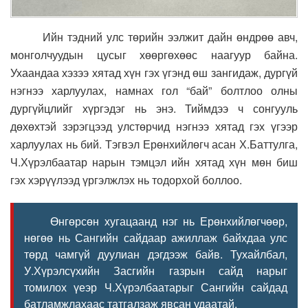
Ийн тэдний улс төрийн ээлжит дайн өндрөө авч,
монголчуудын цусыг хөөргөхөөс наагуур байна.
Ухаандаа хэзээ хятад хүн гэх үгэнд өш зангидаж, дургүй
нэгнээ харлуулах, намнах гол “бай” болтлоо олны
дургүйцлийг хүргэдэг нь энэ. Тиймдээ ч сонгууль
дөхөхтэй зэрэгцээд улстөрчид нэгнээ хятад гэх үгээр
харлуулах нь бий. Тэгвэл Ерөнхийлөгч асан Х.Баттулга,
Ч.Хүрэлбаатар нарын тэмцэл ийн хятад хүн мөн биш
гэх хэрүүлээд үргэлжлэх нь тодорхой боллоо.
Өнгөрсөн хугацаанд нэг нь Ерөнхийлөгчөөр,
нөгөө нь Сангийн сайдаар ажиллаж байхдаа улс
төрд чамгүй дуулиан дэгдээж байв. Тухайлбал,
У.Хүрэлсүхийн Засгийн газрын сайд нарыг
томилох үеэр Ч.Хүрэлбаатарыг Сангийн сайдад
батламжлахаас татгалзаж явсан удаатай.