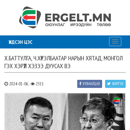
ҮНДСЭН ЦЭС
Toggle
navigati
Х.БАТТУЛГА, Ч.ХҮРЭЛБААТАР НАРЫН ХЯТАД, МОНГОЛ
ГЭХ ХЭРҮҮЛ ХЭЗЭЭ ДУУСАХ ВЭ
2024-01-06,
2511
ХУВААЛЦАХ
ЖИРГЭХ