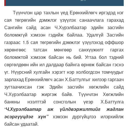
Түүнчлэн цар тахлын үед Ерөнхийлөгч иргэдэд нэг
сая төгрөгийн дэмжлэг үзүүлэх санаачлага гарахад
Сангийн сайд асан Ч.Хүрэлбаатар эдийн засгийн
боломжгүй хэмээн гэдийж байлаа. Удалгүй Засгийн
газраас 1.5 сая төгрөгийн дэмжлэг үзүүлэхэд оффшор
хөрөнгөөс татсан мөнгөөр санхүүжилт гаргах
боломжтой хэмээж байсан нь бий. Угтаа бол тэдний
сөргөлдөөн ийн ил далдаар байнга өрнөж байсан гэснэ
үг. Нүүрсний хулгайн хэрэгт нэр холбогдсон томчуудыг
зарлахад Ерөнхийлөгч асан Х.Баттулгыг хилээр гаргаач
зугтаачихсан гэж Эдийн засгийн хөгжлийн сайд
Ч.Хүрэлбаатар жиргэж байв. Түүнчлэн Хөгжлийн
банкны нээлттэй сонсголын үеэр Х.Баттулга
“
Ч.Хүрэлбаатар аж үйлдвэржилтийг жадлан
эсэргүүцдэг хүн”
хэмээн дургүйцлээ илэрхийлж
байсан удаатай.