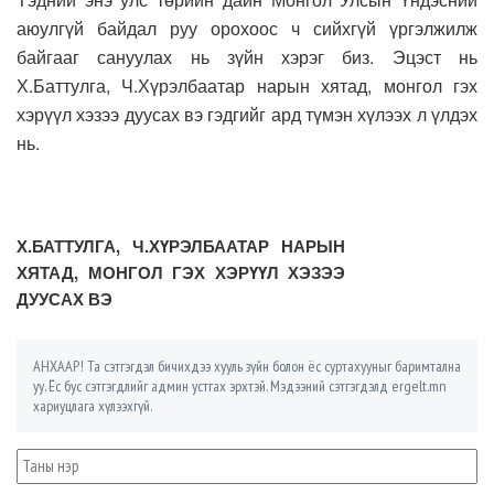
аюулгүй байдал руу орохоос ч сийхгүй үргэлжилж
байгааг сануулах нь зүйн хэрэг биз. Эцэст нь
Х.Баттулга, Ч.Хүрэлбаатар нарын хятад, монгол гэх
хэрүүл хэзээ дуусах вэ гэдгийг ард түмэн хүлээх л үлдэх
нь.
Х.БАТТУЛГА, Ч.ХҮРЭЛБААТАР НАРЫН
ХЯТАД, МОНГОЛ ГЭХ ХЭРҮҮЛ ХЭЗЭЭ
ДУУСАХ ВЭ
АНХААР! Та сэтгэгдэл бичихдээ хууль зүйн болон ёс суртахууныг баримтална
уу. Ёс бус сэтгэгдлийг админ устгах эрхтэй. Мэдээний сэтгэгдэлд ergelt.mn
хариуцлага хүлээхгүй.