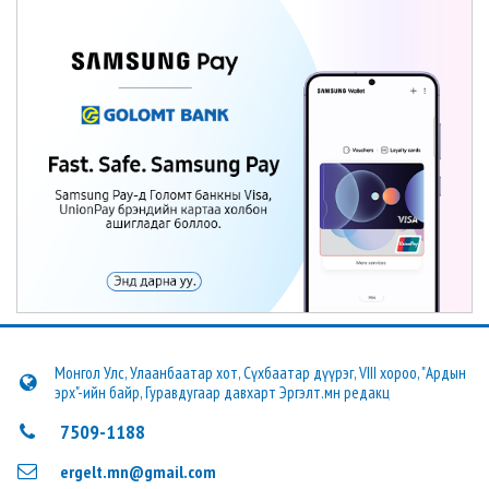
Монгол Улс, Улаанбаатар хот, Сүхбаатар дүүрэг, VIII хороо, "Ардын
эрх"-ийн байр, Гуравдугаар давхарт Эргэлт.мн редакц
7509-1188
ergelt.mn@gmail.com