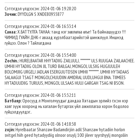
Сэтгэгдэл үлдээсэн: 2024-01-06 19:28:20
Зочин:
DYYDLGN S XNDE80955877
Сэтгэгдэл үлдээсэн: 2024-01-06 16:33:14
Санаа:
Х.БАТТУЛГА ТАНАА: танд нэг зөвлөгөа өгье! Та байнашүүдээ !!!
ЧИМИД ГУАЙН ДНК-г аваад хүрэлбаатарийхтэй шинжлүүл. Иншнэд
гүйцээ. Олон ? Тайлагдана
Сэтгэгдэл үлдээсэн: 2024-01-06 15:54:00
Zochin.:
HURELBAATAR HHYTADIIG ZAILUULJ, ******** ULS RUUGAA ZAILAACHEE.
UMHII HYTADIIG OLON JIL TURD BAILGAJ, MONGOL ULSIIG HUGJUULEH
BOLOMJIIG URGELJ JADLAN ESERGUUTDSEN UMHII ********. UMHII HYTADAAS
SALAAGUI TSAGT MONGOLCHUUDIIN AMIDRAL UUDLUHGUI BNA. TIIMEES
HYTADUUDIIG TURUUS, MONGOL ULSAAS HUUJ GARGAH TSAG NI BSON.
Сэтгэгдэл үлдээсэн: 2024-01-06 15:32:11
Батбаяр:
Оросууд л Монголчуудыг дандаа Хятадын эрлийз гэсэн нэр
хаяг зүүж хооронд нь хагалан бутаргах үйл ажиллагаа хорон бодолоо
гүйцэлдүүлдэг..
Сэтгэгдэл үлдээсэн: 2024-01-06 14:18:38
zojin:
Hyrelbaatar Shanzaw Badamdirjiin adil Shanzaw hytadiin horlon
svitgel hiih geed hytadyydiig olnoor oruylj 100 jileer syyrshyylj mongoliin