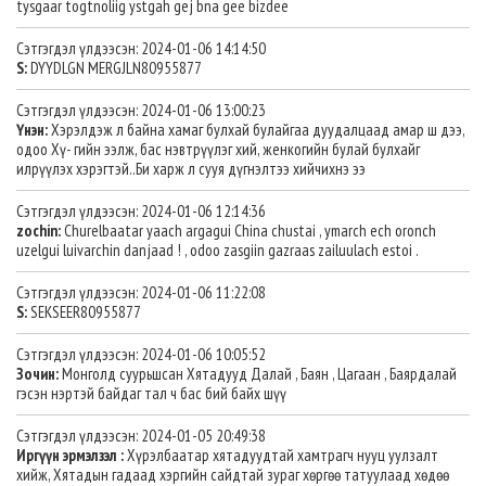
tysgaar togtnoliig ystgah gej bna gee bizdee
Сэтгэгдэл үлдээсэн: 2024-01-06 14:14:50
S:
DYYDLGN MERGJLN80955877
Сэтгэгдэл үлдээсэн: 2024-01-06 13:00:23
Үнэн:
Хэрэлдэж л байна хамаг булхай булайгаа дуудалцаад амар ш дээ,
одоо Хү- гийн ээлж, бас нэвтрүүлэг хий, женкогийн булай булхайг
илрүүлэх хэрэгтэй..Би харж л сууя дүгнэлтээ хийчихнэ ээ
Сэтгэгдэл үлдээсэн: 2024-01-06 12:14:36
zochin:
Churelbaatar yaach argagui China chustai , ymarch ech oronch
uzelgui luivarchin danjaad ! , odoo zasgiin gazraas zailuulach estoi .
Сэтгэгдэл үлдээсэн: 2024-01-06 11:22:08
S:
SEKSEER80955877
Сэтгэгдэл үлдээсэн: 2024-01-06 10:05:52
Зочин:
Монголд суурьшсан Хятадууд Далай , Баян , Цагаан , Баярдалай
гэсэн нэртэй байдаг тал ч бас бий байх шүү
Сэтгэгдэл үлдээсэн: 2024-01-05 20:49:38
Иргүүн эрмэлзэл :
Хүрэлбаатар хятадуудтай хамтрагч нууц уулзалт
хийж, Хятадын гадаад хэргийн сайдтай зураг хөргөө татуулаад хөдөө