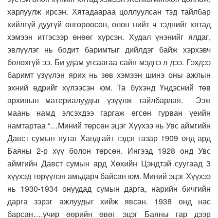
харлуулж ирсэн. Хятадаараа цоллуулсан тэд тайлбар
хийлгүй дуугүй өнгөрөөсөн, олон нийт ч тэднийг хятад
хэмээн итгэсээр өнөөг хүрсэн. Худал үнэнийг ялдаг,
эвлүүлэг нь бодит баримтыг дийлдэг байж хэрхэвч
болохгүй ээ. Би удам угсаагаа сайн мэднэ л дээ. Гэхдээ
баримт үзүүлэн ярих нь зөв хэмээн шинэ оны ажлын
эхний өдрийг хүлээсэн юм. Та бүхэнд Үндэсний төв
архивын материалуудыг үзүүлж тайлбарлая. Ээж
маань намд элсэхдээ гаргаж өгсөн гурван үеийн
намтартаа “…Миний төрсөн эцэг Хүүхээ нь Увс аймгийн
Давст сумын нутаг Хандгайт гэдэг газар 1909 онд ард
Баяны 2-р хүү болон төрсөн. Ингээд 1928 онд Увс
аймгийн Давст сумын ард Хөхийн Цэндтэй суугаад 3
хүүхэд төрүүлэн амьдарч байсан юм. Миний эцэг Хүүхээ
нь 1930-1934 онуудад сумын дарга, нарийн бичгийн
дарга зэрэг ажлуудыг хийж явсан. 1938 онд нас
барсан….учир өөрийн өвөг эцэг Баяны гар дээр