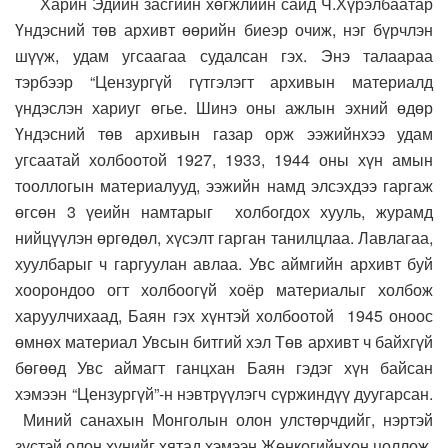
Харин Эдийн засгийн хөгжлийн сайд Ч.Хүрэлбаатар
Үндэсний төв архивт өөрийн биеэр очиж, нэг бүрчлэн
шүүж, удам угсаагаа судалсан гэх. Энэ талаараа
тэрбээр “Цензургүй гүтгэлэгт архивын материалд
үндэслэн хариуг өгье. Шинэ оны ажлын эхний өдөр
Үндэсний төв архивын газар орж ээжийнхээ удам
угсаатай холбоотой 1927, 1933, 1944 оны хүн амын
тооллогын материалууд, ээжийн намд элсэхдээ гаргаж
өгсөн 3 үеийн намтарыг холбогдох хууль, журамд
нийцүүлэн өргөдөл, хүсэлт гарган танилцлаа. Лавлагаа,
хуулбарыг ч гаргуулан авлаа. Увс аймгийн архивт буй
хоорондоо огт холбоогүй хоёр материалыг холбож
харуулчихаад, Баян гэх хүнтэй холбоотой 1945 оноос
өмнөх материал Увсын битгий хэл Төв архивт ч байхгүй
бөгөөд Увс аймагт ганцхан Баян гэдэг хүн байсан
хэмээн “Цензургүй”-н нэвтрүүлэгч сүржиндүү дуугарсан.
Миний санахын Монголын олон улстөрчдийг, нэртэй
зүстэй олон хүнийг хятад хэмээн Женкогийнхон цоллож,