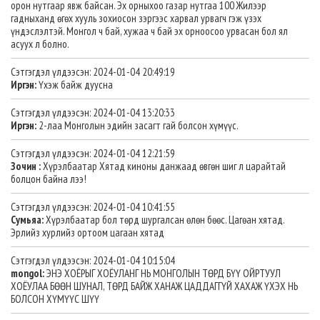
орон нутгаар явж байсан. Эх орныхоо газар нутгаа 100 Жилээр
гадныханд өгөх хууль зохиосон зэргээс харвал урвагч гэж үзэх
үндэслэлтэй. Монгол ч бай, хужаа ч бай эх орноосоо урвасан бол ял
асуух л болно.
Сэтгэгдэл үлдээсэн: 2024-01-04 20:49:19
Иргэн:
Үхэж байж дуусна
Сэтгэгдэл үлдээсэн: 2024-01-04 13:20:33
Иргэн:
2-лаа Монголын эдийн засагт гай болсон хүмүүс.
Сэтгэгдэл үлдээсэн: 2024-01-04 12:21:59
Зочин :
Хүрэлбаатар Хятад киноны данжаад өвгөн шиг л царайтай
болцон байна лээ!
Сэтгэгдэл үлдээсэн: 2024-01-04 10:41:55
Сумьяа:
Хүрэлбаатар бол төрд шургалсан өлөн бөөс. Цагөан хятад.
Эрлийз хурлийз ортоом цагаан хятад
Сэтгэгдэл үлдээсэн: 2024-01-04 10:15:04
mongol:
ЭНЭ ХОЁРЫГ ХОЁУЛАНГ НЬ МОНГОЛЫН ТӨРД БҮҮ ОЙРТУУЛ
ХОЁУЛАА БӨӨН ШУНАЛ, ТӨРД БАЙЖ ХАНАЖ ЦАДДАГГҮЙ ХАХАЖ ҮХЭХ НЬ
БОЛСОН ХҮМҮҮС ШҮҮ