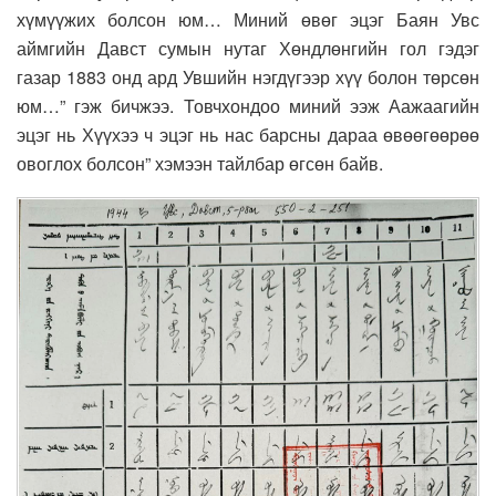
хүмүүжих болсон юм… Миний өвөг эцэг Баян Увс
аймгийн Давст сумын нутаг Хөндлөнгийн гол гэдэг
газар 1883 онд ард Увшийн нэгдүгээр хүү болон төрсөн
юм…” гэж бичжээ. Товчхондоо миний ээж Аажаагийн
эцэг нь Хүүхээ ч эцэг нь нас барсны дараа өвөөгөөрөө
овоглох болсон” хэмээн тайлбар өгсөн байв.