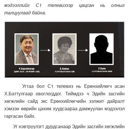
мэдээллийг С1 телевизээр цацсан нь олныг
талцуулаад байна.
Угтаа бол С1 телевиз нь Ерөнхийлөгч асан
Х.Баттулгаар овоглогддог. Тиймдээ ч Эдийн засгийн
хөгжлийн сайд экс Ерөнхийлөгчийн ээлжит дайралт
хэмээн өөрийн цахим хуудсаараа дамжуулан мэдээлэл
гаргасан байх.
Уг нэвтрүүлэгт дурдсанаар Эдийн засгийн хөгжлийн