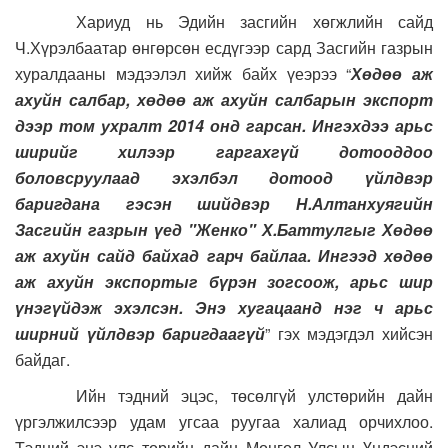
Хариуд нь Эдийн засгийн хөгжлийн сайд
Ч.Хүрэлбаатар өнгөрсөн есдүгээр сард Засгийн газрын
хуралдааны мэдээлэл хийж байх үеэрээ “
Хөдөө аж
ахуйн салбар, хөдөө аж ахуйн салбарын экспорт
дээр том ухралт 2014 онд гарсан. Ингэхдээ арьс
ширийг хилээр гаргахгүй дотооддоо
боловсруулаад эхэлбэл дотоод үйлдвэр
баригдана гэсэн шийдвэр Н.Алтанхуягийн
Засгийн газрын үед "Женко" Х.Баттулгыг Хөдөө
аж ахуйн сайд байхад гарч байлаа. Ингээд хөдөө
аж ахуйн экспортыг бүрэн зогсоож, арьс шир
үнэгүйдэж эхэлсэн. Энэ хугацаанд нэг ч арьс
ширний үйлдвэр баригдаагүй
” гэх мэдэгдэл хийсэн
байдаг.
Ийн тэдний эцэс, төсөлгүй улстөрийн дайн
үргэлжилсээр удам угсаа руугаа халиад орчихлоо.
Тэдний энэ улс төрийн дайн Монгол Улсын Үндэсний