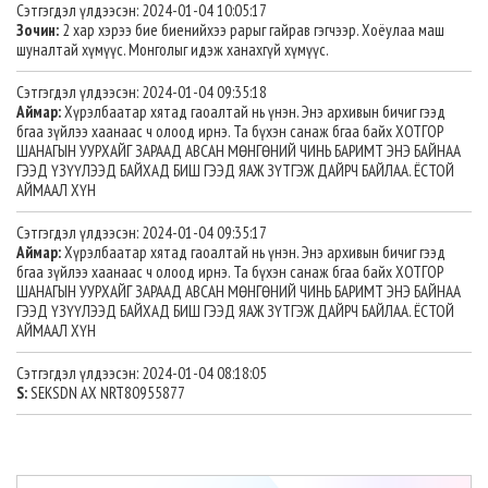
Сэтгэгдэл үлдээсэн: 2024-01-04 10:05:17
Зочин:
2 хар хэрээ бие биенийхээ рарыг гайрав гэгчээр. Хоёулаа маш
шуналтай хүмүүс. Монголыг идэж ханахгүй хүмүүс.
Сэтгэгдэл үлдээсэн: 2024-01-04 09:35:18
Аймар:
Хүрэлбаатар хятад гаоалтай нь үнэн. Энэ архивын бичиг гээд
бгаа зүйлээ хаанаас ч олоод ирнэ. Та бүхэн санаж бгаа байх ХОТГОР
ШАНАГЫН УУРХАЙГ ЗАРААД АВСАН МӨНГӨНИЙ ЧИНЬ БАРИМТ ЭНЭ БАЙНАА
ГЭЭД ҮЗҮҮЛЭЭД БАЙХАД БИШ ГЭЭД ЯАЖ ЗҮТГЭЖ ДАЙРЧ БАЙЛАА. ЁСТОЙ
АЙМААЛ ХҮН
Сэтгэгдэл үлдээсэн: 2024-01-04 09:35:17
Аймар:
Хүрэлбаатар хятад гаоалтай нь үнэн. Энэ архивын бичиг гээд
бгаа зүйлээ хаанаас ч олоод ирнэ. Та бүхэн санаж бгаа байх ХОТГОР
ШАНАГЫН УУРХАЙГ ЗАРААД АВСАН МӨНГӨНИЙ ЧИНЬ БАРИМТ ЭНЭ БАЙНАА
ГЭЭД ҮЗҮҮЛЭЭД БАЙХАД БИШ ГЭЭД ЯАЖ ЗҮТГЭЖ ДАЙРЧ БАЙЛАА. ЁСТОЙ
АЙМААЛ ХҮН
Сэтгэгдэл үлдээсэн: 2024-01-04 08:18:05
S:
SEKSDN AX NRT80955877