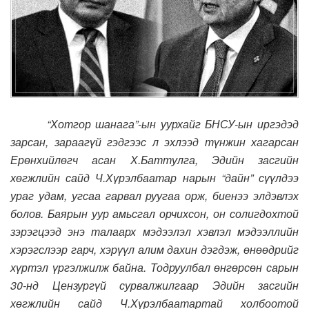
“Хотгор шанага”-ын уурхайг БНСУ-ын иргэдэд
зарсан, зараагүй гэдгээс л эхлээд түнжин хагарсан
Ерөнхийлөгч асан Х.Баттулга, Эдийн засгийн
хөгжлийн сайд Ч.Хүрэлбаатар нарын “дайн” сүүлдээ
ураг удам, угсаа гарвал руугаа орж, биенээ элдэвлэх
болов. Баярын уур амьсгал орчихсон, он солигдохтой
зэрэгцээд энэ талаарх мэдээлэл хэвлэл мэдээллийн
хэрэгслээр гарч, хэрүүл алим дахин дэгдэж, өнөөдрийг
хүртэл үргэлжилж байна. Тодруулбал өнгөрсөн сарын
30-нд Цензургүй сурвалжилгаар Эдийн засгийн
хөгжлийн сайд Ч.Хүрэлбаатартай холбоотой