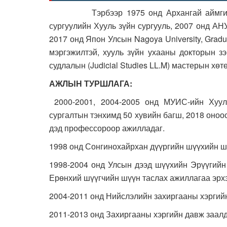
Тэрбээр 1975 онд Архангай аймгийн Цэ
сургуулийн Хууль зүйн сургууль, 2007 онд АНУ-ы
2017 онд Япон Улсын Nagoya University, Graduat
мэргэжилтэй, хууль зүйн ухааны докторын зэ
судлалын (Judicial Studies LL.M) мастерын хөт
АЖЛЫН ТУРШЛАГА:
2000-2001, 2004-2005 онд МУИС-ийн Хууль
сургалтын тэнхимд 50 хувийн багш, 2018 оноос
дэд профессороор ажилладаг.
1998 онд Сонгинохайрхан дүүргийн шүүхийн ш
1998-2004 онд Улсын дээд шүүхийн Эрүүгийн 
Ерөнхий шүүгчийн шүүн таслах ажиллагаа эрхэ
2004-2011 онд Нийслэлийн захиргааны хэргий
2011-2013 онд Захиргааны хэргийн давж заал