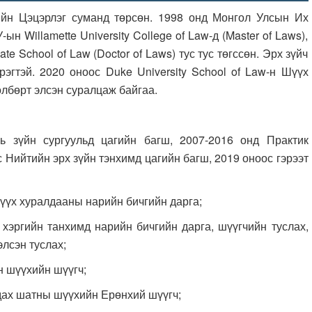
цэрлэг суманд төрсөн. 1998 онд Монгол Улсын Их
н Willamette University College of Law-д (Master of Laws),
e School of Law (Doctor of Laws) тус тус төгссөн. Эрх зүйч
рэгтэй. 2020 оноос Duke University School of Law-н Шүүх
өлбөрт элсэн суралцаж байгаа.
 зүйн сургуульд цагийн багш, 2007-2016 онд Практик
 Нийтийн эрх зүйн тэнхимд цагийн багш, 2019 оноос гэрээт
үүх хуралдааны нарийн бичгийн дарга;
хэргийн танхимд нарийн бичгийн дарга, шүүгчийн туслах,
лсэн туслах;
н шүүхийн шүүгч;
дах шатны шүүхийн Ерөнхий шүүгч;