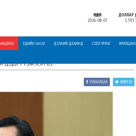
ӨНӨӨДӨР
ДОЛЛАР (
2026-08-07
3,593.
АМЬДРАЛ
ЭДИЙН ЗАСАГ
ДЭЛХИЙ ДАХИНД
СОЁЛ УРЛАГ
ЯРИЛЦЛАГ
 Ц.ЦОГТ ГЭЖ ХЭН БЭ
ХУВААЛЦАХ
ЖИРГЭХ