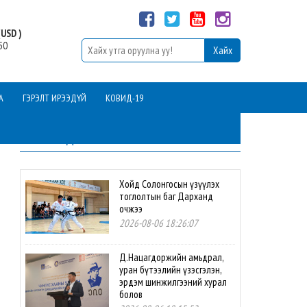
USD )
50
А
ГЭРЭЛТ ИРЭЭДҮЙ
КОВИД-19
ШИНЭ МЭДЭЭ
Хойд Солонгосын үзүүлэх
тоглолтын баг Дарханд
очжээ
2026-08-06 18:26:07
Д.Нацагдоржийн амьдрал,
уран бүтээлийн үзэсгэлэн,
эрдэм шинжилгээний хурал
болов