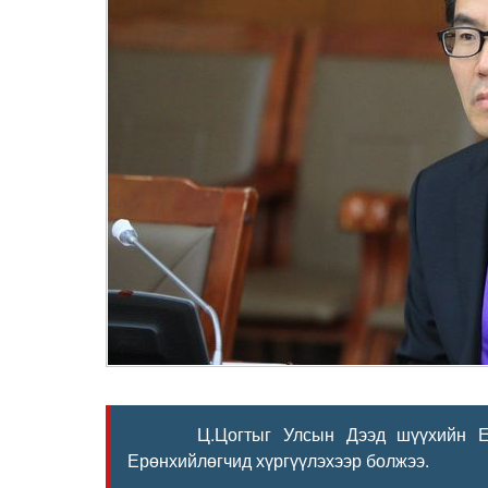
Ц.Цогтыг Улсын Дээд шүүхийн Ерөнх
Ерөнхийлөгчид хүргүүлэхээр болжээ.