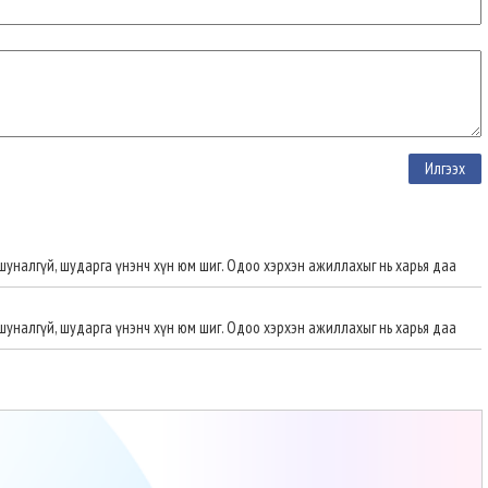
уналгүй, шударга үнэнч хүн юм шиг. Одоо хэрхэн ажиллахыг нь харья даа
уналгүй, шударга үнэнч хүн юм шиг. Одоо хэрхэн ажиллахыг нь харья даа