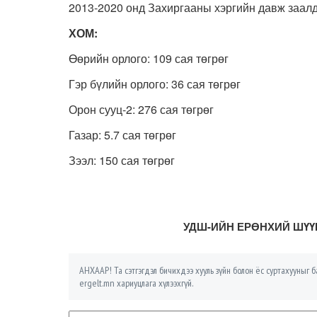
2013-2020 онд Захиргааны хэргийн давж заал
ХОМ:
Өөрийн орлого: 109 сая төгрөг
Гэр бүлийн орлого: 36 сая төгрөг
Орон сууц-2: 276 сая төгрөг
Газар: 5.7 сая төгрөг
Зээл: 150 сая төгрөг
УДШ-ИЙН ЕРӨНХИЙ ШҮҮ
АНХААР! Та сэтгэгдэл бичихдээ хууль зүйн болон ёс суртахууныг ба
ergelt.mn хариуцлага хүлээхгүй.