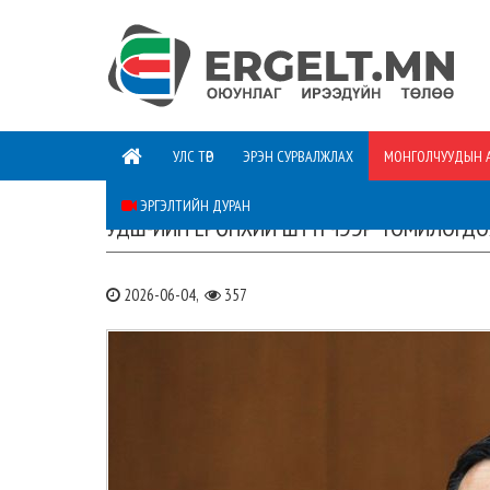
УЛС ТӨР
ЭРЭН СУРВАЛЖЛАХ
МОНГОЛЧУУДЫН 
ЭРГЭЛТИЙН ДУРАН
УДШ-ИЙН ЕРӨНХИЙ ШҮҮГЧЭЭР ТОМИЛОГДОХ
2026-06-04,
357