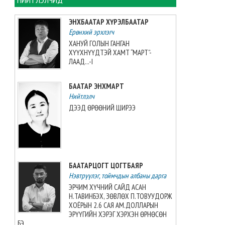
2026-08-06 13:38:56
ЭНХБААТАР ХҮРЭЛБААТАР
Ерөнхий эрхлэгч
Э.Маргад өсвөрийн дэлхийн
аваргаас хүрэл медаль
ХАНУЙ ГОЛЫН ГАНГАН
хүртжээ
ХҮҮХНҮҮДТЭЙ ХАМТ “МАРТ”-
ЛААД...-I
2026-08-06 13:27:31
БААТАР ЭНХМАРТ
“Singapore Women series”
тэмцээнд манай багт Greece
Нийтлэлч
Elizabeth Berg тоглоно
ДЭЭД ӨРӨӨНИЙ ШИРЭЭ
2026-08-06 13:14:57
Азийн аваргыг Хойд
Солонгосн баг 13 алтан
медальтайгаар тэргүүлж
БААТАРЦОГТ ЦОГТБАЯР
явна
Нэвтрүүлэг, тоймчдын албаны дарга
2026-08-06 12:53:48
ЭРЧИМ ХҮЧНИЙ САЙД АСАН
Н.ТАВИНБЭХ, ЗӨВЛӨХ П.ТОВУУДОРЖ
Монгол Улсын эмэгтэй
ХОЁРЫН 2.6 САЯ АМ.ДОЛЛАРЫН
шигшээ баг өмсгөлөө гардан
ЭРҮҮГИЙН ХЭРЭГ ХЭРХЭН ӨРНӨСӨН
авлаа
БЭ