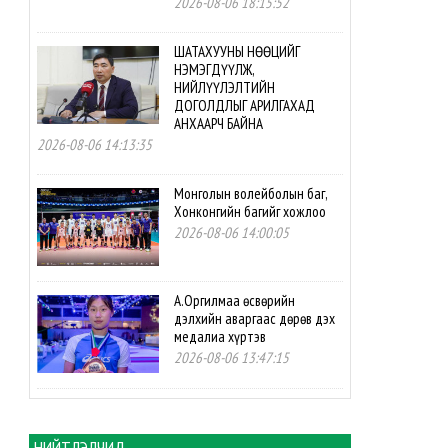
2026-08-06 18:15:52
ШАТАХУУНЫ НӨӨЦИЙГ
НЭМЭГДҮҮЛЖ,
НИЙЛҮҮЛЭЛТИЙН
ДОГОЛДЛЫГ АРИЛГАХАД
АНХААРЧ БАЙНА
2026-08-06 14:13:35
Монголын волейболын баг,
Хонконгийн багийг хожлоо
2026-08-06 14:00:05
А.Оргилмаа өсвөрийн
дэлхийн аваргаас дөрөв дэх
медалиа хүртэв
2026-08-06 13:47:15
М.Мөнххайр өсвөрийн
дэлхийн аваргаас хүрэл
медаль авлаа
НИЙТЛЭЛЧИД