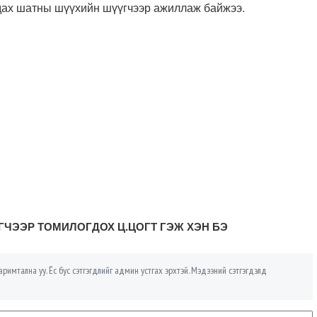
дах шатны шүүхийн шүүгчээр ажиллаж байжээ.
ГЧЭЭР ТОМИЛОГДОХ Ц.ЦОГТ ГЭЖ ХЭН БЭ
римтална уу. Ёс бус сэтгэгдлийг админ устгах эрхтэй. Мэдээний сэтгэгдэлд