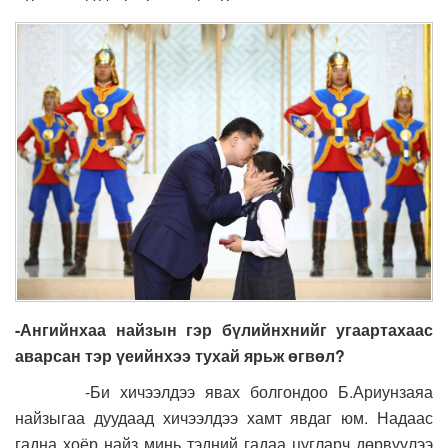
-Ангийнхаа найзын гэр бүлийнхнийг угаартахаас
аварсан тэр үеийнхээ тухай ярьж өгвөл?
-Би хичээлдээ явах болгондоо Б.Ариунзаяа
найзыгаа дуудаад хичээлдээ хамт явдаг юм. Надаас
гадна хоёр найз минь тэдний гадаа цугларч дөрвүүлээ