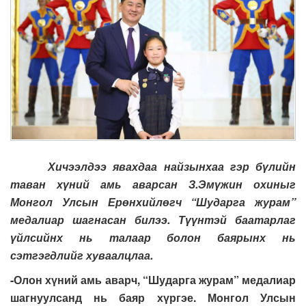
Хичээлдээ явахдаа найзынхаа гэр бүлийн
таван хүний амь аварсан З.Эмүжин охиныг
Монгол Улсын Ерөнхийлөгч “Шударга журам”
медалиар шагнасан билээ. Түүнтэй баатарлаг
үйлсийнх нь талаар болон баярынх нь
сэтгэгдлийг хуваалцлаа.
-Олон хүний амь аварч, “Шударга журам” медалиар
шагнуулсанд нь баяр хүргэе. Монгол Улсын