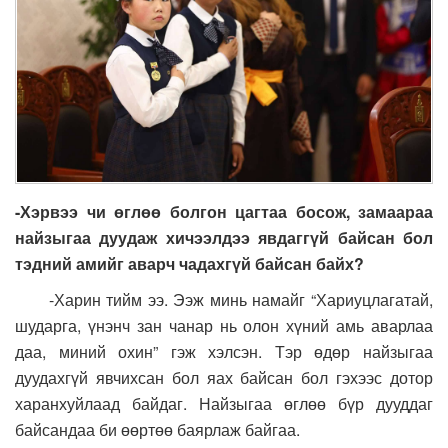
-Хэрвээ чи өглөө болгон цагтаа босож, замаараа
найзыгаа дуудаж хичээлдээ явдаггүй байсан бол
тэдний амийг аварч чадахгүй байсан байх?
-Харин тийм ээ. Ээж минь намайг “Хариуцлагатай,
шударга, үнэнч зан чанар нь олон хүний амь аварлаа
даа, миний охин” гэж хэлсэн. Тэр өдөр найзыгаа
дуудахгүй явчихсан бол яах байсан бол гэхээс дотор
харанхуйлаад байдаг. Найзыгаа өглөө бүр дууддаг
байсандаа би өөртөө баярлаж байгаа.