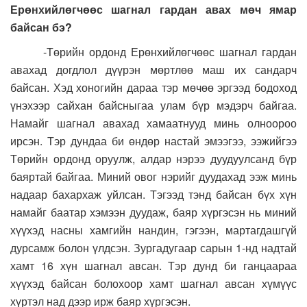
Ерөнхийлөгчөөс шагнал гардан авах мөч ямар
байсан бэ?
-Төрийн ордонд Ерөнхийлөгчөөс шагнал гардан
авахад догдлол дүүрэн мөртлөө маш их сандарч
байсан. Хэд хоногийн дараа тэр мөчөө эргээд бодоход
үнэхээр сайхан байсныгаа улам бүр мэдэрч байгаа.
Намайг шагнал авахад хамаатнууд минь олноороо
ирсэн. Тэр дундаа би өндөр настай эмээгээ, ээжийгээ
Төрийн ордонд оруулж, алдар нэрээ дуудуулсанд бүр
баяртай байгаа. Миний овог нэрийг дуудахад ээж минь
надаар бахархаж уйлсан. Тэгээд тэнд байсан бүх хүн
намайг баатар хэмээн дуудаж, баяр хүргэсэн нь миний
хүүхэд насны хамгийн нандин, гэгээн, мартагдашгүй
дурсамж болон үлдсэн. Зургадугаар сарын 1-нд надтай
хамт 16 хүн шагнал авсан. Тэр дунд би ганцаараа
хүүхэд байсан болохоор хамт шагнал авсан хүмүүс
хүртэл над дээр ирж баяр хүргэсэн.