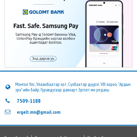
Монгол Улс, Улаанбаатар хот, Сүхбаатар дүүрэг, VIII хороо, "Ардын
эрх"-ийн байр, Гуравдугаар давхарт Эргэлт.мн редакц
7509-1188
ergelt.mn@gmail.com