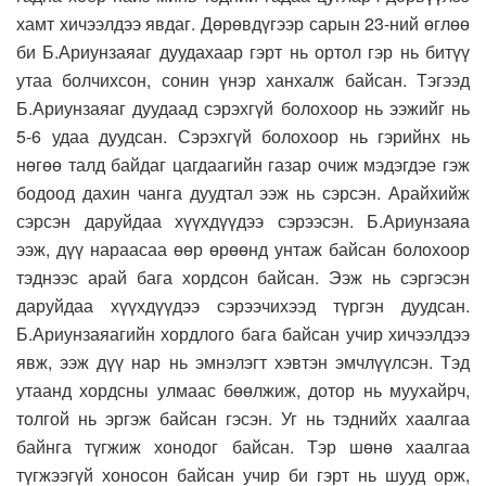
хамт хичээлдээ явдаг. Дөрөвдүгээр сарын 23-ний өглөө
би Б.Ариунзаяаг дуудахаар гэрт нь ортол гэр нь битүү
утаа болчихсон, сонин үнэр ханхалж байсан. Тэгээд
Б.Ариунзаяаг дуудаад сэрэхгүй болохоор нь ээжийг нь
5-6 удаа дуудсан. Сэрэхгүй болохоор нь гэрийнх нь
нөгөө талд байдаг цагдаагийн газар очиж мэдэгдэе гэж
бодоод дахин чанга дуудтал ээж нь сэрсэн. Арайхийж
сэрсэн даруйдаа хүүхдүүдээ сэрээсэн. Б.Ариунзаяа
ээж, дүү нараасаа өөр өрөөнд унтаж байсан болохоор
тэднээс арай бага хордсон байсан. Ээж нь сэргэсэн
даруйдаа хүүхдүүдээ сэрээчихээд түргэн дуудсан.
Б.Ариунзаяагийн хордлого бага байсан учир хичээлдээ
явж, ээж дүү нар нь эмнэлэгт хэвтэн эмчлүүлсэн. Тэд
утаанд хордсны улмаас бөөлжиж, дотор нь муухайрч,
толгой нь эргэж байсан гэсэн. Уг нь тэднийх хаалгаа
байнга түгжиж хонодог байсан. Тэр шөнө хаалгаа
түгжээгүй хоносон байсан учир би гэрт нь шууд орж,