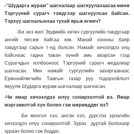
-“Шударга журам” шагналаар шагнуулахаасаа өмнө
Тэргүүний сурагч тэмдгээр шагнуулсан байсан.
Тэрхүү шагналынхаа тухай ярьж өгөөч?
-Би энэ жил Эрдмийн хөтөч сургуулийн тавдугаар
ангийг төгсөж байгаа юм. Манай хонхны баяр
тавдугаар сарын 1-нд болсон. Намайг хичээлдээ онц
байснаас гадна таван хүний амь аварсан гээд
Сурагчдын холбооноос Тэргүүний сурагч медалиар
шагнасан. Мөн намайг сургуулийн захиргаанаас
Ерөнхийлөгчийн Тамгын газар руу тодорхойлолт
явуулж Шударга журам шагналаар шагнасан.
-Чи ямар хичээлдээ илүү сонирхолтой вэ. Ямар
мэргэжилтэй хүн болно гэж мөрөөддөг вэ?
-Би монгол хэл, англи хэл, дүрслэх урлагийн
хичээлдээ илүү сонирхолтой. Зурах дуртай болохоор
зураач болно гэж боддог.