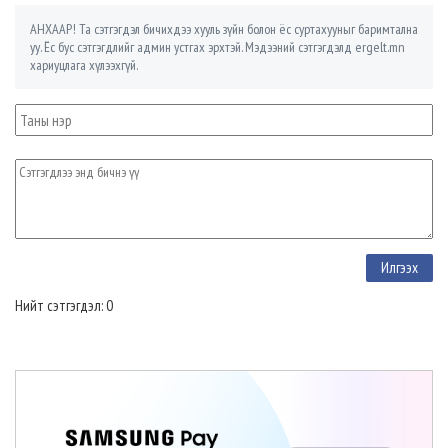
АНХААР! Та сэтгэгдэл бичихдээ хууль зүйн болон ёс суртахууныг баримтална
уу. Ёс бус сэтгэгдлийг админ устгах эрхтэй. Мэдээний сэтгэгдэлд ergelt.mn
хариуцлага хүлээхгүй.
Нийт сэтгэгдэл: 0