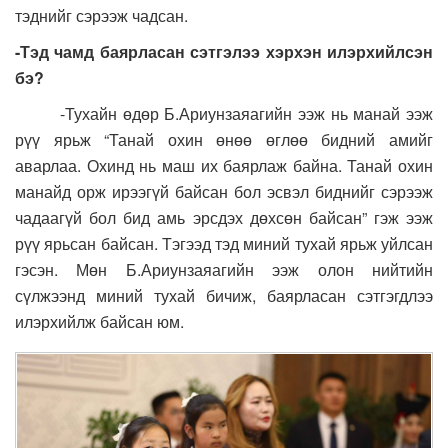
тэднийг сэрээж чадсан.
-Тэд чамд баярласан сэтгэлээ хэрхэн илэрхийлсэн
бэ?
-Тухайн өдөр Б.Ариунзаяагийн ээж нь манай ээж
рүү ярьж “Танай охин өнөө өглөө бидний амийг
аварлаа. Охинд нь маш их баярлаж байна. Танай охин
манайд орж ирээгүй байсан бол эсвэл биднийг сэрээж
чадаагүй бол бид амь эрсдэх дөхсөн байсан” гэж ээж
рүү ярьсан байсан. Тэгээд тэд миний тухай ярьж уйлсан
гэсэн. Мөн Б.Ариунзаяагийн ээж олон нийтийн
сүлжээнд миний тухай бичиж, баярласан сэтгэгдлээ
илэрхийлж байсан юм.