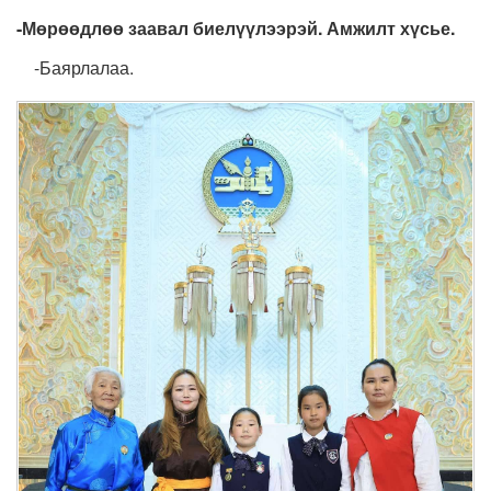
-Мөрөөдлөө заавал биелүүлээрэй. Амжилт хүсье.
-Баярлалаа.