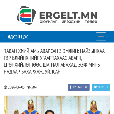
ҮНДСЭН ЦЭС
Toggle
navigati
ТАВАН ХҮНИЙ АМЬ АВАРСАН З.ЭМҮЖИН: НАЙЗЫНХАА
ГЭР БҮЛИЙНХНИЙГ УГААРТАХААС АВАРЧ,
ЕРӨНХИЙЛӨГЧӨӨС ШАГНАЛ АВАХАД ЭЭЖ МИНЬ
НАДААР БАХАРХАЖ, УЙЛСАН
2026-06-03,
384
ХУВААЛЦАХ
ЖИРГЭХ