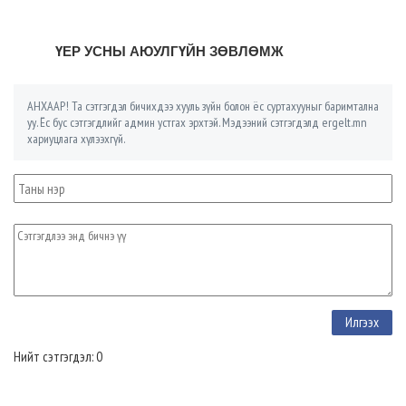
ҮЕР УСНЫ АЮУЛГҮЙН ЗӨВЛӨМЖ
АНХААР! Та сэтгэгдэл бичихдээ хууль зүйн болон ёс суртахууныг баримтална
уу. Ёс бус сэтгэгдлийг админ устгах эрхтэй. Мэдээний сэтгэгдэлд ergelt.mn
хариуцлага хүлээхгүй.
Нийт сэтгэгдэл: 0