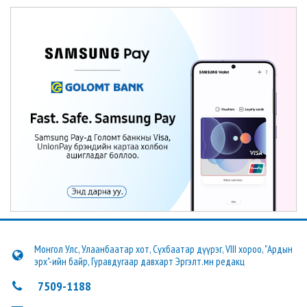
Монгол Улс, Улаанбаатар хот, Сүхбаатар дүүрэг, VIII хороо, "Ардын
эрх"-ийн байр, Гуравдугаар давхарт Эргэлт.мн редакц
7509-1188