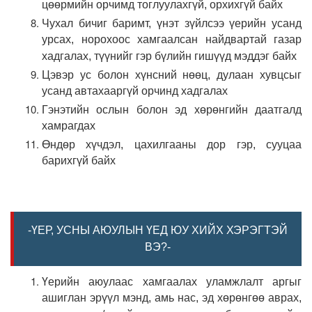
цөөрмийн орчимд тоглуулахгүй, орхихгүй байх
Чухал бичиг баримт, үнэт зүйлсээ үерийн усанд
урсах, норохоос хамгаалсан найдвартай газар
хадгалах, түүнийг гэр бүлийн гишүүд мэддэг байх
Цэвэр ус болон хүнсний нөөц, дулаан хувцсыг
усанд автахааргүй орчинд хадгалах
Гэнэтийн ослын болон эд хөрөнгийн даатгалд
хамрагдах
Өндөр хүчдэл, цахилгааны дор гэр, сууцаа
барихгүй байх
-ҮЕР, УСНЫ АЮУЛЫН ҮЕД ЮУ ХИЙХ ХЭРЭГТЭЙ
ВЭ?-
Үерийн аюулаас хамгаалах уламжлалт аргыг
ашиглан эрүүл мэнд, амь нас, эд хөрөнгөө аврах,