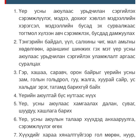
Үер усны аюулаас урьдчилан сэргийлэх
сэрэмжлүүлэг, мэдээ, дохиог хэвлэл мэдээллийн
хэрэгсэл, мэдээллийн бусад эх сурвалжаас
тогтмол хүлээн авч сэрэмжлэх, бусдад дамжуулах
Тэнгэрийн байдал, үүл, салхины чиг, мал амьтны
хөдөлгөөн, араншинг шинжих гэх мэт үер усны
аюулаас урьдчилан сэргийлэх уламжлалт аргаас
суралцах
Гэр, хашаа, саравч, орон байрыг үерийн усны
зам, голын гольдрол, гуу, жалга, хуурай сайр, ус
хальдаг эрэг, татамд барихгүй байх
Үерийн аюултай бүс нутгаас нүүх
Үер, усны аюулаас хамгаалах далан, суваг,
шуудуу, хашлага барих
Үер, усны аюулын талаар хүүхдэд анхааруулга,
сэрэмжлүүлэг өгөх
Хүүхдийг хараа хяналтгүйгээр гол мөрөн, нуур,