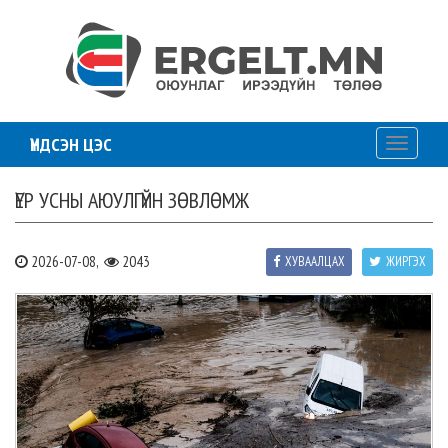
ҮНДСЭН ЦЭС
Toggle
navigati
ҮЕР УСНЫ АЮУЛГҮЙН ЗӨВЛӨМЖ
2026-07-08,
2043
ХУВААЛЦАХ
ЖИРГЭХ