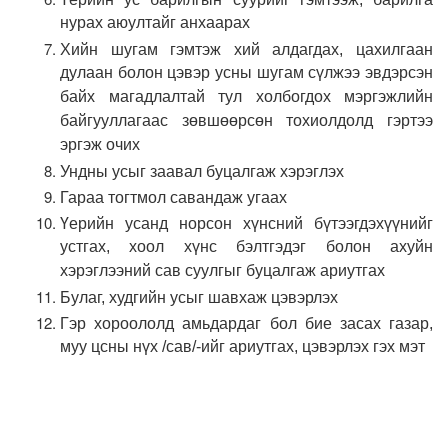
нурах аюултайг анхаарах
Хийн шугам гэмтэж хий алдагдах, цахилгаан
дулаан болон цэвэр усны шугам сүлжээ эвдэрсэн
байх магадлалтай тул холбогдох мэргэжлийн
байгууллагаас зөвшөөрсөн тохиолдолд гэртээ
эргэж очих
Ундны усыг заавал буцалгаж хэрэглэх
Гараа тогтмол савандаж угаах
Үерийн усанд норсон хүнсний бүтээгдэхүүнийг
устгах, хоол хүнс бэлтгэдэг болон ахуйн
хэрэглээний сав суулгыг буцалгаж ариутгах
Булаг, худгийн усыг шавхаж цэвэрлэх
Гэр хороололд амьдардаг бол бие засах газар,
муу цсны нүх /сав/-ийг ариутгах, цэвэрлэх гэх мэт