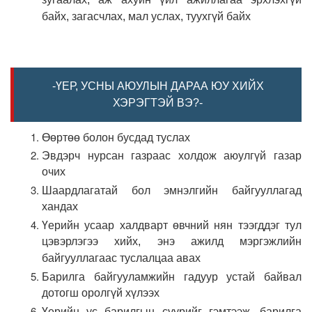
зугаалах, аж ахуйн үйл ажиллагаа эрхлэхгүй
байх, загасчлах, мал услах, туухгүй байх
-ҮЕР, УСНЫ АЮУЛЫН ДАРАА ЮУ ХИЙХ
ХЭРЭГТЭЙ ВЭ?-
Өөртөө болон бусдад туслах
Эвдэрч нурсан газраас холдож аюулгүй газар
очих
Шаардлагатай бол эмнэлгийн байгууллагад
хандах
Үерийн усаар халдварт өвчний нян тээгддэг тул
цэвэрлэгээ хийх, энэ ажилд мэргэжлийн
байгууллагаас туслалцаа авах
Барилга байгууламжийн гадуур устай байвал
дотогш оролгүй хүлээх
Үерийн ус барилгын суурийг гэмтээж, барилга