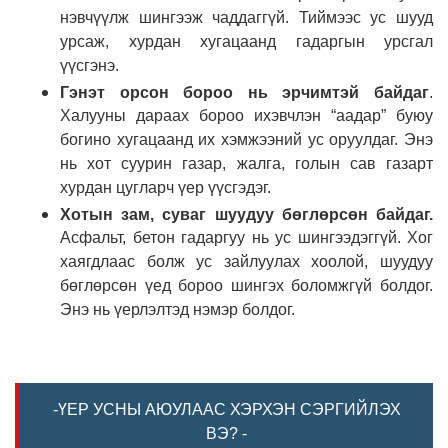
нэвчүүлж шингээж чаддаггүй. Тиймээс ус шууд
урсаж, хурдан хугацаанд гадаргын урсгал
үүсгэнэ.
Гэнэт орсон бороо нь эрчимтэй байдаг
.
Халууны дараах бороо ихэвчлэн “аадар” буюу
богино хугацаанд их хэмжээний ус оруулдаг. Энэ
нь хот суурин газар, жалга, голын сав газарт
хурдан цугларч үер үүсгэдэг.
Хотын зам, суваг шуудуу бөглөрсөн байдаг.
Асфальт, бетон гадаргуу нь ус шингээдэггүй. Хог
хаягдлаас болж ус зайлуулах хоолой, шуудуу
бөглөрсөн үед бороо шингэх боломжгүй болдог.
Энэ нь үерлэлтэд нэмэр болдог.
-ҮЕР УСНЫ АЮУЛААС ХЭРХЭН СЭРГИЙЛЭХ
ВЭ? -