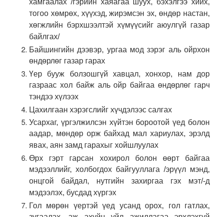
хамгаалах /гэрийн хаяагаа шуух, бэхэлгээ хийх,
тогоо хөмрөх, хүүхэд, жирэмсэн эх, өндөр настан,
хөгжлийн бэрхшээлтэй хүмүүсийг аюулгүй газар
байлгах/
Байшингийн дээвэр, ургаа мод зэрэг аль ойрхон
өндөрлөг газар гарах
Үер бууж болзошгүй хавцал, хонхор, нам дор
газраас хол байж аль ойр байгаа өндөрлөг гарч
тэндээ хүлээх
Цахилгаан хэрэгслийг хүчдэлээс салгах
Усархаг, үргэлжилсэн хүйтэн бороотой үед болон
аадар, мөндөр орж байхад мал хариулах, эрэлд
явах, аян замд гарахыг хойшлуулах
Өрх гэрт гарсан хохирол болон өөрт байгаа
мэдээллийг, холбогдох байгууллага /эрүүл мэнд,
онцгой байдал, нутгийн захиргаа гэх мэт/-д
мэдээлэх, бусдад хүргэх
Гол мөрөн үертэй үед усанд орох, гол гатлах,