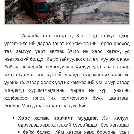
Улаанбаатар хотод 7, 8-р сард халуун өдөр
үргэлжилсний дараа гэнэт их хэмжээний бороо ороход
төв замууд үерт автдаг. Учир нь хөрс хатаж, ус
нэвтрэхгүй болдог ба ус зайлуулах систем муу ажиллаж
байгаа нь үерийг нэмэгдүүлдэг. Халуун үед газар, агаар
ихээр халж нарны хүчтэй туяанд газар маш их халж, ус
ууршина. Агаар халах үед их хэмжээний усны уур агаар
мандалд хуримтлагдсаны дараа нь хур тунадас
хэлбэрээр гэнэт, их хэмжээгээр буух шалтгаан
болдог.
Мөн дараах шалтгаанууд бий.
Хөрс хатаж, нэвчилт мууддаг.
Хэт халуун
өдрүүдэд хөрс хэтэрхий хуурайшдаг, бүр хагардаг
ч байж болно. Ийм хатсан хөрс борооны усыг