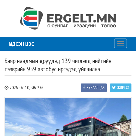
ҮНДСЭН ЦЭС
Toggle
navigati
Баяр наадмын өдрүүдэд 139 чиглэлд нийтийн
тээврийн 959 автобус иргэдэд үйлчилнэ
2026-07-10,
236
ХУВААЛЦАХ
ЖИРГЭХ