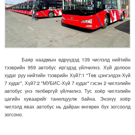
Баяр наадмын өдрүүдэд 139 чиглэлд нийтийн
тээврийн 959 автобус иргэдэд үйлчилнэ.
Хүй долоон
худаг руу нийтийн тээврийн Хүй7:1 "Төв цэнгэлдэх-Хүй
7 худаг", Хүй7:2 "МУБИС-Хүй 7 худаг" гэсэн 2 чиглэлийн
автобус үнэ төлбөргүй үйлчилнэ. Тус хоёр чиглэлийн
цагийн хуваарийг танилцуулж байна.
Энэхүү хоёр
чиглэлд явах автобус нь дайран өнгөрөх бүх зогсоолд
зогсоно.