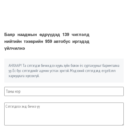
Баяр наадмын өдрүүдэд 139 чиглэлд
нийтийн тээврийн 959 автобус иргэдэд
үйлчилнэ
АНХААР! Та сэтгэгдэл бичихдээ хууль зүйн болон ёс суртахууныг баримтална
уу. Ёс бус сэтгэгдлийг админ устгах эрхтэй. Мэдээний сэтгэгдэлд ergelt.mn
хариуцлага хүлээхгүй.