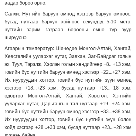
аадар бороо орно.
Салхи: Нутгийн баруун өмнөд хэсгээр баруун өмнөөс,
бусад нутгаар баруун хойноос секундэд 5-10 метр,
нутгийн зарим газраар борооны өмнө түр зуур
ширүүснэ.
Агаарын температур: Шөнөдөө Монгол-Алтай, Хангай,
Хөвсгөлийн уулархаг нутаг, Завхан, Заг-Байдраг голын
эх, Туул, Тэрэлж, Хэрлэн голын хөндийгөөр +8...+13 хэм,
говийн бүс нутгийн баруун өмнөд хэсгээр +22...+27 хэм,
Их нууруудын хотгор, говийн бүс нутгийн зүүн өмнөд
хэсгээр +18...+23 хэм, бусад нутгаар +13...+18 хэм,
өдөртөө Монгол-Алтай, Хангай, Хөвсгөл, Хэнтийн
уулархаг нутаг, Дарьгангын тал нутгаар +19...+24 хэм,
говийн бүс нутгийн баруун өмнөд хэсгээр +33...+38 хэм,
Их нууруудын хотгор, говийн бүс нутгийн зүүн болон
хойд хэсгээр +28...+33 хэм, бусад нутгаар +23...+28 хэм
дулаан байна.