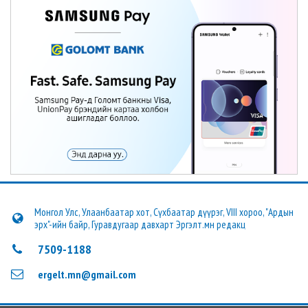
Монгол Улс, Улаанбаатар хот, Сүхбаатар дүүрэг, VIII хороо, "Ардын
эрх"-ийн байр, Гуравдугаар давхарт Эргэлт.мн редакц
7509-1188
ergelt.mn@gmail.com