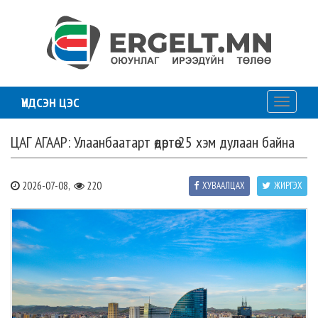
ҮНДСЭН ЦЭС
Toggle
navigati
ЦАГ АГААР: Улаанбаатарт өдөртөө 25 хэм дулаан байна
2026-07-08,
220
ХУВААЛЦАХ
ЖИРГЭХ