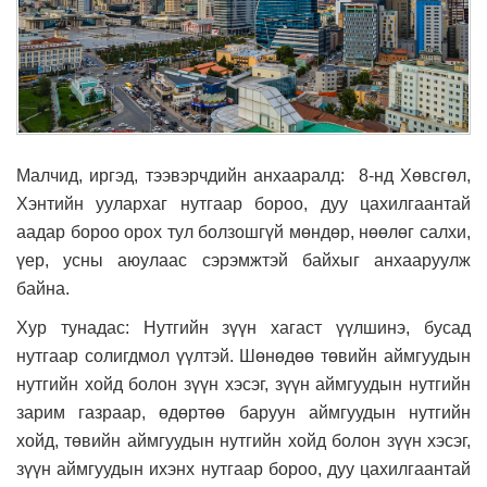
Малчид, иргэд, тээвэрчдийн анхааралд:
8-нд Хөвсгөл,
Хэнтийн уулархаг нутгаар бороо, дуу цахилгаантай
аадар бороо орох тул болзошгүй мөндөр, нөөлөг салхи,
үер, усны аюулаас сэрэмжтэй байхыг анхааруулж
байна.
Хур тунадас: Нутгийн зүүн хагаст үүлшинэ, бусад
нутгаар солигдмол үүлтэй. Шөнөдөө төвийн аймгуудын
нутгийн хойд болон зүүн хэсэг, зүүн аймгуудын нутгийн
зарим газраар, өдөртөө баруун аймгуудын нутгийн
хойд, төвийн аймгуудын нутгийн хойд болон зүүн хэсэг,
зүүн аймгуудын ихэнх нутгаар бороо, дуу цахилгаантай