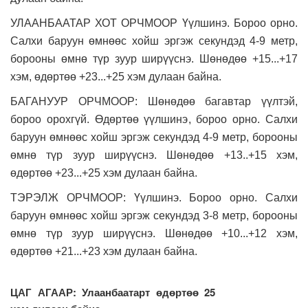
УЛААНБААТАР ХОТ ОРЧМООР Үүлшинэ. Бороо орно.
Салхи баруун өмнөөс хойш эргэж секундэд 4-9 метр,
борооны өмнө түр зуур ширүүснэ. Шөнөдөө +15...+17
хэм, өдөртөө +23...+25 хэм дулаан байна.
БАГАНУУР ОРЧМООР: Шөнөдөө багавтар үүлтэй,
бороо орохгүй. Өдөртөө үүлшинэ, бороо орно. Салхи
баруун өмнөөс хойш эргэж секундэд 4-9 метр, борооны
өмнө түр зуур ширүүснэ. Шөнөдөө +13..+15 хэм,
өдөртөө +23...+25 хэм дулаан байна.
ТЭРЭЛЖ ОРЧМООР: Үүлшинэ. Бороо орно. Салхи
баруун өмнөөс хойш эргэж секундэд 3-8 метр, борооны
өмнө түр зуур ширүүснэ. Шөнөдөө +10...+12 хэм,
өдөртөө +21...+23 хэм дулаан байна.
ЦАГ АГААР: Улаанбаатарт өдөртөө 25