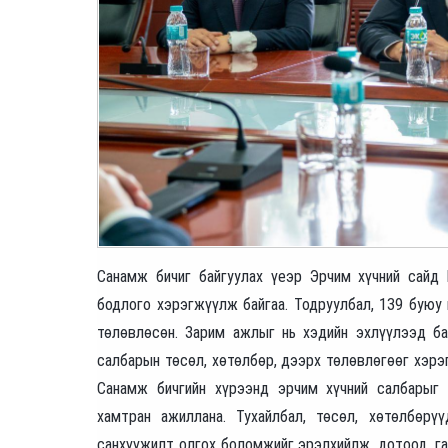
Санамж бичиг байгуулах үеэр Эрчим хүчний сайд 
бодлого хэрэгжүүлж байгаа. Тодруулбал, 139 буюу
төлөвлөсөн. Зарим ажлыг нь хэдийн эхлүүлээд ба
салбарын төсөл, хөтөлбөр, дээрх төлөвлөгөөг хэрэ
Санамж бичгийн хүрээнд эрчим хүчний салбарыг 
хамтран ажиллана. Тухайлбал, төсөл, хөтөлбөрүү
санхүүжилт олгох боломжийг эрэлхийлж, дотоод, га