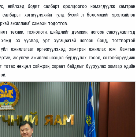
бус, нийлээд бодит салбарт оролцоогоо нэмэгдүүлж хамтран
й салбарыг хөгжүүлэхийн тулд бүхий л боломжийг эрэлхийлэн
рхай ажиллана” хэмээн тодотгов.
лт техник, технологи, шийдлийг дэмжин, ногоон санхүүжилтэд
 хямд эх үүсвэр, урт хугацаатай ногоон бонд, тогтвортой
х үйл ажиллагааг өргөжүүлэхэд хамтран ажиллах юм. Хамтын
артай, аюулгүй ажиллах нөхцөл бүрдүүлэх төсөл, хөтөлбөрүүдийн
 татах нөхцөл сайжран, хараат байдлыг бууруулах замаар эдийн
ой.