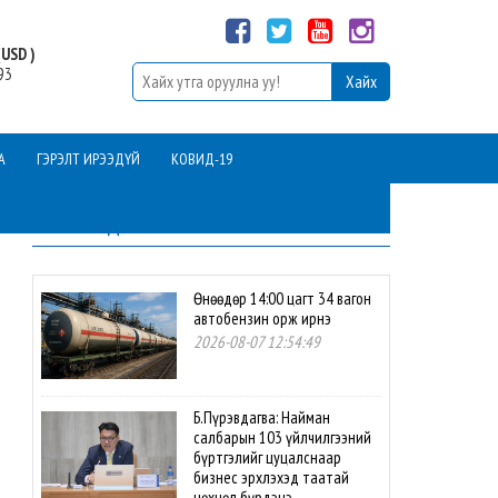
USD )
93
А
ГЭРЭЛТ ИРЭЭДҮЙ
КОВИД-19
ШИНЭ МЭДЭЭ
Өнөөдөр 14:00 цагт 34 вагон
автобензин орж ирнэ
2026-08-07 12:54:49
Б.Пүрэвдагва: Найман
салбарын 103 үйлчилгээний
бүртгэлийг цуцалснаар
бизнес эрхлэхэд таатай
нөхцөл бүрдэнэ