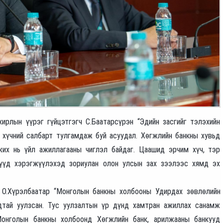
ирлын үүрэг гүйцэтгэгч С.Баатарсүрэн “Эдийн засгийг тэлэхийн
 хүчний салбарт тулгамдаж буй асуудал. Хөгжлийн банкны хувьд
их нь үйл ажиллагааны чиглэл байдаг. Цаашид эрчим хүч, тэр
рүүд хэрэгжүүлэхэд зориулан олон улсын зах зээлээс хямд эх
 О.Хүрэлбаатар “Монголын банкны холбооны Удирдах зөвлөлийн
дтай уулзсан. Тус уулзалтын үр дүнд хамтран ажиллах санамж
Монголын банкны холбоонд Хөгжлийн банк, арилжааны банкууд