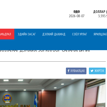
ӨНӨӨДӨР
ДОЛЛАР (
2026-08-07
3,593.
АМЬДРАЛ
ЭДИЙН ЗАСАГ
ДЭЛХИЙ ДАХИНД
СОЁЛ УРЛАГ
ЯРИЛЦЛАГ
ИЛЛАГААГ ДЭМЖИХ ЗОРИЛГООР САНАМЖ БИЧИГ
ХУВААЛЦАХ
ЖИРГЭХ