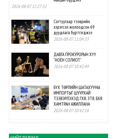
2026-08-07 12:27:32
Согтуугаар тээврийн
хэрэгсэл жолоодсон 69
дуудлага бүртгэгджээ
2026-08-07 11:04:33
ДАВГА ПРОКУРОРЫН ХҮҮ
“НОЁН СОЛИОТ”
2026-08-07 10:42:49
БҮХ ТӨРЛИЙН ШАТАХУУНЫ
ИМПОРТЫГ ШУУРХАЙ
ТЭЭВЭРЛЭХЭД ГХЯ, ЗТЯ, БХЯ
ХАМТРАН АЖИЛЛАНА
2026-08-07 10:42:18
БНСУ-ын буцалтгүй
тусламжийн төслийн
хэрэгжилтэд мониторинг
НИЙТЛЭЛЧИД