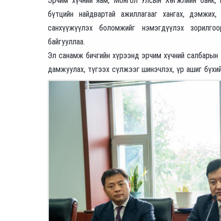
Эрчим хүчний яам, Монгол Улсын Хөгжлийн банк,
бүтцийн найдвартай ажиллагааг хангах, дэмжих,
санхүүжүүлэх боломжийг нэмэгдүүлэх зорилго
байгууллаа.
Эл санамж бичгийн хүрээнд эрчим хүчний салбарын т
дамжуулах, түгээх сүлжээг шинэчлэх, үр ашиг бүх