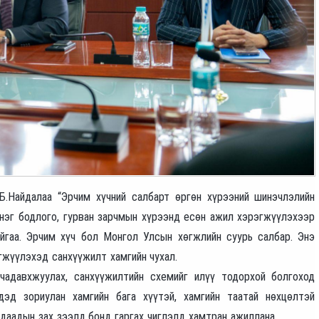
Б.Найдалаа “Эрчим хүчний салбарт өргөн хүрээний шинэчлэлийн
 нэг бодлого, гурван зарчмын хүрээнд есөн ажил хэрэгжүүлэхээр
йгаа. Эрчим хүч бол Монгол Улсын хөгжлийн суурь салбар. Энэ
гжүүлэхэд санхүүжилт хамгийн чухал.
чадавхжуулах, санхүүжилтийн схемийг илүү тодорхой болгоход
дэд зориулан хамгийн бага хүүтэй, хамгийн таатай нөхцөлтэй
даадын зах зээлд бонд гаргах чиглэлд хамтран ажиллана.