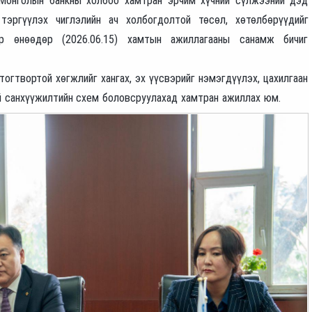
 Монголын банкны холбоо хамтран эрчим хүчний сүлжээний дэд
 тэргүүлэх чиглэлийн ач холбогдолтой төсөл, хөтөлбөрүүдийг
ор өнөөдөр (2026.06.15) хамтын ажиллагааны санамж бичиг
огтвортой хөгжлийг хангах, эх үүсвэрийг нэмэгдүүлэх, цахилгаан
ий санхүүжилтийн схем боловсруулахад хамтран ажиллах юм.