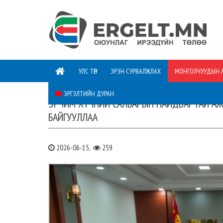
УЛС ТӨР
ЭРЭН СУРВАЛЖЛАХ
МОНГОЛЧУУДЫН 
ЭРГЭЛТИЙН ДУРАН
ЭРЧИМ ХҮЧНИЙ САЛБАРЫН НАЙДВАРТАЙ АЖ
БАЙГУУЛЛАА
2026-06-15,
259