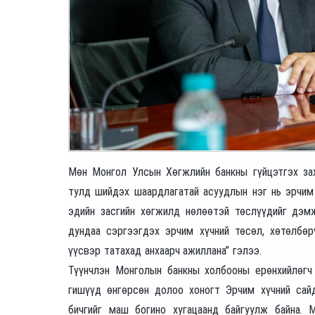
Мөн Монгол Улсын Хөгжлийн банкны гүйцэтгэх зах
тулд шийдэх шаардлагатай асуудлын нэг нь эрчим
эдийн засгийн хөгжилд нөлөөтэй төслүүдийг дэмж
дундаа сэргээгдэх эрчим хүчний төсөл, хөтөлбө
үүсвэр татахад анхаарч ажиллана” гэлээ.
Түүнчлэн Монголын банкны холбооны ерөнхийлөгч
гишүүд өнгөрсөн долоо хоногт Эрчим хүчний сай
бичгийг маш богино хугацаанд байгуулж байна. 