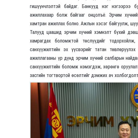
гишүүнчлэлтэй байдаг. Банкууд нэг нэгээрээ 
ажиллахаар болж байгааг онцолъё. Эрчим хүчни
хамтран ажиллах болно. Ажлын хэсэг байгуулж, шуу
Талууд цаашид эрчим хүчний хэмнэлт бүхий дэвши
хамрагдах боломжтой төслүүдийг тодорхойлж,
санхүүжилтийн эх үүсвэрийг татан төвлөрүүлэ
ажиллагааны үр дүнд эрчим хүчний салбарын найдв
санхүүжилтийн боломж нэмэгдэж, хөрөнгө оруулалт
засгийн тогтвортой өсөлтийг дэмжих ач холбогдолт