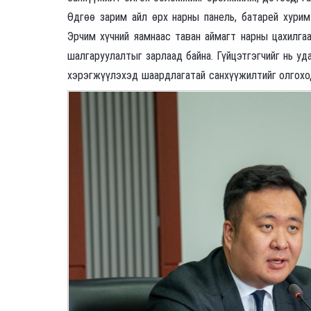
Өдгөө зарим айл өрх нарны панель, батарей хурим
Эрчим хүчний яамнаас таван аймагт нарны цахилга
шалгаруулалтыг зарлаад байна. Гүйцэтгэгчийг нь уд
хэрэгжүүлэхэд шаардлагатай санхүүжилтийг олгохо