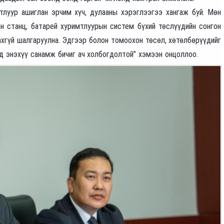
тлуур ашиглан эрчим хүч, дулааны хэрэглээгээ хангаж буй. Мөн
ан станц, батарей хуримтлуурын систем бүхий төслүүдийн сонгон
ахгүй шалгаруулна. Эдгээр болон томоохон төсөл, хөтөлбөрүүдийг
д энэхүү санамж бичиг ач холбогдолтой” хэмээн онцоллоо.