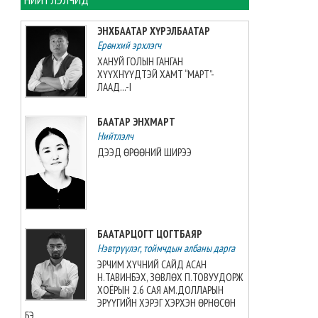
хийжээ
2026-08-07 10:16:21
ЭНХБААТАР ХҮРЭЛБААТАР
Ерөнхий эрхлэгч
Б.Шарав агсны гэргий
ХАНУЙ ГОЛЫН ГАНГАН
Д.ГАНЧИМЭГ: Хань минь “Төр
ХҮҮХНҮҮДТЭЙ ХАМТ “МАРТ”-
намайг үнэлж байхад би
ЛААД...-I
хүндлэхгүй бол болохгүй”
гээд эцсийнхээ хүчийг
БААТАР ЭНХМАРТ
шавхаж, өөрөө шагналаа авсан
Нийтлэлч
2026-08-07 08:24:12
ДЭЭД ӨРӨӨНИЙ ШИРЭЭ
“INTERNATIONAL SHINE CUP
2026”-гаас 7 алт, 7 мөнгө, 5
хүрэл медаль хүртжээ
2026-08-07 08:19:30
БААТАРЦОГТ ЦОГТБАЯР
Нэвтрүүлэг, тоймчдын албаны дарга
Камбож Улс 2028 оны Азийн
аваргыг зохион байгуулах
ЭРЧИМ ХҮЧНИЙ САЙД АСАН
эрхийг авлаа
Н.ТАВИНБЭХ, ЗӨВЛӨХ П.ТОВУУДОРЖ
2026-08-07 07:51:49
ХОЁРЫН 2.6 САЯ АМ.ДОЛЛАРЫН
ЭРҮҮГИЙН ХЭРЭГ ХЭРХЭН ӨРНӨСӨН
БЭ