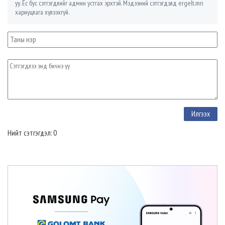
уу. Ёс бус сэтгэгдлийг админ устгах эрхтэй. Мэдээний сэтгэгдэлд ergelt.mn
хариуцлага хүлээхгүй.
Нийт сэтгэгдэл: 0