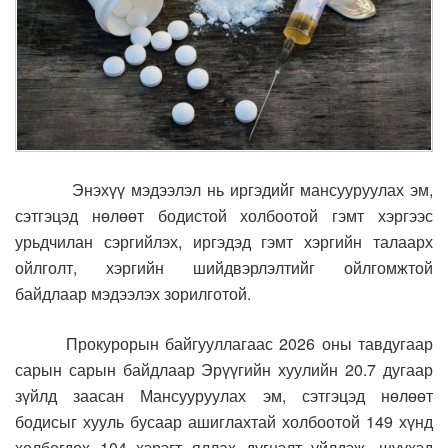
Энэхүү мэдээлэл нь иргэдийг мансууруулах эм,
сэтгэцэд нөлөөт бодистой холбоотой гэмт хэргээс
урьдчилан сэргийлэх, иргэдэд гэмт хэргийн талаарх
ойлголт, хэргийн шийдвэрлэлтийг ойлгомжтой
байдлаар мэдээлэх зорилготой.
Прокурорын байгууллагаас 2026 оны тавдугаар
сарын сарын байдлаар Эрүүгийн хуулийн 20.7 дугаар
зүйлд заасан Мансууруулах эм, сэтгэцэд нөлөөт
бодисыг хууль бусаар ашиглахтай холбоотой 149 хүнд
холбогдох 104 хэрэгт яллах дүгнэлт үйлдэж, шүүхэд