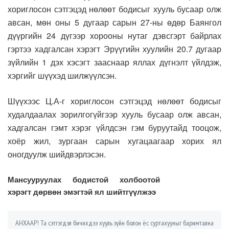
хориглосон сэтгэцэд нөлөөт бодисыг хууль бусаар олж
авсан, мөн оны 5 дугаар сарын 27-ны өдөр Баянгол
дүүргийн 24 дүгээр хорооны нутаг дэвсгэрт байрлах
гэртээ хадгалсан хэрэгт Эрүүгийн хуулийн 20.7 дугаар
зүйлийн 1 дэх хэсэгт зааснаар яллах дүгнэлт үйлдэж,
хэргийг шүүхэд шилжүүлсэн.
Шүүхээс Ц.А-г хориглосон сэтгэцэд нөлөөт бодисыг
худалдаалах зорилгогүйгээр хууль бусаар олж авсан,
хадгалсан гэмт хэрэг үйлдсэн гэм буруутайд тооцож,
хоёр жил, зургаан сарын хугацаагаар хорих ял
оногдуулж шийдвэрлэсэн.
Мансууруулах бодистой холбоотой
хэрэгт дөрвөн эмэгтэй ял шийтгүүлжээ
АНХААР! Та сэтгэгдэл бичихдээ хууль зүйн болон ёс суртахууныг баримтална