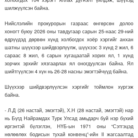
шилжүүлсэн байна.
Нийслэлийн прокурорын газраас өнгөрсөн долоо
хоногт буюу 2026 оны тавдугаар сарын 25-наас 29-ний
өдрүүдэд дөрвөн хүнд холбогдох хоёр хэргийг анхан
шатны шүүхээр шийдвэрлүүлж, шүүхээс 3 хүнд 2 жил, 6
сараас 8 жил, 6 сарын хугацаатай хорих ял, 1 хүнд
зорчих эрхийг хязгаарлах ял оногдуулсан байна. Ял
шийтгүүлсэн 4 хүн нь 26-28 насны эмэгтэйчүүд байна.
Шүүхээр шийдвэрлүүлсэн хэргийг тоймлон хүргэж
байна.
- Л.Д (26 настай, эмэгтэй), Х.Н (28 настай, эмэгтэй) нар
нь Бүгд Найрамдах Турк Улсад амьдарч буй нэр бүхий
иргэнтэй бүлэглэн, НҮБ-ын 1971 оны “Сэтгэцэд
нөлөөлөх бодисын тухай конвенц”-ийн II жагсаалтад