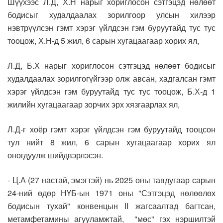
Шүүхээс Л.Д, Х.Н нарыг хориглосон сэтгэцэд нөлөөт
бодисыг худалдаалах зорилгоор улсын хилээр
нэвтрүүлсэн гэмт хэрэг үйлдсэн гэм буруутайд тус тус
тооцож, Х.Н-д 5 жил, 6 сарын хугацаагаар хорих ял,
Л.Д, Б.Х нарыг хориглосон сэтгэцэд нөлөөт бодисыг
худалдаалах зорилгогүйгээр олж авсан, хадгалсан гэмт
хэрэг үйлдсэн гэм буруутайд тус тус тооцож, Б.Х-д 1
жилийн хугацаагаар зорчих эрх хязгаарлах ял,
Л.Д-г хоёр гэмт хэрэг үйлдсэн гэм буруутайд тооцсон
тул нийт 8 жил, 6 сарын хугацаагаар хорих ял
оногдуулж шийдвэрлэсэн.
- Ц.А (27 настай, эмэгтэй) нь 2025 оны тавдугаар сарын
24-ний өдөр НҮБ-ын 1971 оны "Сэтгэцэд нөлөөлөх
бодисын тухай" конвенцын II жагсаалтад багтсан,
метамфетамины агууламжтай, "мөс" гэх нэршилтэй