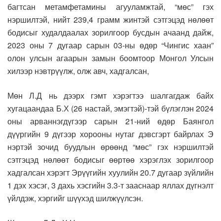
багтсан метамфетамины агууламжтай, “мөс” гэх
нэршилтэй, нийт 239,4 грамм жинтэй сэтгэцэд нөлөөт
бодисыг худалдаалах зорилгоор бусдын ачаанд дайж,
2023 оны 7 дугаар сарын 03-ны өдөр “Чингис хаан”
олон улсын агаарын замын боомтоор Монгол Улсын
хилээр нэвтрүүлж, олж авч, хадгалсан,
Мөн Л.Д нь дээрх гэмт хэрэгтээ шалгагдаж байх
хугацаандаа Б.Х (26 настай, эмэгтэй)-тэй бүлэглэн 2024
оны арваннэгдүгээр сарын 21-ний өдөр Баянгол
дүүргийн 9 дүгээр хорооны нутаг дэвсгэрт байрлах Э
нэртэй зочид буудлын өрөөнд “мөс” гэх нэршилтэй
сэтгэцэд нөлөөт бодисыг өөртөө хэрэглэх зорилгоор
хадгалсан хэрэгт Эрүүгийн хуулийн 20.7 дугаар зүйлийн
1 дэх хэсэг, 3 дахь хэсгийн 3.3-т зааснаар яллах дүгнэлт
үйлдэж, хэргийг шүүхэд шилжүүлсэн.