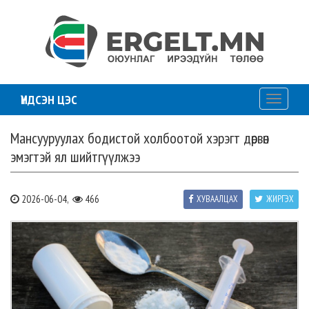
ҮНДСЭН ЦЭС
Toggle
navigati
Мансууруулах бодистой холбоотой хэрэгт дөрвөн
эмэгтэй ял шийтгүүлжээ
2026-06-04,
466
ХУВААЛЦАХ
ЖИРГЭХ