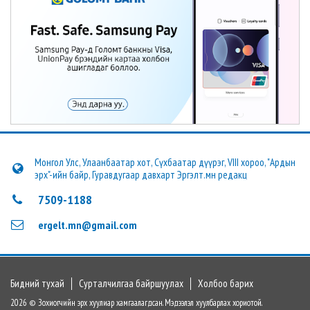
Монгол Улс, Улаанбаатар хот, Сүхбаатар дүүрэг, VIII хороо, "Ардын
эрх"-ийн байр, Гуравдугаар давхарт Эргэлт.мн редакц
7509-1188
ergelt.mn@gmail.com
Бидний тухай
Сурталчилгаа байршуулах
Холбоо барих
2026 © Зохиогчийн эрх хуулиар хамгаалагдсан. Мэдээлэл хуулбарлах хориотой.