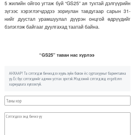
5 жилийн ойгоо угтаж буй “GS25” ая тухтай дэлгүүрийн
зүгээс хэрэглэгчдэдээ зориулан тавдугаар сарын 31-
нийг дуустал урамшуулал дүүрэн онцгой өдрүүдийг
бэлэглэж байгааг дуулгахад таатай байна.
“GS25” таван нас хүрлээ
АНХААР! Та сэтгэгдэл бичихдээ хууль зүйн болон ёс суртахууныг баримтална
уу. Ёс бус сэтгэгдлийг админ устгах эрхтэй. Мэдээний сэтгэгдэлд ergelt.mn
хариуцлага хүлээхгүй.