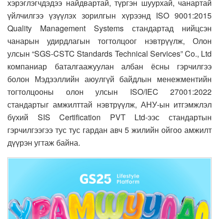
хэрэглэгчдэдээ найдвартай, түргэн шуурхай, чанартай
үйлчилгээ үзүүлэх зорилгын хүрээнд ISO 9001:2015
Quality Management Systems стандартад нийцсэн
чанарын удирдлагын тогтолцоог нэвтрүүлж, Олон
улсын “SGS-CSTC Standards Technical Services” Co., Ltd
компаниар баталгаажуулан албан ёсны гэрчилгээ
болон Мэдээллийн аюулгүй байдлын менежментийн
тогтолцооны олон улсын ISO/IEC 27001:2022
стандартыг амжилттай нэвтрүүлж, АНУ-ын итгэмжлэл
бүхий SIS Certification PVT Ltd-ээс стандартын
гэрчилгээгээ тус тус гардан авч 5 жилийн ойгоо амжилт
дүүрэн угтаж байна.