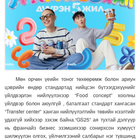
Мөн орчин үеийн тоног төхөөрөмж болон ариун
цэврийн өндөр стандартад нийцсэн бүтээгдэхүүнийг
үйлдвэрлэн нийлүүлэхээр “Food concept” хоолны
үйлдвэр болон аюулгүй , баталгаат стандарт хангасан
“Transfer center” ханган нийлүүлэлтийн төвийн нээлтийг
удахгүй хийхээр зэхэж байна.
“GS25” ая тухтай дэлгүүр
нь франчайз бизнес эзэмшихээр сонирхсон хүмүүст
шилжүүлэн олгох, үйлчилгээний салбарыг нэг түвшинд