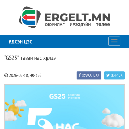
ҮНДСЭН ЦЭС
Toggle
navigati
“GS25” таван нас хүрлээ
2026-05-18,
356
ХУВААЛЦАХ
ЖИРГЭХ