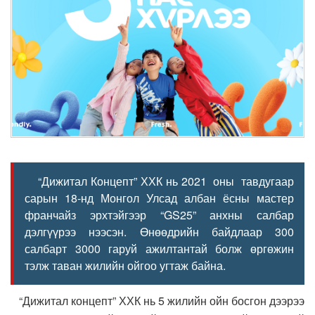
“Дижитал Концепт” ХХК нь 2021 оны тавдугаар
сарын 18-нд Монгол Улсад албан ёсны мастер
франчайз эрхтэйгээр “GS25” анхны салбар
дэлгүүрээ нээсэн. Өнөөдрийн байдлаар 300
салбарт 3000 гаруй ажилтантай болж өргөжин
тэлж таван жилийн ойгоо угтаж байна.
“Дижитал концепт” ХХК нь 5 жилийн ойн босгон дээрээ